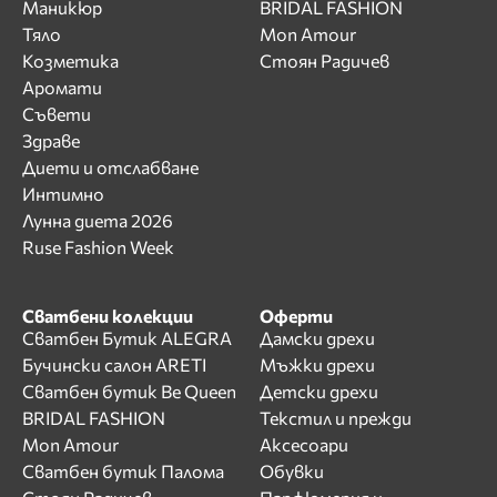
Маникюр
BRIDAL FASHION
Тяло
Mon Amour
Козметика
Стоян Радичев
Аромати
Съвети
Здраве
Диети и отслабване
Интимно
Лунна диета 2026
Ruse Fashion Week
Сватбени колекции
Оферти
Сватбен Бутик ALEGRA
Дамски дрехи
Бучински салон ARETI
Мъжки дрехи
Сватбен бутик Be Queen
Детски дрехи
BRIDAL FASHION
Текстил и прежди
Mon Amour
Аксесоари
Сватбен бутик Палома
Обувки