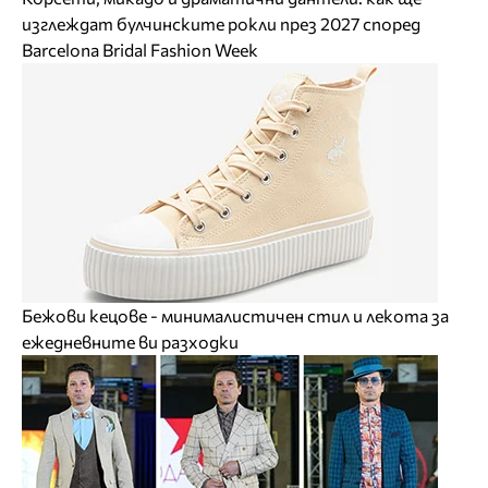
изглеждат булчинските рокли през 2027 според
Barcelona Bridal Fashion Week
Бежови кецове - минималистичен стил и лекота за
ежедневните ви разходки