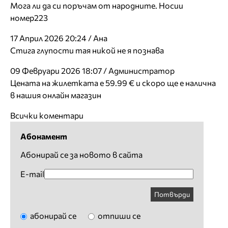
Мога ли да си поръчам от народните. Носии
номер223
17 Април 2026 20:24 / Ана
Стига глупости тая никой не я познава
09 Февруари 2026 18:07 / Администратор
Цената на жилетката е 59.99 € и скоро ще е налична
в нашия онлайн магазин
Всички коментари
Абонамент
Абонирай се за новото в сайта
E-mail
Потвърди
абонирай се
отпиши се