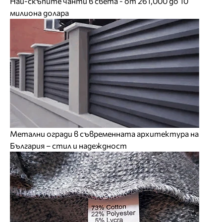
Най-скъпите чанти в света - от 261,000 до 10
милиона долара
Метални огради в съвременната архитектура на
България – стил и надеждност