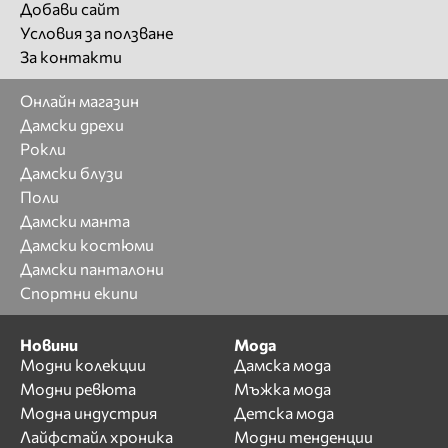
Добави сайт
Условия за ползване
За контакти
Онлайн магазин
Дамски дрехи
Рокли
Дамски блузи
Поли
Дамски манта
Дамски костюми
Дамски панталони
Спортни екипи
Новини
Мода
Модни колекции
Дамска мода
Модни ревюта
Мъжка мода
Модна индустрия
Детска мода
Лайфстайл хроника
Модни тенденции