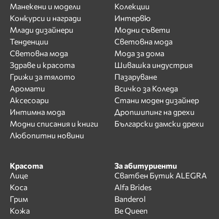
Манекени и модели
Колекции
Конкурси и награди
Интервю
Млади дизайнери
Модни съвети
Тенденции
Световна мода
Световна мода
Мода за дома
Здраве и красота
Шивашка индустрия
Грижи за тялото
Пазаруване
Аромати
Всичко за Коледа
Аксесоари
Стани моден дизайнер
Интимна мода
Дропшипинг на дрехи
Модни списания и книги
Български дамски дрехи
Любопитни новини
Красота
За абитуриенти
Лице
Сватбен Бутик ALEGRA
Коса
Alfa Brides
Грим
Banderol
Кожа
Be Queen