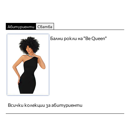
Абитуриенти
Сватба
Бални рокли на "Be Queen"
Всички колекции за абитуриенти