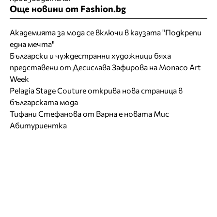
Още новини от Fashion.bg
Академията за мода се включи в каузата "Подкрепи
една мечта"
Български и чуждестранни художници бяха
представени от Десислава Зафирова на Monaco Art
Week
Pelagia Stage Couture открива нова страница в
българската мода
Тифани Стефанова от Варна е новата Мис
Абитуриентка