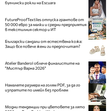
булчински рокли на Escuara
FutureProofTextiles отпуска грантове от
50 000 евро за малки и средни предприятия
в текстилния сектор и ИТ
Български сандали от естествена кожа:
Защо все повече жени ги предпочитат?
Atelier Banderol облече финалистите на
"Мистър Варна 2026"
Намалете размера на голям PDF, за да го
изпратите по имейл без проблем
Модни тенденции при цветовете за лято