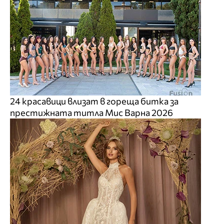
24 красавици влизат в гореща битка за
престижната титла Мис Варна 2026