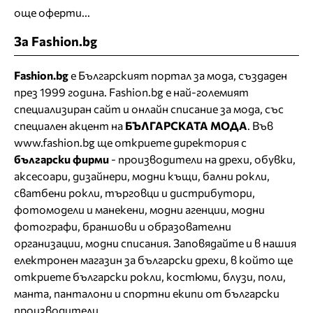
още оферти...
За Fashion.bg
Fashion.bg
е Българският портал за мода, създаден
през 1999 година. Fashion.bg е най-големият
специализиран сайт и онлайн списание за мода, със
специален акцент на
БЪЛГАРСКАТА МОДА
. Във
www.fashion.bg ще откриете
директория
с
български фирми
- производители на дрехи, обувки,
аксесоари, дизайнери, модни къщи,
бални рокли
,
сватбени рокли
, търговци и дистрибутори,
фотомодели и манекени, модни агенции, модни
фотографи, браншови и образователни
организации, модни списания. Заповядайте и в нашия
електронен магазин за български дрехи
, в който ще
откриете
български рокли
, костюми, блузи, поли,
манта, панталони и спортни екипи от български
производители.