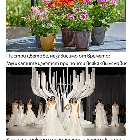
Пъстри цветове, независимо от времето:
Мушкатите цъфтят при почти всякакви условия
Корсети, микадо и драматични дантели: как ще