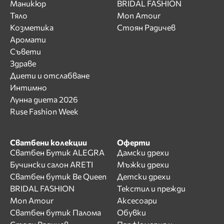
Маникюр
BRIDAL FASHION
Тяло
Mon Amour
Козметика
Стоян Радичев
Аромати
Съвети
Здраве
Диети и отслабване
Интимно
Лунна диета 2026
Ruse Fashion Week
Сватбени колекции
Оферти
Сватбен Бутик ALEGRA
Дамски дрехи
Бучински салон ARETI
Мъжки дрехи
Сватбен бутик Be Queen
Детски дрехи
BRIDAL FASHION
Текстил и прежди
Mon Amour
Аксесоари
Сватбен бутик Палома
Обувки