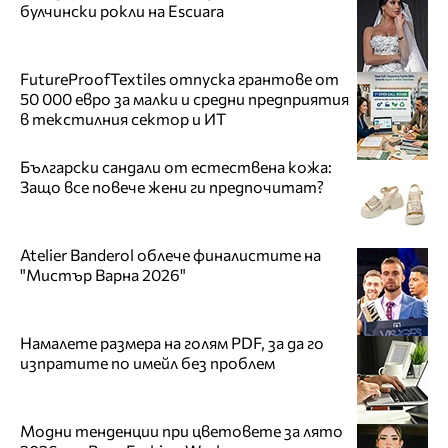
булчински рокли на Escuara
FutureProofTextiles отпуска грантове от
50 000 евро за малки и средни предприятия
в текстилния сектор и ИТ
Български сандали от естествена кожа:
Защо все повече жени ги предпочитат?
Atelier Banderol облече финалистите на
"Мистър Варна 2026"
Намалете размера на голям PDF, за да го
изпратите по имейл без проблем
Модни тенденции при цветовете за лято