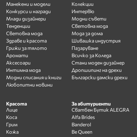
Манекени и модели
Колекции
Конкурси и награди
Интервю
Млади дизайнери
Модни съвети
Тенденции
Световна мода
Световна мода
Мода за дома
Здраве и красота
Шивашка индустрия
Грижи за тялото
Пазаруване
Аромати
Всичко за Коледа
Аксесоари
Стани моден дизайнер
Интимна мода
Дропшипинг на дрехи
Модни списания и книги
Български дамски дрехи
Любопитни новини
Красота
За абитуриенти
Лице
Сватбен Бутик ALEGRA
Коса
Alfa Brides
Грим
Banderol
Кожа
Be Queen