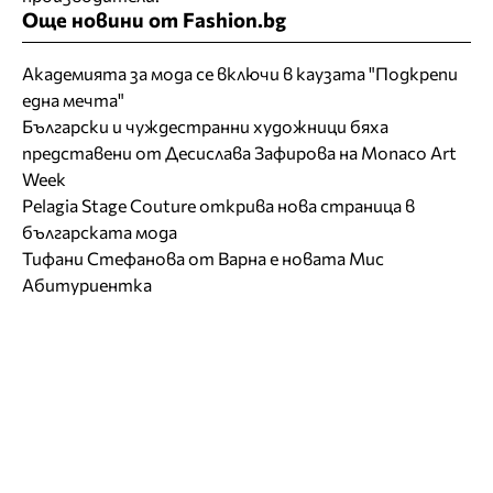
Още новини от Fashion.bg
Академията за мода се включи в каузата "Подкрепи
една мечта"
Български и чуждестранни художници бяха
представени от Десислава Зафирова на Monaco Art
Week
Pelagia Stage Couture открива нова страница в
българската мода
Тифани Стефанова от Варна е новата Мис
Абитуриентка