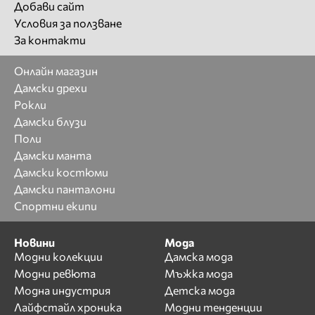
Добави сайт
Условия за ползване
За контакти
Онлайн магазин
Дамски дрехи
Рокли
Дамски блузи
Поли
Дамски манта
Дамски костюми
Дамски панталони
Спортни екипи
Новини
Мода
Модни колекции
Дамска мода
Модни ревюта
Мъжка мода
Модна индустрия
Детска мода
Лайфстайл хроника
Модни тенденции