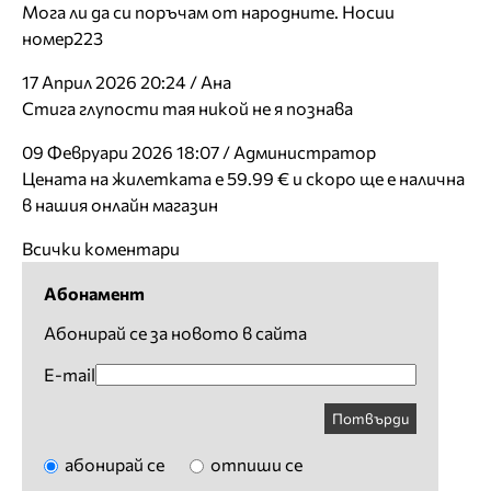
Мога ли да си поръчам от народните. Носии
номер223
17 Април 2026 20:24 / Ана
Стига глупости тая никой не я познава
09 Февруари 2026 18:07 / Администратор
Цената на жилетката е 59.99 € и скоро ще е налична
в нашия онлайн магазин
Всички коментари
Абонамент
Абонирай се за новото в сайта
E-mail
Потвърди
абонирай се
отпиши се