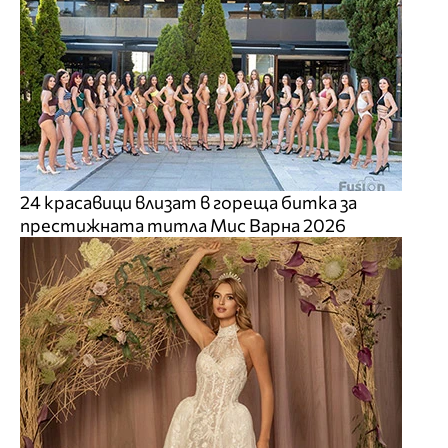
24 красавици влизат в гореща битка за
престижната титла Мис Варна 2026