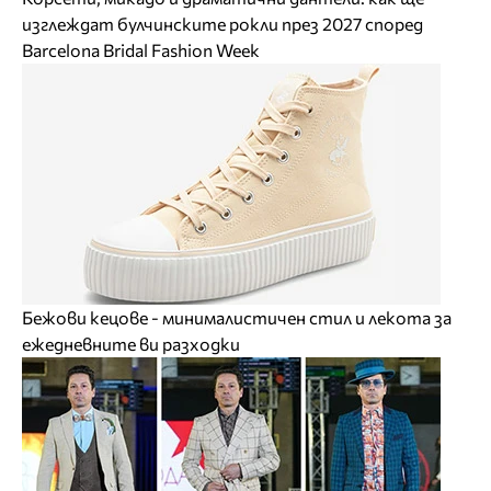
изглеждат булчинските рокли през 2027 според
Barcelona Bridal Fashion Week
Бежови кецове - минималистичен стил и лекота за
ежедневните ви разходки