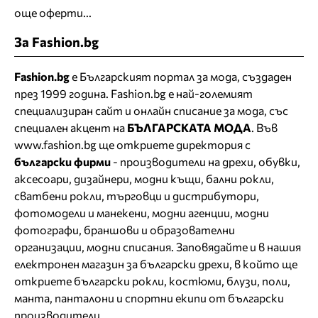
още оферти...
За Fashion.bg
Fashion.bg
е Българският портал за мода, създаден
през 1999 година. Fashion.bg е най-големият
специализиран сайт и онлайн списание за мода, със
специален акцент на
БЪЛГАРСКАТА МОДА
. Във
www.fashion.bg ще откриете
директория
с
български фирми
- производители на дрехи, обувки,
аксесоари, дизайнери, модни къщи,
бални рокли
,
сватбени рокли
, търговци и дистрибутори,
фотомодели и манекени, модни агенции, модни
фотографи, браншови и образователни
организации, модни списания. Заповядайте и в нашия
електронен магазин за български дрехи
, в който ще
откриете
български рокли
, костюми, блузи, поли,
манта, панталони и спортни екипи от български
производители.