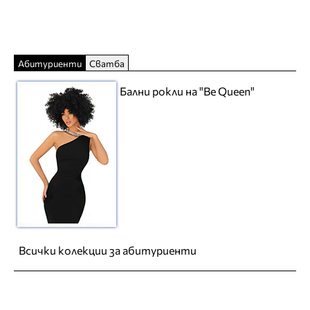
Абитуриенти
Сватба
Бални рокли на "Be Queen"
Всички колекции за абитуриенти