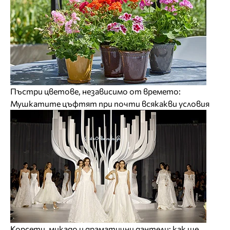
Пъстри цветове, независимо от времето:
Мушкатите цъфтят при почти всякакви условия
Корсети, микадо и драматични дантели: как ще