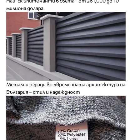
Най-скъпите чанти в света - от 261,000 до 10
милиона долара
Метални огради в съвременната архитектура на
България – стил и надеждност