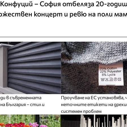
онфуций – София отбеляза 20-годиш
жествен концерт и ревю на поли ма
ди в съвременната
Проучване на ЕС установява, 
на България – стил и
неточните етикети на дрехи
системен проблем