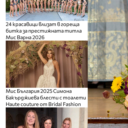
24 красавици влизат в гореща
битка за престижната титла
Мис Варна 2026
Мис България 2025 Симона
Бакърджиева блести с тоалети
Haute couture от Bridal Fashion