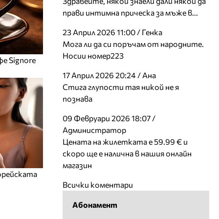
Здравейте, някой знаели дали някой да
прави интимна прическа за мъже в...
23 Април 2026 11:00 / Генка
Мога ли да си поръчам от народните.
Носии номер223
фе Signore
17 Април 2026 20:24 / Ана
Стига глупости тая никой не я
познава
09 Февруари 2026 18:07 /
Администратор
Цената на жилетката е 59.99 € и
скоро ще е налична в нашия онлайн
магазин
корейската
Всички коментари
Абонамент