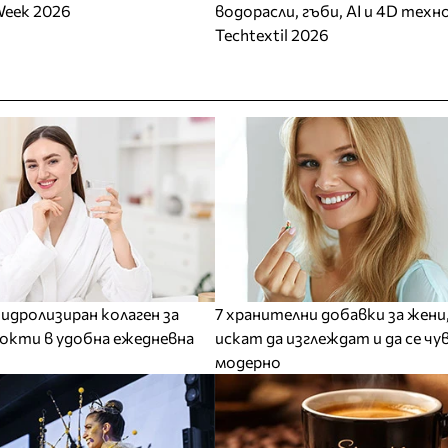
Week 2026
водорасли, гъби, AI и 4D техн
Techtextil 2026
 хидролизиран колаген за
7 хранителни добавки за жени
нокти в удобна ежедневна
искат да изглеждат и да се ч
модерно