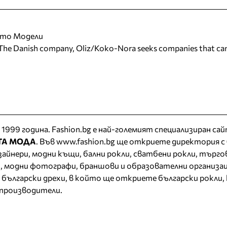
ото Модели
 Danish company, Oliz/Koko-Nora seeks companies that can
 1999 година. Fashion.bg е най-големият специализиран сай
ТА МОДА
. Във www.fashion.bg ще откриете
директория
с
изайнери, модни къщи,
бални рокли
,
сватбени рокли
, търго
, модни фотографи, браншови и образователни организац
 български дрехи
, в който ще откриете
български рокли
,
 производители.