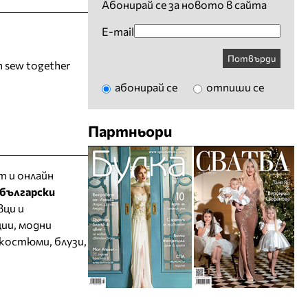
Абонирай се за новото в сайта
E-mail
Потвърди
 sew together
абонирай се
отпиши се
Партньори
т и онлайн
български
вци и
ии, модни
 костюми, блузи,