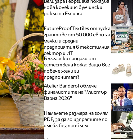
Велизара Георгиева показва
нова колекция булчински
рокли на Escuara
FutureProofTextiles отпуска
грантове от 50 000 евро за
малки и средни
предприятия в текстилния
сектор и ИТ
Български сандали от
естествена кожа: Защо все
повече жени ги
предпочитат?
Atelier Banderol облече
финалистите на "Мистър
Варна 2026"
Намалете размера на голям
PDF, за да го изпратите по
имейл без проблем