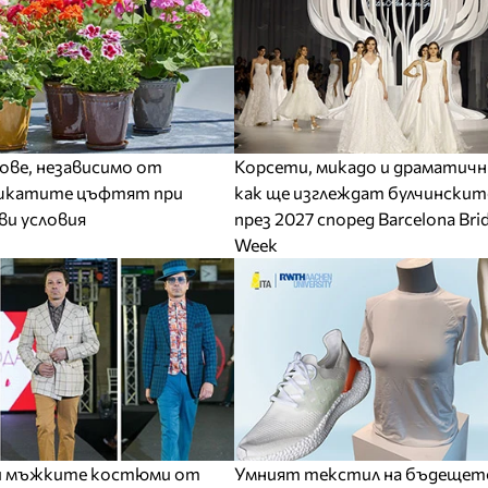
ве, независимо от
Корсети, микадо и драматичн
шкатите цъфтят при
как ще изглеждат булчинскит
ви условия
през 2027 според Barcelona Brid
Week
ри мъжките костюми от
Умният текстил на бъдещет