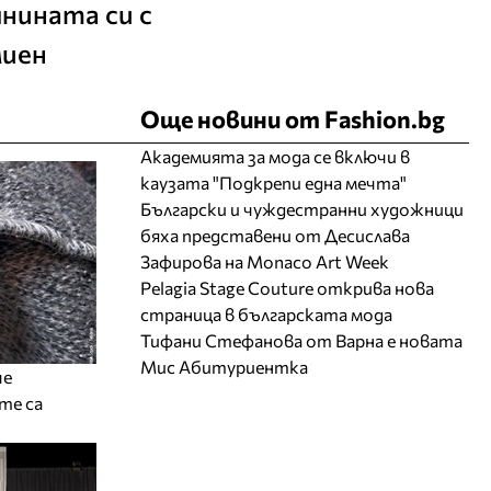
нината си с
миен
Още новини от Fashion.bg
Академията за мода се включи в
каузата "Подкрепи една мечта"
Български и чуждестранни художници
бяха представени от Десислава
Зафирова на Monaco Art Week
Pelagia Stage Couture открива нова
страница в българската мода
Тифани Стефанова от Варна е новата
Мис Абитуриентка
че
те са