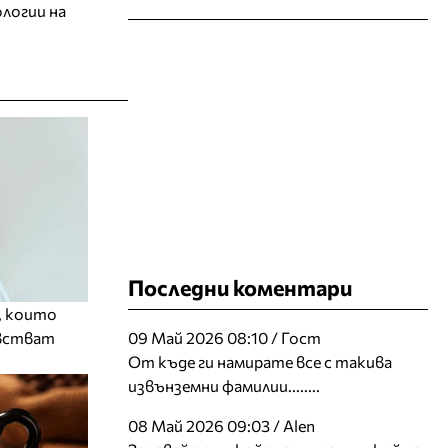
ологии на
Последни коментари
, които
увстват
09 Май 2026 08:10 / Гост
От къде ги намирате все с такива
извънземни фамилии........
08 Май 2026 09:03 / Alen