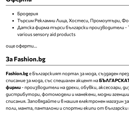
Бродерия
Търсим Рекламни Лица, Хостеси, Промоутъри, Ф
Датска фирма търси български производители - The
various sensory aid products
още оферти...
За Fashion.bg
Fashion.bg
е Българският портал за мода, създаден през
списание за мода, със специален акцент на
БЪЛГАРСКА
фирми
- производители на дрехи, обувки, аксесоари, д
дистрибутори, фотомодели и манекени, модни агенции
списания. Заповядайте и в нашия
електронен магазин за
поли, манта, панталони и спортни екипи от български