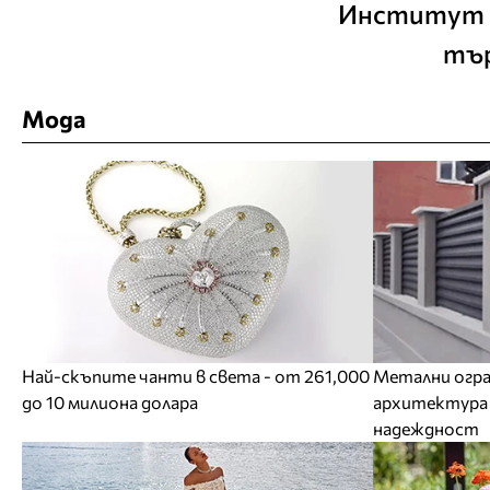
Институт К
тър
Мода
Най-скъпите чанти в света - от 261,000
Метални огра
до 10 милиона долара
архитектура 
надеждност