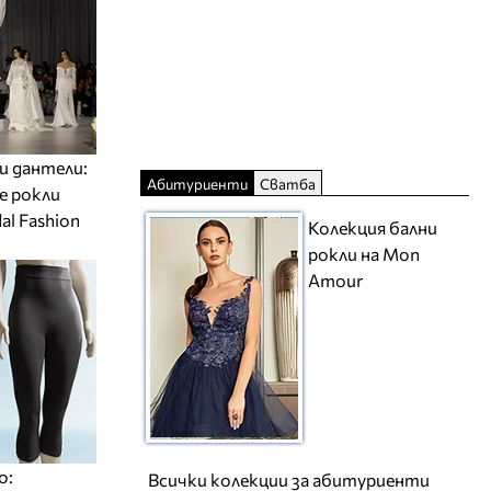
и дантели:
Абитуриенти
Сватба
е рокли
al Fashion
Колекция бални
рокли на Mon
Amour
о:
Всички колекции за абитуриенти