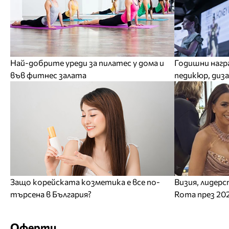
Най-добрите уреди за пилатес у дома и
Годишни нагр
във фитнес залата
педикюр, диз
Защо корейската козметика е все по-
Визия, лидерс
търсена в България?
Roma през 20
Оферти