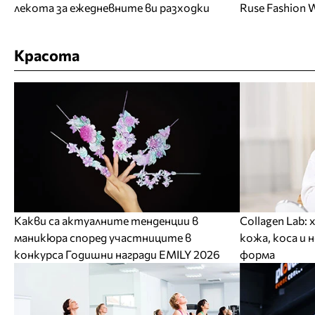
лекота за ежедневните ви разходки
Ruse Fashion 
Красота
Какви са актуалните тенденции в
Collagen Lab:
маникюра според участниците в
кожа, коса и 
конкурса Годишни награди EMILY 2026
форма