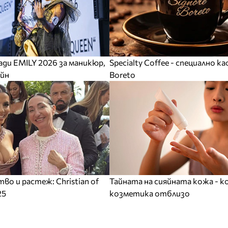
ади EMILY 2026 за маникюр,
Specialty Coffee - специално ка
айн
Boreto
тво и растеж: Christian of
Тайната на сияйната кожа - 
25
козметика отблизо