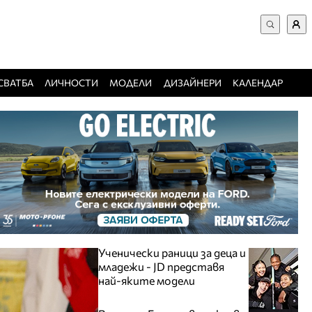
ВХОД за потребители
Търси в сайта
Забравена парола
СВАТБА
ЛИЧНОСТИ
МОДЕЛИ
ДИЗАЙНЕРИ
КАЛЕНДАР
Регистрация
Добавяне на фирма
Защо да се регистрирам
Ученически раници за деца и
младежи - JD представя
най-яките модели