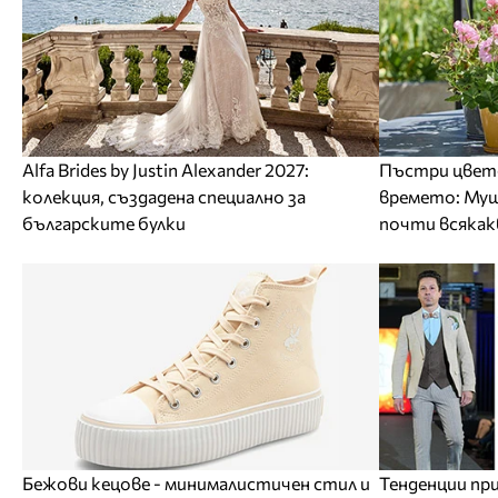
Alfa Brides by Justin Alexander 2027:
Пъстри цвето
колекция, създадена специално за
времето: Му
българските булки
почти всякак
Бежови кецове - минималистичен стил и
Тенденции п