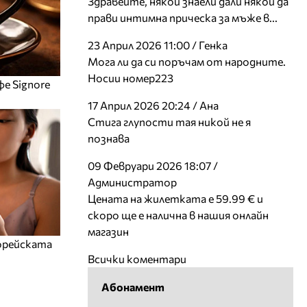
Здравейте, някой знаели дали някой да
прави интимна прическа за мъже в...
23 Април 2026 11:00 / Генка
Мога ли да си поръчам от народните.
Носии номер223
фе Signore
17 Април 2026 20:24 / Ана
Стига глупости тая никой не я
познава
09 Февруари 2026 18:07 /
Администратор
Цената на жилетката е 59.99 € и
скоро ще е налична в нашия онлайн
магазин
корейската
Всички коментари
Абонамент