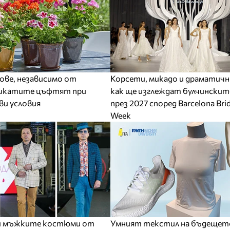
ве, независимо от
Корсети, микадо и драматичн
шкатите цъфтят при
как ще изглеждат булчинскит
ви условия
през 2027 според Barcelona Brid
Week
ри мъжките костюми от
Умният текстил на бъдещет