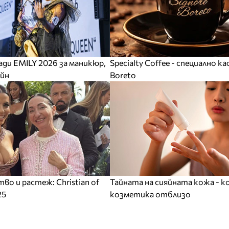
ади EMILY 2026 за маникюр,
Specialty Coffee - специално ка
айн
Boreto
тво и растеж: Christian of
Тайната на сияйната кожа - 
25
козметика отблизо