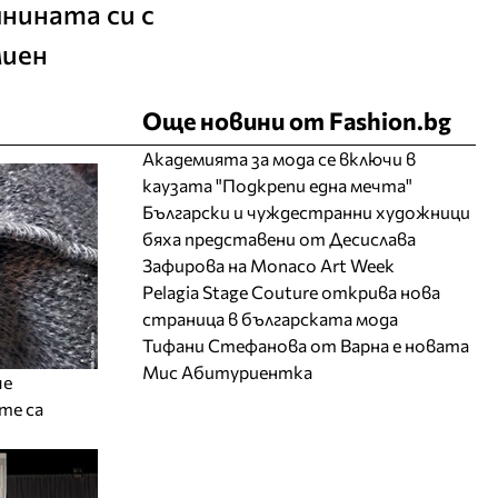
нината си с
миен
Още новини от Fashion.bg
Академията за мода се включи в
каузата "Подкрепи една мечта"
Български и чуждестранни художници
бяха представени от Десислава
Зафирова на Monaco Art Week
Pelagia Stage Couture открива нова
страница в българската мода
Тифани Стефанова от Варна е новата
Мис Абитуриентка
че
те са