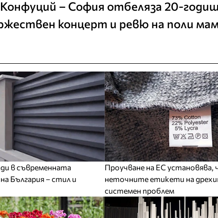
онфуций – София отбеляза 20-годиш
жествен концерт и ревю на поли ма
ди в съвременната
Проучване на ЕС установява, 
на България – стил и
неточните етикети на дрехи
системен проблем