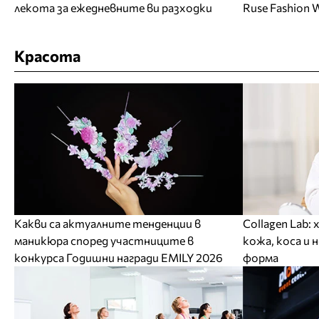
лекота за ежедневните ви разходки
Ruse Fashion 
Красота
Какви са актуалните тенденции в
Collagen Lab:
маникюра според участниците в
кожа, коса и 
конкурса Годишни награди EMILY 2026
форма