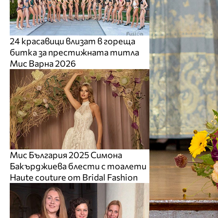
24 красавици влизат в гореща
битка за престижната титла
Мис Варна 2026
Мис България 2025 Симона
Бакърджиева блести с тоалети
Haute couture от Bridal Fashion