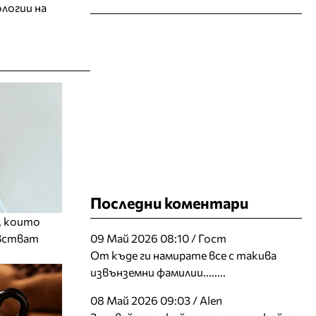
ологии на
Последни коментари
, които
увстват
09 Май 2026 08:10 / Гост
От къде ги намирате все с такива
извънземни фамилии........
08 Май 2026 09:03 / Alen