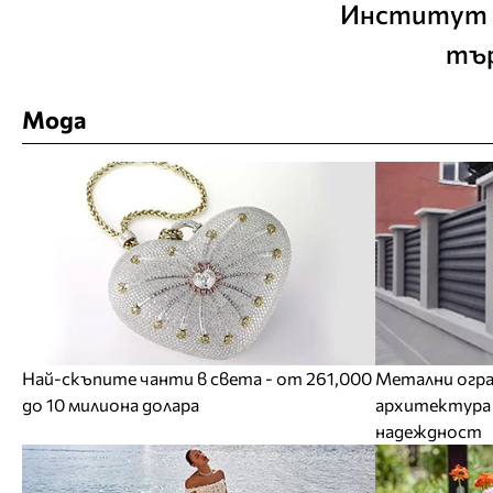
Институт К
тър
Мода
Най-скъпите чанти в света - от 261,000
Метални огра
до 10 милиона долара
архитектура 
надеждност