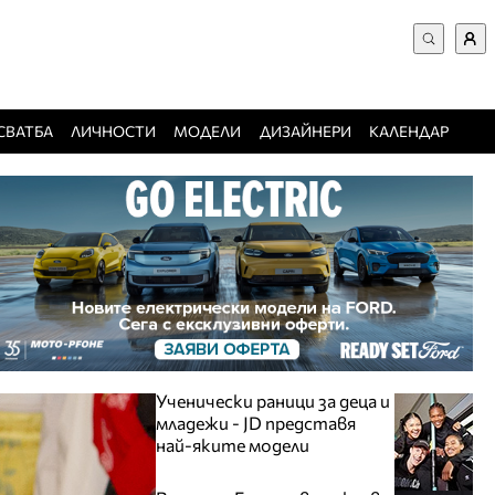
ВХОД за потребители
Търси в сайта
Забравена парола
СВАТБА
ЛИЧНОСТИ
МОДЕЛИ
ДИЗАЙНЕРИ
КАЛЕНДАР
Регистрация
Добавяне на фирма
Защо да се регистрирам
Ученически раници за деца и
младежи - JD представя
най-яките модели