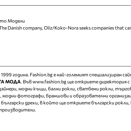
ото Модели
 Danish company, Oliz/Koko-Nora seeks companies that can
 1999 година. Fashion.bg е най-големият специализиран сай
ТА МОДА
. Във www.fashion.bg ще откриете
директория
с
изайнери, модни къщи,
бални рокли
,
сватбени рокли
, търго
, модни фотографи, браншови и образователни организац
 български дрехи
, в който ще откриете
български рокли
,
 производители.