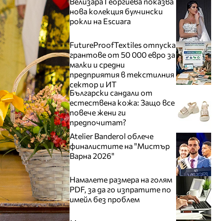
Велизара Георгиева показва
нова колекция булчински
рокли на Escuara
FutureProofTextiles отпуска
грантове от 50 000 евро за
малки и средни
предприятия в текстилния
сектор и ИТ
Български сандали от
естествена кожа: Защо все
повече жени ги
предпочитат?
Atelier Banderol облече
финалистите на "Мистър
Варна 2026"
Намалете размера на голям
PDF, за да го изпратите по
имейл без проблем