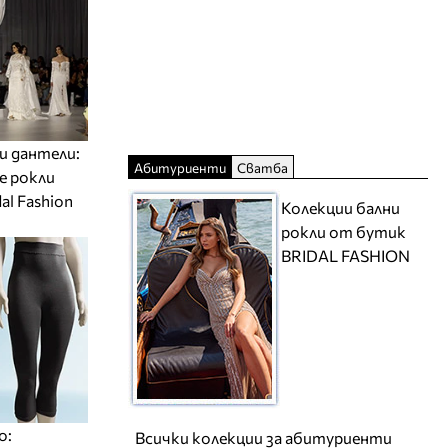
и дантели:
Абитуриенти
Сватба
е рокли
al Fashion
Колекции бални
рокли от бутик
BRIDAL FASHION
о:
Всички колекции за абитуриенти