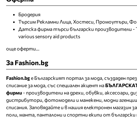
Бродерия
Търсим Рекламни Лица, Хостеси, Промоутъри, Ф
Датска фирма търси български производители - The
various sensory aid products
още оферти...
За Fashion.bg
Fashion.bg
е Българският портал за мода, създаден през
списание за мода, със специален акцент на
БЪЛГАРСКА
фирми
- производители на дрехи, обувки, аксесоари, д
дистрибутори, фотомодели и манекени, модни агенции
списания. Заповядайте и в нашия
електронен магазин за
поли, манта, панталони и спортни екипи от български