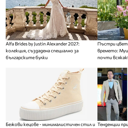
Alfa Brides by Justin Alexander 2027:
Пъстри цвето
колекция, създадена специално за
времето: Му
българските булки
почти всякак
Бежови кецове - минималистичен стил и
Тенденции п