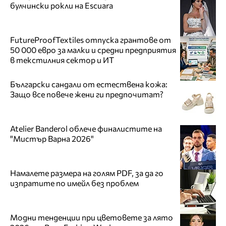
булчински рокли на Escuara
FutureProofTextiles отпуска грантове от
50 000 евро за малки и средни предприятия
в текстилния сектор и ИТ
Български сандали от естествена кожа:
Защо все повече жени ги предпочитат?
Atelier Banderol облече финалистите на
"Мистър Варна 2026"
Намалете размера на голям PDF, за да го
изпратите по имейл без проблем
Модни тенденции при цветовете за лято