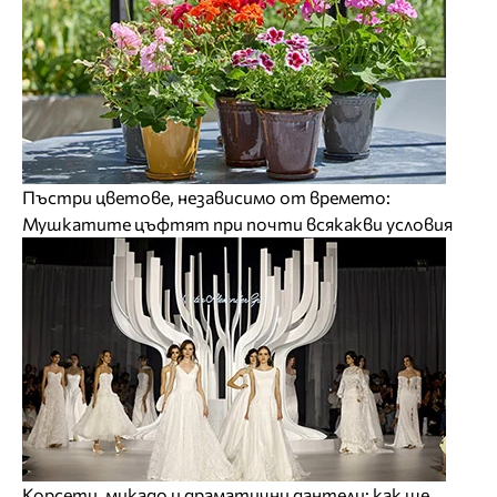
Пъстри цветове, независимо от времето:
Мушкатите цъфтят при почти всякакви условия
Корсети, микадо и драматични дантели: как ще