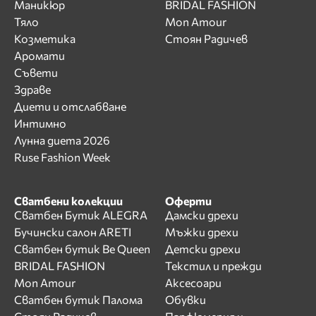
Маникюр
BRIDAL FASHION
Тяло
Mon Amour
Козметика
Стоян Радичев
Аромати
Съвети
Здраве
Диети и отслабване
Интимно
Лунна диета 2026
Ruse Fashion Week
Сватбени колекции
Оферти
Сватбен Бутик ALEGRA
Дамски дрехи
Бучински салон ARETI
Мъжки дрехи
Сватбен бутик Be Queen
Детски дрехи
BRIDAL FASHION
Текстил и прежди
Mon Amour
Аксесоари
Сватбен бутик Палома
Обувки