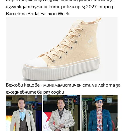
изглеждат булчинските рокли през 2027 според
Barcelona Bridal Fashion Week
Бежови кецове - минималистичен стил и лекота за
ежедневните ви разходки