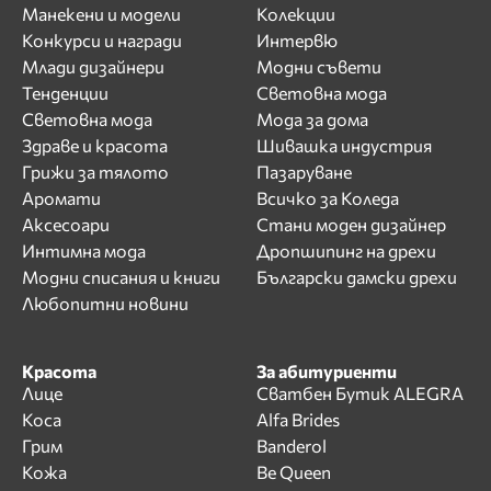
Манекени и модели
Колекции
Конкурси и награди
Интервю
Млади дизайнери
Модни съвети
Тенденции
Световна мода
Световна мода
Мода за дома
Здраве и красота
Шивашка индустрия
Грижи за тялото
Пазаруване
Аромати
Всичко за Коледа
Аксесоари
Стани моден дизайнер
Интимна мода
Дропшипинг на дрехи
Модни списания и книги
Български дамски дрехи
Любопитни новини
Красота
За абитуриенти
Лице
Сватбен Бутик ALEGRA
Коса
Alfa Brides
Грим
Banderol
Кожа
Be Queen