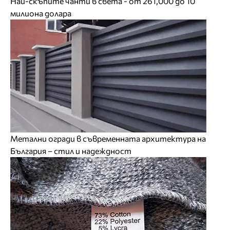
Най-скъпите чанти в света - от 261,000 до 10
милиона долара
Метални огради в съвременната архитектура на
България – стил и надеждност