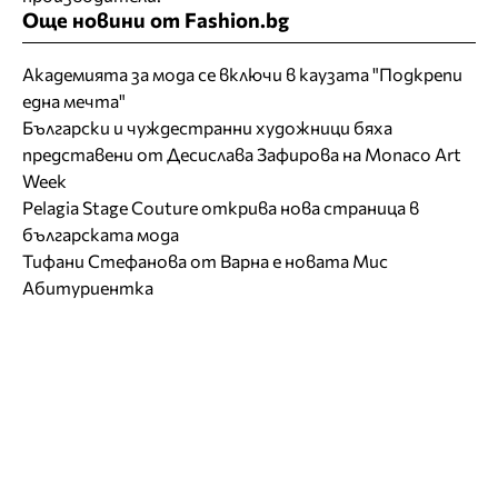
Още новини от Fashion.bg
Академията за мода се включи в каузата "Подкрепи
една мечта"
Български и чуждестранни художници бяха
представени от Десислава Зафирова на Monaco Art
Week
Pelagia Stage Couture открива нова страница в
българската мода
Тифани Стефанова от Варна е новата Мис
Абитуриентка