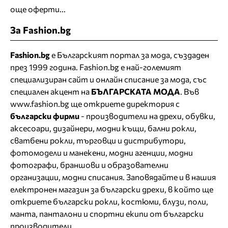
още оферти...
За Fashion.bg
Fashion.bg
е Българският портал за мода, създаден
през 1999 година. Fashion.bg е най-големият
специализиран сайт и онлайн списание за мода, със
специален акцент на
БЪЛГАРСКАТА МОДА
. Във
www.fashion.bg ще откриете
директория
с
български фирми
- производители на дрехи, обувки,
аксесоари, дизайнери, модни къщи,
бални рокли
,
сватбени рокли
, търговци и дистрибутори,
фотомодели и манекени, модни агенции, модни
фотографи, браншови и образователни
организации, модни списания. Заповядайте и в нашия
електронен магазин за български дрехи
, в който ще
откриете
български рокли
, костюми, блузи, поли,
манта, панталони и спортни екипи от български
производители.