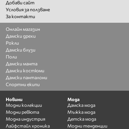
Добави сайт
Условия за ползване
За контакти
Онлайн магазин
Дамски дрехи
Рокли
Дамски блузи
Поли
Дамски манта
Дамски костюми
Дамски панталони
Спортни екипи
Новини
Мода
Модни колекции
Дамска мода
Модни ревюта
Мъжка мода
Модна индустрия
Детска мода
Лайфстайл хроника
Модни тенденции