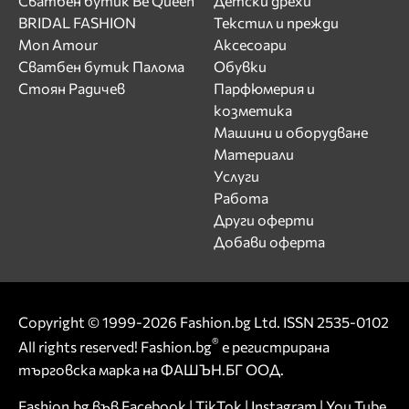
Сватбен бутик Be Queen
Детски дрехи
BRIDAL FASHION
Текстил и прежди
Mon Amour
Аксесоари
Сватбен бутик Палома
Обувки
Стоян Радичев
Парфюмерия и
козметика
Машини и оборудване
Материали
Услуги
Работа
Други оферти
Добави оферта
Copyright © 1999-2026 Fashion.bg Ltd. ISSN 2535-0102
®
All rights reserved! Fashion.bg
е регистрирана
търговска марка на ФАШЪН.БГ ООД.
Fashion.bg във
Facebook
|
TikTok
|
Instagram
|
You Tube