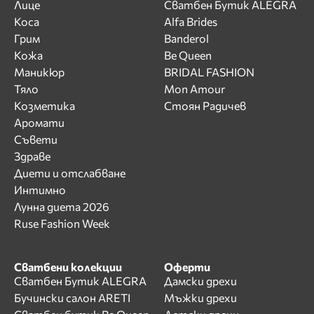
Лице
Сватбен Бутик ALEGRA
Коса
Alfa Brides
Грим
Banderol
Кожа
Be Queen
Маникюр
BRIDAL FASHION
Тяло
Mon Amour
Козметика
Стоян Радичев
Аромати
Съвети
Здраве
Диети и отслабване
Интимно
Лунна диета 2026
Ruse Fashion Week
Сватбени колекции
Оферти
Сватбен Бутик ALEGRA
Дамски дрехи
Бучински салон ARETI
Мъжки дрехи