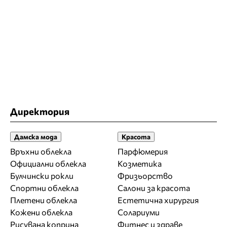
Директория
Дамска мода
Красота
Връхни облекла
Парфюмерия
Официални облекла
Козметика
Булчински рокли
Фризьорство
Спортни облекла
Салони за красота
Плетени облекла
Естетична хирургия
Кожени облекла
Солариуми
Рисувана коприна
Фитнес и здраве