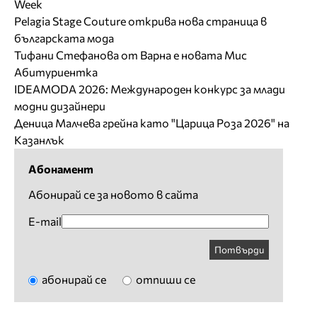
Week
Pelagia Stage Couture открива нова страница в
българската мода
Тифани Стефанова от Варна е новата Мис
Абитуриентка
IDEAMODA 2026: Международен конкурс за млади
модни дизайнери
Деница Малчева грейна като "Царица Роза 2026" на
Казанлък
Абонамент
Абонирай се за новото в сайта
E-mail
Потвърди
абонирай се
отпиши се