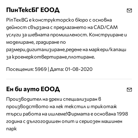
ПинТексБГ ЕООД
PinTexBG е конструкторско бюро с основна
дейност свързана с предлагането на CAD/CAM
услуги за шевната промишленост. Конструиране и
моделиране, градиране по
размери,дигитализиране,редене на маркери/капаци
за кроенеркотвертиране,плотиране.
Посещения: 5969 | Дата: 01-08-2020
Ен би ауто ЕООД
Производител на дрехи специализиран в
производството на лек текстил и трикотаж
търси работа на ишлеме!Фирмата е основана 1998
година с дългогодишен опит и сериозен машинен
парк