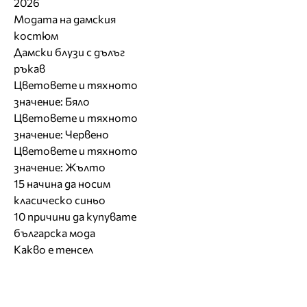
2026
Модата на дамския
костюм
Дамски блузи с дълъг
ръкав
Цветовете и тяхното
значение: Бяло
Цветовете и тяхното
значение: Червено
Цветовете и тяхното
значение: Жълто
15 начина да носим
класическо синьо
10 причини да купувате
българска мода
Какво е тенсел