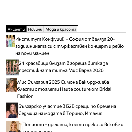
Акценти
Новини
Мода и красота
Институт Конфуций – София отбеляза 20-
годишнината си с тържествен концерт и ревю
на поли мамиен
24 красавици влизат в гореща битка за
престижната титла Мис Варна 2026
Мис България 2025 Симона Бакърджиева
блести с тоалети Haute couture от Bridal
Fashion
Българско участие в Б2Б срещи по време на
Седмица на модата в Торино, Италия
Пончото - дрехата, която прекоси векове и
континенти