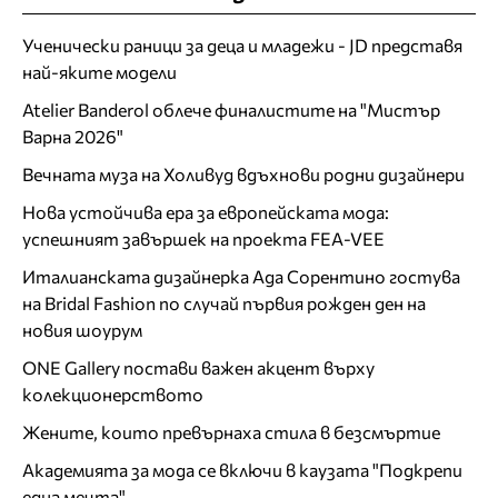
Ученически раници за деца и младежи - JD представя
най-яките модели
Atelier Banderol облече финалистите на "Мистър
Варна 2026"
Вечната муза на Холивуд вдъхнови родни дизайнери
Нова устойчива ера за европейската мода:
успешният завършек на проекта FEA-VEE
Италианската дизайнерка Ада Сорентино гостува
на Bridal Fashion по случай първия рожден ден на
новия шоурум
ONE Gallery постави важен акцент върху
колекционерството
Жените, които превърнаха стила в безсмъртие
Академията за мода се включи в каузата "Подкрепи
една мечта"