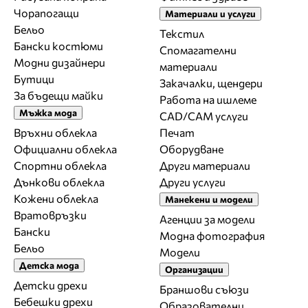
Чорапогащи
Материали и услуги
Бельо
Текстил
Бански костюми
Спомагателни
Модни дизайнери
материали
Бутици
Закачалки, щендери
За бъдещи майки
Работа на ишлеме
Мъжка мода
CAD/CAM услуги
Връхни облекла
Печат
Официални облекла
Оборудване
Спортни облекла
Други материали
Дънкови облекла
Други услуги
Кожени облекла
Манекени и модели
Вратовръзки
Агенции за модели
Бански
Модна фотография
Бельо
Модели
Детска мода
Организации
Детски дрехи
Браншови съюзи
Бебешки дрехи
Образователни