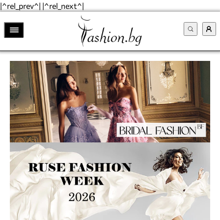
|^rel_prev^| |^rel_next^|