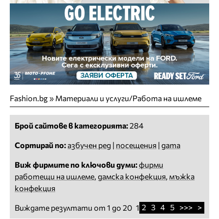
Fashion.bg
»
Материали и услуги/Работа на ишлеме
Брой сайтове в категорията:
284
Сортирай по:
азбучен ред
|
посещения
|
дата
Виж фирмите по ключови думи:
фирми
работещи на ишлеме
,
дамска конфекция
,
мъжка
конфекция
2
3
4
5
>>>
>
Виждате резултати от 1 до 20
1