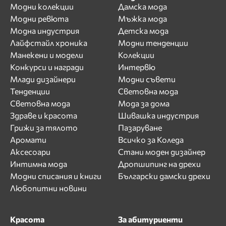
Модни колекции
Дамска мода
Модни ревюта
Мъжка мода
Модна индустрия
Детска мода
Лайфстайл хроника
Модни тенденции
Манекени и модели
Колекции
Конкурси и награди
Интервю
Млади дизайнери
Модни съвети
Тенденции
Световна мода
Световна мода
Мода за дома
Здраве и красота
Шивашка индустрия
Грижи за тялото
Пазаруване
Аромати
Всичко за Коледа
Аксесоари
Стани моден дизайнер
Интимна мода
Дропшипинг на дрехи
Модни списания и книги
Български дамски дрехи
Любопитни новини
Красота
За абитуриенти