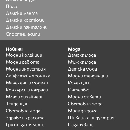
Поли
Дамски манта
Дамски костюми
Дамски панталони
Спортни екипи
Новини
Мода
Модни колекции
Дамска мода
Модни ревюта
Мъжка мода
Модна индустрия
Детска мода
Лайфстайл хроника
Модни тенденции
Манекени и модели
Колекции
Конкурси и награди
Интервю
Млади дизайнери
Модни съвети
Тенденции
Световна мода
Световна мода
Мода за дома
Здраве и красота
Шивашка индустрия
Грижи за тялото
Пазаруване