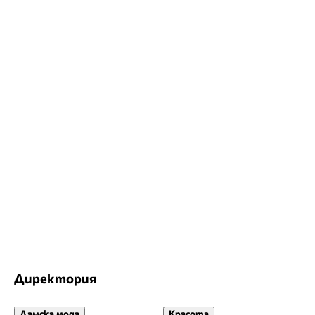
Директория
Дамска мода
Красота