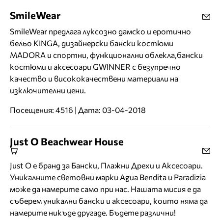
SmileWear
SmileWear предлага луксозно дамско и еротично
бельо KINGA, дизайнерски бански костюми
MADORA и спортни, функционални облекла,бански
костюми и аксесоари GWINNER с безупречно
качество и висококачествени материали на
изключителни цени.
Посещения: 4516 | Дата: 03-04-2018
Just O Beachwear House
Just O е бранд за Бански, Плажни Дрехи и Аксесоари.
Уникалните световни марки Agua Bendita и Paradizia
може да намерите само при нас. Нашата мисия е да
съберем уникални бански и аксесоари, които няма да
намерите никъде другаде. Бъдете различни!