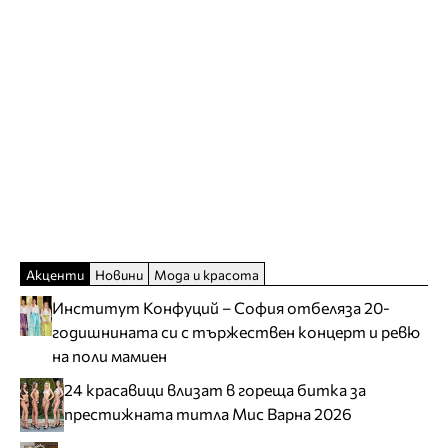
Акценти
Новини
Мода и красота
Институт Конфуций – София отбеляза 20-
годишнината си с тържествен концерт и ревю
на поли мамиен
24 красавици влизат в гореща битка за
престижната титла Мис Варна 2026