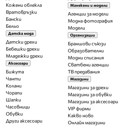
Кожени облекла
Манекени и модели
Вратовръзки
Агенции за модели
Бански
Модна фотография
Бельо
Модели
Детска мода
Организации
Детски дрехи
Браншови съюзи
Бебешки дрехи
Образователни
Младежки дрехи
Модни списания
Аксесоари
Сватбени агенции
Бижута
ТВ предавания
Чанти
Магазини
Колани
Магазини за дрехи
Чорапи
Магазини за обувки
Шапки
Магазини за aксесоари
Часовници
VIP фирми
Обувки
Какво ново
Други аксесоари
Онлайн магазини