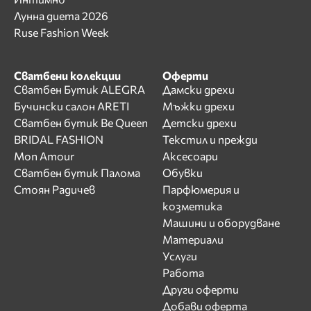
Лунна диета 2026
Ruse Fashion Week
Сватбени колекции
Оферти
Сватбен Бутик ALEGRA
Дамски дрехи
Бучински салон ARETI
Мъжки дрехи
Сватбен бутик Be Queen
Детски дрехи
BRIDAL FASHION
Текстил и прежди
Mon Amour
Аксесоари
Сватбен бутик Палома
Обувки
Стоян Радичев
Парфюмерия и
козметика
Машини и оборудване
Материали
Услуги
Работа
Други оферти
Добави оферта