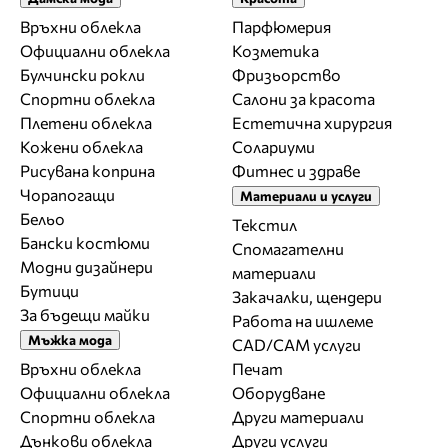
Връхни облекла
Парфюмерия
Официални облекла
Козметика
Булчински рокли
Фризьорство
Спортни облекла
Салони за красота
Плетени облекла
Естетична хирургия
Кожени облекла
Солариуми
Рисувана коприна
Фитнес и здраве
Чорапогащи
Материали и услуги
Бельо
Текстил
Бански костюми
Спомагателни
Модни дизайнери
материали
Бутици
Закачалки, щендери
За бъдещи майки
Работа на ишлеме
Мъжка мода
CAD/CAM услуги
Връхни облекла
Печат
Официални облекла
Оборудване
Спортни облекла
Други материали
Дънкови облекла
Други услуги