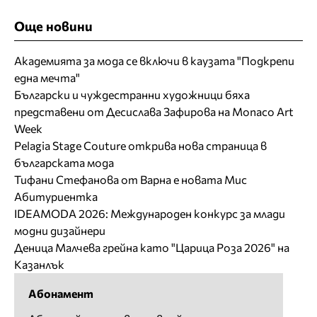
Още новини
Академията за мода се включи в каузата "Подкрепи
една мечта"
Български и чуждестранни художници бяха
представени от Десислава Зафирова на Monaco Art
Week
Pelagia Stage Couture открива нова страница в
българската мода
Тифани Стефанова от Варна е новата Мис
Абитуриентка
IDEAMODA 2026: Международен конкурс за млади
модни дизайнери
Деница Малчева грейна като "Царица Роза 2026" на
Казанлък
Абонамент