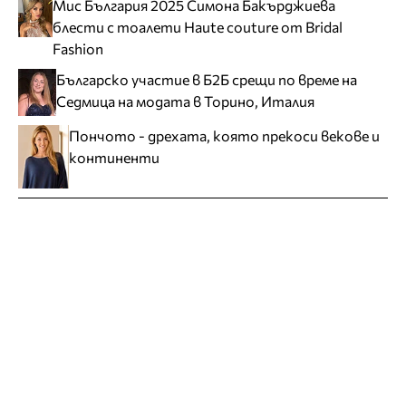
Мис България 2025 Симона Бакърджиева
блести с тоалети Haute couture от Bridal
Fashion
Българско участие в Б2Б срещи по време на
Седмица на модата в Торино, Италия
Пончото - дрехата, която прекоси векове и
континенти