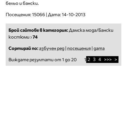
бельо и бански.
Посещения: 15066 | Дата: 14-10-2013
Брой сайтове в категория:
Дамска мода/Бански
костюми
›
74
Сортирай по:
азбучен ред
|
посещения
|
дата
2
3
4
>>>
>
Виждате резултати от 1 до 20
1