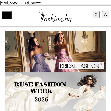
|^rel_prev^| |^rel_next^|