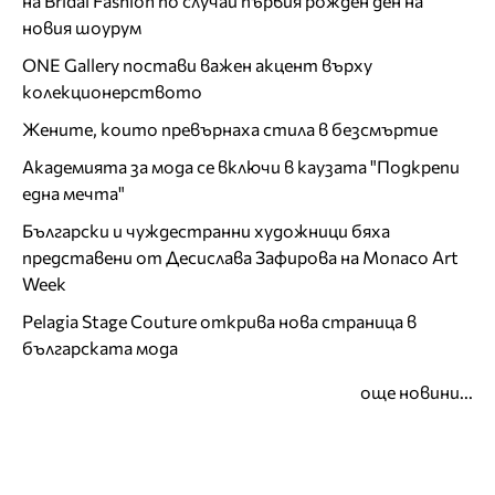
на Bridal Fashion по случай първия рожден ден на
новия шоурум
ONE Gallery постави важен акцент върху
колекционерството
Жените, които превърнаха стила в безсмъртие
Академията за мода се включи в каузата "Подкрепи
една мечта"
Български и чуждестранни художници бяха
представени от Десислава Зафирова на Monaco Art
Week
Pelagia Stage Couture открива нова страница в
българската мода
още новини...