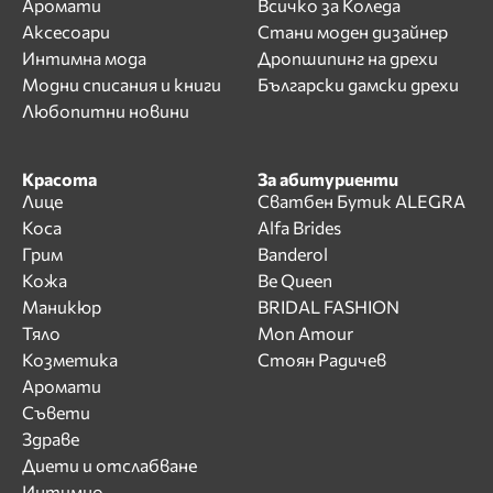
Аромати
Всичко за Коледа
Аксесоари
Стани моден дизайнер
Интимна мода
Дропшипинг на дрехи
Модни списания и книги
Български дамски дрехи
Любопитни новини
Красота
За абитуриенти
Лице
Сватбен Бутик ALEGRA
Коса
Alfa Brides
Грим
Banderol
Кожа
Be Queen
Маникюр
BRIDAL FASHION
Тяло
Mon Amour
Козметика
Стоян Радичев
Аромати
Съвети
Здраве
Диети и отслабване
Интимно