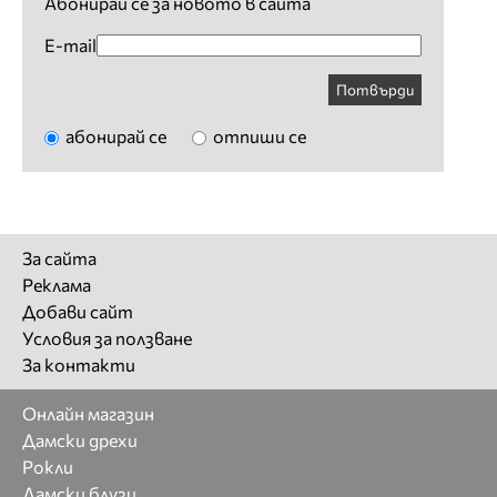
Абонирай се за новото в сайта
E-mail
Потвърди
абонирай се
отпиши се
За сайта
Реклама
Добави сайт
Условия за ползване
За контакти
Онлайн магазин
Дамски дрехи
Рокли
Дамски блузи