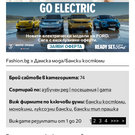
Fashion.bg
»
Дамска мода/Бански костюми
Брой сайтове в категорията:
74
Сортирай по:
азбучен ред
|
посещения
|
дата
Виж фирмите по ключови думи:
бански костюми
,
монокини
,
луксозни бански
,
бански тип прашка
2
3
4
>>>
>
Виждате резултати от 1 до 20
1