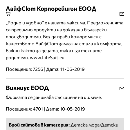
ЛайфСют Корпорейшън ЕООД
„Родно и удобно” е нашата максима. Предложенията
са предимно продукти на доказани български
производители. Без да прави компромиси с
качеството ЛайфСют залага на стила и комфорта,
важни както за децата, така и за техните
родители. www.LifeSuit.eu
Посещения: 7256 | Дата: 11-06-2019
Вилниус ЕООД
Фирмата се занимава със шиене на ишлеме.
Посещения: 4701 | Дата: 10-05-2019
Брой сайтове в категория:
Детска мода/Детски