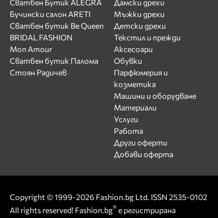
Сватбен Бутик ALEGRA
Дамски дрехи
Бучински салон ARETI
Мъжки дрехи
Сватбен бутик Be Queen
Детски дрехи
BRIDAL FASHION
Текстил и прежди
Mon Amour
Аксесоари
Сватбен бутик Палома
Обувки
Стоян Радичев
Парфюмерия и
козметика
Машини и оборудване
Материали
Услуги
Работа
Други оферти
Добави оферта
Copyright © 1999-2026 Fashion.bg Ltd. ISSN 2535-0102
®
All rights reserved! Fashion.bg
е регистрирана