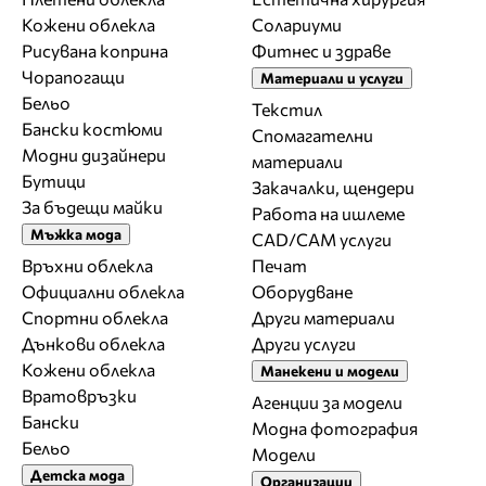
Кожени облекла
Солариуми
Рисувана коприна
Фитнес и здраве
Чорапогащи
Материали и услуги
Бельо
Текстил
Бански костюми
Спомагателни
Модни дизайнери
материали
Бутици
Закачалки, щендери
За бъдещи майки
Работа на ишлеме
Мъжка мода
CAD/CAM услуги
Връхни облекла
Печат
Официални облекла
Оборудване
Спортни облекла
Други материали
Дънкови облекла
Други услуги
Кожени облекла
Манекени и модели
Вратовръзки
Агенции за модели
Бански
Модна фотография
Бельо
Модели
Детска мода
Организации