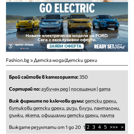
Fashion.bg
»
Детска мода/Детски дрехи
Брой сайтове в категорията:
350
Сортирай по:
азбучен ред
|
посещения
|
дата
Виж фирмите по ключови думи:
детски дрехи
,
бутикови детски дрехи
,
ризи
,
блузи
,
панталони
,
дънки
,
якета
,
официални детски дрехи
,
палта
2
3
4
5
>>>
>
Виждате резултати от 1 до 20
1