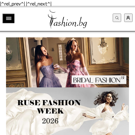
|^rel_prev^| |^rel_next^|