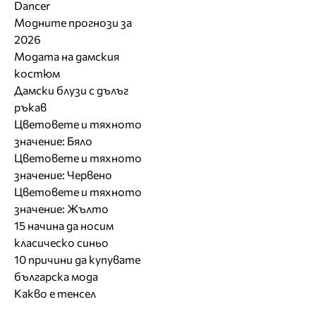
Dancer
Модните прогнози за
2026
Модата на дамския
костюм
Дамски блузи с дълъг
ръкав
Цветовете и тяхното
значение: Бяло
Цветовете и тяхното
значение: Червено
Цветовете и тяхното
значение: Жълто
15 начина да носим
класическо синьо
10 причини да купувате
българска мода
Какво е тенсел