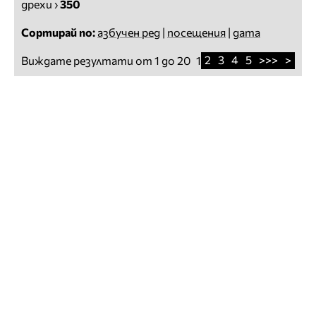
дрехи
›
350
Сортирай по:
азбучен ред
|
посещения
|
дата
2
3
4
5
>>>
>
Виждате резултати от 1 до 20
1