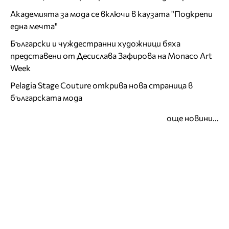
Академията за мода се включи в каузата "Подкрепи
една мечта"
Български и чуждестранни художници бяха
представени от Десислава Зафирова на Monaco Art
Week
Pelagia Stage Couture открива нова страница в
българската мода
още новини...