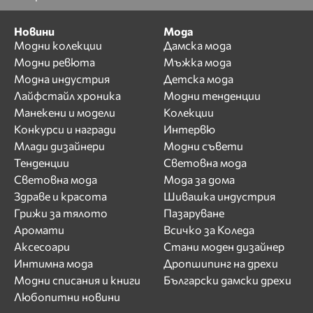
Новини
Мода
Модни колекции
Дамска мода
Модни ревюта
Мъжка мода
Модна индустрия
Детска мода
Лайфстайл хроника
Модни тенденции
Манекени и модели
Колекции
Конкурси и награди
Интервю
Млади дизайнери
Модни съвети
Тенденции
Световна мода
Световна мода
Мода за дома
Здраве и красота
Шивашка индустрия
Грижи за тялото
Пазаруване
Аромати
Всичко за Коледа
Аксесоари
Стани моден дизайнер
Интимна мода
Дропшипинг на дрехи
Модни списания и книги
Български дамски дрехи
Любопитни новини