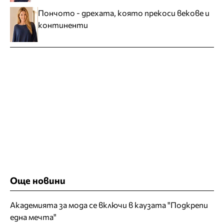
Пончото - дрехата, която прекоси векове и
континенти
Още новини
Академията за мода се включи в каузата "Подкрепи
една мечта"