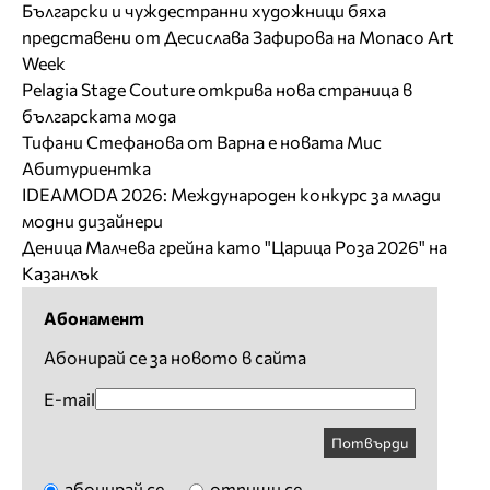
Български и чуждестранни художници бяха
представени от Десислава Зафирова на Monaco Art
Week
Pelagia Stage Couture открива нова страница в
българската мода
Тифани Стефанова от Варна е новата Мис
Абитуриентка
IDEAMODA 2026: Международен конкурс за млади
модни дизайнери
Деница Малчева грейна като "Царица Роза 2026" на
Казанлък
Абонамент
Абонирай се за новото в сайта
E-mail
Потвърди
абонирай се
отпиши се