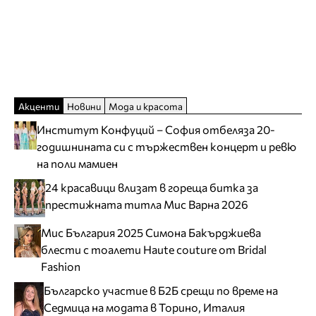
Акценти
Новини
Мода и красота
Институт Конфуций – София отбеляза 20-
годишнината си с тържествен концерт и ревю
на поли мамиен
24 красавици влизат в гореща битка за
престижната титла Мис Варна 2026
Мис България 2025 Симона Бакърджиева
блести с тоалети Haute couture от Bridal
Fashion
Българско участие в Б2Б срещи по време на
Седмица на модата в Торино, Италия