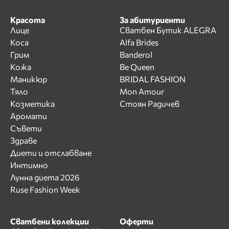
Красота
За абитуриенти
Лице
Сватбен Бутик ALEGRA
Коса
Alfa Brides
Грим
Banderol
Кожа
Be Queen
Маникюр
BRIDAL FASHION
Тяло
Mon Amour
Козметика
Стоян Радичев
Аромати
Съвети
Здраве
Диети и отслабване
Интимно
Лунна диета 2026
Ruse Fashion Week
Сватбени колекции
Оферти