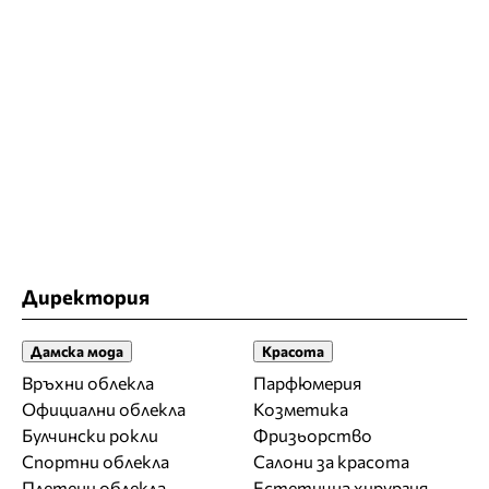
Директория
Дамска мода
Красота
Връхни облекла
Парфюмерия
Официални облекла
Козметика
Булчински рокли
Фризьорство
Спортни облекла
Салони за красота
Плетени облекла
Естетична хирургия