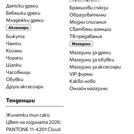
Детски дрехи
Браншови съюзи
Бебешки дрехи
Образователни
Младежки дрехи
Модни списания
Аксесоари
Сватбени агенции
Бижута
ТВ предавания
Чанти
Магазини
Колани
Магазини за дрехи
Чорапи
Магазини за обувки
Шапки
Магазини за aксесоари
Часовници
VIP фирми
Обувки
Какво ново
Други аксесоари
Онлайн магазини
Тенденции
Жилетки тип сако
Цвят на годината 2026:
PANTONE 11-4201 Cloud