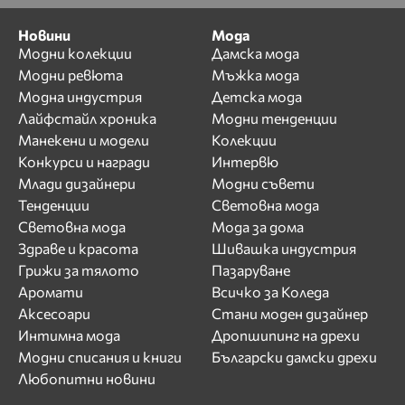
Новини
Мода
Модни колекции
Дамска мода
Модни ревюта
Мъжка мода
Модна индустрия
Детска мода
Лайфстайл хроника
Модни тенденции
Манекени и модели
Колекции
Конкурси и награди
Интервю
Млади дизайнери
Модни съвети
Тенденции
Световна мода
Световна мода
Мода за дома
Здраве и красота
Шивашка индустрия
Грижи за тялото
Пазаруване
Аромати
Всичко за Коледа
Аксесоари
Стани моден дизайнер
Интимна мода
Дропшипинг на дрехи
Модни списания и книги
Български дамски дрехи
Любопитни новини