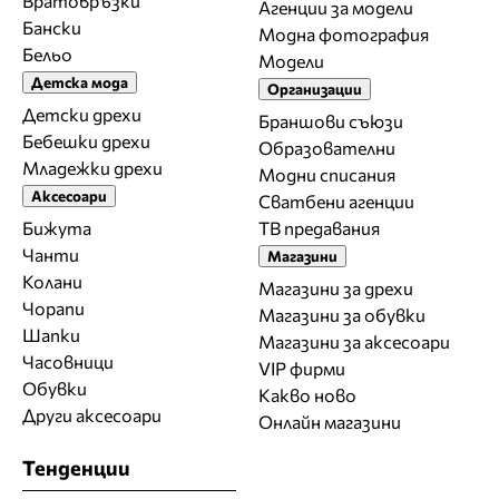
Вратовръзки
Агенции за модели
Бански
Модна фотография
Бельо
Модели
Детска мода
Организации
Детски дрехи
Браншови съюзи
Бебешки дрехи
Образователни
Младежки дрехи
Модни списания
Аксесоари
Сватбени агенции
Бижута
ТВ предавания
Чанти
Магазини
Колани
Магазини за дрехи
Чорапи
Магазини за обувки
Шапки
Магазини за aксесоари
Часовници
VIP фирми
Обувки
Какво ново
Други аксесоари
Онлайн магазини
Тенденции