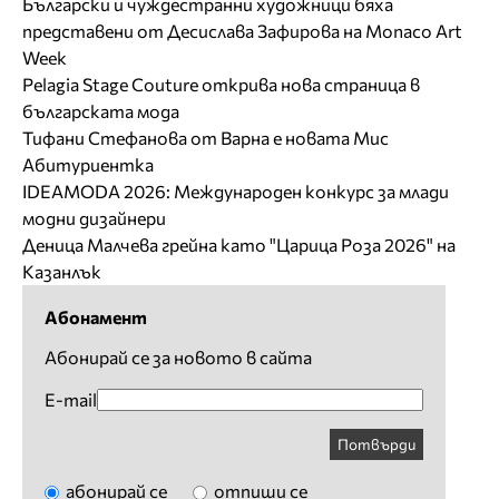
Български и чуждестранни художници бяха
представени от Десислава Зафирова на Monaco Art
Week
Pelagia Stage Couture открива нова страница в
българската мода
Тифани Стефанова от Варна е новата Мис
Абитуриентка
IDEAMODA 2026: Международен конкурс за млади
модни дизайнери
Деница Малчева грейна като "Царица Роза 2026" на
Казанлък
Абонамент
Абонирай се за новото в сайта
E-mail
Потвърди
абонирай се
отпиши се