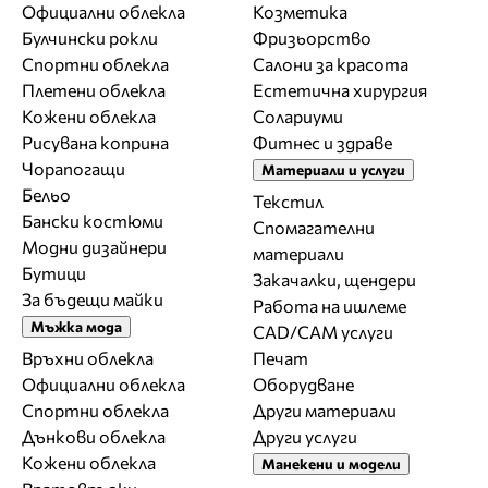
Официални облекла
Козметика
Булчински рокли
Фризьорство
Спортни облекла
Салони за красота
Плетени облекла
Естетична хирургия
Кожени облекла
Солариуми
Рисувана коприна
Фитнес и здраве
Чорапогащи
Материали и услуги
Бельо
Текстил
Бански костюми
Спомагателни
Модни дизайнери
материали
Бутици
Закачалки, щендери
За бъдещи майки
Работа на ишлеме
Мъжка мода
CAD/CAM услуги
Връхни облекла
Печат
Официални облекла
Оборудване
Спортни облекла
Други материали
Дънкови облекла
Други услуги
Кожени облекла
Манекени и модели