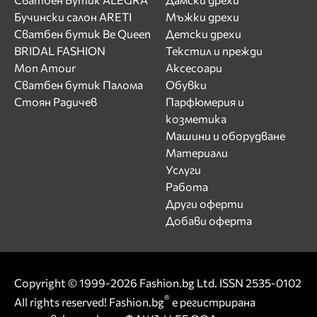
Бучински салон ARETI
Мъжки дрехи
Сватбен бутик Be Queen
Детски дрехи
BRIDAL FASHION
Текстил и прежди
Mon Amour
Аксесоари
Сватбен бутик Палома
Обувки
Стоян Радичев
Парфюмерия и
козметика
Машини и оборудване
Материали
Услуги
Работа
Други оферти
Добави оферта
Copyright © 1999-2026 Fashion.bg Ltd. ISSN 2535-0102
®
All rights reserved! Fashion.bg
е регистрирана