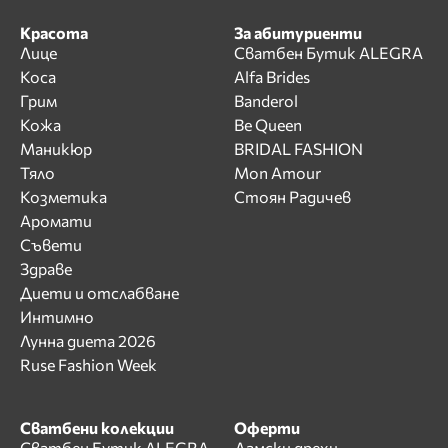
Красота
За абитуриенти
Лице
Сватбен Бутик ALEGRA
Коса
Alfa Brides
Грим
Banderol
Кожа
Be Queen
Маникюр
BRIDAL FASHION
Тяло
Mon Amour
Козметика
Стоян Радичев
Аромати
Съвети
Здраве
Диети и отслабване
Интимно
Лунна диета 2026
Ruse Fashion Week
Сватбени колекции
Оферти
Сватбен Бутик ALEGRA
Дамски дрехи