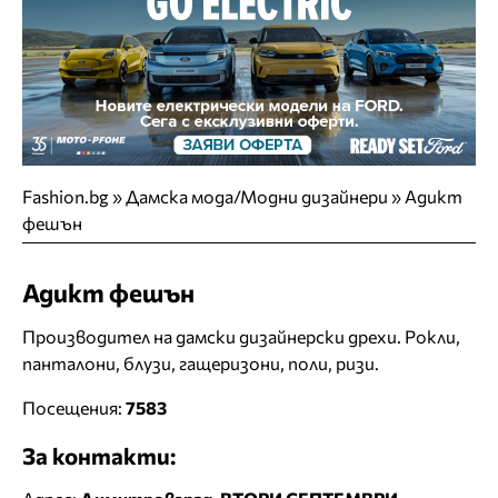
Fashion.bg
»
Дамска мода/Модни дизайнери
»
Адикт
фешън
Адикт фешън
Производител на дамски дизайнерски дрехи. Рокли,
панталони, блузи, гащеризони, поли, ризи.
Посещения:
7583
За контакти: