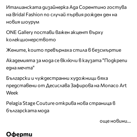
Италианската дизайнерка Ада Сорентино гостува
на Bridal Fashion по случай първия рожден ден на
новия шоурум
ONE Gallery постави важен акцент върху
колекционерството
Жените, които превърнаха стила в безсмъртие
Академията за мода се включи в каузата "Подкрепи
една мечта"
Български и чуждестранни художници бяха
представени от Десислава Зафирова на Monaco Art
Week
Pelagia Stage Couture открива нова страница в
българската мода
още новини...
Оферти