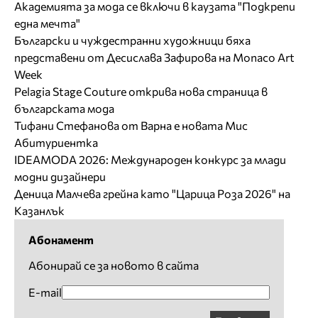
Академията за мода се включи в каузата "Подкрепи
една мечта"
Български и чуждестранни художници бяха
представени от Десислава Зафирова на Monaco Art
Week
Pelagia Stage Couture открива нова страница в
българската мода
Тифани Стефанова от Варна е новата Мис
Абитуриентка
IDEAMODA 2026: Международен конкурс за млади
модни дизайнери
Деница Малчева грейна като "Царица Роза 2026" на
Казанлък
Абонамент
Абонирай се за новото в сайта
E-mail