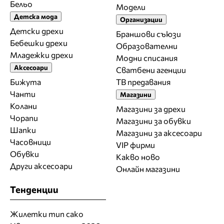
Бельо
Модели
Детска мода
Организации
Детски дрехи
Браншови съюзи
Бебешки дрехи
Образователни
Младежки дрехи
Модни списания
Аксесоари
Сватбени агенции
Бижута
ТВ предавания
Чанти
Магазини
Колани
Магазини за дрехи
Чорапи
Магазини за обувки
Шапки
Магазини за aксесоари
Часовници
VIP фирми
Обувки
Какво ново
Други аксесоари
Онлайн магазини
Тенденции
Жилетки тип сако