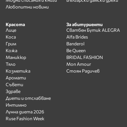
Любопитни новини
Красота
За абитуриенти
Лице
Сватбен Бутик ALEGRA
Коса
Alfa Brides
Грим
Banderol
Кожа
Be Queen
Маникюр
BRIDAL FASHION
Тяло
Mon Amour
Козметика
Стоян Радичев
Аромати
Съвети
Здраве
Диети и отслабване
Интимно
Лунна диета 2026
Ruse Fashion Week