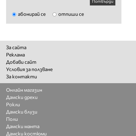
Потвърди
абонирай се
отпиши се
За сайта
Реклама
Добави сайт
Условия за ползване
За контакти
Онлайн магазин
Дамски дрехи
Рокли
Дамски блузи
Поли
Дамски манта
Дамски костюми