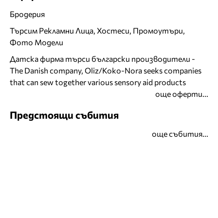
Бродерия
Търсим Рекламни Лица, Хостеси, Промоутъри,
Фото Модели
Датска фирма търси български производители -
The Danish company, Oliz/Koko-Nora seeks companies
that can sew together various sensory aid products
още оферти...
Предстоящи събития
още събития...