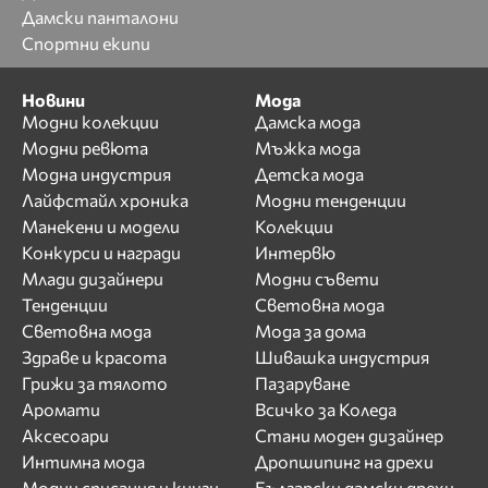
Дамски панталони
Спортни екипи
Новини
Мода
Модни колекции
Дамска мода
Модни ревюта
Мъжка мода
Модна индустрия
Детска мода
Лайфстайл хроника
Модни тенденции
Манекени и модели
Колекции
Конкурси и награди
Интервю
Млади дизайнери
Модни съвети
Тенденции
Световна мода
Световна мода
Мода за дома
Здраве и красота
Шивашка индустрия
Грижи за тялото
Пазаруване
Аромати
Всичко за Коледа
Аксесоари
Стани моден дизайнер
Интимна мода
Дропшипинг на дрехи
Модни списания и книги
Български дамски дрехи