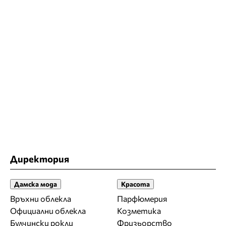
Директория
Дамска мода
Красота
Връхни облекла
Парфюмерия
Официални облекла
Козметика
Булчински рокли
Фризьорство