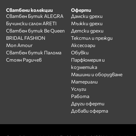
Сватбени колекции
Оферти
Сватбен Бутик ALEGRA
Дамски дрехи
Бучински салон ARETI
Мъжки дрехи
Сватбен бутик Be Queen
Детски дрехи
BRIDAL FASHION
Текстил и прежди
Mon Amour
Аксесоари
Сватбен бутик Палома
Обувки
Стоян Радичев
Парфюмерия и
козметика
Машини и оборудване
Материали
Услуги
Работа
Други оферти
Добави оферта