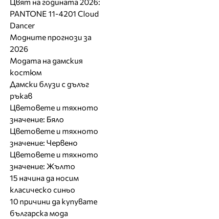
Цвят на годината 2026:
PANTONE 11-4201 Cloud
Dancer
Модните прогнози за
2026
Модата на дамския
костюм
Дамски блузи с дълъг
ръкав
Цветовете и тяхното
значение: Бяло
Цветовете и тяхното
значение: Червено
Цветовете и тяхното
значение: Жълто
15 начина да носим
класическо синьо
10 причини да купувате
българска мода