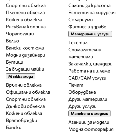
Спортни облекла
Салони за красота
Плетени облекла
Естетична хирургия
Кожени облекла
Солариуми
Рисувана коприна
Фитнес и здраве
Чорапогащи
Материали и услуги
Бельо
Текстил
Бански костюми
Спомагателни
Модни дизайнери
материали
Бутици
Закачалки, щендери
За бъдещи майки
Работа на ишлеме
Мъжка мода
CAD/CAM услуги
Връхни облекла
Печат
Официални облекла
Оборудване
Спортни облекла
Други материали
Дънкови облекла
Други услуги
Кожени облекла
Манекени и модели
Вратовръзки
Агенции за модели
Бански
Модна фотография