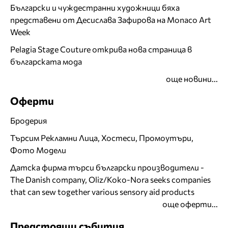
Български и чуждестранни художници бяха
представени от Десислава Зафирова на Monaco Art
Week
Pelagia Stage Couture открива нова страница в
българската мода
още новини...
Оферти
Бродерия
Търсим Рекламни Лица, Хостеси, Промоутъри,
Фото Модели
Датска фирма търси български производители -
The Danish company, Oliz/Koko-Nora seeks companies
that can sew together various sensory aid products
още оферти...
Предстоящи събития