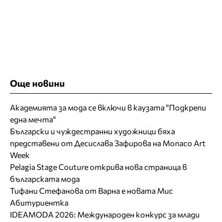
Още новини
Академията за мода се включи в каузата "Подкрепи
една мечта"
Български и чуждестранни художници бяха
представени от Десислава Зафирова на Monaco Art
Week
Pelagia Stage Couture открива нова страница в
българската мода
Тифани Стефанова от Варна е новата Мис
Абитуриентка
IDEAMODA 2026: Международен конкурс за млади