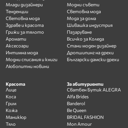
Млади дизайнери
Модни съвети
Тенденции
Световна мода
Световна мода
Мода за дома
Здраве и красота
Шивашка индустрия
Грижи за тялото
Пазаруване
Аромати
Всичко за Коледа
Аксесоари
Стани моден дизайнер
Интимна мода
Дропшипинг на дрехи
Модни списания и книги
Български дамски дрехи
Любопитни новини
Красота
За абитуриенти
Лице
Сватбен Бутик ALEGRA
Коса
Alfa Brides
Грим
Banderol
Кожа
Be Queen
Маникюр
BRIDAL FASHION
Тяло
Mon Amour