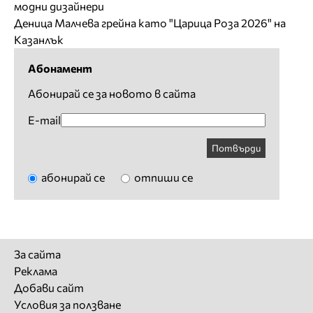
модни дизайнери
Деница Малчева грейна като "Царица Роза 2026" на
Казанлък
Абонамент
Абонирай се за новото в сайта
E-mail
Потвърди
абонирай се
отпиши се
За сайта
Реклама
Добави сайт
Условия за ползване