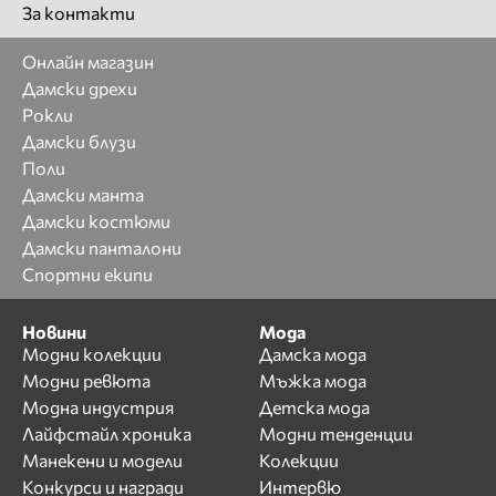
За контакти
Онлайн магазин
Дамски дрехи
Рокли
Дамски блузи
Поли
Дамски манта
Дамски костюми
Дамски панталони
Спортни екипи
Новини
Мода
Модни колекции
Дамска мода
Модни ревюта
Мъжка мода
Модна индустрия
Детска мода
Лайфстайл хроника
Модни тенденции
Манекени и модели
Колекции
Конкурси и награди
Интервю