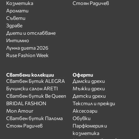
Козметика
Стоян Радичев
Аромати
Съвети
Здраве
Диети и отслабване
Интимно
Лунна диета 2026
Ruse Fashion Week
Сватбени колекции
Оферти
Сватбен Бутик ALEGRA
Дамски дрехи
Бучински салон ARETI
Мъжки дрехи
Сватбен бутик Be Queen
Детски дрехи
BRIDAL FASHION
Текстил и прежди
Mon Amour
Аксесоари
Сватбен бутик Палома
Обувки
Стоян Радичев
Парфюмерия и
козметика