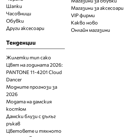
Магазини за обувки
Шапки
Магазини за aксесоари
Часовници
VIP фирми
Обувки
Какво ново
Други аксесоари
Онлайн магазини
Тенденции
Жилетки тип сако
Цвят на годината 2026:
PANTONE 11-4201 Cloud
Dancer
Модните прогнози за
2026
Модата на дамския
костюм
Дамски блузи с дълъг
ръкав
Цветовете и тяхното