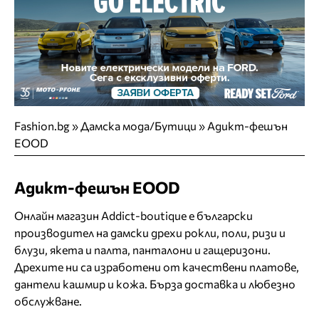
Fashion.bg
»
Дамска мода/Бутици
»
Aдикт-фешън
EOOD
Aдикт-фешън EOOD
Онлайн магазин Addict-boutique е български
производител на дамски дрехи рокли, поли, ризи и
блузи, якета и палта, панталони и гащеризони.
Дрехите ни са изработени от качествени платове,
дантели кашмир и кожа. Бърза доставка и любезно
обслужване.