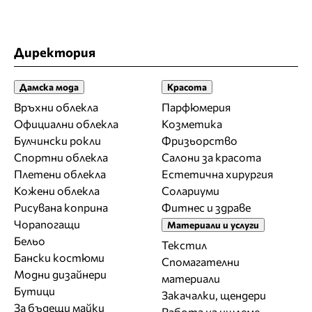
Директория
Дамска мода
Красота
Връхни облекла
Парфюмерия
Официални облекла
Козметика
Булчински рокли
Фризьорство
Спортни облекла
Салони за красота
Плетени облекла
Естетична хирургия
Кожени облекла
Солариуми
Рисувана коприна
Фитнес и здраве
Чорапогащи
Материали и услуги
Бельо
Текстил
Бански костюми
Спомагателни
Модни дизайнери
материали
Бутици
Закачалки, щендери
За бъдещи майки
Работа на ишлеме