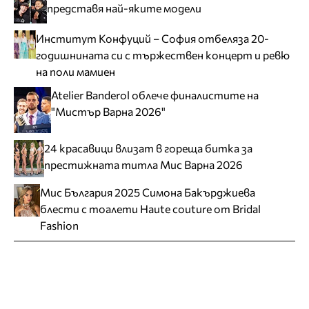
представя най-яките модели
Институт Конфуций – София отбеляза 20-
годишнината си с тържествен концерт и ревю
на поли мамиен
Atelier Banderol облече финалистите на
"Мистър Варна 2026"
24 красавици влизат в гореща битка за
престижната титла Мис Варна 2026
Мис България 2025 Симона Бакърджиева
блести с тоалети Haute couture от Bridal
Fashion