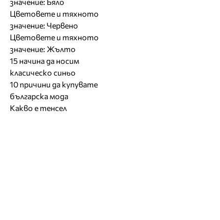
значение: Бяло
Цветовете и тяхното
значение: Червено
Цветовете и тяхното
значение: Жълто
15 начина да носим
класическо синьо
10 причини да купувате
българска мода
Какво е тенсел