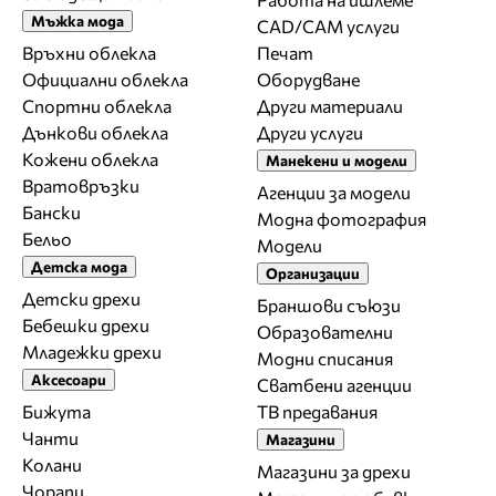
Мъжка мода
CAD/CAM услуги
Връхни облекла
Печат
Официални облекла
Оборудване
Спортни облекла
Други материали
Дънкови облекла
Други услуги
Кожени облекла
Манекени и модели
Вратовръзки
Агенции за модели
Бански
Модна фотография
Бельо
Модели
Детска мода
Организации
Детски дрехи
Браншови съюзи
Бебешки дрехи
Образователни
Младежки дрехи
Модни списания
Аксесоари
Сватбени агенции
Бижута
ТВ предавания
Чанти
Магазини
Колани
Магазини за дрехи
Чорапи