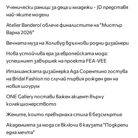
Ученически раници за деца и младежи - JD представя
най-яките модели
Atelier Banderol облече финалистите на "Мистър
Варна 2026"
Вечната муза на Холивуд вдъхнови родни дизайнери
Нова устойчива ера за европейската мода:
успешният завършек на проекта FEA-VEE
Италианската дизайнерка Ада Сорентино гостува
на Bridal Fashion по случай първия рожден ден на
новия шоурум
ONE Gallery постави важен акцент върху
колекционерството
Жените, които превърнаха стила в безсмъртие
Академията за мода се включи в каузата "Подкрепи
една мечта"