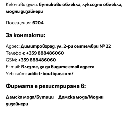
Ключови думи:
бутикови облекла
,
луксозни облекла
,
модни дизайнери
Посещения:
6204
За контакти:
Адрес:
Димитровград, ул. 2-ри септември № 22
Телефон:
+359 888486060
GSM:
+359 888486060
E-mail:
Влезте, за да видите email адреса
Уеб сайт:
addict-boutique.com/
Фирмата е регистрирана в:
Дамска мода/Бутици
|
Дамска мода/Модни
дизайнери