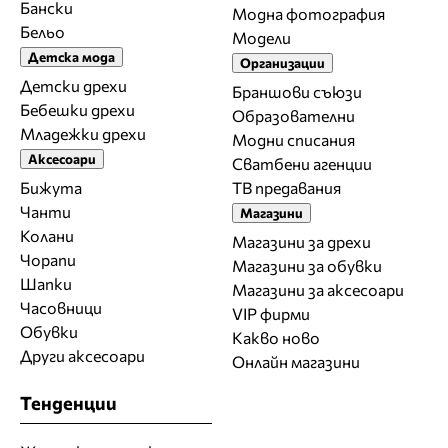
Бански
Модна фотография
Бельо
Модели
Детска мода
Организации
Детски дрехи
Браншови съюзи
Бебешки дрехи
Образователни
Младежки дрехи
Модни списания
Аксесоари
Сватбени агенции
Бижута
ТВ предавания
Чанти
Магазини
Колани
Магазини за дрехи
Чорапи
Магазини за обувки
Шапки
Магазини за aксесоари
Часовници
VIP фирми
Обувки
Какво ново
Други аксесоари
Онлайн магазини
Тенденции