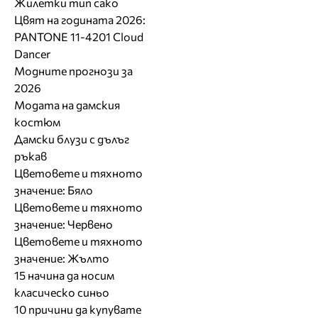
Жилетки тип сако
Цвят на годината 2026:
PANTONE 11-4201 Cloud
Dancer
Модните прогнози за
2026
Модата на дамския
костюм
Дамски блузи с дълъг
ръкав
Цветовете и тяхното
значение: Бяло
Цветовете и тяхното
значение: Червено
Цветовете и тяхното
значение: Жълто
15 начина да носим
класическо синьо
10 причини да купувате