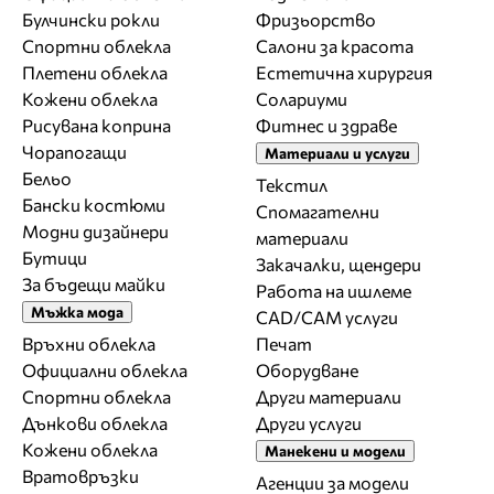
Булчински рокли
Фризьорство
Спортни облекла
Салони за красота
Плетени облекла
Естетична хирургия
Кожени облекла
Солариуми
Рисувана коприна
Фитнес и здраве
Чорапогащи
Материали и услуги
Бельо
Текстил
Бански костюми
Спомагателни
Модни дизайнери
материали
Бутици
Закачалки, щендери
За бъдещи майки
Работа на ишлеме
Мъжка мода
CAD/CAM услуги
Връхни облекла
Печат
Официални облекла
Оборудване
Спортни облекла
Други материали
Дънкови облекла
Други услуги
Кожени облекла
Манекени и модели
Вратовръзки
Агенции за модели