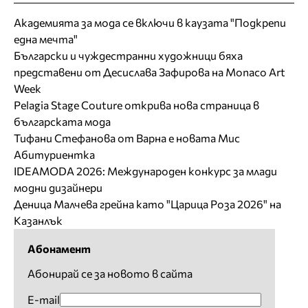
Академията за мода се включи в каузата "Подкрепи
една мечта"
Български и чуждестранни художници бяха
представени от Десислава Зафирова на Monaco Art
Week
Pelagia Stage Couture открива нова страница в
българската мода
Тифани Стефанова от Варна е новата Мис
Абитуриентка
IDEAMODA 2026: Международен конкурс за млади
модни дизайнери
Деница Малчева грейна като "Царица Роза 2026" на
Казанлък
Абонамент
Абонирай се за новото в сайта
E-mail