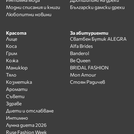
Модни списания и книги
Български дамски дрехи
Любопитни новини
Красота
За абитуриенти
Лице
Сватбен Бутик ALEGRA
Коса
Alfa Brides
Грим
Banderol
Кожа
Be Queen
Маникюр
BRIDAL FASHION
Тяло
Mon Amour
Козметика
Стоян Радичев
Аромати
Съвети
Здраве
Диети и отслабване
Интимно
Лунна диета 2026
Ruse Fashion Week