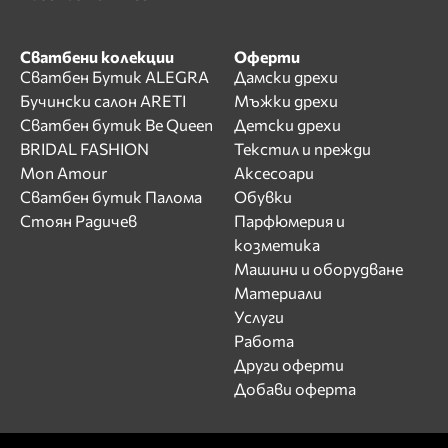
Сватбени колекции
Оферти
Сватбен Бутик ALEGRA
Дамски дрехи
Бучински салон ARETI
Мъжки дрехи
Сватбен бутик Be Queen
Детски дрехи
BRIDAL FASHION
Текстил и прежди
Mon Amour
Аксесоари
Сватбен бутик Палома
Обувки
Стоян Радичев
Парфюмерия и
козметика
Машини и оборудване
Материали
Услуги
Работа
Други оферти
Добави оферта