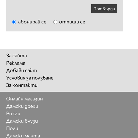
Потвърди
абонирай се
отпиши се
За сайта
Реклама
Добави сайт
Условия за ползване
За контакти
Онлайн магазин
Дамски дрехи
Рокли
Дамски блузи
Поли
Дамски манта