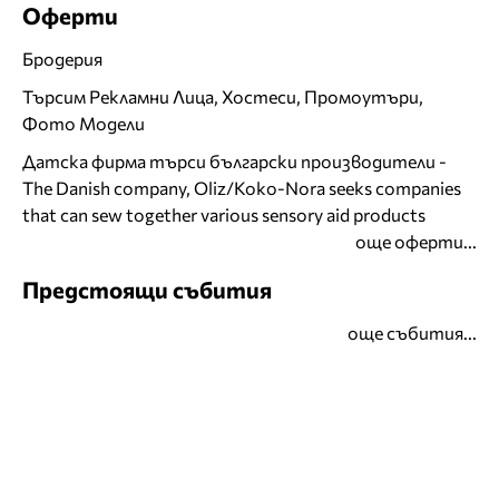
Оферти
Бродерия
Търсим Рекламни Лица, Хостеси, Промоутъри,
Фото Модели
Датска фирма търси български производители -
The Danish company, Oliz/Koko-Nora seeks companies
that can sew together various sensory aid products
още оферти...
Предстоящи събития
още събития...