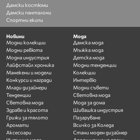
Дамски костюми
Дамски панталони
Спортни екипи
Новини
Мода
Модни колекции
Дамска мода
Модни ревюта
Мъжка мода
Модна индустрия
Детска мода
Лайфстайл хроника
Модни тенденции
Манекени и модели
Колекции
Конкурси и награди
Интервю
Млади дизайнери
Модни съвети
Тенденции
Световна мода
Световна мода
Мода за дома
Здраве и красота
Шивашка индустрия
Грижи за тялото
Пазаруване
Аромати
Всичко за Коледа
Аксесоари
Стани моден дизайнер
Интимна мода
Дропшипинг на дрехи