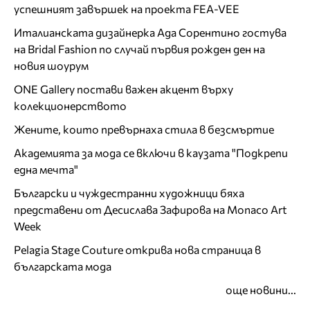
успешният завършек на проекта FEA-VEE
Италианската дизайнерка Ада Сорентино гостува
на Bridal Fashion по случай първия рожден ден на
новия шоурум
ONE Gallery постави важен акцент върху
колекционерството
Жените, които превърнаха стила в безсмъртие
Академията за мода се включи в каузата "Подкрепи
една мечта"
Български и чуждестранни художници бяха
представени от Десислава Зафирова на Monaco Art
Week
Pelagia Stage Couture открива нова страница в
българската мода
още новини...