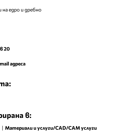
 на едро и дребно
в 20
mail адреса
та:
ирана в:
|
Материали и услуги/CAD/CAM услуги