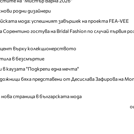
листите на "Мистър Варна 2026"
хнови родни дизайнери
пейската мода: успешният завършек на проекта FEA-VEE
Сорентино гостува на Bridal Fashion по случай първия ро
акцент върху колекционерството
тила в безсмъртие
и в каузата "Подкрепи една мечта"
дожници бяха представени от Десислава Зафирова на Mon
а нова страница в българската мода
о