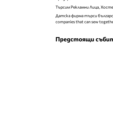
Търсим Рекламни Лица, Хост
Датска фирма търси българск
companies that can sew togethe
Предстоящи съби