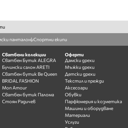
ти
ски панталони
Спортни екипи
Сватбени колекции
Оферти
Сватбен Бутик ALEGRA
Дамски дрехи
Бучински салон ARETI
Мъжки дрехи
Сватбен бутик Be Queen
Детски дрехи
BRIDAL FASHION
Текстил и прежди
Mon Amour
Аксесоари
Сватбен бутик Палома
Обувки
Стоян Радичев
Парфюмерия и козметика
Машини и оборудване
Материали
Услуги