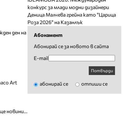
конкурс за млади модни дизайнери
Деница Малчева грейна като "Царица
Роза 2026" на Казанлък
жден ден на
Абонамент
Абонирай се за новото в сайта
E-mail
Потвърди
aco Art
абонирай се
отпиши се
ще новини...