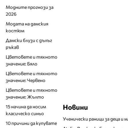
Модните прогнози за
2026
Модата на дамския
костюм
Дамски блузи с дълъг
ръкав
Цветовете и тяхното
значение: Бяло
Цветовете и тяхното
значение: Червено
Цветовете и тяхното
значение: Жълто
Новини
15 начина да носим
класическо синьо
Ученически раници за деца и 
10 причини да купувате