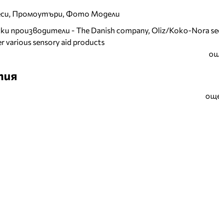
еси, Промоутъри, Фото Модели
и производители - The Danish company, Oliz/Koko-Nora se
r various sensory aid products
ощ
тия
още