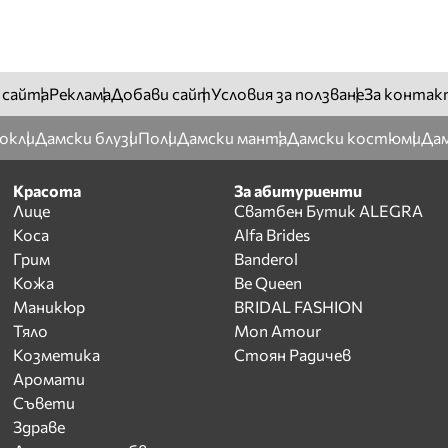
 сайта
Реклама
Добави сайт
Условия за ползване
За контак
окли
Дамски блузи
Поли
Дамски манта
Дамски костюми
Дам
Красота
За абитуриенти
Лице
Сватбен Бутик ALEGRA
Коса
Alfa Brides
Грим
Banderol
Кожа
Be Queen
Маникюр
BRIDAL FASHION
Тяло
Mon Amour
Козметика
Стоян Радичев
Аромати
Съвети
Здраве