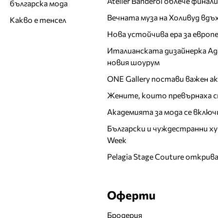
Atelier Banderol облече фина
българска мода
Вечната муза на Холивуд вдъ
Какво е тенсел
Нова устойчива ера за евро
Италианската дизайнерка Ада 
новия шоурум
ONE Gallery постави важен 
Жените, които превърнаха с
Академията за мода се включ
Български и чуждестранни ху
Week
Pelagia Stage Couture открив
Оферти
Бродерия