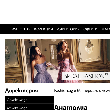
FASHION.BG
КОЛЕКЦИИ
ДИРЕКТОРИЯ
ОФЕРТИ
МАГ
Директория
Fashion.bg
»
Материали и усл
Дамска мода
Анатолиа
Връхни облекла
Мъжка мода