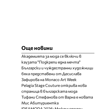
Още новини
Академията за мода се включи в
каузата "Подкрепи една мечта"
Български и чуждестранни художници
бяха представени от Десислава
Зафирова на Monaco Art Week
Pelagia Stage Couture открива нова
страница в българската мода
Тифани Стефанова от Варна е новата
Мис Абитуриентка
IDEAMODA 2026: Международен