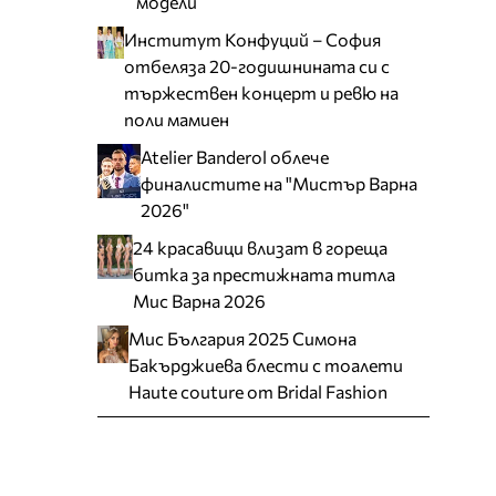
модели
Институт Конфуций – София
отбеляза 20-годишнината си с
тържествен концерт и ревю на
поли мамиен
Atelier Banderol облече
финалистите на "Мистър Варна
2026"
24 красавици влизат в гореща
битка за престижната титла
Мис Варна 2026
Мис България 2025 Симона
Бакърджиева блести с тоалети
Haute couture от Bridal Fashion