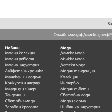
За
Онлайн магазин
Дамски дрехи
Р
Новини
Мода
Модни колекции
Дамска мода
Модни ревюта
Мъжка мода
Модна индустрия
Детска мода
Лайфстайл хроника
Модни тенденции
Манекени и модели
Колекции
Конкурси и награди
Интервю
Млади дизайнери
Модни съвети
Тенденции
Световна мода
Световна мода
Мода за дома
Здраве и красота
Шивашка индустрия