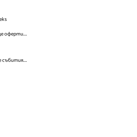
eks
е оферти...
 събития...