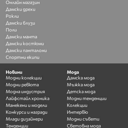
Онлайн магазин
Дамски дрехи
Рокли
Дамски блузи
Поли
Дамски манта
Дамски костюми
Дамски панталони
Спортни екипи
Новини
Мода
Модни колекции
Дамска мода
Модни ревюта
Мъжка мода
Модна индустрия
Детска мода
Лайфстайл хроника
Модни тенденции
Манекени и модели
Колекции
Конкурси и награди
Интервю
Млади дизайнери
Модни съвети
Тенденции
Световна мода