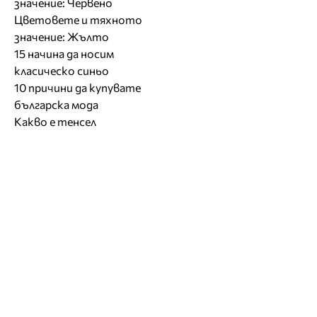
значение: Червено
Цветовете и тяхното
значение: Жълто
15 начина да носим
класическо синьо
10 причини да купувате
българска мода
Какво е тенсел