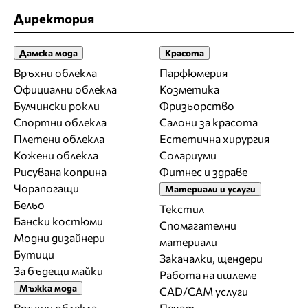
Директория
Дамска мода
Красота
Връхни облекла
Парфюмерия
Официални облекла
Козметика
Булчински рокли
Фризьорство
Спортни облекла
Салони за красота
Плетени облекла
Естетична хирургия
Кожени облекла
Солариуми
Рисувана коприна
Фитнес и здраве
Чорапогащи
Материали и услуги
Бельо
Текстил
Бански костюми
Спомагателни
Модни дизайнери
материали
Бутици
Закачалки, щендери
За бъдещи майки
Работа на ишлеме
Мъжка мода
CAD/CAM услуги
Връхни облекла
Печат