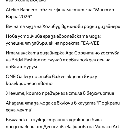
Atelier Banderol облече финалистите на "Мистър
Варна 2026"
Вечната муза на Холивуд вдъхнови родни дизайнери
Нова устойчива ера за европейската мода:
успешният завършек на проекта FEA-VEE
Италианската дизайнерка Ада Сорентино гостува
на Bridal Fashion по случай първия рожден ден на
новия шоурум
ONE Gallery постави важен акцент върху
колекционерството
Жените, които превърнаха стила в безсмъртие
Академията за мода се включи в каузата "Подкрепи
една мечта"
Български и чуждестранни художници бяха
представени от Десислава Зафирова на Monaco Art