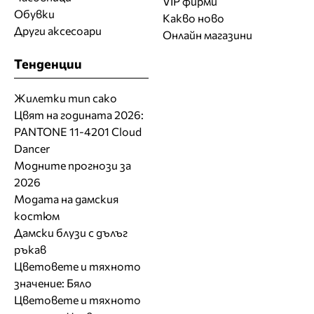
VIP фирми
Обувки
Какво ново
Други аксесоари
Онлайн магазини
Тенденции
Жилетки тип сако
Цвят на годината 2026:
PANTONE 11-4201 Cloud
Dancer
Модните прогнози за
2026
Модата на дамския
костюм
Дамски блузи с дълъг
ръкав
Цветовете и тяхното
значение: Бяло
Цветовете и тяхното