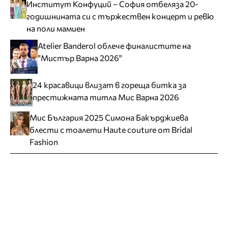
Институт Конфуций – София отбеляза 20-
годишнината си с тържествен концерт и ревю
на поли мамиен
Atelier Banderol облече финалистите на
"Мистър Варна 2026"
24 красавици влизат в гореща битка за
престижната титла Мис Варна 2026
Мис България 2025 Симона Бакърджиева
блести с тоалети Haute couture от Bridal
Fashion