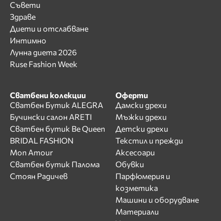
Съвети
Здраве
Диети и отслабване
Интимно
Лунна диета 2026
Ruse Fashion Week
Сватбени колекции
Оферти
Сватбен Бутик ALEGRA
Дамски дрехи
Бучински салон ARETI
Мъжки дрехи
Сватбен бутик Be Queen
Детски дрехи
BRIDAL FASHION
Текстил и прежди
Mon Amour
Аксесоари
Сватбен бутик Палома
Обувки
Стоян Радичев
Парфюмерия и
козметика
Машини и оборудване
Материали