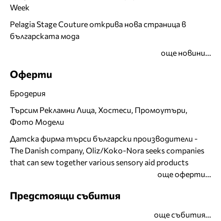
Week
Pelagia Stage Couture открива нова страница в
българската мода
още новини...
Оферти
Бродерия
Търсим Рекламни Лица, Хостеси, Промоутъри,
Фото Модели
Датска фирма търси български производители -
The Danish company, Oliz/Koko-Nora seeks companies
that can sew together various sensory aid products
още оферти...
Предстоящи събития
още събития...