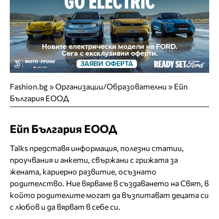
Fashion.bg
»
Организации/Образователни
»
Ейп
България ЕООД
Ейп България ЕООД
Talks представя информация, полезни статии,
проучвания и анкети, свържани с грижата за
жената, кариерно развитие, осъзнато
родителство. Ние вярваме в създаването на Свят, в
който родителите могат да възпитават децата си
с любов и да вярват в себе си.