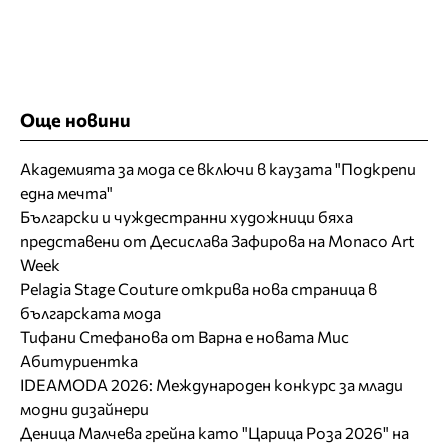
Още новини
Академията за мода се включи в каузата "Подкрепи
една мечта"
Български и чуждестранни художници бяха
представени от Десислава Зафирова на Monaco Art
Week
Pelagia Stage Couture открива нова страница в
българската мода
Тифани Стефанова от Варна е новата Мис
Абитуриентка
IDEAMODA 2026: Международен конкурс за млади
модни дизайнери
Деница Малчева грейна като "Царица Роза 2026" на