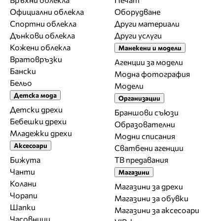
Официални облекла
Оборудване
Спортни облекла
Други материали
Дънкови облекла
Други услуги
Кожени облекла
Манекени и модели
Вратовръзки
Агенции за модели
Бански
Модна фотография
Бельо
Модели
Детска мода
Организации
Детски дрехи
Браншови съюзи
Бебешки дрехи
Образователни
Младежки дрехи
Модни списания
Аксесоари
Сватбени агенции
Бижута
ТВ предавания
Чанти
Магазини
Колани
Магазини за дрехи
Чорапи
Магазини за обувки
Шапки
Магазини за aксесоари
Часовници