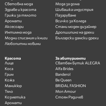
Световна мода
Мода за дома
Здраве и красота
Шивашка индустрия
Грижи за тялото
Пазаруване
Аромати
Всичко за Коледа
Аксесоари
Стани моден дизайнер
Интимна мода
Дропшипинг на дрехи
Модни списания и книги
Български дамски дрехи
Любопитни новини
Красота
За абитуриенти
Лице
Сватбен Бутик ALEGRA
Коса
Alfa Brides
Грим
Banderol
Кожа
Be Queen
Маникюр
BRIDAL FASHION
Тяло
Mon Amour
Козметика
Стоян Радичев
Аромати