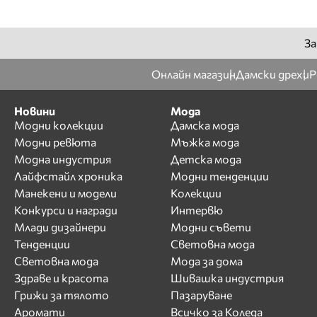
За
Онлайн магазин
Дамски дрехи
Р
Новини
Мода
Модни колекции
Дамска мода
Модни ревюта
Мъжка мода
Модна индустрия
Детска мода
Лайфстайл хроника
Модни тенденции
Манекени и модели
Колекции
Конкурси и награди
Интервю
Млади дизайнери
Модни съвети
Тенденции
Световна мода
Световна мода
Мода за дома
Здраве и красота
Шивашка индустрия
Грижи за тялото
Пазаруване
Аромати
Всичко за Коледа