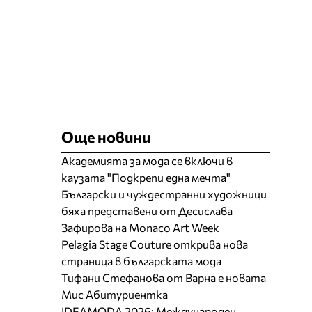
Още новини
Академията за мода се включи в
каузата "Подкрепи една мечта"
Български и чуждестранни художници
бяха представени от Десислава
Зафирова на Monaco Art Week
Pelagia Stage Couture открива нова
страница в българската мода
Тифани Стефанова от Варна е новата
Мис Абитуриентка
IDEAMODA 2026: Международен