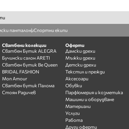
ти
ски панталони
Спортни екипи
Сватбени колекции
Оферти
Сватбен Бутик ALEGRA
Дамски дрехи
Бучински салон ARETI
Мъжки дрехи
Сватбен бутик Be Queen
Детски дрехи
BRIDAL FASHION
Текстил и прежди
Mon Amour
Аксесоари
Сватбен бутик Палома
Обувки
Стоян Радичев
Парфюмерия и козметика
Машини и оборудване
Материали
Услуги
Работа
Други оферти