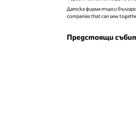
Датска фирма търси българск
companies that can sew togethe
Предстоящи съби