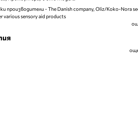
и производители - The Danish company, Oliz/Koko-Nora se
r various sensory aid products
ощ
тия
още