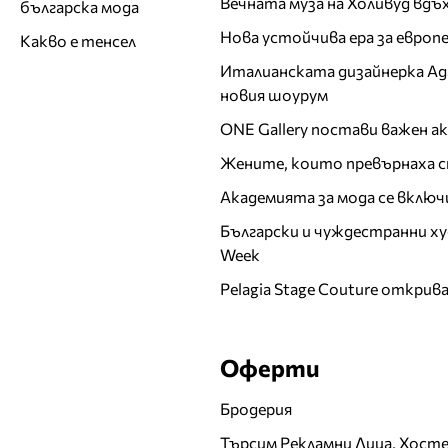
Вечната муза на Холивуд вдъ
българска мода
Нова устойчива ера за евро
Какво е тенсел
Италианската дизайнерка Ада 
новия шоурум
ONE Gallery постави важен 
Жените, които превърнаха с
Академията за мода се включ
Български и чуждестранни ху
Week
Pelagia Stage Couture открив
Оферти
Бродерия
Търсим Рекламни Лица, Хост