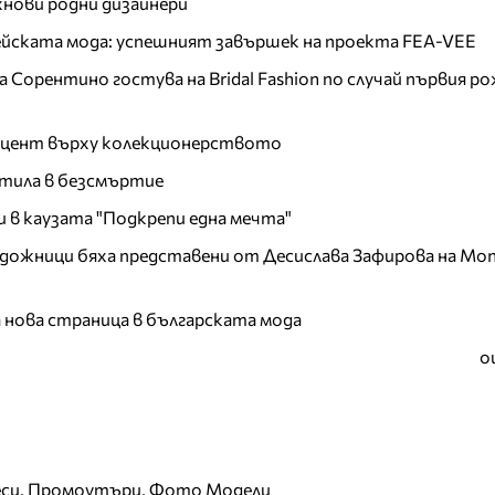
хнови родни дизайнери
пейската мода: успешният завършек на проекта FEA-VEE
Сорентино гостува на Bridal Fashion по случай първия ро
акцент върху колекционерството
тила в безсмъртие
и в каузата "Подкрепи една мечта"
дожници бяха представени от Десислава Зафирова на Mon
а нова страница в българската мода
о
еси, Промоутъри, Фото Модели