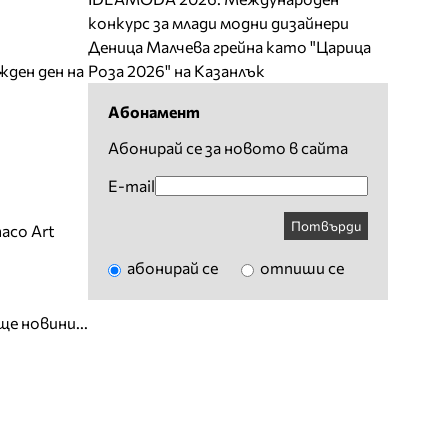
конкурс за млади модни дизайнери
Деница Малчева грейна като "Царица
жден ден на
Роза 2026" на Казанлък
Абонамент
Абонирай се за новото в сайта
E-mail
Потвърди
aco Art
абонирай се
отпиши се
ще новини...