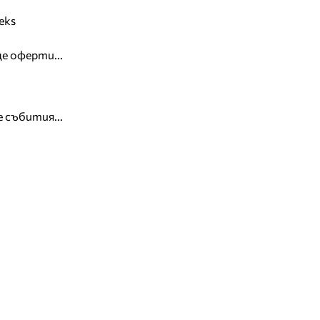
eks
е оферти...
 събития...