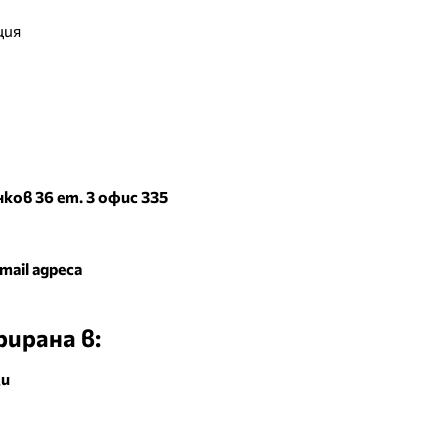
ция
ков 36 ет. 3 офис 335
mail адреса
ирана в:
зи