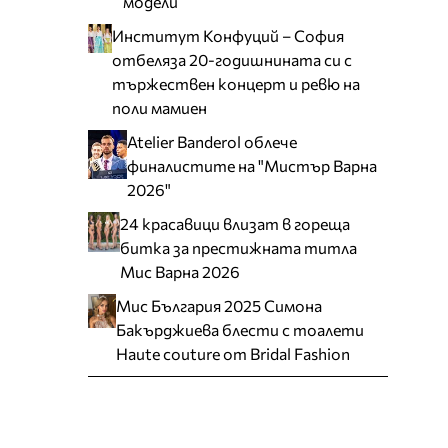
модели
Институт Конфуций – София
отбеляза 20-годишнината си с
тържествен концерт и ревю на
поли мамиен
Atelier Banderol облече
финалистите на "Мистър Варна
2026"
24 красавици влизат в гореща
битка за престижната титла
Мис Варна 2026
Мис България 2025 Симона
Бакърджиева блести с тоалети
Haute couture от Bridal Fashion