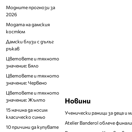
Модните прогнози за
2026
Модата на дамския
костюм
Дамски блузи с дълъг
ръкав
Цветовете и тяхното
значение: Бяло
Цветовете и тяхното
значение: Червено
Цветовете и тяхното
Новини
значение: Жълто
15 начина да носим
Ученически раници за деца и 
класическо синьо
Atelier Banderol облече фина
10 причини да купувате