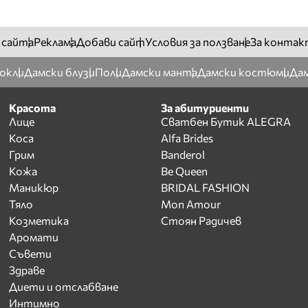
 сайта
Реклама
Добави сайт
Условия за ползване
За контак
окли
Дамски блузи
Поли
Дамски манта
Дамски костюми
Дам
Красота
За абитуриенти
Лице
Сватбен Бутик ALEGRA
Коса
Alfa Brides
Грим
Banderol
Кожа
Be Queen
Маникюр
BRIDAL FASHION
Тяло
Mon Amour
Козметика
Стоян Радичев
Аромати
Съвети
Здраве
Диети и отслабване
Интимно