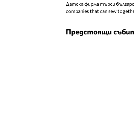
Датска фирма търси българск
companies that can sew togethe
Предстоящи съби