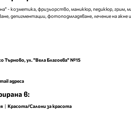
" - козметика, фризьорство, маникюр, педикюр, грим, м
ане, депигментации, фотоподмладяване, лечение на акне 
о Търново, ул. "Вела Благоева" №15
mail адреса
ирана в:
ия
|
Красота/Салони за красота