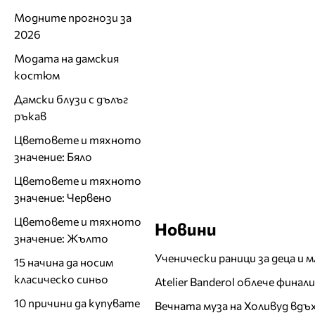
Модните прогнози за
2026
Модата на дамския
костюм
Дамски блузи с дълъг
ръкав
Цветовете и тяхното
значение: Бяло
Цветовете и тяхното
значение: Червено
Цветовете и тяхното
Новини
значение: Жълто
Ученически раници за деца и 
15 начина да носим
класическо синьо
Atelier Banderol облече фина
10 причини да купувате
Вечната муза на Холивуд вдъ