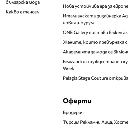
българска мода
Нова устойчива ера за евро
Какво е тенсел
Италианската дизайнерка Ада 
новия шоурум
ONE Gallery постави важен 
Жените, които превърнаха с
Академията за мода се включ
Български и чуждестранни ху
Week
Pelagia Stage Couture открив
Оферти
Бродерия
Търсим Рекламни Лица, Хост