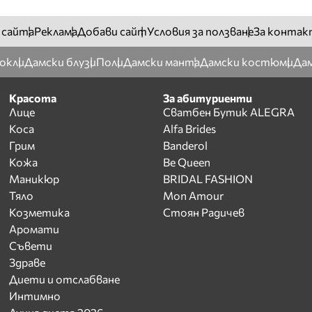
 сайта
Реклама
Добави сайт
Условия за ползване
За контак
окли
Дамски блузи
Поли
Дамски манта
Дамски костюми
Дам
Красота
За абитуриенти
Лице
Сватбен Бутик ALEGRA
Коса
Alfa Brides
Грим
Banderol
Кожа
Be Queen
Маникюр
BRIDAL FASHION
Тяло
Mon Amour
Козметика
Стоян Радичев
Аромати
Съвети
Здраве
Диети и отслабване
Интимно