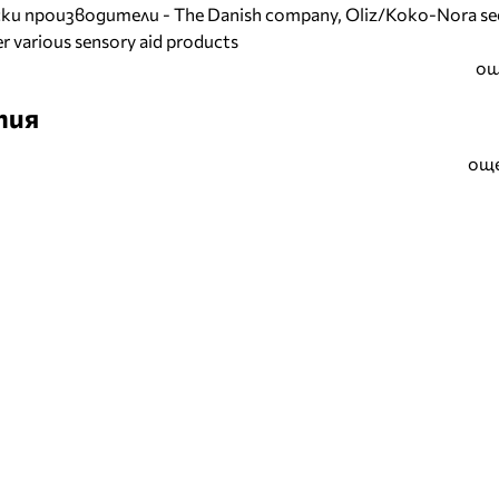
и производители - The Danish company, Oliz/Koko-Nora se
r various sensory aid products
ощ
тия
още