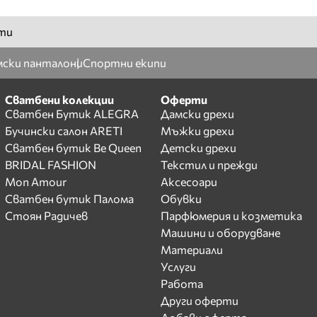
ти
ски панталони
Спортни екипи
Сватбени колекции
Оферти
Сватбен Бутик ALEGRA
Дамски дрехи
Бучински салон ARETI
Мъжки дрехи
Сватбен бутик Be Queen
Детски дрехи
BRIDAL FASHION
Текстил и прежди
Mon Amour
Аксесоари
Сватбен бутик Палома
Обувки
Стоян Радичев
Парфюмерия и козметика
Машини и оборудване
Материали
Услуги
Работа
Други оферти