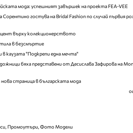
пейската мода: успешният завършек на проекта FEA-VEE
Сорентино гостува на Bridal Fashion по случай първия ро
акцент върху колекционерството
тила в безсмъртие
и в каузата "Подкрепи една мечта"
дожници бяха представени от Десислава Зафирова на Mon
а нова страница в българската мода
о
еси, Промоутъри, Фото Модели