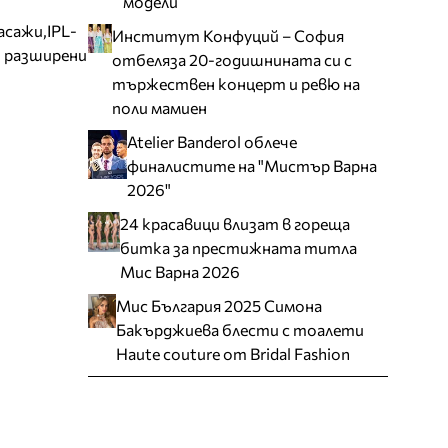
модели
асажи,IPL-
Институт Конфуций – София
и разширени
отбеляза 20-годишнината си с
тържествен концерт и ревю на
поли мамиен
Atelier Banderol облече
финалистите на "Мистър Варна
2026"
24 красавици влизат в гореща
битка за престижната титла
Мис Варна 2026
Мис България 2025 Симона
Бакърджиева блести с тоалети
Haute couture от Bridal Fashion