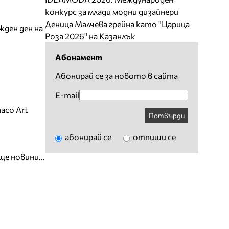
конкурс за млади модни дизайнери
Деница Малчева грейна като "Царица
жден ден на
Роза 2026" на Казанлък
Абонамент
Абонирай се за новото в сайта
E-mail
aco Art
Потвърди
абонирай се
отпиши се
ще новини...