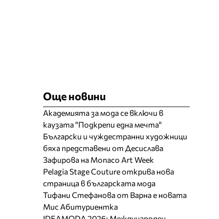
Още новини
Академията за мода се включи в
каузата "Подкрепи една мечта"
Български и чуждестранни художници
бяха представени от Десислава
Зафирова на Monaco Art Week
Pelagia Stage Couture открива нова
страница в българската мода
Тифани Стефанова от Варна е новата
Мис Абитуриентка
IDEAMODA 2026: Международен