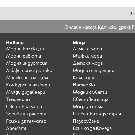
За
Онлайн магазин
Дамски дрехи
Р
Новини
Мода
Модни колекции
Дамска мода
Модни ревюта
Мъжка мода
Модна индустрия
Детска мода
Лайфстайл хроника
Модни тенденции
Манекени и модели
Колекции
Конкурси и награди
Интервю
Млади дизайнери
Модни съвети
Тенденции
Световна мода
Световна мода
Мода за дома
Здраве и красота
Шивашка индустрия
Грижи за тялото
Пазаруване
Аромати
Всичко за Коледа