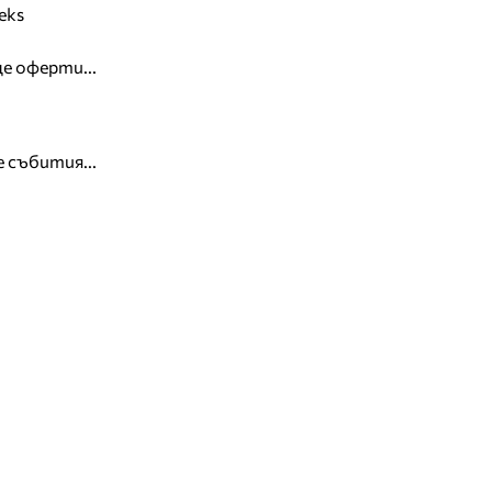
eks
е оферти...
 събития...