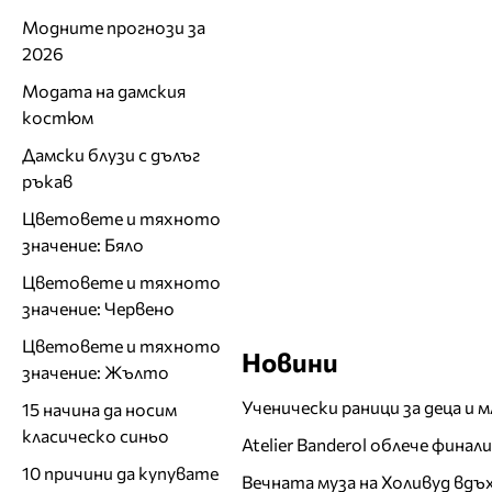
Модните прогнози за
2026
Модата на дамския
костюм
Дамски блузи с дълъг
ръкав
Цветовете и тяхното
значение: Бяло
Цветовете и тяхното
значение: Червено
Цветовете и тяхното
Новини
значение: Жълто
Ученически раници за деца и 
15 начина да носим
класическо синьо
Atelier Banderol облече фина
10 причини да купувате
Вечната муза на Холивуд вдъ