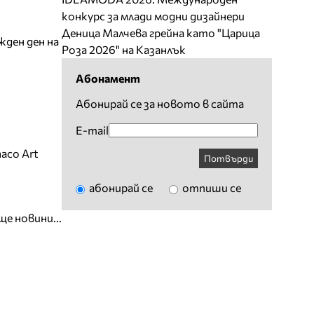
конкурс за млади модни дизайнери
Деница Малчева грейна като "Царица
жден ден на
Роза 2026" на Казанлък
Абонамент
Абонирай се за новото в сайта
E-mail
aco Art
Потвърди
абонирай се
отпиши се
ще новини...