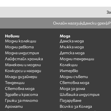
За
Онлайн магазин
Дамски дрехи
Р
Новини
Мода
Модни колекции
Дамска мода
Модни ревюта
Мъжка мода
Модна индустрия
Детска мода
Лайфстайл хроника
Модни тенденции
Манекени и модели
Колекции
Конкурси и награди
Интервю
Млади дизайнери
Модни съвети
Тенденции
Световна мода
Световна мода
Мода за дома
Здраве и красота
Шивашка индустрия
Грижи за тялото
Пазаруване
Аромати
Всичко за Коледа