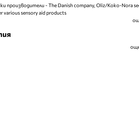
и производители - The Danish company, Oliz/Koko-Nora se
r various sensory aid products
ощ
тия
още