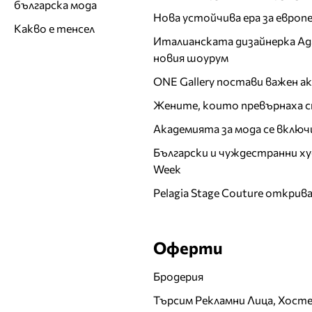
българска мода
Нова устойчива ера за евро
Какво е тенсел
Италианската дизайнерка Ада 
новия шоурум
ONE Gallery постави важен 
Жените, които превърнаха с
Академията за мода се включ
Български и чуждестранни ху
Week
Pelagia Stage Couture открив
Оферти
Бродерия
Търсим Рекламни Лица, Хост