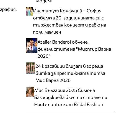
модели
графия.
Институт Конфуций – София
отбеляза 20-годишнината си с
тържествен концерт и ревю на
поли мамиен
Atelier Banderol облече
финалистите на "Мистър Варна
2026"
24 красавици влизат в гореща
битка за престижната титла
Мис Варна 2026
Мис България 2025 Симона
Бакърджиева блести с тоалети
Haute couture от Bridal Fashion