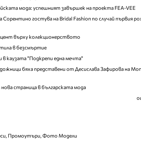
пейската мода: успешният завършек на проекта FEA-VEE
Сорентино гостува на Bridal Fashion по случай първия ро
акцент върху колекционерството
тила в безсмъртие
и в каузата "Подкрепи една мечта"
дожници бяха представени от Десислава Зафирова на Mon
а нова страница в българската мода
о
еси, Промоутъри, Фото Модели