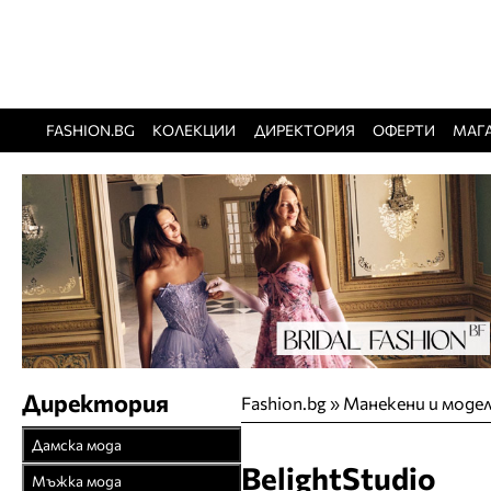
FASHION.BG
КОЛЕКЦИИ
ДИРЕКТОРИЯ
ОФЕРТИ
МАГ
Директория
Fashion.bg
»
Манекени и моде
Дамска мода
BelightStudio
Връхни облекла
Мъжка мода