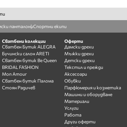
ти
ски панталони
Спортни екипи
Сватбени колекции
Оферти
Сватбен Бутик ALEGRA
Дамски дрехи
Бучински салон ARETI
Мъжки дрехи
Сватбен бутик Be Queen
Детски дрехи
BRIDAL FASHION
Текстил и прежди
Mon Amour
Аксесоари
Сватбен бутик Палома
Обувки
Стоян Радичев
Парфюмерия и козметика
Машини и оборудване
Материали
Услуги
Работа
Други оферти