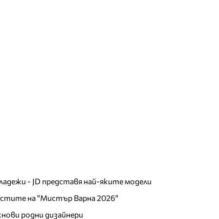
младежи - JD представя най-яките модели
листите на "Мистър Варна 2026"
хнови родни дизайнери