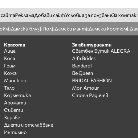
 сайта
Реклама
Добави сайт
Условия за ползване
За контак
окли
Дамски блузи
Поли
Дамски манта
Дамски костюми
Дам
Красота
За абитуриенти
Лице
Сватбен Бутик ALEGRA
Коса
Alfa Brides
Грим
Banderol
Кожа
Be Queen
Маникюр
BRIDAL FASHION
Тяло
Mon Amour
Козметика
Стоян Радичев
Аромати
Съвети
Здраве
Диети и отслабване
Интимно