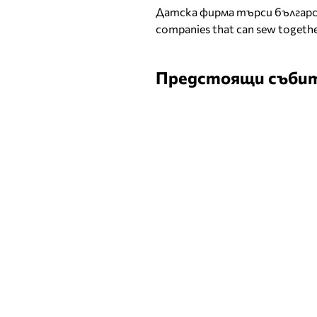
Датска фирма търси българск
companies that can sew togethe
Предстоящи съби