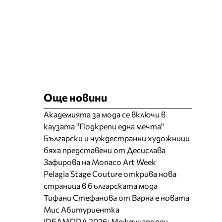
Още новини
Академията за мода се включи в
каузата "Подкрепи една мечта"
Български и чуждестранни художници
бяха представени от Десислава
Зафирова на Monaco Art Week
Pelagia Stage Couture открива нова
страница в българската мода
Тифани Стефанова от Варна е новата
Мис Абитуриентка
IDEAMODA 2026: Международен