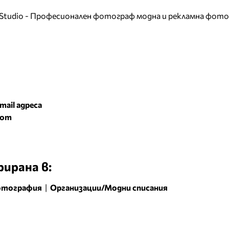
Studio - Професионален фотограф модна и рекламна фото
mail адреса
com
ирана в:
отография
|
Организации/Модни списания