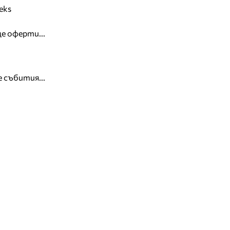
eks
е оферти...
 събития...