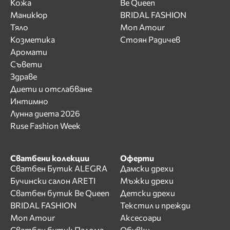
Кожа
Be Queen
Маникюр
BRIDAL FASHION
Тяло
Mon Amour
Козметика
Стоян Радичев
Аромати
Съвети
Здраве
Диети и отслабване
Интимно
Лунна диета 2026
Ruse Fashion Week
Сватбени колекции
Оферти
Сватбен Бутик ALEGRA
Дамски дрехи
Бучински салон ARETI
Мъжки дрехи
Сватбен бутик Be Queen
Детски дрехи
BRIDAL FASHION
Текстил и прежди
Mon Amour
Аксесоари
Сватбен бутик Палома
Обувки