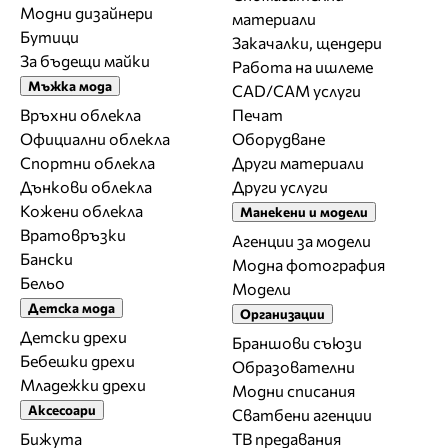
Модни дизайнери
материали
Бутици
Закачалки, щендери
За бъдещи майки
Работа на ишлеме
Мъжка мода
CAD/CAM услуги
Връхни облекла
Печат
Официални облекла
Оборудване
Спортни облекла
Други материали
Дънкови облекла
Други услуги
Кожени облекла
Манекени и модели
Вратовръзки
Агенции за модели
Бански
Модна фотография
Бельо
Модели
Детска мода
Организации
Детски дрехи
Браншови съюзи
Бебешки дрехи
Образователни
Младежки дрехи
Модни списания
Аксесоари
Сватбени агенции
Бижута
ТВ предавания