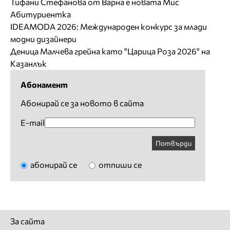
Тифани Стефанова от Варна е новата Мис
Абитуриентка
IDEAMODA 2026: Международен конкурс за млади
модни дизайнери
Деница Малчева грейна като "Царица Роза 2026" на
Казанлък
Абонамент
Абонирай се за новото в сайта
E-mail
Потвърди
абонирай се
отпиши се
За сайта