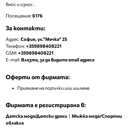
внос и износ .
Посещения:
6176
За контакти:
Адрес:
София, ул."Мечка" 25
Телефон:
+359898408221
GSM:
+359898408221
E-mail:
Влезте, за да видите email адреса
Оферти от фирмата:
Приемане на поръчки или ишлеме
Фирмата е регистрирана в:
Детска мода/Детски дрехи
|
Мъжка мода/Спортни
облекла