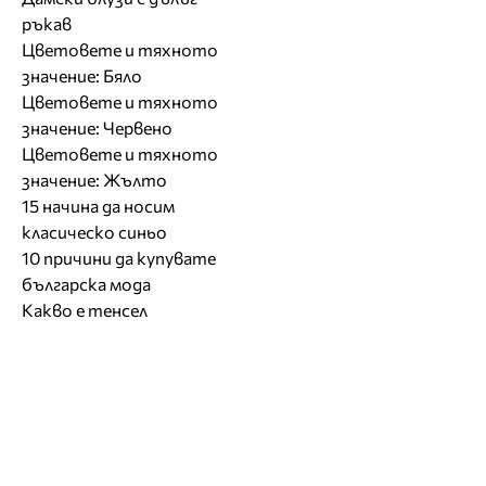
ръкав
Цветовете и тяхното
значение: Бяло
Цветовете и тяхното
значение: Червено
Цветовете и тяхното
значение: Жълто
15 начина да носим
класическо синьо
10 причини да купувате
българска мода
Какво е тенсел