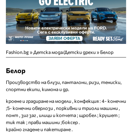
Fashion.bg
»
Детска мода/Детски дрехи
»
Белор
Белор
Производство на блузи, панталони, ризи, тениски,
спортни екипи, кимона и др.
кроене и градиране на модели , конфекция : 4- конечни
;5- конечни оверлози , поркивни и триоли машини ,
понт , зиг заг , илици и копчета ; щробел ; крушет ;
тик так ; прави машини ;боксер .
крайно гладене и пакетиране .