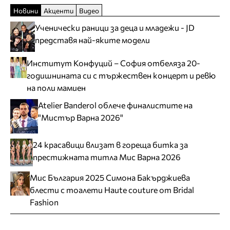
Новини
Акценти
Видео
Ученически раници за деца и младежи - JD
представя най-яките модели
Институт Конфуций – София отбеляза 20-
годишнината си с тържествен концерт и ревю
на поли мамиен
Atelier Banderol облече финалистите на
"Мистър Варна 2026"
24 красавици влизат в гореща битка за
престижната титла Мис Варна 2026
Мис България 2025 Симона Бакърджиева
блести с тоалети Haute couture от Bridal
Fashion