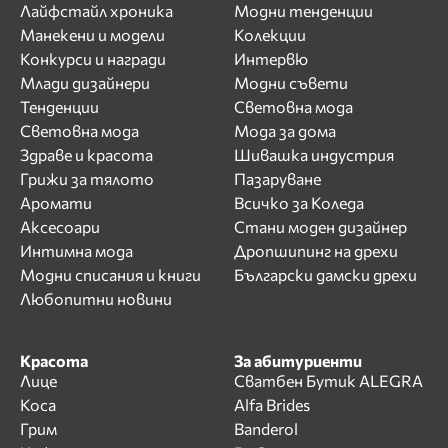
Лайфстайл хроника
Модни тенденции
Манекени и модели
Колекции
Конкурси и награди
Интервю
Млади дизайнери
Модни съвети
Тенденции
Световна мода
Световна мода
Мода за дома
Здраве и красота
Шивашка индустрия
Грижи за тялото
Пазаруване
Аромати
Всичко за Коледа
Аксесоари
Стани моден дизайнер
Интимна мода
Дропшипинг на дрехи
Модни списания и книги
Български дамски дрехи
Любопитни новини
Красота
За абитуриенти
Лице
Сватбен Бутик ALEGRA
Коса
Alfa Brides
Грим
Banderol