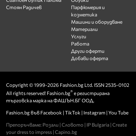
Стоян Радичев
Парфюмерия и
козметика
Машини и оборудване
Материали
Услуги
Работа
Други оферти
Добави оферта
Copyright © 1999-2026 Fashion.bg Ltd. ISSN 2535-0102
®
All rights reserved! Fashion.bg
е регистрирана
търговска марка на ФАШЪН.БГ ООД.
Fashion.bg във
Facebook
|
TikTok
|
Instagram
|
You Tube
Препоръчваме:
Розали
|
Словото
|
IP Bulgaria
|
Create
your dress to impress
|
Capino.bg