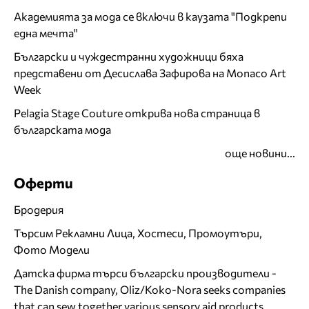
Академията за мода се включи в каузата "Подкрепи
една мечта"
Български и чуждестранни художници бяха
представени от Десислава Зафирова на Monaco Art
Week
Pelagia Stage Couture открива нова страница в
българската мода
още новини...
Оферти
Бродерия
Търсим Рекламни Лица, Хостеси, Промоутъри,
Фото Модели
Датска фирма търси български производители -
The Danish company, Oliz/Koko-Nora seeks companies
that can sew together various sensory aid products