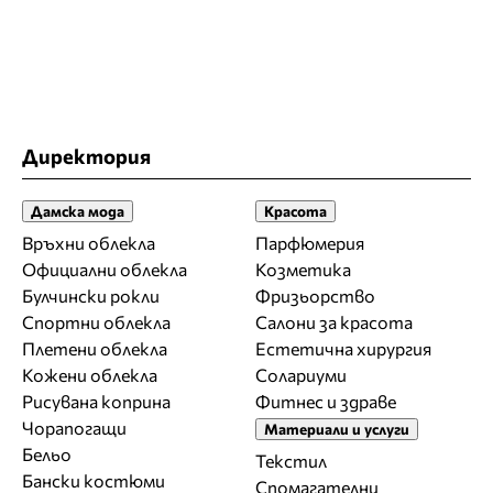
Директория
Дамска мода
Красота
Връхни облекла
Парфюмерия
Официални облекла
Козметика
Булчински рокли
Фризьорство
Спортни облекла
Салони за красота
Плетени облекла
Естетична хирургия
Кожени облекла
Солариуми
Рисувана коприна
Фитнес и здраве
Чорапогащи
Материали и услуги
Бельо
Текстил
Бански костюми
Спомагателни