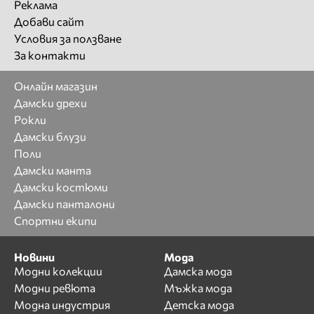
Реклама
Добави сайт
Условия за ползване
За контакти
Онлайн магазин
Дамски дрехи
Рокли
Дамски блузи
Поли
Дамски манта
Дамски костюми
Дамски панталони
Спортни екипи
Новини
Мода
Модни колекции
Дамска мода
Модни ревюта
Мъжка мода
Модна индустрия
Детска мода