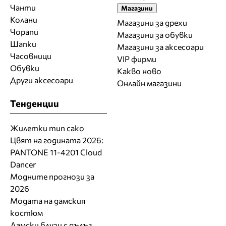
Чанти
Магазини
Колани
Магазини за дрехи
Чорапи
Магазини за обувки
Шапки
Магазини за aксесоари
Часовници
VIP фирми
Обувки
Какво ново
Други аксесоари
Онлайн магазини
Тенденции
Жилетки тип сако
Цвят на годината 2026:
PANTONE 11-4201 Cloud
Dancer
Модните прогнози за
2026
Модата на дамския
костюм
Дамски блузи с дълъг