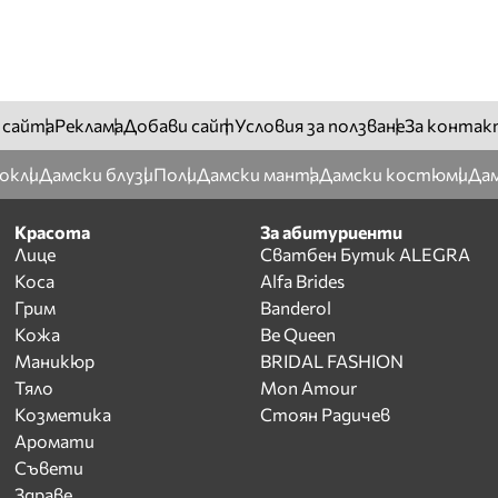
 сайта
Реклама
Добави сайт
Условия за ползване
За контак
окли
Дамски блузи
Поли
Дамски манта
Дамски костюми
Дам
Красота
За абитуриенти
Лице
Сватбен Бутик ALEGRA
Коса
Alfa Brides
Грим
Banderol
Кожа
Be Queen
Маникюр
BRIDAL FASHION
Тяло
Mon Amour
Козметика
Стоян Радичев
Аромати
Съвети
Здраве