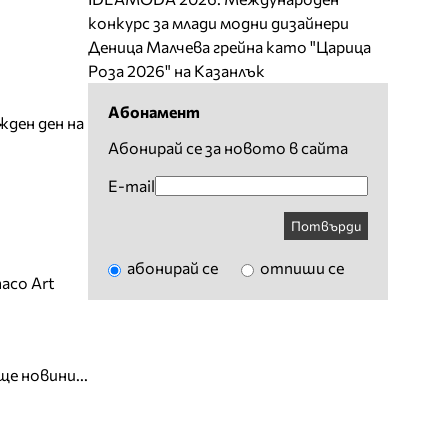
конкурс за млади модни дизайнери
Деница Малчева грейна като "Царица
Роза 2026" на Казанлък
Абонамент
жден ден на
Абонирай се за новото в сайта
E-mail
Потвърди
абонирай се
отпиши се
aco Art
ще новини...