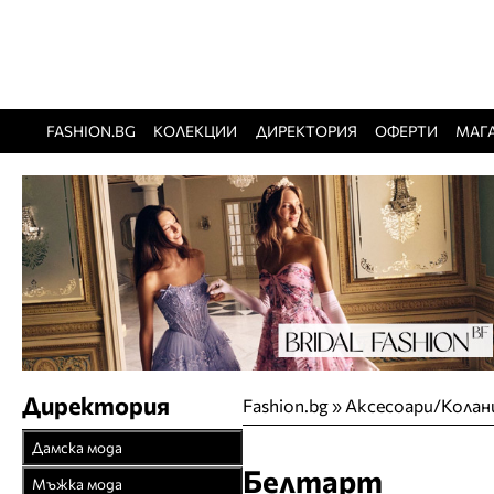
FASHION.BG
КОЛЕКЦИИ
ДИРЕКТОРИЯ
ОФЕРТИ
МАГ
Директория
Fashion.bg
»
Аксесоари/Колан
Дамска мода
Белтарт
Връхни облекла
Мъжка мода