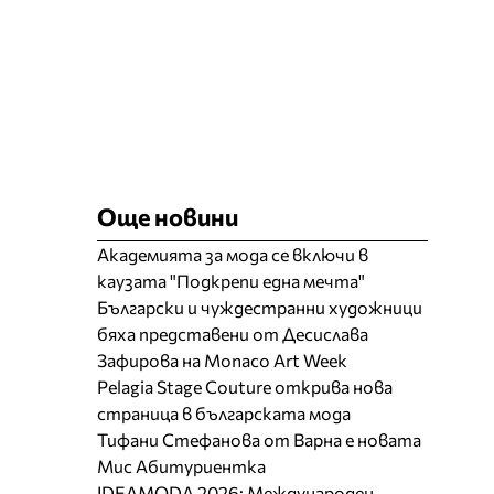
Още новини
Академията за мода се включи в
каузата "Подкрепи една мечта"
Български и чуждестранни художници
бяха представени от Десислава
Зафирова на Monaco Art Week
Pelagia Stage Couture открива нова
страница в българската мода
Тифани Стефанова от Варна е новата
Мис Абитуриентка
IDEAMODA 2026: Международен