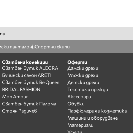
ти
ски панталони
Спортни екипи
Сватбени колекции
Оферти
Сватбен Бутик ALEGRA
Дамски дрехи
Бучински салон ARETI
Мъжки дрехи
Сватбен бутик Be Queen
Детски дрехи
BRIDAL FASHION
Текстил и прежди
Mon Amour
Аксесоари
Сватбен бутик Палома
Обувки
Стоян Радичев
Парфюмерия и козметика
Машини и оборудване
Материали
Услуги