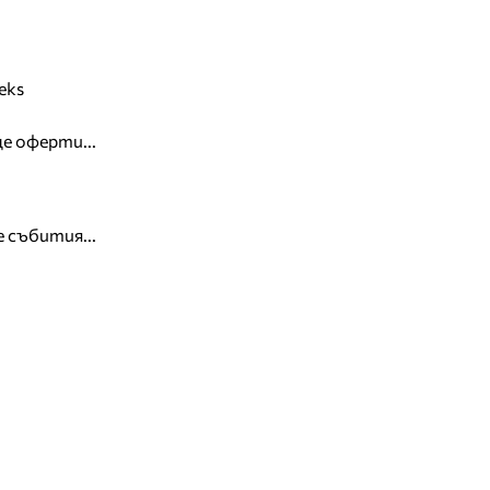
eks
е оферти...
 събития...