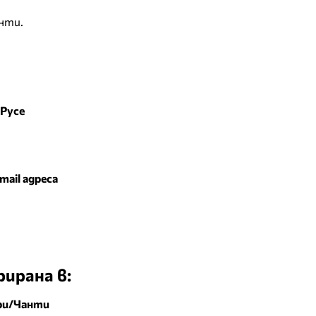
нти.
 Русе
mail адреса
ирана в:
ри/Чанти