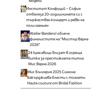
модели
Институт Конфуций – София
отбеляза 20-годишнината си с
тържествен концерт и ревю на
поли мамиен
Atelier Banderol облече
финалистите на "Мистър Варна
2026"
24 красавици влизат в гореща
битка за престижната титла
Мис Варна 2026
Мис България 2025 Симона
Бакърджиева блести с тоалети
Haute couture от Bridal Fashion