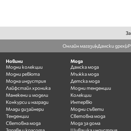
За
Онлайн магазин
Дамски дрехи
Р
Новини
Мода
Модни колекции
Дамска мода
Модни ревюта
Мъжка мода
Модна индустрия
Детска мода
Лайфстайл хроника
Модни тенденции
Манекени и модели
Колекции
Конкурси и награди
Интервю
Млади дизайнери
Модни съвети
Тенденции
Световна мода
Световна мода
Мода за дома
Здраве и красота
Шивашка индустрия