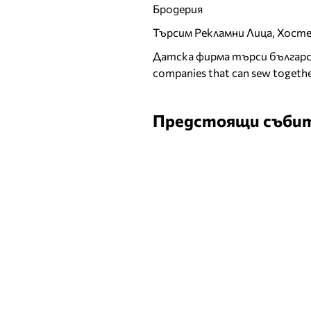
Бродерия
Търсим Рекламни Лица, Хост
Датска фирма търси българск
companies that can sew togethe
Предстоящи съби