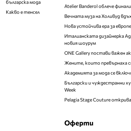
българска мода
Atelier Banderol облече фина
Какво е тенсел
Вечната муза на Холивуд вдъ
Нова устойчива ера за евро
Италианската дизайнерка Ада 
новия шоурум
ONE Gallery постави важен 
Жените, които превърнаха с
Академията за мода се включ
Български и чуждестранни ху
Week
Pelagia Stage Couture открив
Оферти