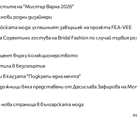
листите на "Мистър Варна 2026"
хнови родни дизайнери
пейската мода: успешният завършек на проекта FEA-VEE
Сорентино гостува на Bridal Fashion по случай първия ро
акцент върху колекционерството
тила в безсмъртие
и в каузата "Подкрепи една мечта"
дожници бяха представени от Десислава Зафирова на Mon
а нова страница в българската мода
о