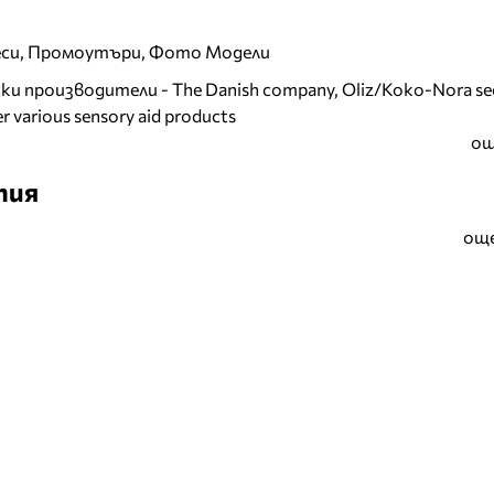
еси, Промоутъри, Фото Модели
и производители - The Danish company, Oliz/Koko-Nora se
r various sensory aid products
ощ
тия
още