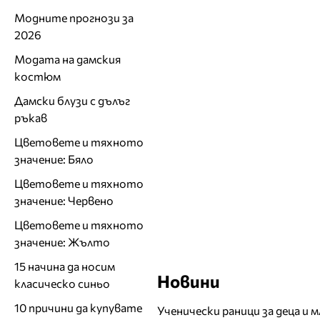
Модните прогнози за
2026
Модата на дамския
костюм
Дамски блузи с дълъг
ръкав
Цветовете и тяхното
значение: Бяло
Цветовете и тяхното
значение: Червено
Цветовете и тяхното
значение: Жълто
15 начина да носим
Новини
класическо синьо
10 причини да купувате
Ученически раници за деца и 