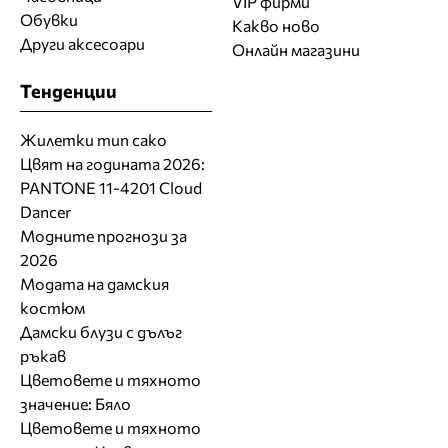
VIP фирми
Обувки
Какво ново
Други аксесоари
Онлайн магазини
Тенденции
Жилетки тип сако
Цвят на годината 2026:
PANTONE 11-4201 Cloud
Dancer
Модните прогнози за
2026
Модата на дамския
костюм
Дамски блузи с дълъг
ръкав
Цветовете и тяхното
значение: Бяло
Цветовете и тяхното