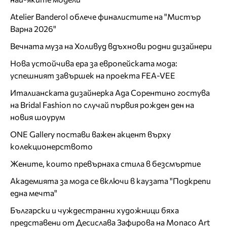
Atelier Banderol облече финалистите на "Мистър
Варна 2026"
Вечната муза на Холивуд вдъхнови родни дизайнери
Нова устойчива ера за европейската мода:
успешният завършек на проекта FEA-VEE
Италианската дизайнерка Ада Сорентино гостува
на Bridal Fashion по случай първия рожден ден на
новия шоурум
ONE Gallery постави важен акцент върху
колекционерството
Жените, които превърнаха стила в безсмъртие
Академията за мода се включи в каузата "Подкрепи
една мечта"
Български и чуждестранни художници бяха
представени от Десислава Зафирова на Monaco Art