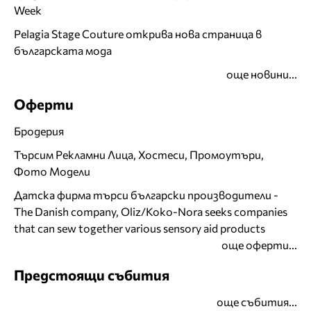
Week
Pelagia Stage Couture открива нова страница в
българската мода
още новини...
Оферти
Бродерия
Търсим Рекламни Лица, Хостеси, Промоутъри,
Фото Модели
Датска фирма търси български производители -
The Danish company, Oliz/Koko-Nora seeks companies
that can sew together various sensory aid products
още оферти...
Предстоящи събития
още събития...