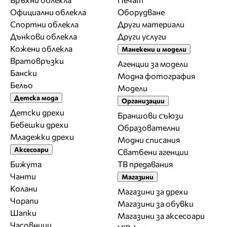
Официални облекла
Оборудване
Спортни облекла
Други материали
Дънкови облекла
Други услуги
Кожени облекла
Манекени и модели
Вратовръзки
Агенции за модели
Бански
Модна фотография
Бельо
Модели
Детска мода
Организации
Детски дрехи
Браншови съюзи
Бебешки дрехи
Образователни
Младежки дрехи
Модни списания
Аксесоари
Сватбени агенции
Бижута
ТВ предавания
Чанти
Магазини
Колани
Магазини за дрехи
Чорапи
Магазини за обувки
Шапки
Магазини за aксесоари
Часовници