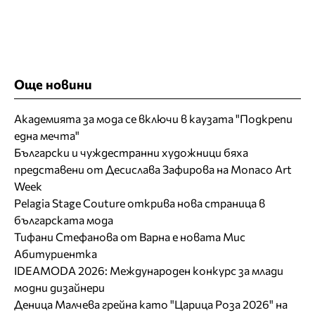
Още новини
Академията за мода се включи в каузата "Подкрепи
една мечта"
Български и чуждестранни художници бяха
представени от Десислава Зафирова на Monaco Art
Week
Pelagia Stage Couture открива нова страница в
българската мода
Тифани Стефанова от Варна е новата Мис
Абитуриентка
IDEAMODA 2026: Международен конкурс за млади
модни дизайнери
Деница Малчева грейна като "Царица Роза 2026" на