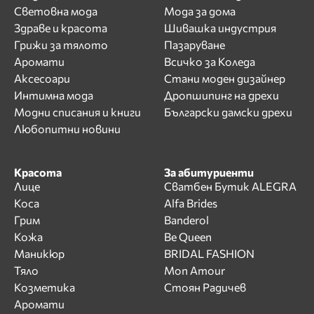
Световна мода
Мода за дома
Здраве и красота
Шивашка индустрия
Грижи за тялото
Пазаруване
Аромати
Всичко за Коледа
Аксесоари
Стани моден дизайнер
Интимна мода
Дропшипинг на дрехи
Модни списания и книги
Български дамски дрехи
Любопитни новини
Красота
За абитуриенти
Лице
Сватбен Бутик ALEGRA
Коса
Alfa Brides
Грим
Banderol
Кожа
Be Queen
Маникюр
BRIDAL FASHION
Тяло
Mon Amour
Козметика
Стоян Радичев
Аромати