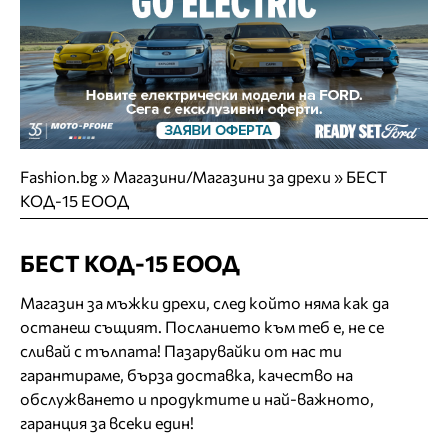
Fashion.bg
»
Магазини/Магазини за дрехи
»
БЕСТ
КОД-15 ЕООД
БЕСТ КОД-15 ЕООД
Магазин за мъжки дрехи, след който няма как да
останеш същият. Посланието към теб е, не се
сливай с тълпата! Пазарувайки от нас ти
гарантираме, бърза доставка, качество на
обслужването и продуктите и най-важното,
гаранция за всеки един!