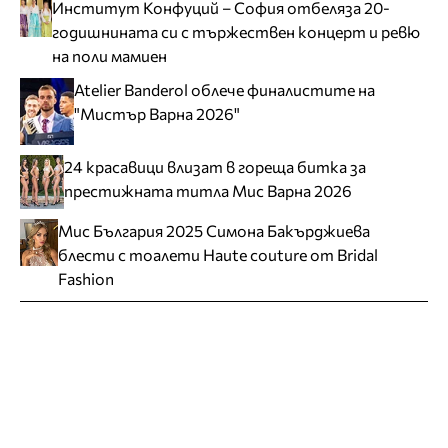
Институт Конфуций – София отбеляза 20-
годишнината си с тържествен концерт и ревю
на поли мамиен
Atelier Banderol облече финалистите на
"Мистър Варна 2026"
24 красавици влизат в гореща битка за
престижната титла Мис Варна 2026
Мис България 2025 Симона Бакърджиева
блести с тоалети Haute couture от Bridal
Fashion