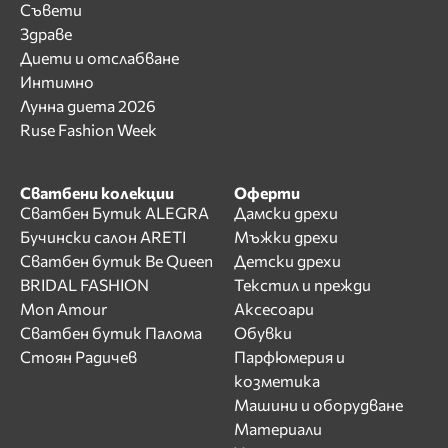
Съвети
Здраве
Диети и отслабване
Интимно
Лунна диета 2026
Ruse Fashion Week
Сватбени колекции
Оферти
Сватбен Бутик ALEGRA
Дамски дрехи
Бучински салон ARETI
Мъжки дрехи
Сватбен бутик Be Queen
Детски дрехи
BRIDAL FASHION
Текстил и прежди
Mon Amour
Аксесоари
Сватбен бутик Палома
Обувки
Стоян Радичев
Парфюмерия и
козметика
Машини и оборудване
Материали