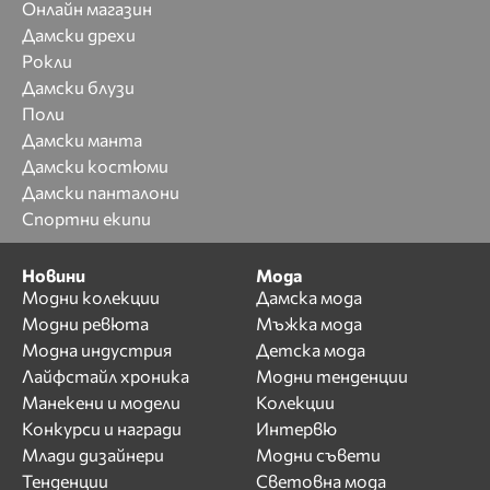
Онлайн магазин
Дамски дрехи
Рокли
Дамски блузи
Поли
Дамски манта
Дамски костюми
Дамски панталони
Спортни екипи
Новини
Мода
Модни колекции
Дамска мода
Модни ревюта
Мъжка мода
Модна индустрия
Детска мода
Лайфстайл хроника
Модни тенденции
Манекени и модели
Колекции
Конкурси и награди
Интервю
Млади дизайнери
Модни съвети
Тенденции
Световна мода