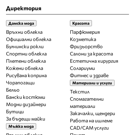
Директория
Дамска мода
Красота
Връхни облекла
Парфюмерия
Официални облекла
Козметика
Булчински рокли
Фризьорство
Спортни облекла
Салони за красота
Плетени облекла
Естетична хирургия
Кожени облекла
Солариуми
Рисувана коприна
Фитнес и здраве
Чорапогащи
Материали и услуги
Бельо
Текстил
Бански костюми
Спомагателни
Модни дизайнери
материали
Бутици
Закачалки, щендери
За бъдещи майки
Работа на ишлеме
Мъжка мода
CAD/CAM услуги
Връхни облекла
Печат