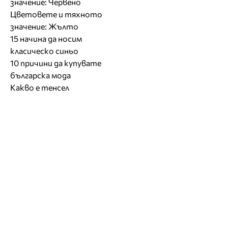
значение: Червено
Цветовете и тяхното
значение: Жълто
15 начина да носим
класическо синьо
10 причини да купувате
българска мода
Какво е тенсел