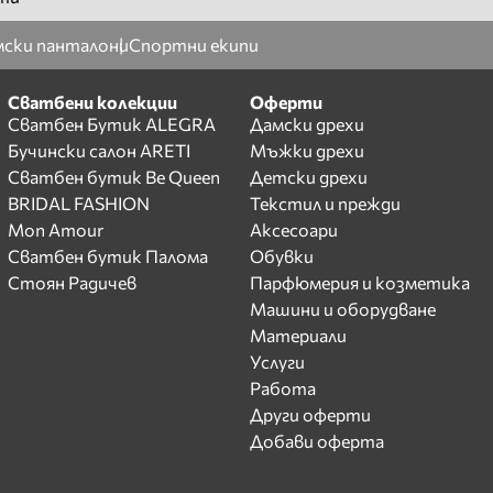
ски панталони
Спортни екипи
Сватбени колекции
Оферти
Сватбен Бутик ALEGRA
Дамски дрехи
Бучински салон ARETI
Мъжки дрехи
Сватбен бутик Be Queen
Детски дрехи
BRIDAL FASHION
Текстил и прежди
Mon Amour
Аксесоари
Сватбен бутик Палома
Обувки
Стоян Радичев
Парфюмерия и козметика
Машини и оборудване
Материали
Услуги
Работа
Други оферти
Добави оферта