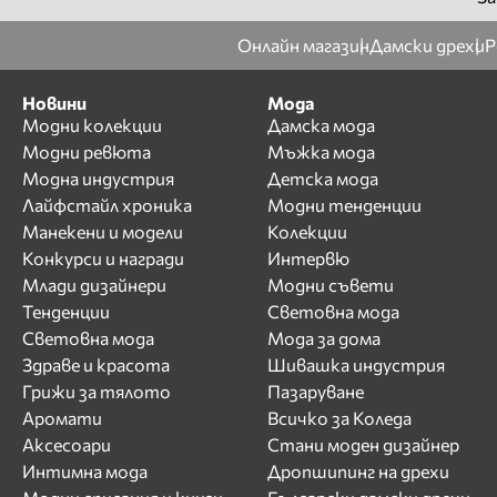
Онлайн магазин
Дамски дрехи
Р
Новини
Мода
Модни колекции
Дамска мода
Модни ревюта
Мъжка мода
Модна индустрия
Детска мода
Лайфстайл хроника
Модни тенденции
Манекени и модели
Колекции
Конкурси и награди
Интервю
Млади дизайнери
Модни съвети
Тенденции
Световна мода
Световна мода
Мода за дома
Здраве и красота
Шивашка индустрия
Грижи за тялото
Пазаруване
Аромати
Всичко за Коледа
Аксесоари
Стани моден дизайнер
Интимна мода
Дропшипинг на дрехи