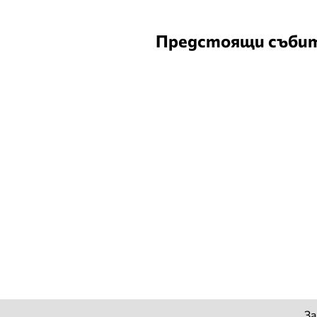
Предстоящи съби
За