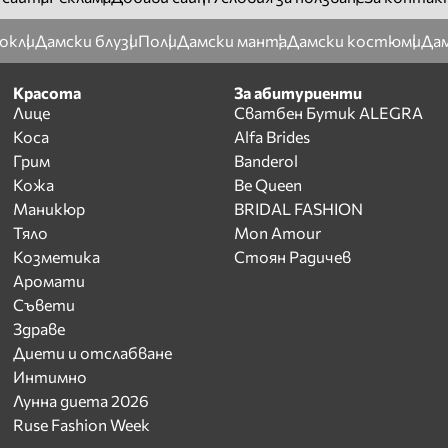
окли
Дамски блузи
Поли
Дамски манта
Дамски костюми
Дам
Красота
За абитуриенти
Лице
Сватбен Бутик ALEGRA
Коса
Alfa Brides
Грим
Banderol
Кожа
Be Queen
Маникюр
BRIDAL FASHION
Тяло
Mon Amour
Козметика
Стоян Радичев
Аромати
Съвети
Здраве
Диети и отслабване
Интимно
Лунна диета 2026
Ruse Fashion Week