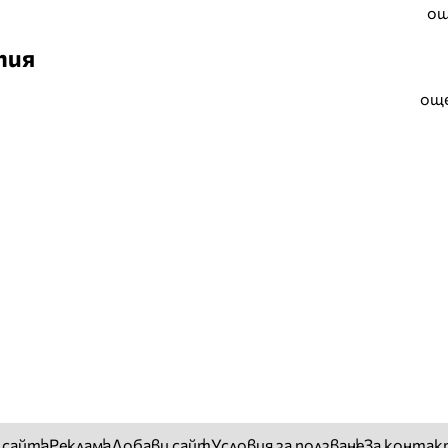
ощ
тия
още
 сайта
Реклама
Добави сайт
Условия за ползване
За контак