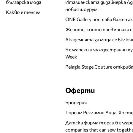
Италианската дизайнерка Ада 
българска мода
новия шоурум
Какво е тенсел
ONE Gallery постави важен 
Жените, които превърнаха с
Академията за мода се включ
Български и чуждестранни ху
Week
Pelagia Stage Couture открив
Оферти
Бродерия
Търсим Рекламни Лица, Хост
Датска фирма търси българск
companies that can sew togethe