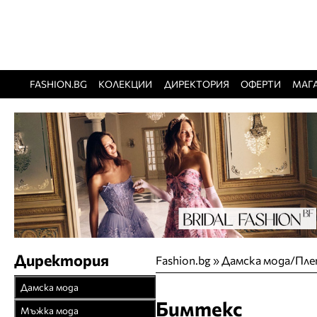
FASHION.BG
КОЛЕКЦИИ
ДИРЕКТОРИЯ
ОФЕРТИ
МАГ
Директория
Fashion.bg
»
Дамска мода/Пле
Дамска мода
Бимтекс
Връхни облекла
Мъжка мода