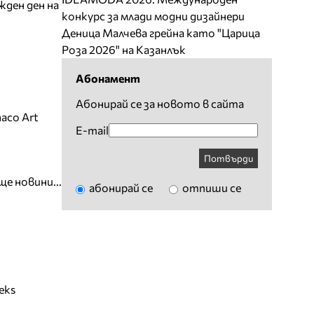
жден ден на
конкурс за млади модни дизайнери
Деница Малчева грейна като "Царица
Роза 2026" на Казанлък
Абонамент
Абонирай се за новото в сайта
aco Art
E-mail
Потвърди
ще новини...
абонирай се
отпиши се
eks