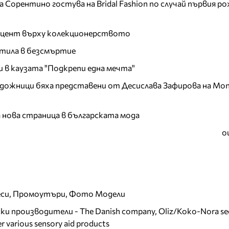
Сорентино гостува на Bridal Fashion по случай първия ро
акцент върху колекционерството
тила в безсмъртие
и в каузата "Подкрепи една мечта"
дожници бяха представени от Десислава Зафирова на Mon
а нова страница в българската мода
о
еси, Промоутъри, Фото Модели
и производители - The Danish company, Oliz/Koko-Nora se
r various sensory aid products