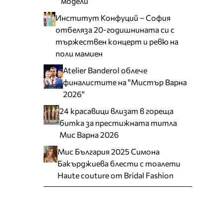
модели
Институт Конфуций – София
отбеляза 20-годишнината си с
тържествен концерт и ревю на
поли мамиен
Atelier Banderol облече
финалистите на "Мистър Варна
2026"
24 красавици влизат в гореща
битка за престижната титла
Мис Варна 2026
Мис България 2025 Симона
Бакърджиева блести с тоалети
Haute couture от Bridal Fashion