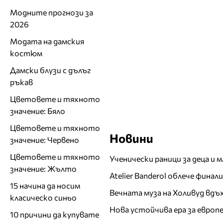
Модните прогнози за
2026
Модата на дамския
костюм
Дамски блузи с дълъг
ръкав
Цветовете и тяхното
значение: Бяло
Цветовете и тяхното
Новини
значение: Червено
Цветовете и тяхното
Ученически раници за деца и 
значение: Жълто
Atelier Banderol облече фина
15 начина да носим
Вечната муза на Холивуд вдъ
класическо синьо
Нова устойчива ера за евро
10 причини да купувате