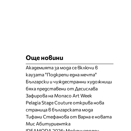
Още новини
Академията за мода се включи в
каузата "Подкрепи една мечта"
Български и чуждестранни художници
бяха представени от Десислава
Зафирова на Monaco Art Week
Pelagia Stage Couture открива нова
страница в българската мода
Тифани Стефанова от Варна е новата
Мис Абитуриентка
IDEAMODA 2026: Международен