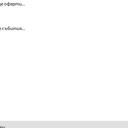
е оферти...
 събития...
ти