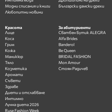
Модни списания и книги
Български дамски дрехи
Любопитни новини
Красота
За абитуриенти
Лице
Сватбен Бутик ALEGRA
Коса
Alfa Brides
Грим
Banderol
Кожа
Be Queen
Маникюр
BRIDAL FASHION
Тяло
Mon Amour
Козметика
Стоян Радичев
Аромати
Съвети
Здраве
Диети и отслабване
Интимно
Лунна диета 2026
Ruse Fashion Week