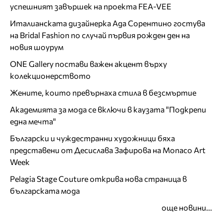
успешният завършек на проекта FEA-VEE
Италианската дизайнерка Ада Сорентино гостува
на Bridal Fashion по случай първия рожден ден на
новия шоурум
ONE Gallery постави важен акцент върху
колекционерството
Жените, които превърнаха стила в безсмъртие
Академията за мода се включи в каузата "Подкрепи
една мечта"
Български и чуждестранни художници бяха
представени от Десислава Зафирова на Monaco Art
Week
Pelagia Stage Couture открива нова страница в
българската мода
още новини...