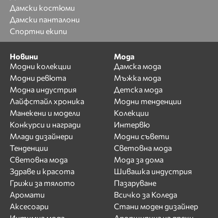
Дамски костюми
Дамски панталони
Спортни екипи
Новини
Мода
Модни колекции
Дамска мода
Модни ревюта
Мъжка мода
Модна индустрия
Детска мода
Лайфстайл хроника
Модни тенденции
Манекени и модели
Колекции
Конкурси и награди
Интервю
Млади дизайнери
Модни съвети
Тенденции
Световна мода
Световна мода
Мода за дома
Здраве и красота
Шивашка индустрия
Грижи за тялото
Пазаруване
Аромати
Всичко за Коледа
Аксесоари
Стани моден дизайнер
Интимна мода
Дропшипинг на дрехи