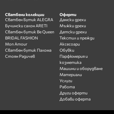
Сватбени колекции
Оферти
Сватбен Бутик ALEGRA
Дамски дрехи
Бучински салон ARETI
Мъжки дрехи
Сватбен бутик Be Queen
Детски дрехи
BRIDAL FASHION
Текстил и прежди
Mon Amour
Аксесоари
Сватбен бутик Палома
Обувки
Стоян Радичев
Парфюмерия и
козметика
Машини и оборудване
Материали
Услуги
Работа
Други оферти
Добави оферта