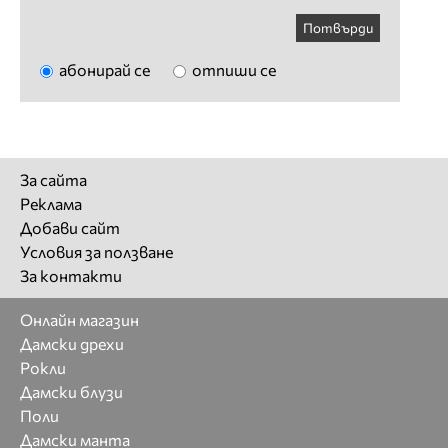
Потвърди
абонирай се
отпиши се
За сайта
Реклама
Добави сайт
Условия за ползване
За контакти
Онлайн магазин
Дамски дрехи
Рокли
Дамски блузи
Поли
Дамски манта