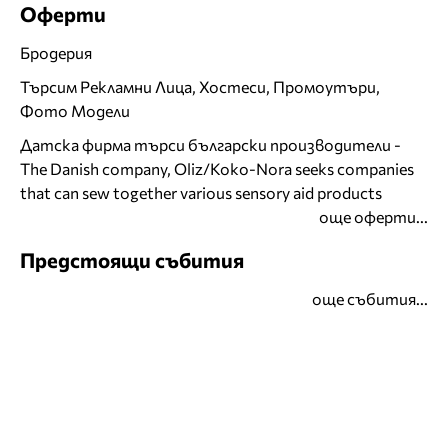
Оферти
Бродерия
Търсим Рекламни Лица, Хостеси, Промоутъри,
Фото Модели
Датска фирма търси български производители -
The Danish company, Oliz/Koko-Nora seeks companies
that can sew together various sensory aid products
още оферти...
Предстоящи събития
още събития...