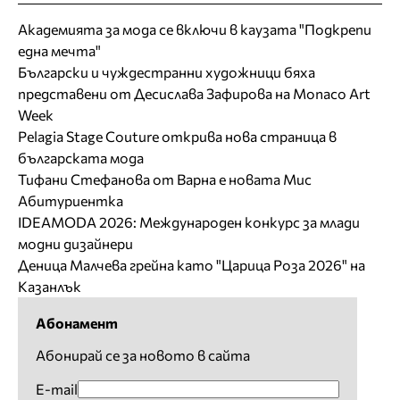
Академията за мода се включи в каузата "Подкрепи
една мечта"
Български и чуждестранни художници бяха
представени от Десислава Зафирова на Monaco Art
Week
Pelagia Stage Couture открива нова страница в
българската мода
Тифани Стефанова от Варна е новата Мис
Абитуриентка
IDEAMODA 2026: Международен конкурс за млади
модни дизайнери
Деница Малчева грейна като "Царица Роза 2026" на
Казанлък
Абонамент
Абонирай се за новото в сайта
E-mail