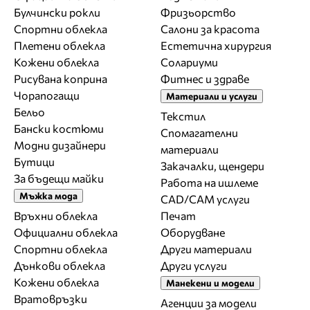
Булчински рокли
Фризьорство
Спортни облекла
Салони за красота
Плетени облекла
Естетична хирургия
Кожени облекла
Солариуми
Рисувана коприна
Фитнес и здраве
Чорапогащи
Материали и услуги
Бельо
Текстил
Бански костюми
Спомагателни
Модни дизайнери
материали
Бутици
Закачалки, щендери
За бъдещи майки
Работа на ишлеме
Мъжка мода
CAD/CAM услуги
Връхни облекла
Печат
Официални облекла
Оборудване
Спортни облекла
Други материали
Дънкови облекла
Други услуги
Кожени облекла
Манекени и модели
Вратовръзки
Агенции за модели