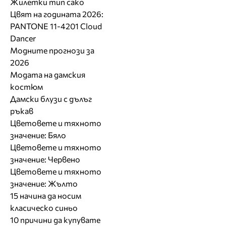
Жилетки тип сако
Цвят на годината 2026:
PANTONE 11-4201 Cloud
Dancer
Модните прогнози за
2026
Модата на дамския
костюм
Дамски блузи с дълъг
ръкав
Цветовете и тяхното
значение: Бяло
Цветовете и тяхното
значение: Червено
Цветовете и тяхното
значение: Жълто
15 начина да носим
класическо синьо
10 причини да купувате