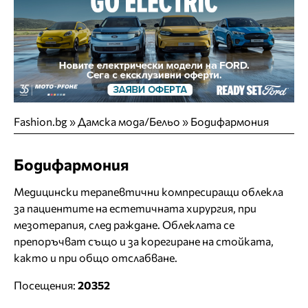
Fashion.bg
»
Дамска мода/Бельо
»
Бодифармония
Бодифармония
Медицински терапевтични компресиращи облекла
за пациентите на естетичната хирургия, при
мезотерапия, след раждане. Облеклата се
препоръчват също и за корегиране на стойката,
както и при общо отслабване.
Посещения:
20352