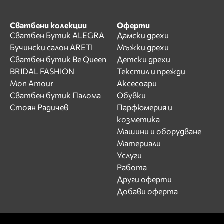
Сватбени колекции
Оферти
Сватбен Бутик ALEGRA
Дамски дрехи
Бучински салон ARETI
Мъжки дрехи
Сватбен бутик Be Queen
Детски дрехи
BRIDAL FASHION
Текстил и прежди
Mon Amour
Аксесоари
Сватбен бутик Палома
Обувки
Стоян Радичев
Парфюмерия и
козметика
Машини и оборудване
Материали
Услуги
Работа
Други оферти
Добави оферта