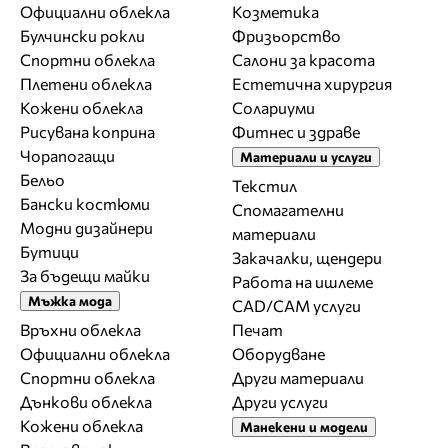
Официални облекла
Козметика
Булчински рокли
Фризьорство
Спортни облекла
Салони за красота
Плетени облекла
Естетична хирургия
Кожени облекла
Солариуми
Рисувана коприна
Фитнес и здраве
Чорапогащи
Материали и услуги
Бельо
Текстил
Бански костюми
Спомагателни
Модни дизайнери
материали
Бутици
Закачалки, щендери
За бъдещи майки
Работа на ишлеме
Мъжка мода
CAD/CAM услуги
Връхни облекла
Печат
Официални облекла
Оборудване
Спортни облекла
Други материали
Дънкови облекла
Други услуги
Кожени облекла
Манекени и модели