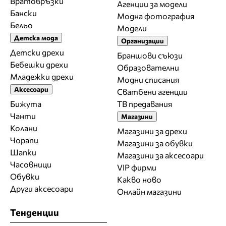
Вратовръзки
Агенции за модели
Бански
Модна фотография
Бельо
Модели
Детска мода
Организации
Детски дрехи
Браншови съюзи
Бебешки дрехи
Образователни
Младежки дрехи
Модни списания
Аксесоари
Сватбени агенции
Бижута
ТВ предавания
Чанти
Магазини
Колани
Магазини за дрехи
Чорапи
Магазини за обувки
Шапки
Магазини за aксесоари
Часовници
VIP фирми
Обувки
Какво ново
Други аксесоари
Онлайн магазини
Тенденции