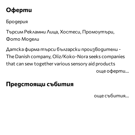
Оферти
Бродерия
Търсим Рекламни Лица, Хостеси, Промоутъри,
Фото Модели
Датска фирма търси български производители -
The Danish company, Oliz/Koko-Nora seeks companies
that can sew together various sensory aid products
още оферти...
Предстоящи събития
още събития...