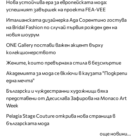
Нова устойчива ера за европейската мода:
успешният завършек на проекта FEA-VEE
Италианската дизайнерка Ада Сорентино гостува
на Bridal Fashion по случай първия рожден ден на
новия шоурум
ONE Gallery постави важен акцент върху
колекционерството
Жените, които превърнаха стила в безсмъртие
Академията за мода се включи в каузата "Подкрепи
една мечта"
Български и чуждестранни художници бяха
представени от Десислава Зафирова на Monaco Art
Week
Pelagia Stage Couture открива нова страница в
българската мода
още новини...