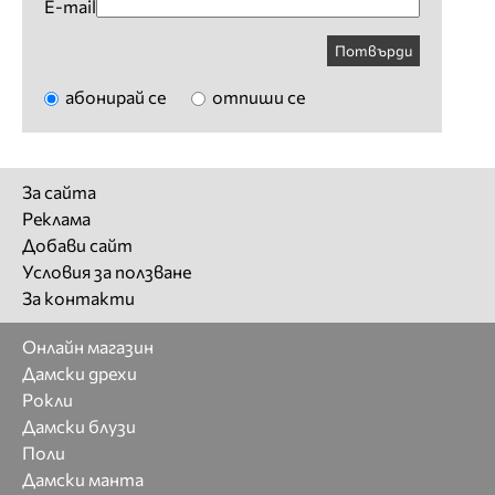
E-mail
Потвърди
абонирай се
отпиши се
За сайта
Реклама
Добави сайт
Условия за ползване
За контакти
Онлайн магазин
Дамски дрехи
Рокли
Дамски блузи
Поли
Дамски манта