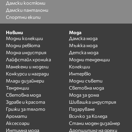
Дамски костюми
Дамски панталони
Спортни екипи
Новини
Мода
Модни колекции
Дамска мода
Модни ревюта
Мъжка мода
Модна индустрия
Детска мода
Лайфстайл хроника
Модни тенденции
Манекени и модели
Колекции
Конкурси и награди
Интервю
Млади дизайнери
Модни съвети
Тенденции
Световна мода
Световна мода
Мода за дома
Здраве и красота
Шивашка индустрия
Грижи за тялото
Пазаруване
Аромати
Всичко за Коледа
Аксесоари
Стани моден дизайнер
Интимна мода
Дропшипинг на дрехи