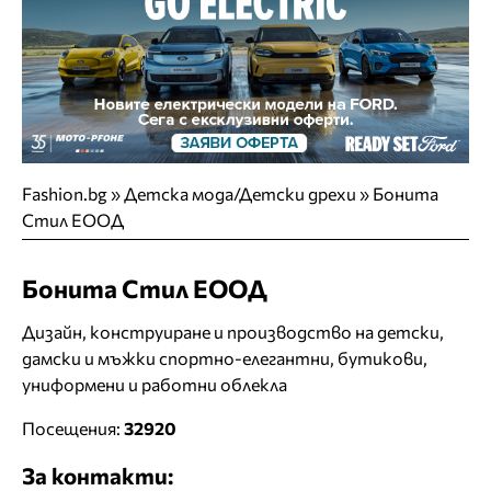
Fashion.bg
»
Детска мода/Детски дрехи
»
Бонита
Стил ЕООД
Бонита Стил ЕООД
Дизайн, конструиране и производство на детски,
дамски и мъжки спортно-елегантни, бутикови,
униформени и работни облекла
Посещения:
32920
За контакти: