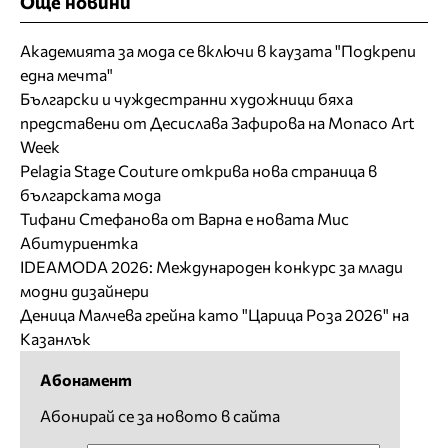
Още новини
Академията за мода се включи в каузата "Подкрепи
една мечта"
Български и чуждестранни художници бяха
представени от Десислава Зафирова на Monaco Art
Week
Pelagia Stage Couture открива нова страница в
българската мода
Тифани Стефанова от Варна е новата Мис
Абитуриентка
IDEAMODA 2026: Международен конкурс за млади
модни дизайнери
Деница Малчева грейна като "Царица Роза 2026" на
Казанлък
Абонамент
Абонирай се за новото в сайта