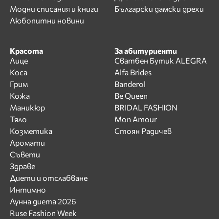
Модни списания и книги
Български дамски дрехи
Любопитни новини
Красота
За абитуриенти
Лице
Сватбен Бутик ALEGRA
Коса
Alfa Brides
Грим
Banderol
Кожа
Be Queen
Маникюр
BRIDAL FASHION
Тяло
Mon Amour
Козметика
Стоян Радичев
Аромати
Съвети
Здраве
Диети и отслабване
Интимно
Лунна диета 2026
Ruse Fashion Week