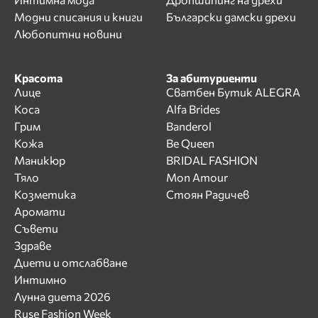
Модни списания и книги
Български дамски дрехи
Любопитни новини
Красота
За абитуриенти
Лице
Сватбен Бутик ALEGRA
Коса
Alfa Brides
Грим
Banderol
Кожа
Be Queen
Маникюр
BRIDAL FASHION
Тяло
Mon Amour
Козметика
Стоян Радичев
Аромати
Съвети
Здраве
Диети и отслабване
Интимно
Лунна диета 2026
Ruse Fashion Week