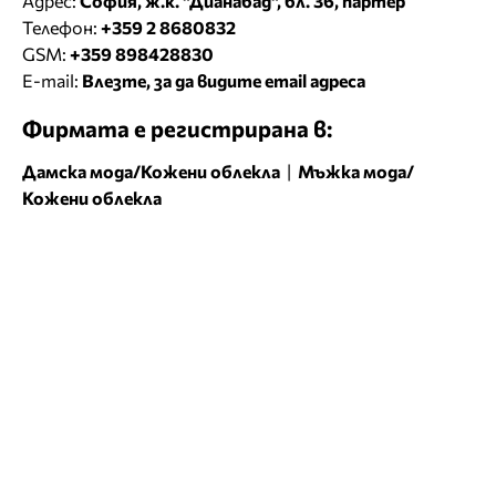
Адрес:
София, ж.к. "Дианабад", бл. 36, партер
Телефон:
+359 2 8680832
GSM:
+359 898428830
E-mail:
Влезте, за да видите email адреса
Фирмата е регистрирана в:
Дамска мода/Кожени облекла
|
Мъжка мода/
Кожени облекла