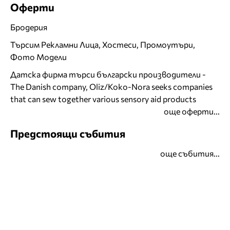
Оферти
Бродерия
Търсим Рекламни Лица, Хостеси, Промоутъри,
Фото Модели
Датска фирма търси български производители -
The Danish company, Oliz/Koko-Nora seeks companies
that can sew together various sensory aid products
още оферти...
Предстоящи събития
още събития...