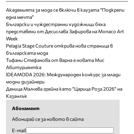
Академията за мода се включи в каузата "Подкрепи
една мечта"
Български и чуждестранни художници бяха
представени от Десислава Зафирова на Monaco Art
Week
Pelagia Stage Couture открива нова страница в
българската мода
Тифани Стефанова от Варна е новата Мис
Абитуриентка
IDEAMODA 2026: Международен конкурс за млади
модни дизайнери
Деница Малчева грейна като "Царица Роза 2026" на
Казанлък
Абонамент
Абонирай се за новото в сайта
E-mail