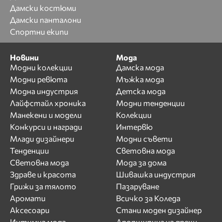
Дамски костюми
Дамски панталони
Спортни екипи
Новини
Мода
Модни колекции
Дамска мода
Модни ревюта
Мъжка мода
Модна индустрия
Детска мода
Лайфстайл хроника
Модни тенденции
Манекени и модели
Колекции
Конкурси и награди
Интервю
Млади дизайнери
Модни съвети
Тенденции
Световна мода
Световна мода
Мода за дома
Здраве и красота
Шивашка индустрия
Грижи за тялото
Пазаруване
Аромати
Всичко за Коледа
Аксесоари
Стани моден дизайнер
Интимна мода
Дропшипинг на дрехи