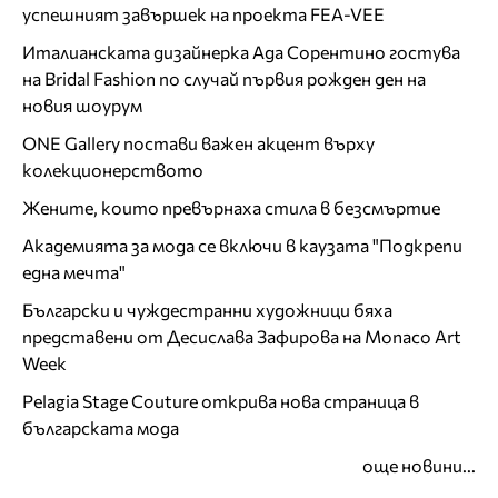
успешният завършек на проекта FEA-VEE
Италианската дизайнерка Ада Сорентино гостува
на Bridal Fashion по случай първия рожден ден на
новия шоурум
ONE Gallery постави важен акцент върху
колекционерството
Жените, които превърнаха стила в безсмъртие
Академията за мода се включи в каузата "Подкрепи
една мечта"
Български и чуждестранни художници бяха
представени от Десислава Зафирова на Monaco Art
Week
Pelagia Stage Couture открива нова страница в
българската мода
още новини...