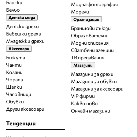
Бански
Модна фотография
Бельо
Модели
Детска мода
Организации
Детски дрехи
Браншови съюзи
Бебешки дрехи
Образователни
Младежки дрехи
Модни списания
Аксесоари
Сватбени агенции
Бижута
ТВ предавания
Чанти
Магазини
Колани
Магазини за дрехи
Чорапи
Магазини за обувки
Шапки
Магазини за aксесоари
Часовници
VIP фирми
Обувки
Какво ново
Други аксесоари
Онлайн магазини
Тенденции