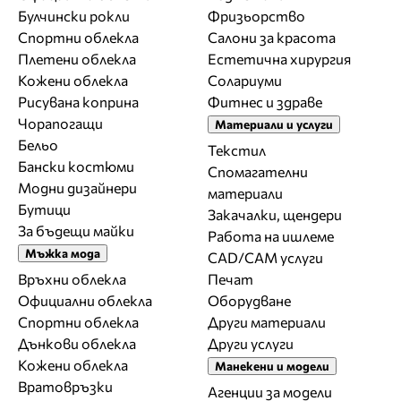
Булчински рокли
Фризьорство
Спортни облекла
Салони за красота
Плетени облекла
Естетична хирургия
Кожени облекла
Солариуми
Рисувана коприна
Фитнес и здраве
Чорапогащи
Материали и услуги
Бельо
Текстил
Бански костюми
Спомагателни
Модни дизайнери
материали
Бутици
Закачалки, щендери
За бъдещи майки
Работа на ишлеме
Мъжка мода
CAD/CAM услуги
Връхни облекла
Печат
Официални облекла
Оборудване
Спортни облекла
Други материали
Дънкови облекла
Други услуги
Кожени облекла
Манекени и модели
Вратовръзки
Агенции за модели