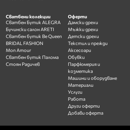
Сватбени колекции
Оферти
Сватбен Бутик ALEGRA
Дамски дрехи
Бучински салон ARETI
Мъжки дрехи
Сватбен бутик Be Queen
Детски дрехи
BRIDAL FASHION
Текстил и прежди
Mon Amour
Аксесоари
Сватбен бутик Палома
Обувки
Стоян Радичев
Парфюмерия и
козметика
Машини и оборудване
Материали
Услуги
Работа
Други оферти
Добави оферта