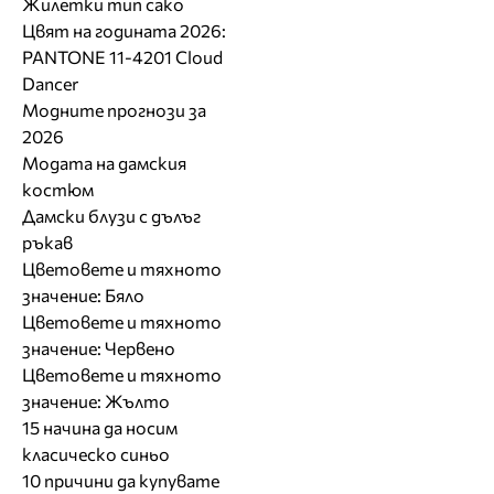
Жилетки тип сако
Цвят на годината 2026:
PANTONE 11-4201 Cloud
Dancer
Модните прогнози за
2026
Модата на дамския
костюм
Дамски блузи с дълъг
ръкав
Цветовете и тяхното
значение: Бяло
Цветовете и тяхното
значение: Червено
Цветовете и тяхното
значение: Жълто
15 начина да носим
класическо синьо
10 причини да купувате