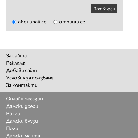
Потвърди
абонирай се
отпиши се
За сайта
Реклама
Добави сайт
Условия за ползване
За контакти
Онлайн магазин
Дамски дрехи
Рокли
Дамски блузи
Поли
Дамски манта