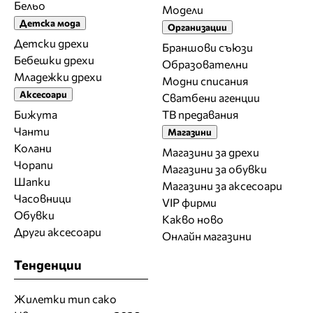
Бельо
Модели
Детска мода
Организации
Детски дрехи
Браншови съюзи
Бебешки дрехи
Образователни
Младежки дрехи
Модни списания
Аксесоари
Сватбени агенции
Бижута
ТВ предавания
Чанти
Магазини
Колани
Магазини за дрехи
Чорапи
Магазини за обувки
Шапки
Магазини за aксесоари
Часовници
VIP фирми
Обувки
Какво ново
Други аксесоари
Онлайн магазини
Тенденции
Жилетки тип сако