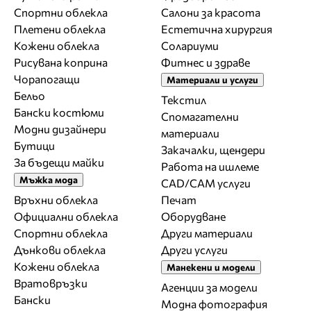
Спортни облекла
Салони за красота
Плетени облекла
Естетична хирургия
Кожени облекла
Солариуми
Рисувана коприна
Фитнес и здраве
Чорапогащи
Материали и услуги
Бельо
Текстил
Бански костюми
Спомагателни
Модни дизайнери
материали
Бутици
Закачалки, щендери
За бъдещи майки
Работа на ишлеме
Мъжка мода
CAD/CAM услуги
Връхни облекла
Печат
Официални облекла
Оборудване
Спортни облекла
Други материали
Дънкови облекла
Други услуги
Кожени облекла
Манекени и модели
Вратовръзки
Агенции за модели
Бански
Модна фотография