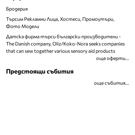
Бродерия
Търсим Рекламни Лица, Хостеси, Промоутъри,
Фото Модели
Датска фирма търси български производители -
The Danish company, Oliz/Koko-Nora seeks companies
that can sew together various sensory aid products
още оферти...
Предстоящи събития
още събития...