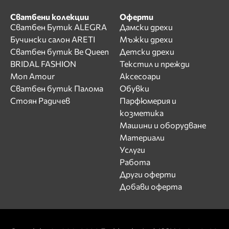
Сватбени колекции
Оферти
Сватбен Бутик ALEGRA
Дамски дрехи
Бучински салон ARETI
Мъжки дрехи
Сватбен бутик Be Queen
Детски дрехи
BRIDAL FASHION
Текстил и прежди
Mon Amour
Аксесоари
Сватбен бутик Палома
Обувки
Стоян Радичев
Парфюмерия и
козметика
Машини и оборудване
Материали
Услуги
Работа
Други оферти
Добави оферта