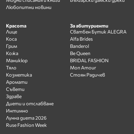
Любопитни новини
Красота
За абитуриенти
Лице
Сватбен Бутик ALEGRA
Коса
Alfa Brides
Грим
Banderol
Кожа
Be Queen
Маникюр
BRIDAL FASHION
Тяло
Mon Amour
Козметика
Стоян Радичев
Аромати
Съвети
Здраве
Диети и отслабване
Интимно
Лунна диета 2026
Ruse Fashion Week