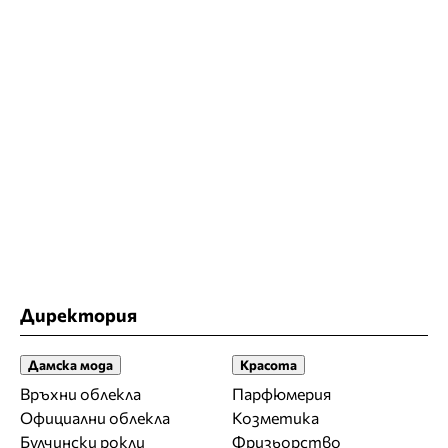
Директория
Дамска мода
Красота
Връхни облекла
Парфюмерия
Официални облекла
Козметика
Булчински рокли
Фризьорство