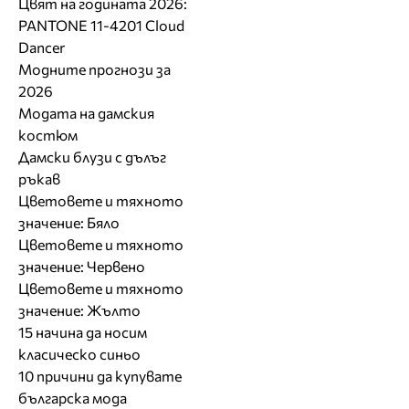
Цвят на годината 2026:
PANTONE 11-4201 Cloud
Dancer
Модните прогнози за
2026
Модата на дамския
костюм
Дамски блузи с дълъг
ръкав
Цветовете и тяхното
значение: Бяло
Цветовете и тяхното
значение: Червено
Цветовете и тяхното
значение: Жълто
15 начина да носим
класическо синьо
10 причини да купувате
българска мода