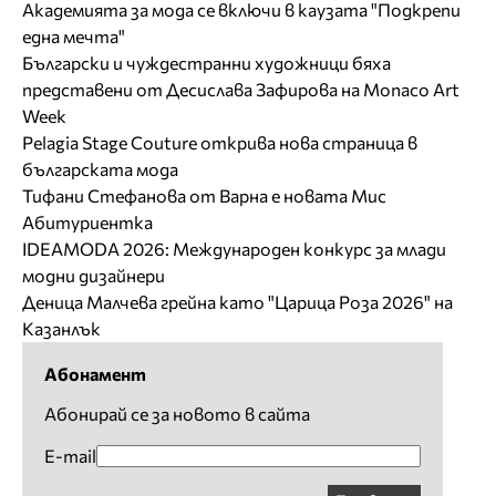
Академията за мода се включи в каузата "Подкрепи
една мечта"
Български и чуждестранни художници бяха
представени от Десислава Зафирова на Monaco Art
Week
Pelagia Stage Couture открива нова страница в
българската мода
Тифани Стефанова от Варна е новата Мис
Абитуриентка
IDEAMODA 2026: Международен конкурс за млади
модни дизайнери
Деница Малчева грейна като "Царица Роза 2026" на
Казанлък
Абонамент
Абонирай се за новото в сайта
E-mail