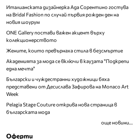
Италианската дизайнерка Ада Сорентино гостува
на Bridal Fashion по случай първия рожден ден на
новия шоурум
ONE Gallery постави важен акцент върху
колекционерството
Жените, които превърнаха стила в безсмъртие
Академията за мода се включи в каузата "Подкрепи
една мечта"
Български и чуждестранни художници бяха
представени от Десислава Зафирова на Monaco Art
Week
Pelagia Stage Couture открива нова страница в
българската мода
още новини...
Оферти