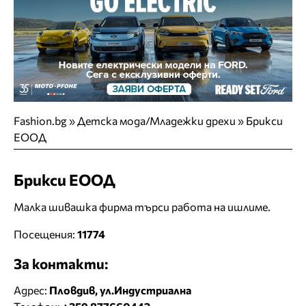
Fashion.bg
»
Детска мода/Младежки дрехи
»
Брикси
ЕООД
Брикси ЕООД
Малка шивашка фирма търси работа на ишлиме.
Посещения:
11774
За контакти:
Адрес:
Пловдив, ул.Индустриална