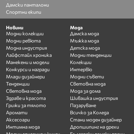
Дамски панталони
Спортни екипи
Новини
Мода
Модни колекции
Дамска мода
Модни ревюта
Мъжка мода
Модна индустрия
Детска мода
Лайфстайл хроника
Модни тенденции
Манекени и модели
Колекции
Конкурси и награди
Интервю
Млади дизайнери
Модни съвети
Тенденции
Световна мода
Световна мода
Мода за дома
Здраве и красота
Шивашка индустрия
Грижи за тялото
Пазаруване
Аромати
Всичко за Коледа
Аксесоари
Стани моден дизайнер
Интимна мода
Дропшипинг на дрехи
Модни списания и книги
Български дамски дрехи