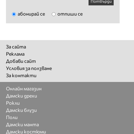
Потвърди
абонирай се
отпиши се
За сайта
Реклама
Добави сайт
Условия за ползване
За контакти
Онлайн магазин
Дамски дрехи
Рокли
Дамски блузи
Поли
Дамски манта
Дамски костюми