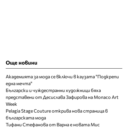
Още новини
Академията за мода се включи в каузата "Подкрепи
една мечта"
Български и чуждестранни художници бяха
представени от Десислава Зафирова на Monaco Art
Week
Pelagia Stage Couture открива нова страница в
българската мода
Тифани Стефанова от Варна е новата Мис