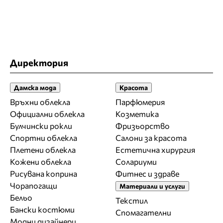
Директория
Дамска мода
Красота
Връхни облекла
Парфюмерия
Официални облекла
Козметика
Булчински рокли
Фризьорство
Спортни облекла
Салони за красота
Плетени облекла
Естетична хирургия
Кожени облекла
Солариуми
Рисувана коприна
Фитнес и здраве
Чорапогащи
Материали и услуги
Бельо
Текстил
Бански костюми
Спомагателни
Модни дизайнери