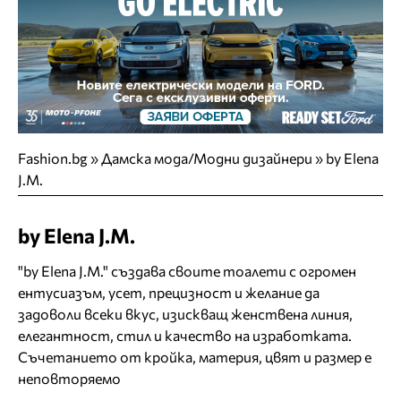
Fashion.bg
»
Дамска мода/Модни дизайнери
»
by Elena
J.M.
by Elena J.M.
"by Elena J.M." създава своите тоалети с огромен
ентусиазъм, усет, прецизност и желание да
задоволи всеки вкус, изискващ женствена линия,
елегантност, стил и качество на изработката.
Съчетанието от кройка, материя, цвят и размер е
неповторяемо