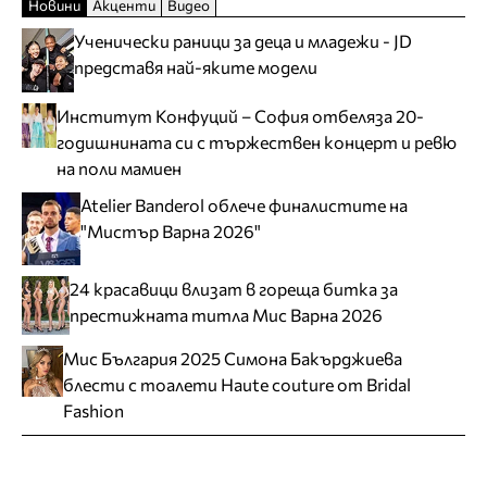
Новини
Акценти
Видео
Ученически раници за деца и младежи - JD
представя най-яките модели
Институт Конфуций – София отбеляза 20-
годишнината си с тържествен концерт и ревю
на поли мамиен
Atelier Banderol облече финалистите на
"Мистър Варна 2026"
24 красавици влизат в гореща битка за
престижната титла Мис Варна 2026
Мис България 2025 Симона Бакърджиева
блести с тоалети Haute couture от Bridal
Fashion