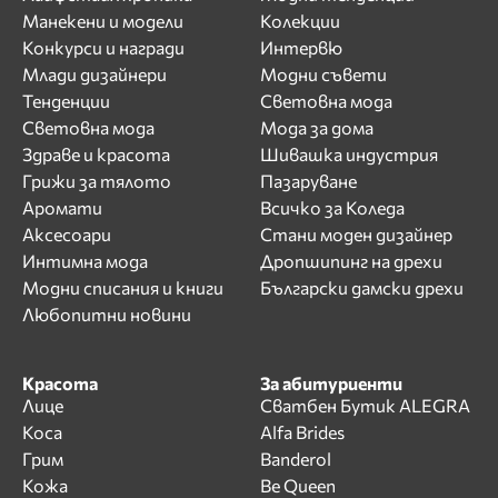
Манекени и модели
Колекции
Конкурси и награди
Интервю
Млади дизайнери
Модни съвети
Тенденции
Световна мода
Световна мода
Мода за дома
Здраве и красота
Шивашка индустрия
Грижи за тялото
Пазаруване
Аромати
Всичко за Коледа
Аксесоари
Стани моден дизайнер
Интимна мода
Дропшипинг на дрехи
Модни списания и книги
Български дамски дрехи
Любопитни новини
Красота
За абитуриенти
Лице
Сватбен Бутик ALEGRA
Коса
Alfa Brides
Грим
Banderol
Кожа
Be Queen