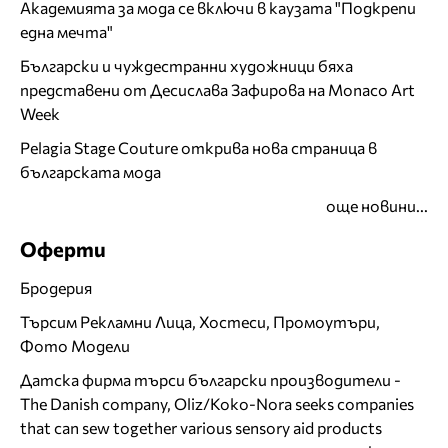
Академията за мода се включи в каузата "Подкрепи
една мечта"
Български и чуждестранни художници бяха
представени от Десислава Зафирова на Monaco Art
Week
Pelagia Stage Couture открива нова страница в
българската мода
още новини...
Оферти
Бродерия
Търсим Рекламни Лица, Хостеси, Промоутъри,
Фото Модели
Датска фирма търси български производители -
The Danish company, Oliz/Koko-Nora seeks companies
that can sew together various sensory aid products