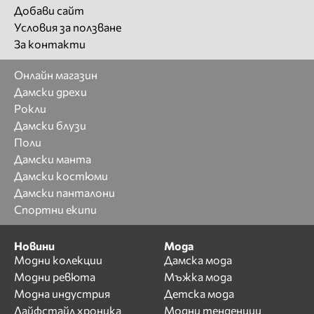
Добави сайт
Условия за ползване
За контакти
Онлайн магазин
Дамски дрехи
Рокли
Дамски блузи
Поли
Дамски манта
Дамски костюми
Дамски панталони
Спортни екипи
Новини
Мода
Модни колекции
Дамска мода
Модни ревюта
Мъжка мода
Модна индустрия
Детска мода
Лайфстайл хроника
Модни тенденции