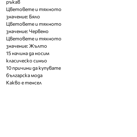
ръкав
Цветовете и тяхното
значение: Бяло
Цветовете и тяхното
значение: Червено
Цветовете и тяхното
значение: Жълто
15 начина да носим
класическо синьо
10 причини да купувате
българска мода
Какво е тенсел