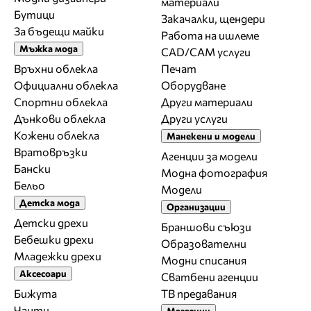
материали
Бутици
Закачалки, щендери
За бъдещи майки
Работа на ишлеме
Мъжка мода
CAD/CAM услуги
Връхни облекла
Печат
Официални облекла
Оборудване
Спортни облекла
Други материали
Дънкови облекла
Други услуги
Кожени облекла
Манекени и модели
Вратовръзки
Агенции за модели
Бански
Модна фотография
Бельо
Модели
Детска мода
Организации
Детски дрехи
Браншови съюзи
Бебешки дрехи
Образователни
Младежки дрехи
Модни списания
Аксесоари
Сватбени агенции
Бижута
ТВ предавания
Чанти
Магазини