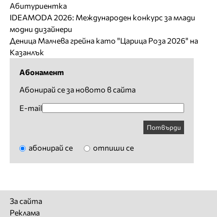
Абитуриентка
IDEAMODA 2026: Международен конкурс за млади
модни дизайнери
Деница Малчева грейна като "Царица Роза 2026" на
Казанлък
Абонамент
Абонирай се за новото в сайта
E-mail
Потвърди
абонирай се
отпиши се
За сайта
Реклама