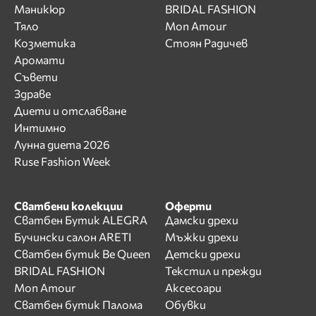
Маникюр
BRIDAL FASHION
Тяло
Mon Amour
Козметика
Стоян Радичев
Аромати
Съвети
Здраве
Диети и отслабване
Интимно
Лунна диета 2026
Ruse Fashion Week
Сватбени колекции
Оферти
Сватбен Бутик ALEGRA
Дамски дрехи
Бучински салон ARETI
Мъжки дрехи
Сватбен бутик Be Queen
Детски дрехи
BRIDAL FASHION
Текстил и прежди
Mon Amour
Аксесоари
Сватбен бутик Палома
Обувки