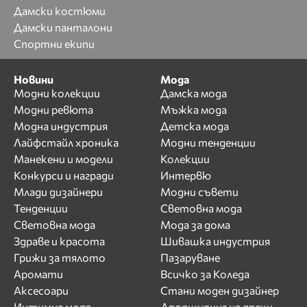
Дамски костюми
Дамски панталони
Спортни екипи
Новини
Мода
Модни колекции
Дамска мода
Модни ревюта
Мъжка мода
Модна индустрия
Детска мода
Лайфстайл хроника
Модни тенденции
Манекени и модели
Колекции
Конкурси и награди
Интервю
Млади дизайнери
Модни съвети
Тенденции
Световна мода
Световна мода
Мода за дома
Здраве и красота
Шивашка индустрия
Грижи за тялото
Пазаруване
Аромати
Всичко за Коледа
Аксесоари
Стани моден дизайнер
Интимна мода
Дропшипинг на дрехи