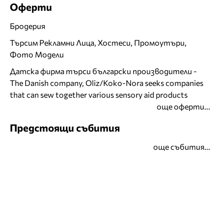
Оферти
Бродерия
Търсим Рекламни Лица, Хостеси, Промоутъри,
Фото Модели
Датска фирма търси български производители -
The Danish company, Oliz/Koko-Nora seeks companies
that can sew together various sensory aid products
още оферти...
Предстоящи събития
още събития...