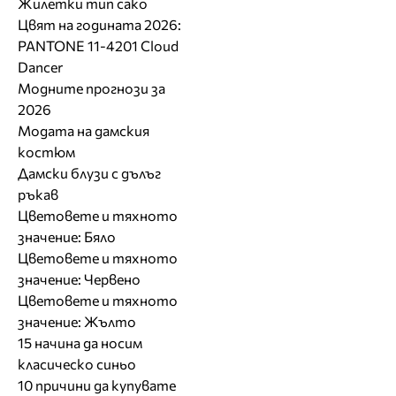
Жилетки тип сако
Цвят на годината 2026:
PANTONE 11-4201 Cloud
Dancer
Модните прогнози за
2026
Модата на дамския
костюм
Дамски блузи с дълъг
ръкав
Цветовете и тяхното
значение: Бяло
Цветовете и тяхното
значение: Червено
Цветовете и тяхното
значение: Жълто
15 начина да носим
класическо синьо
10 причини да купувате