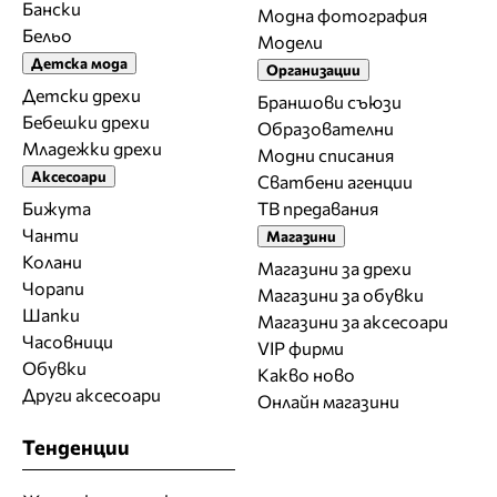
Бански
Модна фотография
Бельо
Модели
Детска мода
Организации
Детски дрехи
Браншови съюзи
Бебешки дрехи
Образователни
Младежки дрехи
Модни списания
Аксесоари
Сватбени агенции
Бижута
ТВ предавания
Чанти
Магазини
Колани
Магазини за дрехи
Чорапи
Магазини за обувки
Шапки
Магазини за aксесоари
Часовници
VIP фирми
Обувки
Какво ново
Други аксесоари
Онлайн магазини
Тенденции