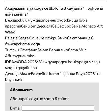
Академията за мода се включи в каузата "Подкрепи
една мечта"
Български и чуждестранни художници бяха
представени от Десислава Зафирова на Monaco Art
Week
Pelagia Stage Couture открива нова страница в
българската мода
Тифани Стефанова от Варна е новата Мис
Абитуриентка
IDEAMODA 2026: Международен конкурс за млади
модни дизайнери
Деница Малчева грейна като "Царица Роза 2026" на
Казанлък
Абонамент
Абонирай се за новото в сайта
E-mail