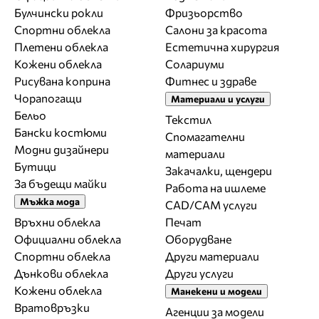
Булчински рокли
Фризьорство
Спортни облекла
Салони за красота
Плетени облекла
Естетична хирургия
Кожени облекла
Солариуми
Рисувана коприна
Фитнес и здраве
Чорапогащи
Материали и услуги
Бельо
Текстил
Бански костюми
Спомагателни
Модни дизайнери
материали
Бутици
Закачалки, щендери
За бъдещи майки
Работа на ишлеме
Мъжка мода
CAD/CAM услуги
Връхни облекла
Печат
Официални облекла
Оборудване
Спортни облекла
Други материали
Дънкови облекла
Други услуги
Кожени облекла
Манекени и модели
Вратовръзки
Агенции за модели