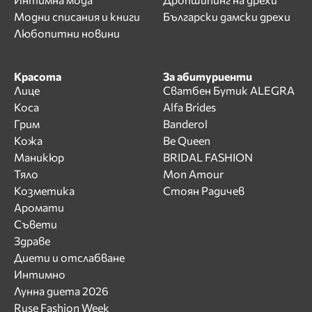
Модни списания и книги
Български дамски дрехи
Любопитни новини
Красота
За абитуриенти
Лице
Сватбен Бутик ALEGRA
Коса
Alfa Brides
Грим
Banderol
Кожа
Be Queen
Маникюр
BRIDAL FASHION
Тяло
Mon Amour
Козметика
Стоян Радичев
Аромати
Съвети
Здраве
Диети и отслабване
Интимно
Лунна диета 2026
Ruse Fashion Week