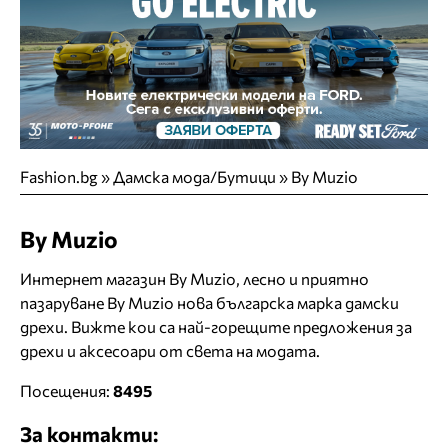
Fashion.bg
»
Дамска мода/Бутици
»
By Muzio
By Muzio
Интернет магазин By Muzio, лесно и приятно
пазаруване By Muzio нова българска марка дамски
дрехи. Вижте кои са най-горещите предложения за
дрехи и аксесоари от света на модата.
Посещения:
8495
За контакти: