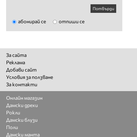
Потвърди
абонирай се
отпиши се
За сайта
Реклама
Добави сайт
Условия за ползване
За контакти
Онлайн магазин
Дамски дрехи
Рокли
Дамски блузи
Поли
Дамски манта