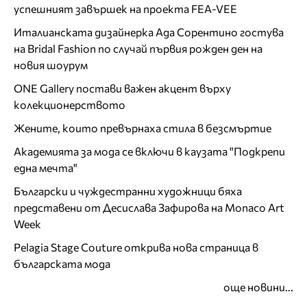
успешният завършек на проекта FEA-VEE
Италианската дизайнерка Ада Сорентино гостува
на Bridal Fashion по случай първия рожден ден на
новия шоурум
ONE Gallery постави важен акцент върху
колекционерството
Жените, които превърнаха стила в безсмъртие
Академията за мода се включи в каузата "Подкрепи
една мечта"
Български и чуждестранни художници бяха
представени от Десислава Зафирова на Monaco Art
Week
Pelagia Stage Couture открива нова страница в
българската мода
още новини...