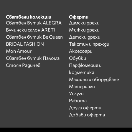
Сватбени колекции
Оферти
Сватбен Бутик ALEGRA
Дамски дрехи
Бучински салон ARETI
Мъжки дрехи
Сватбен бутик Be Queen
Детски дрехи
BRIDAL FASHION
Текстил и прежди
Mon Amour
Аксесоари
Сватбен бутик Палома
Обувки
Стоян Радичев
Парфюмерия и
козметика
Машини и оборудване
Материали
Услуги
Работа
Други оферти
Добави оферта