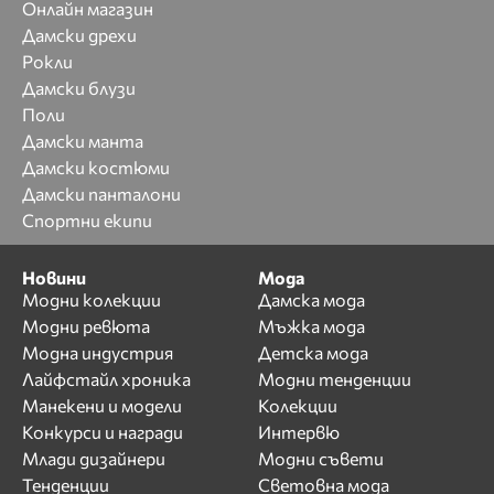
Онлайн магазин
Дамски дрехи
Рокли
Дамски блузи
Поли
Дамски манта
Дамски костюми
Дамски панталони
Спортни екипи
Новини
Мода
Модни колекции
Дамска мода
Модни ревюта
Мъжка мода
Модна индустрия
Детска мода
Лайфстайл хроника
Модни тенденции
Манекени и модели
Колекции
Конкурси и награди
Интервю
Млади дизайнери
Модни съвети
Тенденции
Световна мода