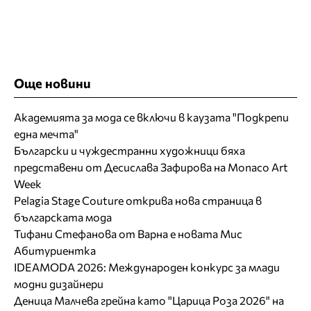
Още новини
Академията за мода се включи в каузата "Подкрепи
една мечта"
Български и чуждестранни художници бяха
представени от Десислава Зафирова на Monaco Art
Week
Pelagia Stage Couture открива нова страница в
българската мода
Тифани Стефанова от Варна е новата Мис
Абитуриентка
IDEAMODA 2026: Международен конкурс за млади
модни дизайнери
Деница Малчева грейна като "Царица Роза 2026" на