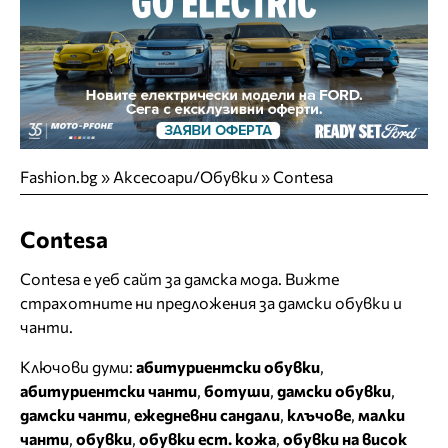
Fashion.bg
»
Аксесоари/Обувки
»
Contesa
Contesa
Contesa е уеб сайт за дамска мода. Вижте
страхотните ни предложения за дамски обувки и
чанти.
Ключови думи:
абитуриентски обувки
,
абитуриентски чанти
,
ботуши
,
дамски обувки
,
дамски чанти
,
ежедневни сандали
,
клъчове
,
малки
чанти
,
обувки
,
обувки ест. кожа
,
обувки на висок