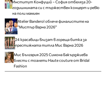
Институт Конфуций – София отбеляза 20-
годишнината си с тържествен концерт и ревю
на поли мамиен
Atelier Banderol облече финалистите на
"Мистър Варна 2026"
24 красавици влизат в гореща битка за
престижната титла Мис Варна 2026
Мис България 2025 Симона Бакърджиева
блести с тоалети Haute couture от Bridal
Fashion