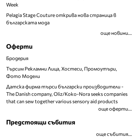
Week
Pelagia Stage Couture открива нова страница в
българската мода
още новини...
Оферти
Бродерия
Търсим Рекламни Лица, Хостеси, Промоутъри,
Фото Модели
Датска фирма търси български производители -
The Danish company, Oliz/Koko-Nora seeks companies
that can sew together various sensory aid products
още оферти...
Предстоящи събития
още събития...