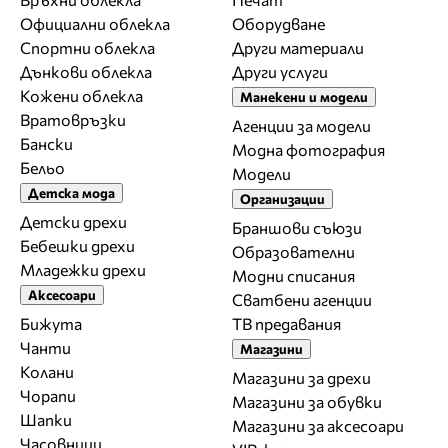
Официални облекла
Оборудване
Спортни облекла
Други материали
Дънкови облекла
Други услуги
Кожени облекла
Манекени и модели
Вратовръзки
Агенции за модели
Бански
Модна фотография
Бельо
Модели
Детска мода
Организации
Детски дрехи
Браншови съюзи
Бебешки дрехи
Образователни
Младежки дрехи
Модни списания
Аксесоари
Сватбени агенции
Бижута
ТВ предавания
Чанти
Магазини
Колани
Магазини за дрехи
Чорапи
Магазини за обувки
Шапки
Магазини за aксесоари
Часовници