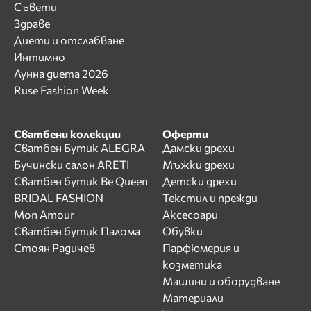
Съвети
Здраве
Диети и отслабване
Интимно
Лунна диета 2026
Ruse Fashion Week
Сватбени колекции
Оферти
Сватбен Бутик ALEGRA
Дамски дрехи
Бучински салон ARETI
Мъжки дрехи
Сватбен бутик Be Queen
Детски дрехи
BRIDAL FASHION
Текстил и прежди
Mon Amour
Аксесоари
Сватбен бутик Палома
Обувки
Стоян Радичев
Парфюмерия и
козметика
Машини и оборудване
Материали