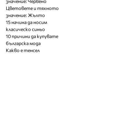
значение: Червено
Цветовете и тяхното
значение: Жълто
15 начина да носим
класическо синьо
10 причини да купувате
българска мода
Какво е тенсел