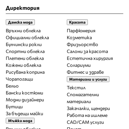
Директория
Дамска мода
Красота
Връхни облекла
Парфюмерия
Официални облекла
Козметика
Булчински рокли
Фризьорство
Спортни облекла
Салони за красота
Плетени облекла
Естетична хирургия
Кожени облекла
Солариуми
Рисувана коприна
Фитнес и здраве
Чорапогащи
Материали и услуги
Бельо
Текстил
Бански костюми
Спомагателни
Модни дизайнери
материали
Бутици
Закачалки, щендери
За бъдещи майки
Работа на ишлеме
Мъжка мода
CAD/CAM услуги
Връхни облекла
Печат