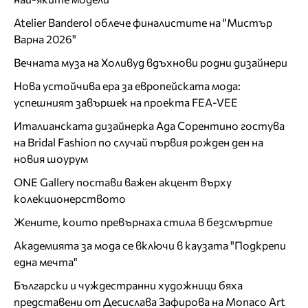
Atelier Banderol облече финалистите на "Мистър
Варна 2026"
Вечната муза на Холивуд вдъхнови родни дизайнери
Нова устойчива ера за европейската мода:
успешният завършек на проекта FEA-VEE
Италианската дизайнерка Ада Сорентино гостува
на Bridal Fashion по случай първия рожден ден на
новия шоурум
ONE Gallery постави важен акцент върху
колекционерството
Жените, които превърнаха стила в безсмъртие
Академията за мода се включи в каузата "Подкрепи
една мечта"
Български и чуждестранни художници бяха
представени от Десислава Зафирова на Monaco Art