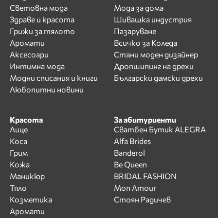
Световна мода
Мода за дома
Здраве и красота
Шивашка индустрия
Грижи за тялото
Пазаруване
Аромати
Всичко за Коледа
Аксесоари
Стани моден дизайнер
Интимна мода
Дропшипинг на дрехи
Модни списания и книги
Български дамски дрехи
Любопитни новини
Красота
За абитуриенти
Лице
Сватбен Бутик ALEGRA
Коса
Alfa Brides
Грим
Banderol
Кожа
Be Queen
Маникюр
BRIDAL FASHION
Тяло
Mon Amour
Козметика
Стоян Радичев
Аромати