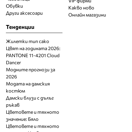
VIP фирми
Обувки
Какво ново
Други аксесоари
Онлайн магазини
Тенденции
Жилетки тип сако
Цвят на годината 2026:
PANTONE 11-4201 Cloud
Dancer
Модните прогнози за
2026
Модата на дамския
костюм
Дамски блузи с дълъг
ръкав
Цветовете и тяхното
значение: Бяло
Цветовете и тяхното