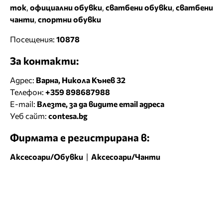
ток
,
официални обувки
,
сватбени обувки
,
сватбени
чанти
,
спортни обувки
Посещения:
10878
За контакти:
Адрес:
Варна, Никола Кънев 32
Телефон:
+359 898687988
E-mail:
Влезте, за да видите email адреса
Уеб сайт:
contesa.bg
Фирмата е регистрирана в:
Аксесоари/Обувки
|
Аксесоари/Чанти