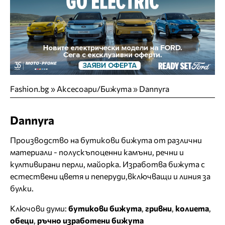
Fashion.bg
»
Аксесоари/Бижута
»
Dannyra
Dannyra
Производство на бутикови бижута от различни
материали - полускъпоценни камъни, речни и
култивирани перли, майорка. Изработва бижута с
естествени цветя и пеперуди,включващи и линия за
булки.
Ключови думи:
бутикови бижута
,
гривни
,
колиета
,
обеци
,
ръчно изработени бижута