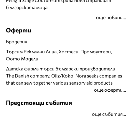
Pelagia Stage Couture открива нова страница в
българската мода
още новини...
Оферти
Бродерия
Търсим Рекламни Лица, Хостеси, Промоутъри,
Фото Модели
Датска фирма търси български производители -
The Danish company, Oliz/Koko-Nora seeks companies
that can sew together various sensory aid products
още оферти...
Предстоящи събития
още събития...