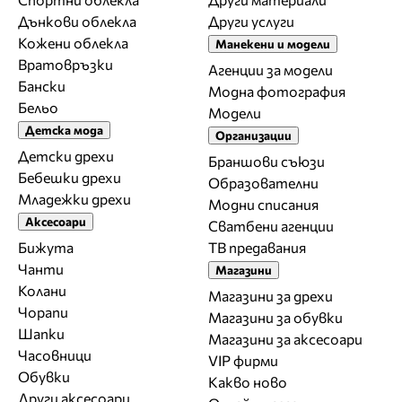
Дънкови облекла
Други услуги
Кожени облекла
Манекени и модели
Вратовръзки
Агенции за модели
Бански
Модна фотография
Бельо
Модели
Детска мода
Организации
Детски дрехи
Браншови съюзи
Бебешки дрехи
Образователни
Младежки дрехи
Модни списания
Аксесоари
Сватбени агенции
Бижута
ТВ предавания
Чанти
Магазини
Колани
Магазини за дрехи
Чорапи
Магазини за обувки
Шапки
Магазини за aксесоари
Часовници
VIP фирми
Обувки
Какво ново
Други аксесоари