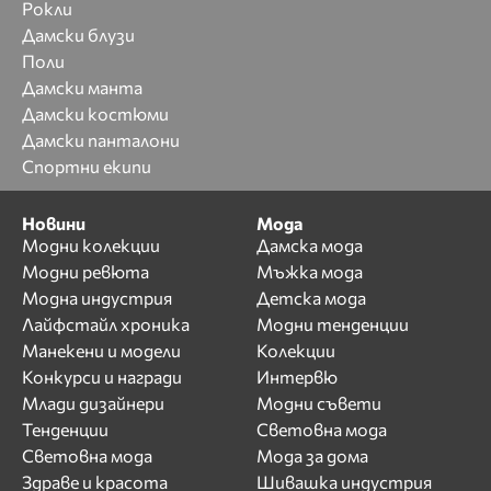
Рокли
Дамски блузи
Поли
Дамски манта
Дамски костюми
Дамски панталони
Спортни екипи
Новини
Мода
Модни колекции
Дамска мода
Модни ревюта
Мъжка мода
Модна индустрия
Детска мода
Лайфстайл хроника
Модни тенденции
Манекени и модели
Колекции
Конкурси и награди
Интервю
Млади дизайнери
Модни съвети
Тенденции
Световна мода
Световна мода
Мода за дома
Здраве и красота
Шивашка индустрия