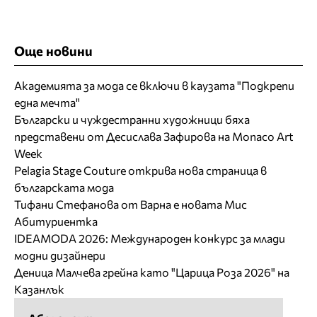
Още новини
Академията за мода се включи в каузата "Подкрепи
една мечта"
Български и чуждестранни художници бяха
представени от Десислава Зафирова на Monaco Art
Week
Pelagia Stage Couture открива нова страница в
българската мода
Тифани Стефанова от Варна е новата Мис
Абитуриентка
IDEAMODA 2026: Международен конкурс за млади
модни дизайнери
Деница Малчева грейна като "Царица Роза 2026" на
Казанлък