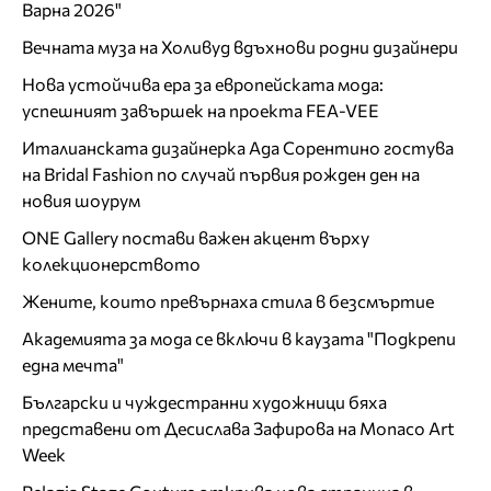
Варна 2026"
Вечната муза на Холивуд вдъхнови родни дизайнери
Нова устойчива ера за европейската мода:
успешният завършек на проекта FEA-VEE
Италианската дизайнерка Ада Сорентино гостува
на Bridal Fashion по случай първия рожден ден на
новия шоурум
ONE Gallery постави важен акцент върху
колекционерството
Жените, които превърнаха стила в безсмъртие
Академията за мода се включи в каузата "Подкрепи
една мечта"
Български и чуждестранни художници бяха
представени от Десислава Зафирова на Monaco Art
Week