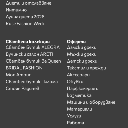
Диети и отслабване
Интимно
Лунна диета 2026
Ruse Fashion Week
Сватбени колекции
Оферти
Сватбен Бутик ALEGRA
Дамски дрехи
Бучински салон ARETI
Мъжки дрехи
Сватбен бутик Be Queen
Детски дрехи
BRIDAL FASHION
Текстил и прежди
Mon Amour
Аксесоари
Сватбен бутик Палома
Обувки
Стоян Радичев
Парфюмерия и
козметика
Машини и оборудване
Материали
Услуги
Работа