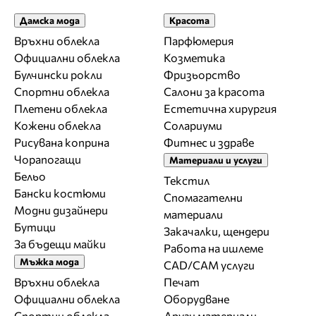
Дамска мода
Красота
Връхни облекла
Парфюмерия
Официални облекла
Козметика
Булчински рокли
Фризьорство
Спортни облекла
Салони за красота
Плетени облекла
Естетична хирургия
Кожени облекла
Солариуми
Рисувана коприна
Фитнес и здраве
Чорапогащи
Материали и услуги
Бельо
Текстил
Бански костюми
Спомагателни
Модни дизайнери
материали
Бутици
Закачалки, щендери
За бъдещи майки
Работа на ишлеме
Мъжка мода
CAD/CAM услуги
Връхни облекла
Печат
Официални облекла
Оборудване
Спортни облекла
Други материали