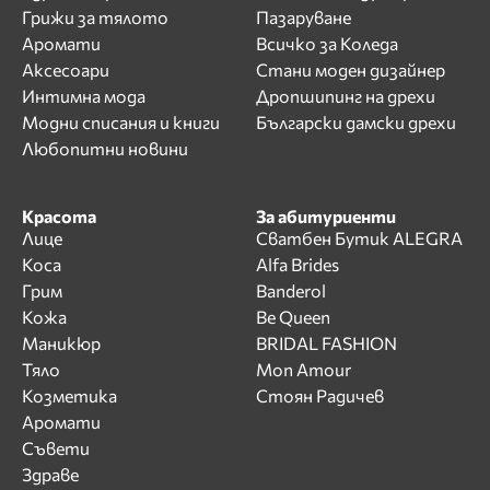
Грижи за тялото
Пазаруване
Аромати
Всичко за Коледа
Аксесоари
Стани моден дизайнер
Интимна мода
Дропшипинг на дрехи
Модни списания и книги
Български дамски дрехи
Любопитни новини
Красота
За абитуриенти
Лице
Сватбен Бутик ALEGRA
Коса
Alfa Brides
Грим
Banderol
Кожа
Be Queen
Маникюр
BRIDAL FASHION
Тяло
Mon Amour
Козметика
Стоян Радичев
Аромати
Съвети
Здраве