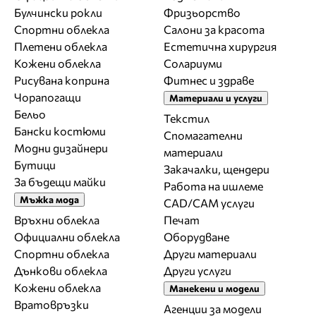
Булчински рокли
Фризьорство
Спортни облекла
Салони за красота
Плетени облекла
Естетична хирургия
Кожени облекла
Солариуми
Рисувана коприна
Фитнес и здраве
Чорапогащи
Материали и услуги
Бельо
Текстил
Бански костюми
Спомагателни
Модни дизайнери
материали
Бутици
Закачалки, щендери
За бъдещи майки
Работа на ишлеме
Мъжка мода
CAD/CAM услуги
Връхни облекла
Печат
Официални облекла
Оборудване
Спортни облекла
Други материали
Дънкови облекла
Други услуги
Кожени облекла
Манекени и модели
Вратовръзки
Агенции за модели