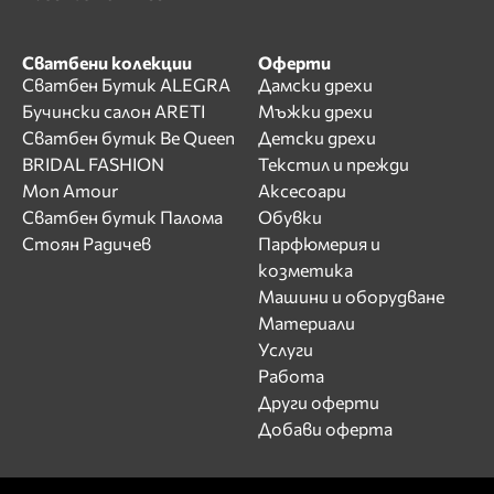
Сватбени колекции
Оферти
Сватбен Бутик ALEGRA
Дамски дрехи
Бучински салон ARETI
Мъжки дрехи
Сватбен бутик Be Queen
Детски дрехи
BRIDAL FASHION
Текстил и прежди
Mon Amour
Аксесоари
Сватбен бутик Палома
Обувки
Стоян Радичев
Парфюмерия и
козметика
Машини и оборудване
Материали
Услуги
Работа
Други оферти
Добави оферта