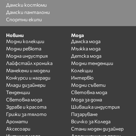
Дамски костюми
Дамски панталони
Спортни екипи
Новини
Мода
Модни колекции
Дамска мода
Модни ревюта
Мъжка мода
Модна индустрия
Детска мода
Лайфстайл хроника
Модни тенденции
Манекени и модели
Колекции
Конкурси и награди
Интервю
Млади дизайнери
Модни съвети
Тенденции
Световна мода
Световна мода
Мода за дома
Здраве и красота
Шивашка индустрия
Грижи за тялото
Пазаруване
Аромати
Всичко за Коледа
Аксесоари
Стани моден дизайнер
Интимна мода
Дропшипинг на дрехи