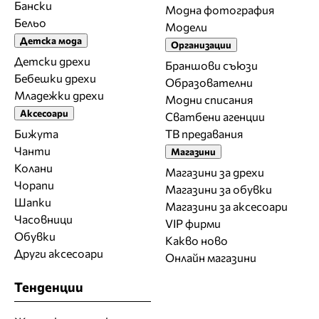
Бански
Модна фотография
Бельо
Модели
Детска мода
Организации
Детски дрехи
Браншови съюзи
Бебешки дрехи
Образователни
Младежки дрехи
Модни списания
Аксесоари
Сватбени агенции
Бижута
ТВ предавания
Чанти
Магазини
Колани
Магазини за дрехи
Чорапи
Магазини за обувки
Шапки
Магазини за aксесоари
Часовници
VIP фирми
Обувки
Какво ново
Други аксесоари
Онлайн магазини
Тенденции