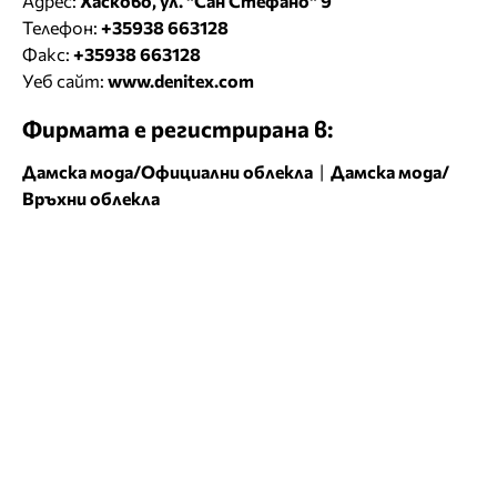
Адрес:
Хасково, ул. "Сан Стефано" 9
Телефон:
+35938 663128
Факс:
+35938 663128
Уеб сайт:
www.denitex.com
Фирмата е регистрирана в:
Дамска мода/Официални облекла
|
Дамска мода/
Връхни облекла