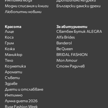
Модни списания и книги
Български дамски дрехи
Любопитни новини
Красота
За абитуриенти
Лице
Сватбен Бутик ALEGRA
Коса
Alfa Brides
Грим
Banderol
Кожа
Be Queen
Маникюр
BRIDAL FASHION
Тяло
Mon Amour
Козметика
Стоян Радичев
Аромати
Съвети
Здраве
Диети и отслабване
Интимно
Лунна диета 2026
Ruse Fashion Week