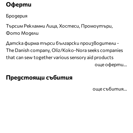
Оферти
Бродерия
Търсим Рекламни Лица, Хостеси, Промоутъри,
Фото Модели
Датска фирма търси български производители -
The Danish company, Oliz/Koko-Nora seeks companies
that can sew together various sensory aid products
още оферти...
Предстоящи събития
още събития...