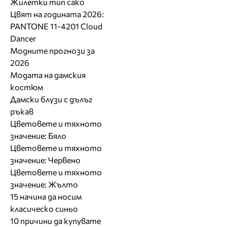
Жилетки тип сако
Цвят на годината 2026:
PANTONE 11-4201 Cloud
Dancer
Модните прогнози за
2026
Модата на дамския
костюм
Дамски блузи с дълъг
ръкав
Цветовете и тяхното
значение: Бяло
Цветовете и тяхното
значение: Червено
Цветовете и тяхното
значение: Жълто
15 начина да носим
класическо синьо
10 причини да купувате