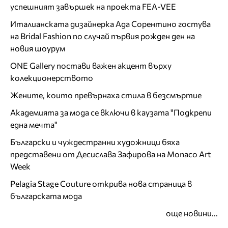
успешният завършек на проекта FEA-VEE
Италианската дизайнерка Ада Сорентино гостува
на Bridal Fashion по случай първия рожден ден на
новия шоурум
ONE Gallery постави важен акцент върху
колекционерството
Жените, които превърнаха стила в безсмъртие
Академията за мода се включи в каузата "Подкрепи
една мечта"
Български и чуждестранни художници бяха
представени от Десислава Зафирова на Monaco Art
Week
Pelagia Stage Couture открива нова страница в
българската мода
още новини...