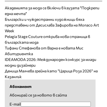
Академията за мода се включи в каузата "Подкрепи
една мечта"
Български и чуждестранни художници бяха
представени от Десислава Зафирова на Monaco Art
Week
Pelagia Stage Couture открива нова страница в
българската мода
Тифани Стефанова от Варна е новата Мис
Абитуриентка
IDEAMODA 2026: Международен конкурс за млади
модни дизайнери
Деница Малчева грейна като "Царица Роза 2026" на
Казанлък
Абонамент
Абонирай се за новото в сайта
E-mail