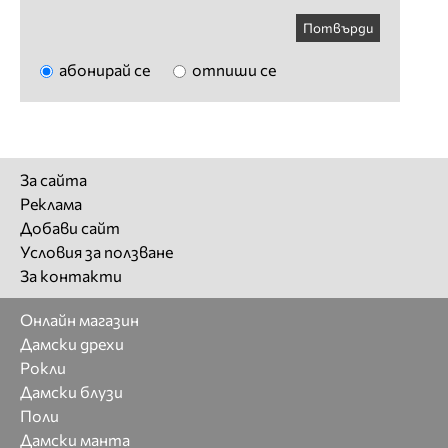
Потвърди
абонирай се
отпиши се
За сайта
Реклама
Добави сайт
Условия за ползване
За контакти
Онлайн магазин
Дамски дрехи
Рокли
Дамски блузи
Поли
Дамски манта