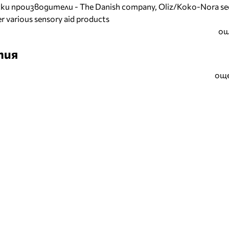
и производители - The Danish company, Oliz/Koko-Nora se
r various sensory aid products
ощ
тия
още