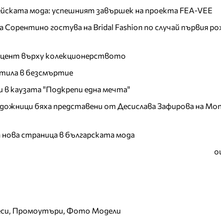
пейската мода: успешният завършек на проекта FEA-VEE
Сорентино гостува на Bridal Fashion по случай първия ро
акцент върху колекционерството
тила в безсмъртие
и в каузата "Подкрепи една мечта"
дожници бяха представени от Десислава Зафирова на Mon
а нова страница в българската мода
о
еси, Промоутъри, Фото Модели