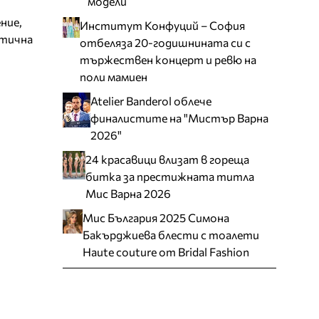
модели
ние,
Институт Конфуций – София
етична
отбеляза 20-годишнината си с
тържествен концерт и ревю на
поли мамиен
Atelier Banderol облече
финалистите на "Мистър Варна
2026"
24 красавици влизат в гореща
битка за престижната титла
Мис Варна 2026
Мис България 2025 Симона
Бакърджиева блести с тоалети
Haute couture от Bridal Fashion