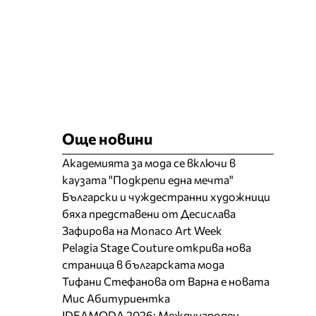
Още новини
Академията за мода се включи в
каузата "Подкрепи една мечта"
Български и чуждестранни художници
бяха представени от Десислава
Зафирова на Monaco Art Week
Pelagia Stage Couture открива нова
страница в българската мода
Тифани Стефанова от Варна е новата
Мис Абитуриентка
IDEAMODA 2026: Международен