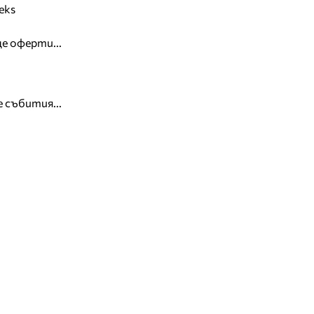
eks
е оферти...
 събития...