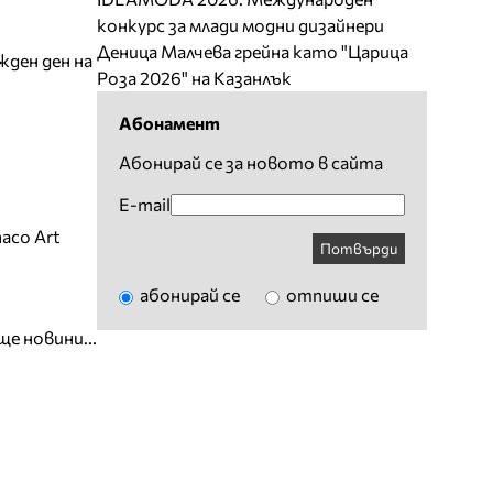
конкурс за млади модни дизайнери
Деница Малчева грейна като "Царица
жден ден на
Роза 2026" на Казанлък
Абонамент
Абонирай се за новото в сайта
E-mail
aco Art
Потвърди
абонирай се
отпиши се
ще новини...