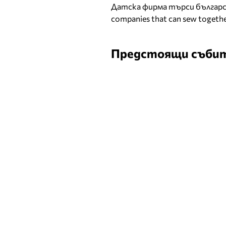
Датска фирма търси българск
companies that can sew togethe
Предстоящи съби