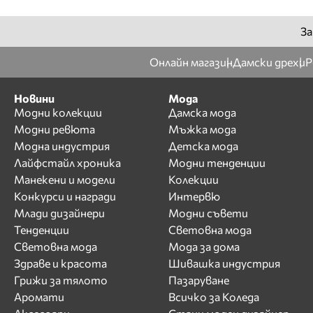
За
Онлайн магазин
Дамски дрехи
Р
Новини
Мода
Модни колекции
Дамска мода
Модни ревюта
Мъжка мода
Модна индустрия
Детска мода
Лайфстайл хроника
Модни тенденции
Манекени и модели
Колекции
Конкурси и награди
Интервю
Млади дизайнери
Модни съвети
Тенденции
Световна мода
Световна мода
Мода за дома
Здраве и красота
Шивашка индустрия
Грижи за тялото
Пазаруване
Аромати
Всичко за Коледа