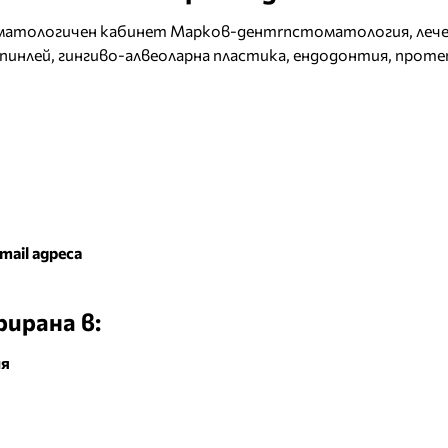
матологичен кабинет Марков-дентrnстоматология, лече
 пинлей, гингиво-алвеоларна пластика, ендодонтия, прот
mail адреса
ирана в:
ия