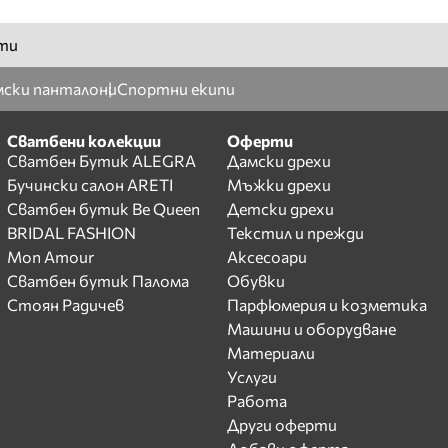
ти
ски панталони
Спортни екипи
Сватбени колекции
Оферти
Сватбен Бутик ALEGRA
Дамски дрехи
Бучински салон ARETI
Мъжки дрехи
Сватбен бутик Be Queen
Детски дрехи
BRIDAL FASHION
Текстил и прежди
Mon Amour
Аксесоари
Сватбен бутик Палома
Обувки
Стоян Радичев
Парфюмерия и козметика
Машини и оборудване
Материали
Услуги
Работа
Други оферти