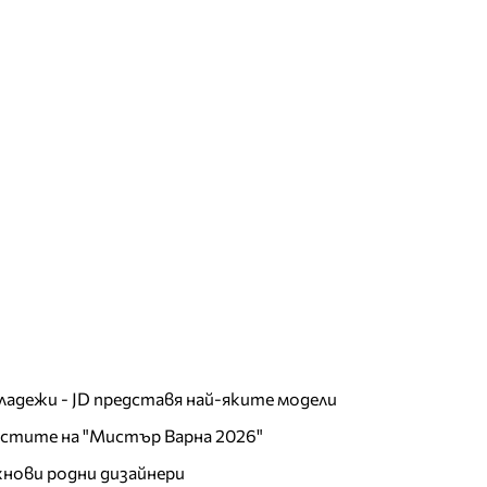
младежи - JD представя най-яките модели
листите на "Мистър Варна 2026"
хнови родни дизайнери