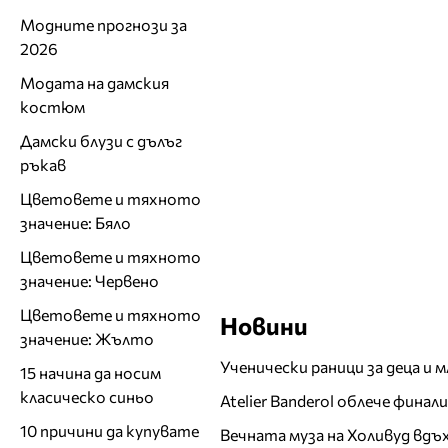
Модните прогнози за
2026
Модата на дамския
костюм
Дамски блузи с дълъг
ръкав
Цветовете и тяхното
значение: Бяло
Цветовете и тяхното
значение: Червено
Цветовете и тяхното
Новини
значение: Жълто
Ученически раници за деца и 
15 начина да носим
класическо синьо
Atelier Banderol облече фина
10 причини да купувате
Вечната муза на Холивуд вдъ