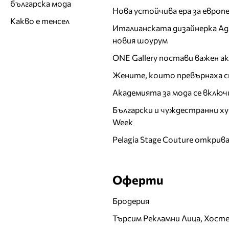
българска мода
Нова устойчива ера за евро
Какво е тенсел
Италианската дизайнерка Ада 
новия шоурум
ONE Gallery постави важен 
Жените, които превърнаха с
Академията за мода се включ
Български и чуждестранни ху
Week
Pelagia Stage Couture открив
Оферти
Бродерия
Търсим Рекламни Лица, Хост