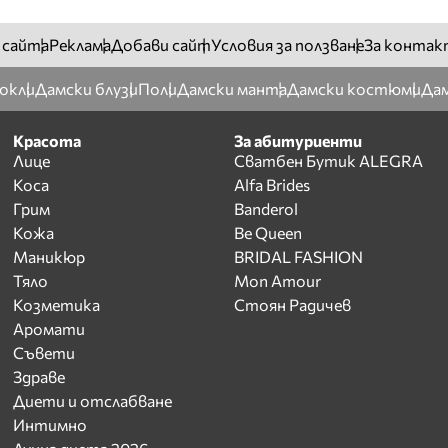
 сайта
Реклама
Добави сайт
Условия за ползване
За контак
окли
Дамски блузи
Поли
Дамски манта
Дамски костюми
Дам
Красота
За абитуриенти
Лице
Сватбен Бутик ALEGRA
Коса
Alfa Brides
Грим
Banderol
Кожа
Be Queen
Маникюр
BRIDAL FASHION
Тяло
Mon Amour
Козметика
Стоян Радичев
Аромати
Съвети
Здраве
Диети и отслабване
Интимно