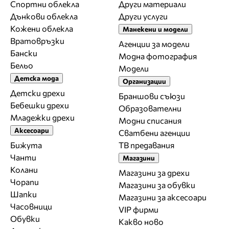
Спортни облекла
Други материали
Дънкови облекла
Други услуги
Кожени облекла
Манекени и модели
Вратовръзки
Агенции за модели
Бански
Модна фотография
Бельо
Модели
Детска мода
Организации
Детски дрехи
Браншови съюзи
Бебешки дрехи
Образователни
Младежки дрехи
Модни списания
Аксесоари
Сватбени агенции
Бижута
ТВ предавания
Чанти
Магазини
Колани
Магазини за дрехи
Чорапи
Магазини за обувки
Шапки
Магазини за aксесоари
Часовници
VIP фирми
Обувки
Какво ново