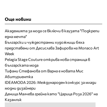
Още новини
Академията за мода се включи в каузата "Подкрепи
една мечта"
Български и чуждестранни художници бяха
представени от Десислава Зафирова на Monaco Art
Week
Pelagia Stage Couture открива нова страница в
българската мода
Тифани Стефанова от Варна е новата Мис
Абитуриентка
IDEAMODA 2026: Международен конкурс за млади
модни дизайнери
Деница Малчева грейна като "Царица Роза 2026" на
Казанлък