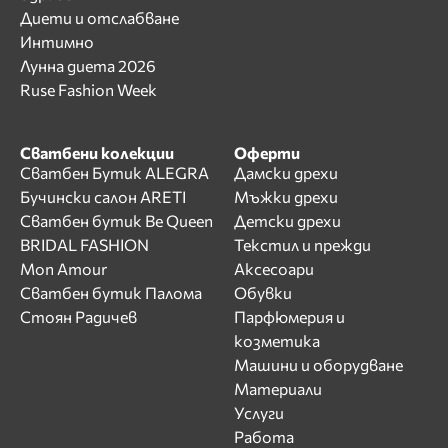
Диети и отслабване
Интимно
Лунна диета 2026
Ruse Fashion Week
Сватбени колекции
Оферти
Сватбен Бутик ALEGRA
Дамски дрехи
Бучински салон ARETI
Мъжки дрехи
Сватбен бутик Be Queen
Детски дрехи
BRIDAL FASHION
Текстил и прежди
Mon Amour
Аксесоари
Сватбен бутик Палома
Обувки
Стоян Радичев
Парфюмерия и
козметика
Машини и оборудване
Материали
Услуги
Работа