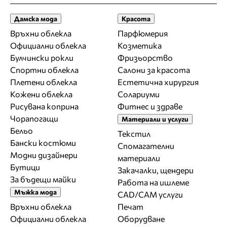
Дамска мода
Красота
Връхни облекла
Парфюмерия
Официални облекла
Козметика
Булчински рокли
Фризьорство
Спортни облекла
Салони за красота
Плетени облекла
Естетична хирургия
Кожени облекла
Солариуми
Рисувана коприна
Фитнес и здраве
Чорапогащи
Материали и услуги
Бельо
Текстил
Бански костюми
Спомагателни
Модни дизайнери
материали
Бутици
Закачалки, щендери
За бъдещи майки
Работа на ишлеме
Мъжка мода
CAD/CAM услуги
Връхни облекла
Печат
Официални облекла
Оборудване