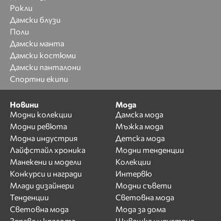
Рокли
Дамски блузи
Поли
Дамски манта
Дамски костюми
Дамски панталони
Спортни екипи
Новини
Мода
Модни колекции
Дамска мода
Модни ревюта
Мъжка мода
Модна индустрия
Детска мода
Лайфстайл хроника
Модни тенденции
Манекени и модели
Колекции
Конкурси и награди
Интервю
Млади дизайнери
Модни съвети
Тенденции
Световна мода
Световна мода
Мода за дома
Здраве и красота
Шивашка индустрия