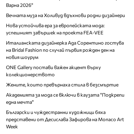
Варна 2026"
Вечната муза на Холивуд вдъхнови родни дизайнери
Нова устойчива ера за европейската мода:
успешният завършек на проекта FEA-VEE
Италианската дизайнерка Ада Сорентино гостува
на Bridal Fashion по случай първия рожден ден на
новия шоурум
ONE Gallery постави важен акцент върху
колекционерството
Жените, които превърнаха стила в безсмъртие
Академията за мода се включи в каузата "Подкрепи
една мечта"
Български и чуждестранни художници бяха
представени от Десислава Зафирова на Monaco Art
Week