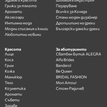
Грижи за тялото
Пазаруване
Аромати
Всичко за Коледа
Аксесоари
Стани моден дизайнер
Интимна мода
Дропшипинг на дрехи
Модни списания и книги
Български дамски дрехи
Любопитни новини
Красота
За абитуриенти
Лице
Сватбен Бутик ALEGRA
Коса
Alfa Brides
Грим
Banderol
Кожа
Be Queen
Маникюр
BRIDAL FASHION
Тяло
Mon Amour
Козметика
Стоян Радичев
Аромати
Съвети
Здраве