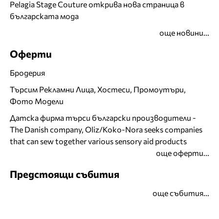
Pelagia Stage Couture открива нова страница в
българската мода
още новини...
Оферти
Бродерия
Търсим Рекламни Лица, Хостеси, Промоутъри,
Фото Модели
Датска фирма търси български производители -
The Danish company, Oliz/Koko-Nora seeks companies
that can sew together various sensory aid products
още оферти...
Предстоящи събития
още събития...