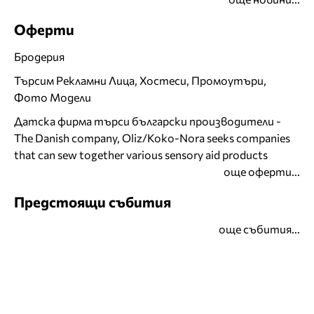
Оферти
Бродерия
Търсим Рекламни Лица, Хостеси, Промоутъри,
Фото Модели
Датска фирма търси български производители -
The Danish company, Oliz/Koko-Nora seeks companies
that can sew together various sensory aid products
още оферти...
Предстоящи събития
още събития...