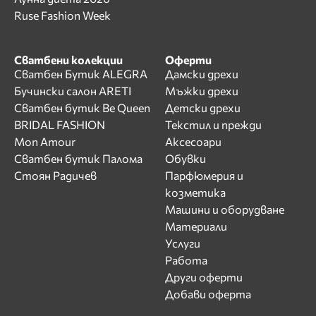
Ruse Fashion Week
Сватбени колекции
Оферти
Сватбен Бутик ALEGRA
Дамски дрехи
Бучински салон ARETI
Мъжки дрехи
Сватбен бутик Be Queen
Детски дрехи
BRIDAL FASHION
Текстил и прежди
Mon Amour
Аксесоари
Сватбен бутик Палома
Обувки
Стоян Радичев
Парфюмерия и
козметика
Машини и оборудване
Материали
Услуги
Работа
Други оферти
Добави оферта