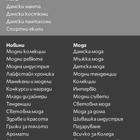
Дамски манта
Дамски костюми
Дамски панталони
Спортни екипи
Новини
Мода
Модни колекции
Дамска мода
Модни ревюта
Мъжка мода
Модна индустрия
Детска мода
Лайфстайл хроника
Модни тенденции
Манекени и модели
Колекции
Конкурси и награди
Интервю
Млади дизайнери
Модни съвети
Тенденции
Световна мода
Световна мода
Мода за дома
Здраве и красота
Шивашка индустрия
Грижи за тялото
Пазаруване
Аромати
Всичко за Коледа