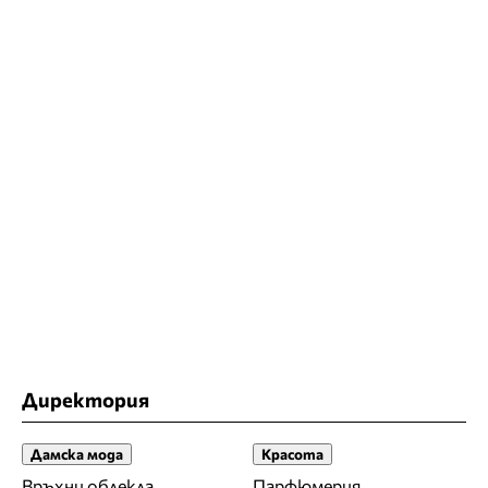
Директория
Дамска мода
Красота
Връхни облекла
Парфюмерия