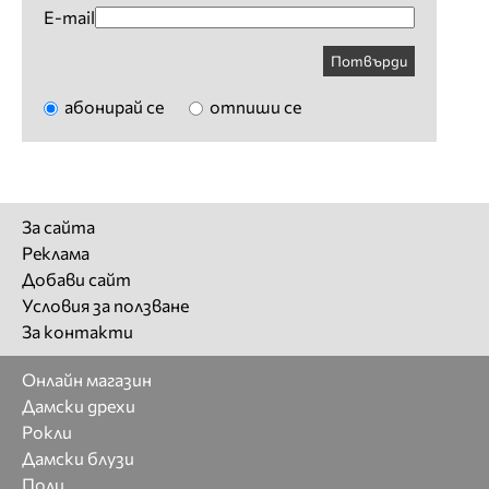
E-mail
Потвърди
абонирай се
отпиши се
За сайта
Реклама
Добави сайт
Условия за ползване
За контакти
Онлайн магазин
Дамски дрехи
Рокли
Дамски блузи
Поли