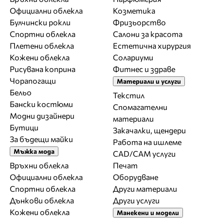
Официални облекла
Козметика
Булчински рокли
Фризьорство
Спортни облекла
Салони за красота
Плетени облекла
Естетична хирургия
Кожени облекла
Солариуми
Рисувана коприна
Фитнес и здраве
Чорапогащи
Материали и услуги
Бельо
Текстил
Бански костюми
Спомагателни
Модни дизайнери
материали
Бутици
Закачалки, щендери
За бъдещи майки
Работа на ишлеме
Мъжка мода
CAD/CAM услуги
Връхни облекла
Печат
Официални облекла
Оборудване
Спортни облекла
Други материали
Дънкови облекла
Други услуги
Кожени облекла
Манекени и модели