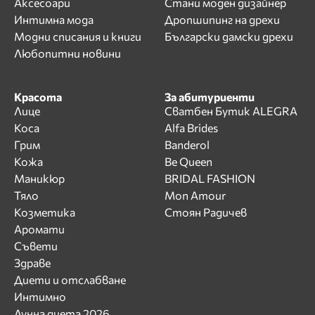
Аксесоари
Стани моден дизайнер
Интимна мода
Дропшипинг на дрехи
Модни списания и книги
Български дамски дрехи
Любопитни новини
Красота
За абитуриенти
Лице
Сватбен Бутик ALEGRA
Коса
Alfa Brides
Грим
Banderol
Кожа
Be Queen
Маникюр
BRIDAL FASHION
Тяло
Mon Amour
Козметика
Стоян Радичев
Аромати
Съвети
Здраве
Диети и отслабване
Интимно
Лунна диета 2026