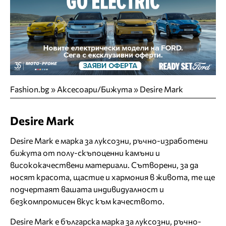
Fashion.bg
»
Аксесоари/Бижута
»
Desire Mark
Desire Mark
Desire Mark е марка за луксозни, ръчно-изработени
бижута от полу-скъпоценни камъни и
висококачествени материали. Сътворени, за да
носят красота, щастие и хармония в живота, те ще
подчертаят вашата индивидуалност и
безкомпромисен вкус към качеството.
Desire Mark е българска марка за луксозни, ръчно-