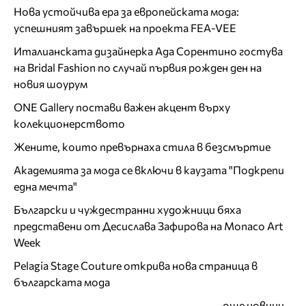
Нова устойчива ера за европейската мода:
успешният завършек на проекта FEA-VEE
Италианската дизайнерка Ада Сорентино гостува
на Bridal Fashion по случай първия рожден ден на
новия шоурум
ONE Gallery постави важен акцент върху
колекционерството
Жените, които превърнаха стила в безсмъртие
Академията за мода се включи в каузата "Подкрепи
една мечта"
Български и чуждестранни художници бяха
представени от Десислава Зафирова на Monaco Art
Week
Pelagia Stage Couture открива нова страница в
българската мода
още новини...