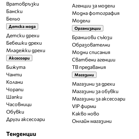
Вратовръзки
Агенции за модели
Бански
Модна фотография
Бельо
Модели
Детска мода
Организации
Детски дрехи
Браншови съюзи
Бебешки дрехи
Образователни
Младежки дрехи
Модни списания
Аксесоари
Сватбени агенции
Бижута
ТВ предавания
Чанти
Магазини
Колани
Магазини за дрехи
Чорапи
Магазини за обувки
Шапки
Магазини за aксесоари
Часовници
VIP фирми
Обувки
Какво ново
Други аксесоари
Онлайн магазини
Тенденции