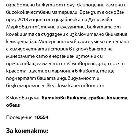
изработени бижута от полу-скъпоценни камъни и
висококачествени материали. Брандът е основан
през 2013 година от дизайнерката Десислава
Маркова.rnrnСтилни и елегантни, бижутата от
колекцията са създадени с изключително внимание
към детайла. Модерната им визия е умело съчетана
с хилядолетната история в използването на
минералите като енергениен източник и
пречистващ елемент. rnrnСътворени, за да носят
красота, щастие и хармония в живота, те ще
подчертаят вашата индивидуалност и
безкомпромисен вкус към качеството.rn
Ключови думи:
бутикови бижута
,
гривни
,
колиета
,
обеци
Посещения:
10554
За контакти: