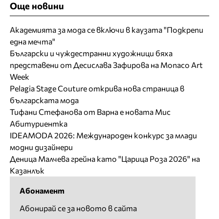
Още новини
Академията за мода се включи в каузата "Подкрепи
една мечта"
Български и чуждестранни художници бяха
представени от Десислава Зафирова на Monaco Art
Week
Pelagia Stage Couture открива нова страница в
българската мода
Тифани Стефанова от Варна е новата Мис
Абитуриентка
IDEAMODA 2026: Международен конкурс за млади
модни дизайнери
Деница Малчева грейна като "Царица Роза 2026" на
Казанлък
Абонамент
Абонирай се за новото в сайта