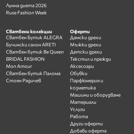
Лунна диета 2026
Ruse Fashion Week
Сватбени колекции
Оферти
Сватбен Бутик ALEGRA
Дамски дрехи
Бучински салон ARETI
Мъжки дрехи
Сватбен бутик Be Queen
Детски дрехи
BRIDAL FASHION
Текстил и прежди
Mon Amour
Аксесоари
Сватбен бутик Палома
Обувки
Стоян Радичев
Парфюмерия и
козметика
Машини и оборудване
Материали
Услуги
Работа
Други оферти
Добави оферта