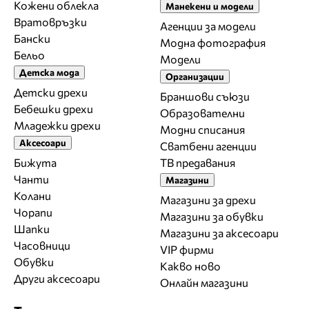
Кожени облекла
Манекени и модели
Вратовръзки
Агенции за модели
Бански
Модна фотография
Бельо
Модели
Детска мода
Организации
Детски дрехи
Браншови съюзи
Бебешки дрехи
Образователни
Младежки дрехи
Модни списания
Аксесоари
Сватбени агенции
Бижута
ТВ предавания
Чанти
Магазини
Колани
Магазини за дрехи
Чорапи
Магазини за обувки
Шапки
Магазини за aксесоари
Часовници
VIP фирми
Обувки
Какво ново
Други аксесоари
Онлайн магазини