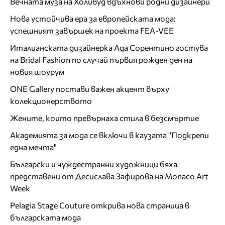
Вечната муза на Холивуд вдъхнови родни дизайнери
Нова устойчива ера за европейската мода:
успешният завършек на проекта FEA-VEE
Италианската дизайнерка Ада Сорентино гостува
на Bridal Fashion по случай първия рожден ден на
новия шоурум
ONE Gallery постави важен акцент върху
колекционерството
Жените, които превърнаха стила в безсмъртие
Академията за мода се включи в каузата "Подкрепи
една мечта"
Български и чуждестранни художници бяха
представени от Десислава Зафирова на Monaco Art
Week
Pelagia Stage Couture открива нова страница в
българската мода