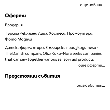
още новини...
Оферти
Бродерия
Търсим Рекламни Лица, Хостеси, Промоутъри,
Фото Модели
Датска фирма търси български производители -
The Danish company, Oliz/Koko-Nora seeks companies
that can sew together various sensory aid products
още оферти...
Предстоящи събития
още събития...