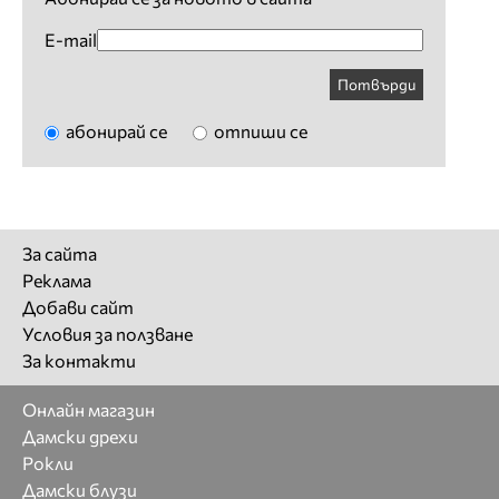
E-mail
Потвърди
абонирай се
отпиши се
За сайта
Реклама
Добави сайт
Условия за ползване
За контакти
Онлайн магазин
Дамски дрехи
Рокли
Дамски блузи