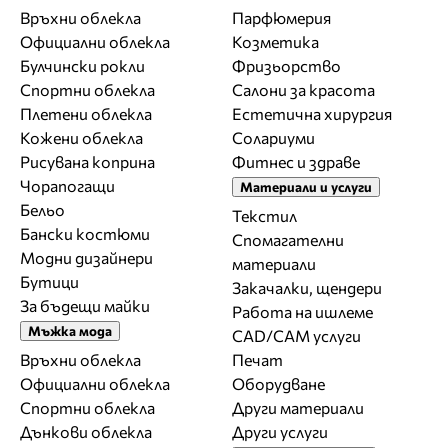
Връхни облекла
Парфюмерия
Официални облекла
Козметика
Булчински рокли
Фризьорство
Спортни облекла
Салони за красота
Плетени облекла
Естетична хирургия
Кожени облекла
Солариуми
Рисувана коприна
Фитнес и здраве
Чорапогащи
Материали и услуги
Бельо
Текстил
Бански костюми
Спомагателни
Модни дизайнери
материали
Бутици
Закачалки, щендери
За бъдещи майки
Работа на ишлеме
Мъжка мода
CAD/CAM услуги
Връхни облекла
Печат
Официални облекла
Оборудване
Спортни облекла
Други материали
Дънкови облекла
Други услуги