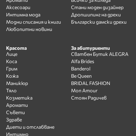
Аксесоари
Стани моден дизайнер
Интимна мода
Дропшипинг на дрехи
Модни списания и книги
Български дамски дрехи
Любопитни новини
Красота
За абитуриенти
Лице
Сватбен Бутик ALEGRA
Коса
Alfa Brides
Грим
Banderol
Кожа
Be Queen
Маникюр
BRIDAL FASHION
Тяло
Mon Amour
Козметика
Стоян Радичев
Аромати
Съвети
Здраве
Диети и отслабване
Интимно