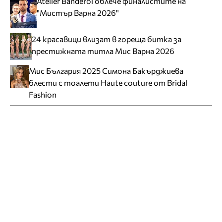
Atelier Banderol облече финалистите на
"Мистър Варна 2026"
24 красавици влизат в гореща битка за
престижната титла Мис Варна 2026
Мис България 2025 Симона Бакърджиева
блести с тоалети Haute couture от Bridal
Fashion