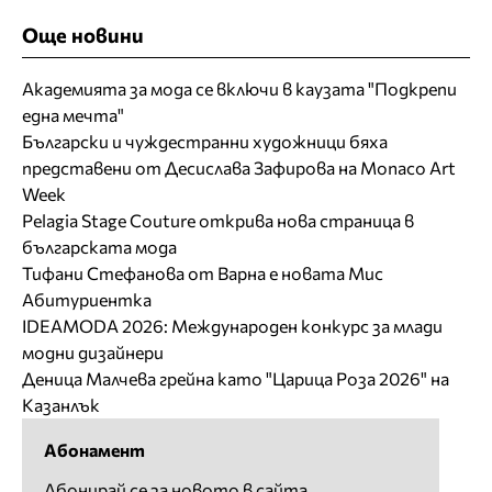
Още новини
Академията за мода се включи в каузата "Подкрепи
една мечта"
Български и чуждестранни художници бяха
представени от Десислава Зафирова на Monaco Art
Week
Pelagia Stage Couture открива нова страница в
българската мода
Тифани Стефанова от Варна е новата Мис
Абитуриентка
IDEAMODA 2026: Международен конкурс за млади
модни дизайнери
Деница Малчева грейна като "Царица Роза 2026" на
Казанлък
Абонамент
Абонирай се за новото в сайта