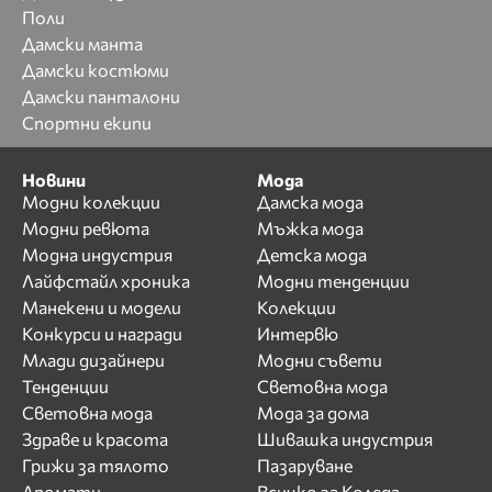
Поли
Дамски манта
Дамски костюми
Дамски панталони
Спортни екипи
Новини
Мода
Модни колекции
Дамска мода
Модни ревюта
Мъжка мода
Модна индустрия
Детска мода
Лайфстайл хроника
Модни тенденции
Манекени и модели
Колекции
Конкурси и награди
Интервю
Млади дизайнери
Модни съвети
Тенденции
Световна мода
Световна мода
Мода за дома
Здраве и красота
Шивашка индустрия
Грижи за тялото
Пазаруване
Аромати
Всичко за Коледа