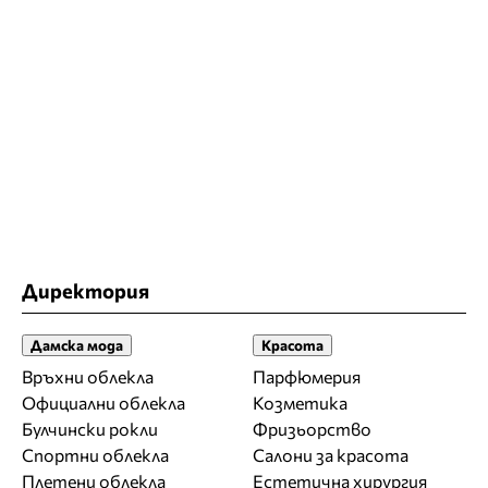
Директория
Дамска мода
Красота
Връхни облекла
Парфюмерия
Официални облекла
Козметика
Булчински рокли
Фризьорство
Спортни облекла
Салони за красота
Плетени облекла
Естетична хирургия