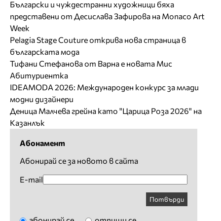
Български и чуждестранни художници бяха
представени от Десислава Зафирова на Monaco Art
Week
Pelagia Stage Couture открива нова страница в
българската мода
Тифани Стефанова от Варна е новата Мис
Абитуриентка
IDEAMODA 2026: Международен конкурс за млади
модни дизайнери
Деница Малчева грейна като "Царица Роза 2026" на
Казанлък
Абонамент
Абонирай се за новото в сайта
E-mail
Потвърди
абонирай се
отпиши се