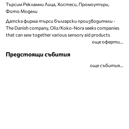
Търсим Рекламни Лица, Хостеси, Промоутъри,
Фото Модели
Датска фирма търси български производители -
The Danish company, Oliz/Koko-Nora seeks companies
that can sew together various sensory aid products
още оферти...
Предстоящи събития
още събития...