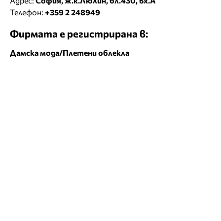
Адрес:
София, ж.к.Люлин, бл.430, вх.А
Телефон:
+359 2 248949
Фирмата е регистрирана в:
Дамска мода/Плетени облекла