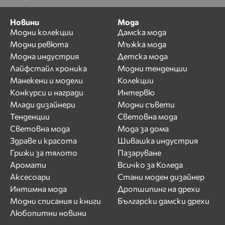
Новини
Мода
Модни колекции
Дамска мода
Модни ревюта
Мъжка мода
Модна индустрия
Детска мода
Лайфстайл хроника
Модни тенденции
Манекени и модели
Колекции
Конкурси и награди
Интервю
Млади дизайнери
Модни съвети
Тенденции
Световна мода
Световна мода
Мода за дома
Здраве и красота
Шивашка индустрия
Грижи за тялото
Пазаруване
Аромати
Всичко за Коледа
Аксесоари
Стани моден дизайнер
Интимна мода
Дропшипинг на дрехи
Модни списания и книги
Български дамски дрехи
Любопитни новини