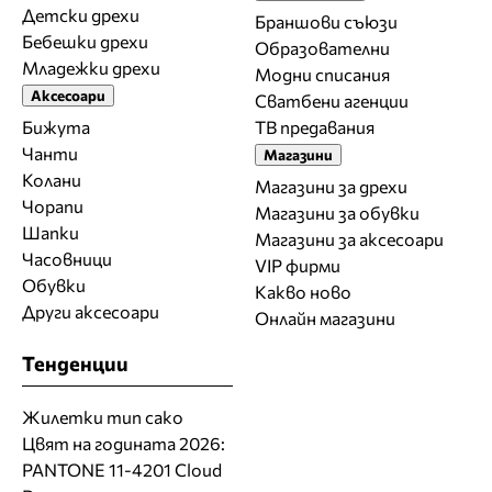
Детски дрехи
Браншови съюзи
Бебешки дрехи
Образователни
Младежки дрехи
Модни списания
Аксесоари
Сватбени агенции
Бижута
ТВ предавания
Чанти
Магазини
Колани
Магазини за дрехи
Чорапи
Магазини за обувки
Шапки
Магазини за aксесоари
Часовници
VIP фирми
Обувки
Какво ново
Други аксесоари
Онлайн магазини
Тенденции
Жилетки тип сако
Цвят на годината 2026:
PANTONE 11-4201 Cloud