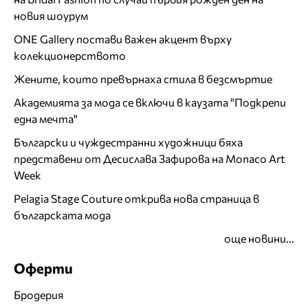
новия шоурум
ONE Gallery постави важен акцент върху
колекционерството
Жените, които превърнаха стила в безсмъртие
Академията за мода се включи в каузата "Подкрепи
една мечта"
Български и чуждестранни художници бяха
представени от Десислава Зафирова на Monaco Art
Week
Pelagia Stage Couture открива нова страница в
българската мода
още новини...
Оферти
Бродерия