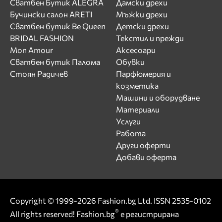
Сватбен Бутик ALEGRA
Дамски дрехи
Бучински салон ARETI
Мъжки дрехи
Сватбен бутик Be Queen
Детски дрехи
BRIDAL FASHION
Текстил и прежди
Mon Amour
Аксесоари
Сватбен бутик Палома
Обувки
Стоян Радичев
Парфюмерия и
козметика
Машини и оборудване
Материали
Услуги
Работа
Други оферти
Добави оферта
Copyright © 1999-2026 Fashion.bg Ltd. ISSN 2535-0102
®
All rights reserved! Fashion.bg
е регистрирана