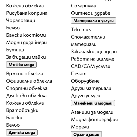
Кожени облекла
Солариуми
Рисувана коприна
Фитнес и здраве
Чорапогащи
Материали и услуги
Бельо
Текстил
Бански костюми
Спомагателни
Модни дизайнери
материали
Бутици
Закачалки, щендери
За бъдещи майки
Работа на ишлеме
Мъжка мода
CAD/CAM услуги
Връхни облекла
Печат
Официални облекла
Оборудване
Спортни облекла
Други материали
Дънкови облекла
Други услуги
Кожени облекла
Манекени и модели
Вратовръзки
Агенции за модели
Бански
Модна фотография
Бельо
Модели
Детска мода
Организации