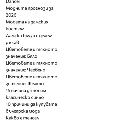
Dancer
Модните прогнози за
2026
Модата на дамския
костюм
Дамски блузи с дълъг
ръкав
Цветовете и тяхното
значение: Бяло
Цветовете и тяхното
значение: Червено
Цветовете и тяхното
значение: Жълто
15 начина да носим
класическо синьо
10 причини да купувате
българска мода
Какво е тенсел