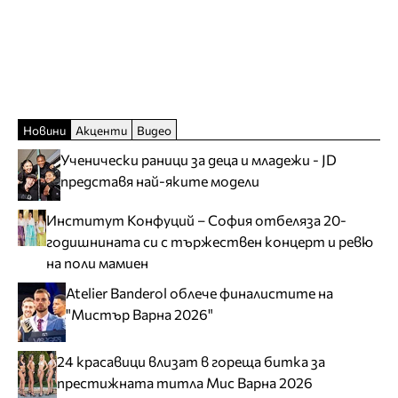
Новини
Акценти
Видео
Ученически раници за деца и младежи - JD
представя най-яките модели
Институт Конфуций – София отбеляза 20-
годишнината си с тържествен концерт и ревю
на поли мамиен
Atelier Banderol облече финалистите на
"Мистър Варна 2026"
24 красавици влизат в гореща битка за
престижната титла Мис Варна 2026