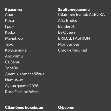
Красота
За абитуриенти
Лице
Сватбен Бутик ALEGRA
Коса
Alfa Brides
Грим
Banderol
Кожа
Be Queen
Маникюр
BRIDAL FASHION
Тяло
Mon Amour
Козметика
Стоян Радичев
Аромати
Съвети
Здраве
Диети и отслабване
Интимно
Лунна диета 2026
Ruse Fashion Week
Сватбени колекции
Оферти