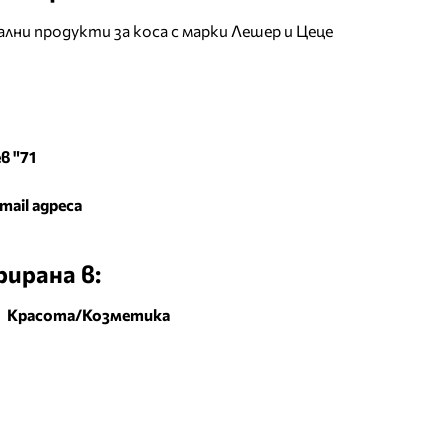
лни продукти за коса с марки Лешер и Цеце
в "71
mail адреса
ирана в:
|
Красота/Козметика