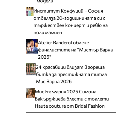
модели
Институт Конфуций – София
отбеляза 20-годишнината си с
тържествен концерт и ревю на
поли мамиен
Atelier Banderol облече
финалистите на "Мистър Варна
2026"
24 красавици влизат в гореща
битка за престижната титла
Мис Варна 2026
Мис България 2025 Симона
Бакърджиева блести с тоалети
Haute couture от Bridal Fashion