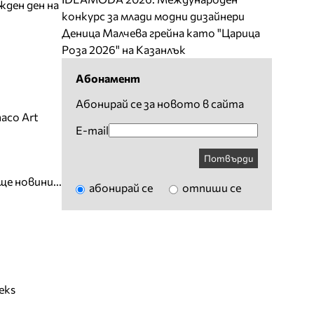
жден ден на
конкурс за млади модни дизайнери
Деница Малчева грейна като "Царица
Роза 2026" на Казанлък
Абонамент
Абонирай се за новото в сайта
aco Art
E-mail
Потвърди
ще новини...
абонирай се
отпиши се
eks