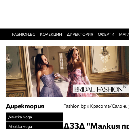
FASHION.BG
КОЛЕКЦИИ
ДИРЕКТОРИЯ
ОФЕРТИ
МАГ
Директория
Fashion.bg
»
Красота/Салони 
Дамска мода
ДЗЗД "Малкия п
Връхни облекла
Мъжка мода