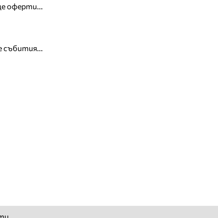
е оферти...
 събития...
ти