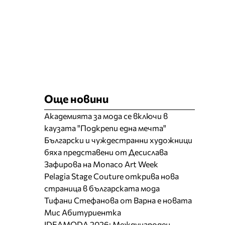
Още новини
Академията за мода се включи в
каузата "Подкрепи една мечта"
Български и чуждестранни художници
бяха представени от Десислава
Зафирова на Monaco Art Week
Pelagia Stage Couture открива нова
страница в българската мода
Тифани Стефанова от Варна е новата
Мис Абитуриентка
IDEAMODA 2026: Международен