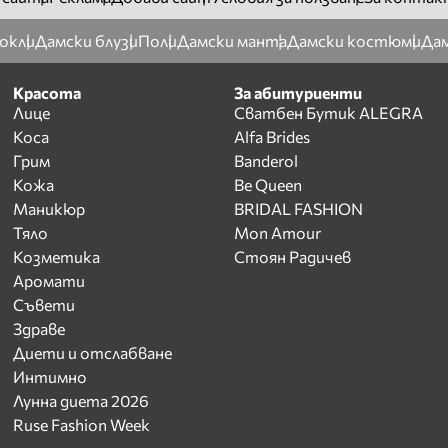
окли
Дамски блузи
Поли
Дамски манта
Дамски костюми
Дам
Красота
За абитуриенти
Лице
Сватбен Бутик ALEGRA
Коса
Alfa Brides
Грим
Banderol
Кожа
Be Queen
Маникюр
BRIDAL FASHION
Тяло
Mon Amour
Козметика
Стоян Радичев
Аромати
Съвети
Здраве
Диети и отслабване
Интимно
Лунна диета 2026
Ruse Fashion Week