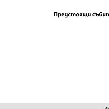
Предстоящи съби
За