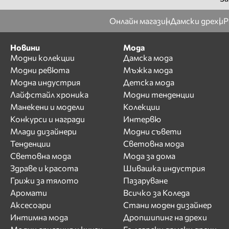
Онлайн магазин
Дамски дрехи
Р
Новини
Мода
Модни колекции
Дамска мода
Модни ревюта
Мъжка мода
Модна индустрия
Детска мода
Лайфстайл хроника
Модни тенденции
Манекени и модели
Колекции
Конкурси и награди
Интервю
Млади дизайнери
Модни съвети
Тенденции
Световна мода
Световна мода
Мода за дома
Здраве и красота
Шивашка индустрия
Грижи за тялото
Пазаруване
Аромати
Всичко за Коледа
Аксесоари
Стани моден дизайнер
Интимна мода
Дропшипинг на дрехи