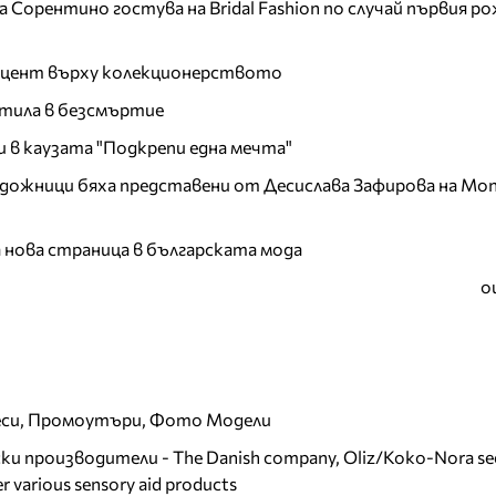
Сорентино гостува на Bridal Fashion по случай първия ро
акцент върху колекционерството
тила в безсмъртие
и в каузата "Подкрепи една мечта"
дожници бяха представени от Десислава Зафирова на Mon
а нова страница в българската мода
о
еси, Промоутъри, Фото Модели
и производители - The Danish company, Oliz/Koko-Nora se
r various sensory aid products