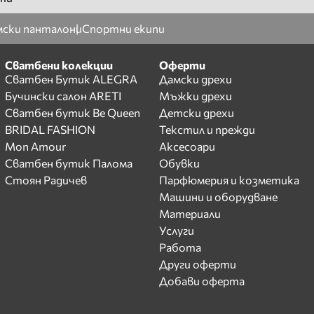
ски панталони
Спортни екипи
Сватбени колекции
Оферти
Сватбен Бутик ALEGRA
Дамски дрехи
Бучински салон ARETI
Мъжки дрехи
Сватбен бутик Be Queen
Детски дрехи
BRIDAL FASHION
Текстил и прежди
Mon Amour
Аксесоари
Сватбен бутик Палома
Обувки
Стоян Радичев
Парфюмерия и козметика
Машини и оборудване
Материали
Услуги
Работа
Други оферти
Добави оферта