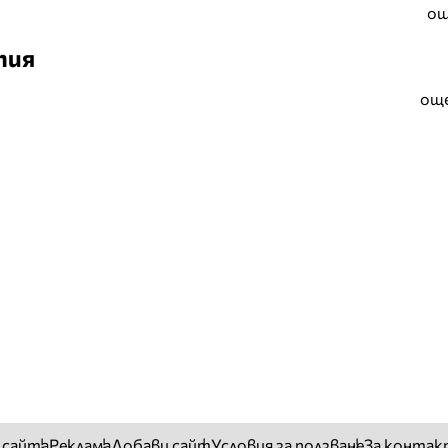
ощ
тия
още
 сайта
Реклама
Добави сайт
Условия за ползване
За контак