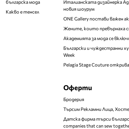
Италианската дизайнерка Ада 
българска мода
новия шоурум
Какво е тенсел
ONE Gallery постави важен 
Жените, които превърнаха с
Академията за мода се включ
Български и чуждестранни ху
Week
Pelagia Stage Couture открив
Оферти
Бродерия
Търсим Рекламни Лица, Хост
Датска фирма търси българск
companies that can sew togethe