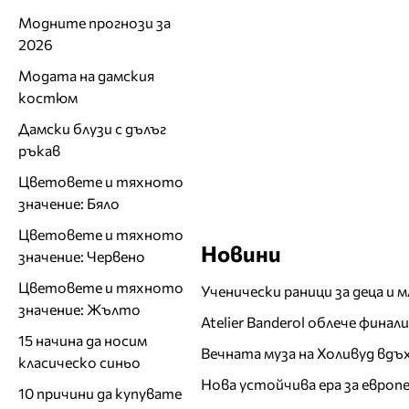
Модните прогнози за
2026
Модата на дамския
костюм
Дамски блузи с дълъг
ръкав
Цветовете и тяхното
значение: Бяло
Цветовете и тяхното
Новини
значение: Червено
Цветовете и тяхното
Ученически раници за деца и 
значение: Жълто
Atelier Banderol облече фина
15 начина да носим
Вечната муза на Холивуд вдъ
класическо синьо
Нова устойчива ера за евро
10 причини да купувате