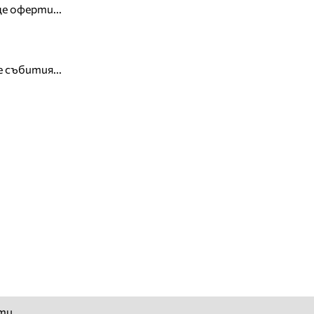
е оферти...
 събития...
ти