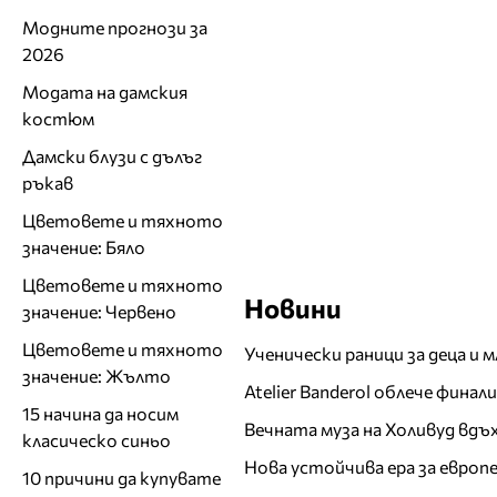
Модните прогнози за
2026
Модата на дамския
костюм
Дамски блузи с дълъг
ръкав
Цветовете и тяхното
значение: Бяло
Цветовете и тяхното
Новини
значение: Червено
Цветовете и тяхното
Ученически раници за деца и 
значение: Жълто
Atelier Banderol облече фина
15 начина да носим
Вечната муза на Холивуд вдъ
класическо синьо
Нова устойчива ера за евро
10 причини да купувате