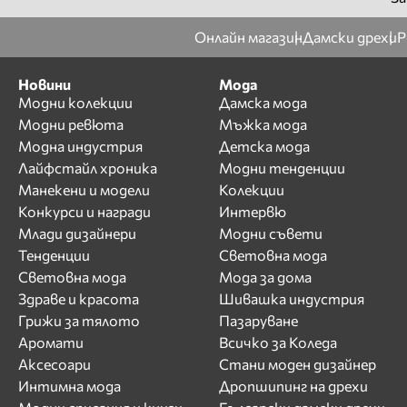
Онлайн магазин
Дамски дрехи
Р
Новини
Мода
Модни колекции
Дамска мода
Модни ревюта
Мъжка мода
Модна индустрия
Детска мода
Лайфстайл хроника
Модни тенденции
Манекени и модели
Колекции
Конкурси и награди
Интервю
Млади дизайнери
Модни съвети
Тенденции
Световна мода
Световна мода
Мода за дома
Здраве и красота
Шивашка индустрия
Грижи за тялото
Пазаруване
Аромати
Всичко за Коледа
Аксесоари
Стани моден дизайнер
Интимна мода
Дропшипинг на дрехи