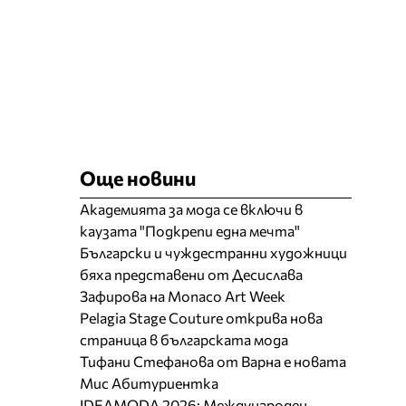
Още новини
Академията за мода се включи в
каузата "Подкрепи една мечта"
Български и чуждестранни художници
бяха представени от Десислава
Зафирова на Monaco Art Week
Pelagia Stage Couture открива нова
страница в българската мода
Тифани Стефанова от Варна е новата
Мис Абитуриентка
IDEAMODA 2026: Международен