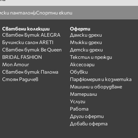
ски панталони
Спортни екипи
Сватбени колекции
Оферти
Сватбен Бутик ALEGRA
Дамски дрехи
Бучински салон ARETI
Мъжки дрехи
Сватбен бутик Be Queen
Детски дрехи
BRIDAL FASHION
Текстил и прежди
Mon Amour
Аксесоари
Сватбен бутик Палома
Обувки
Стоян Радичев
Парфюмерия и козметика
Машини и оборудване
Материали
Услуги
Работа
Други оферти
Добави оферта