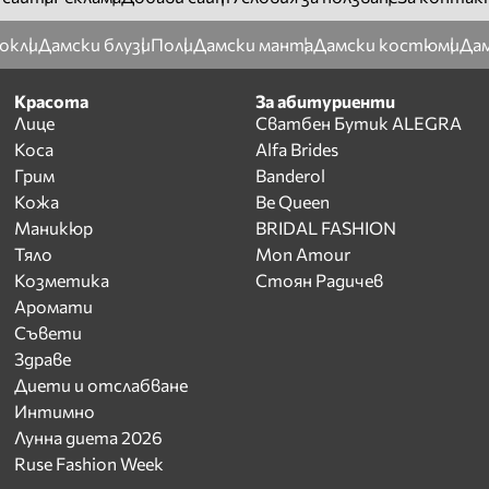
окли
Дамски блузи
Поли
Дамски манта
Дамски костюми
Дам
Красота
За абитуриенти
Лице
Сватбен Бутик ALEGRA
Коса
Alfa Brides
Грим
Banderol
Кожа
Be Queen
Маникюр
BRIDAL FASHION
Тяло
Mon Amour
Козметика
Стоян Радичев
Аромати
Съвети
Здраве
Диети и отслабване
Интимно
Лунна диета 2026
Ruse Fashion Week