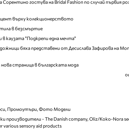
Сорентино гостува на Bridal Fashion по случай първия ро
акцент върху колекционерството
тила в безсмъртие
и в каузата "Подкрепи една мечта"
дожници бяха представени от Десислава Зафирова на Mon
а нова страница в българската мода
о
еси, Промоутъри, Фото Модели
и производители - The Danish company, Oliz/Koko-Nora se
r various sensory aid products