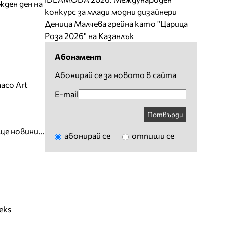
жден ден на
конкурс за млади модни дизайнери
Деница Малчева грейна като "Царица
Роза 2026" на Казанлък
Абонамент
Абонирай се за новото в сайта
aco Art
E-mail
Потвърди
ще новини...
абонирай се
отпиши се
eks