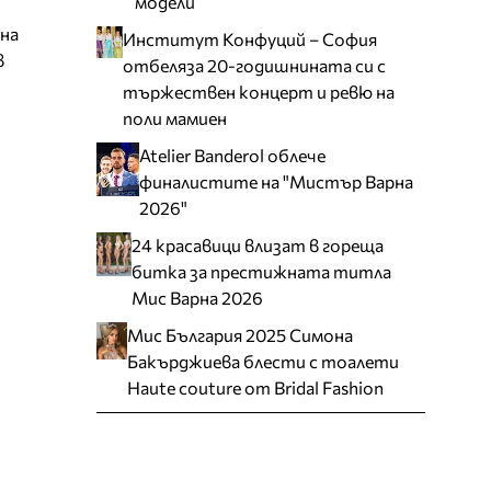
модели
зна
Институт Конфуций – София
в
отбеляза 20-годишнината си с
тържествен концерт и ревю на
поли мамиен
Atelier Banderol облече
финалистите на "Мистър Варна
2026"
24 красавици влизат в гореща
битка за престижната титла
Мис Варна 2026
Мис България 2025 Симона
Бакърджиева блести с тоалети
Haute couture от Bridal Fashion