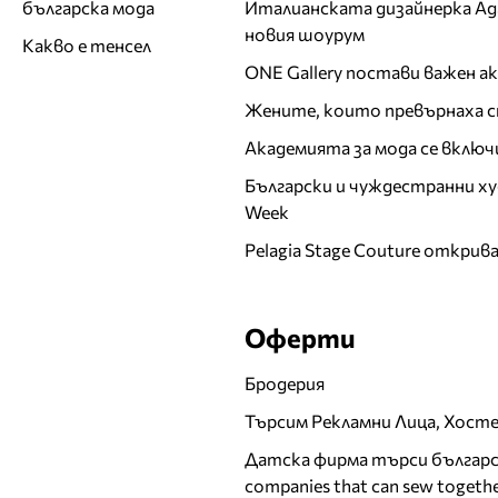
Италианската дизайнерка Ада 
българска мода
новия шоурум
Какво е тенсел
ONE Gallery постави важен 
Жените, които превърнаха с
Академията за мода се включ
Български и чуждестранни ху
Week
Pelagia Stage Couture открив
Оферти
Бродерия
Търсим Рекламни Лица, Хост
Датска фирма търси българск
companies that can sew togethe