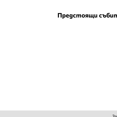
Предстоящи съби
За