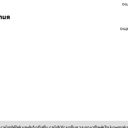
ощ
тия
още
 сайта
Реклама
Добави сайт
Условия за ползване
За контак