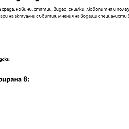
а среда, новини, статии, видео, снимки, любопитна и поле
ри на актуални събития, мнения на водещи специалисти 
дски
ирана в:
я