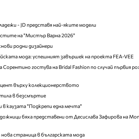
младежи - JD представя най-яките модели
листите на "Мистър Варна 2026"
хнови родни дизайнери
пейската мода: успешният завършек на проекта FEA-VEE
Сорентино гостува на Bridal Fashion по случай първия ро
акцент върху колекционерството
тила в безсмъртие
и в каузата "Подкрепи една мечта"
дожници бяха представени от Десислава Зафирова на Mon
а нова страница в българската мода