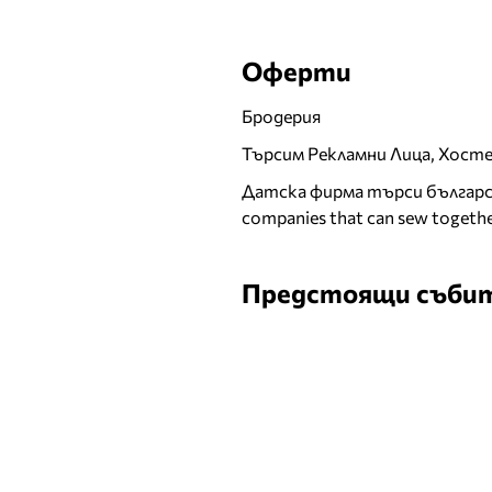
Оферти
Бродерия
Търсим Рекламни Лица, Хост
Датска фирма търси българск
companies that can sew togethe
Предстоящи съби