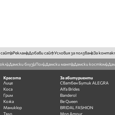
 сайта
Реклама
Добави сайт
Условия за ползване
За контак
окли
Дамски блузи
Поли
Дамски манта
Дамски костюми
Дам
Красота
За абитуриенти
Лице
Сватбен Бутик ALEGRA
Коса
Alfa Brides
Грим
Banderol
Кожа
Be Queen
Маникюр
BRIDAL FASHION
Тяло
Mon Amour