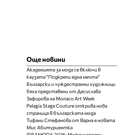
Още новини
Академията за мода се включи в
каузата "Подкрепи една мечта"
Български и чуждестранни художници
бяха представени от Десислава
Зафирова на Monaco Art Week
Pelagia Stage Couture открива нова
страница в българската мода
Тифани Стефанова от Варна е новата
Мис Абитуриентка
IDEAMODA 2026: Международен