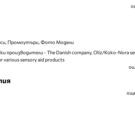
о
еси, Промоутъри, Фото Модели
и производители - The Danish company, Oliz/Koko-Nora se
r various sensory aid products
ощ
тия
още