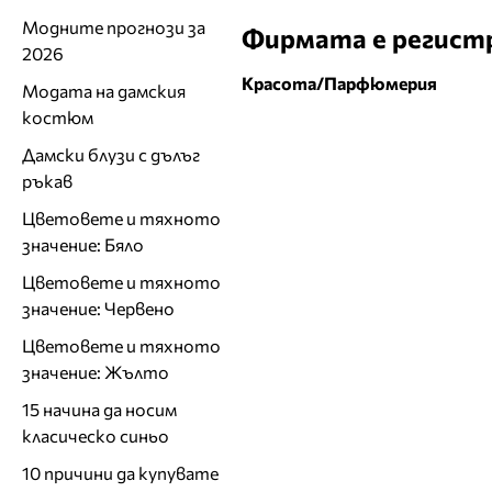
Модните прогнози за
Фирмата е регистр
2026
Красота/Парфюмерия
Модата на дамския
костюм
Дамски блузи с дълъг
ръкав
Цветовете и тяхното
значение: Бяло
Цветовете и тяхното
значение: Червено
Цветовете и тяхното
значение: Жълто
15 начина да носим
класическо синьо
10 причини да купувате