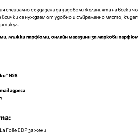
я специално създадена да задоволи желанията на всеки чо
всички се нуждаем от удобно и съвременно място, къдет
артикул.
юми
,
мъжки парфюми
,
онлайн магазини за маркови парфю
вски” №6
mail адреса
m
та:
La Folie EDP за жени