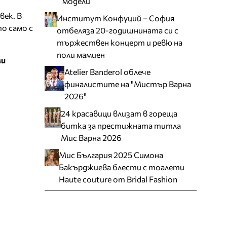
модели
век. В
Институт Конфуций – София
о само с
отбеляза 20-годишнината си с
тържествен концерт и ревю на
поли мамиен
ми
Atelier Banderol облече
финалистите на "Мистър Варна
2026"
24 красавици влизат в гореща
битка за престижната титла
Мис Варна 2026
Мис България 2025 Симона
Бакърджиева блести с тоалети
Haute couture от Bridal Fashion