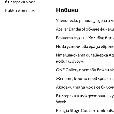
българска мода
Новини
Какво е тенсел
Ученически раници за деца и 
Atelier Banderol облече фина
Вечната муза на Холивуд вдъ
Нова устойчива ера за евро
Италианската дизайнерка Ада 
новия шоурум
ONE Gallery постави важен 
Жените, които превърнаха с
Академията за мода се включ
Български и чуждестранни ху
Week
Pelagia Stage Couture открив