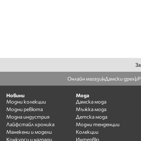
За
Онлайн магазин
Дамски дрехи
Р
Новини
Мода
Модни колекции
Дамска мода
Модни ревюта
Мъжка мода
Модна индустрия
Детска мода
Лайфстайл хроника
Модни тенденции
Манекени и модели
Колекции
Конкурси и награди
Интервю