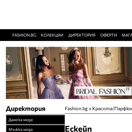
FASHION.BG
КОЛЕКЦИИ
ДИРЕКТОРИЯ
ОФЕРТИ
МАГ
Директория
Fashion.bg
»
Красота/Парфю
Дамска мода
Ескейп
Връхни облекла
Мъжка мода