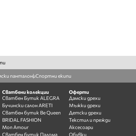
ти
ски панталони
Спортни екипи
Сватбени колекции
Оферти
Сватбен Бутик ALEGRA
Дамски дрехи
Бучински салон ARETI
Мъжки дрехи
Сватбен бутик Be Queen
Детски дрехи
BRIDAL FASHION
Текстил и прежди
Mon Amour
Аксесоари
Сватбен бутик Палома
Обувки