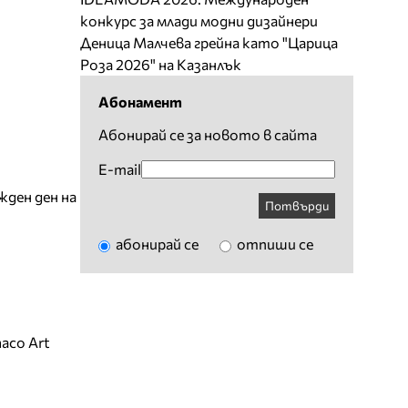
конкурс за млади модни дизайнери
Деница Малчева грейна като "Царица
Роза 2026" на Казанлък
Абонамент
Абонирай се за новото в сайта
E-mail
жден ден на
Потвърди
абонирай се
отпиши се
aco Art