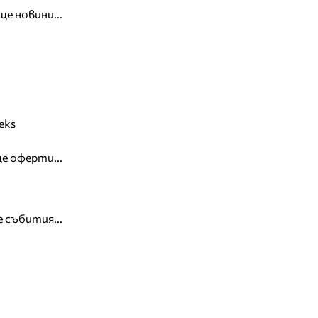
ще новини...
eks
е оферти...
 събития...