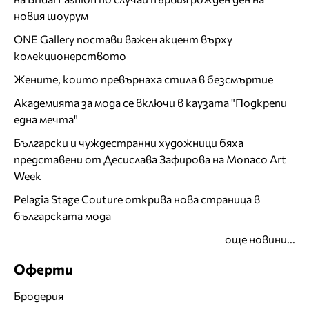
новия шоурум
ONE Gallery постави важен акцент върху
колекционерството
Жените, които превърнаха стила в безсмъртие
Академията за мода се включи в каузата "Подкрепи
една мечта"
Български и чуждестранни художници бяха
представени от Десислава Зафирова на Monaco Art
Week
Pelagia Stage Couture открива нова страница в
българската мода
още новини...
Оферти
Бродерия