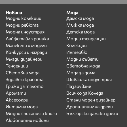
Новини
Мода
Модни колекции
Дамска мода
Модни ревюта
Мъжка мода
Модна индустрия
Детска мода
Лайфстайл хроника
Модни тенденции
Манекени и модели
Колекции
Конкурси и награди
Интервю
Млади дизайнери
Модни съвети
Тенденции
Световна мода
Световна мода
Мода за дома
Здраве и красота
Шивашка индустрия
Грижи за тялото
Пазаруване
Аромати
Всичко за Коледа
Аксесоари
Стани моден дизайнер
Интимна мода
Дропшипинг на дрехи
Модни списания и книги
Български дамски дрехи
Любопитни новини