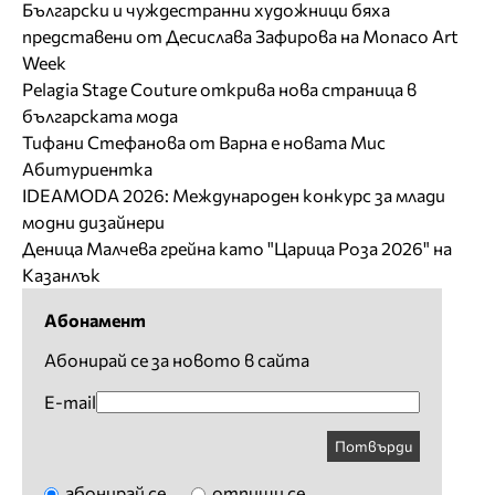
Български и чуждестранни художници бяха
представени от Десислава Зафирова на Monaco Art
Week
Pelagia Stage Couture открива нова страница в
българската мода
Тифани Стефанова от Варна е новата Мис
Абитуриентка
IDEAMODA 2026: Международен конкурс за млади
модни дизайнери
Деница Малчева грейна като "Царица Роза 2026" на
Казанлък
Абонамент
Абонирай се за новото в сайта
E-mail
Потвърди
абонирай се
отпиши се