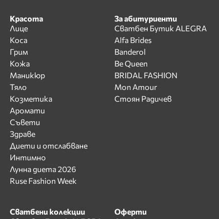
Красота
За абитуриенти
Лице
Сватбен Бутик ALEGRA
Коса
Alfa Brides
Грим
Banderol
Кожа
Be Queen
Маникюр
BRIDAL FASHION
Тяло
Mon Amour
Козметика
Стоян Радичев
Аромати
Съвети
Здраве
Диети и отслабване
Интимно
Лунна диета 2026
Ruse Fashion Week
Сватбени колекции
Оферти