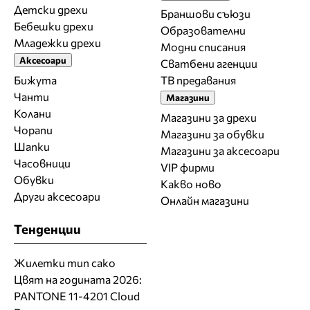
Детски дрехи
Браншови съюзи
Бебешки дрехи
Образователни
Младежки дрехи
Модни списания
Аксесоари
Сватбени агенции
Бижута
ТВ предавания
Чанти
Магазини
Колани
Магазини за дрехи
Чорапи
Магазини за обувки
Шапки
Магазини за aксесоари
Часовници
VIP фирми
Обувки
Какво ново
Други аксесоари
Онлайн магазини
Тенденции
Жилетки тип сако
Цвят на годината 2026:
PANTONE 11-4201 Cloud