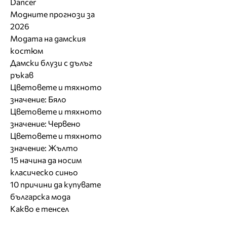
Dancer
Модните прогнози за
2026
Модата на дамския
костюм
Дамски блузи с дълъг
ръкав
Цветовете и тяхното
значение: Бяло
Цветовете и тяхното
значение: Червено
Цветовете и тяхното
значение: Жълто
15 начина да носим
класическо синьо
10 причини да купувате
българска мода
Какво е тенсел