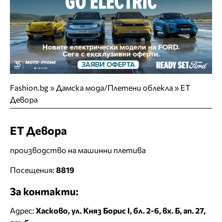
Fashion.bg
»
Дамска мода/Плетени облекла
»
ЕТ
Девора
ЕТ Девора
производство на машинни плетива
Посещения:
8819
За контакти:
Адрес:
Хасково, ул. Княз Борис I, бл. 2-6, вх. Б, ап. 27,