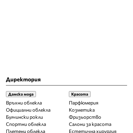
Директория
Дамска мода
Красота
Връхни облекла
Парфюмерия
Официални облекла
Козметика
Булчински рокли
Фризьорство
Спортни облекла
Салони за красота
Плетени облекла
Естетична хирургия