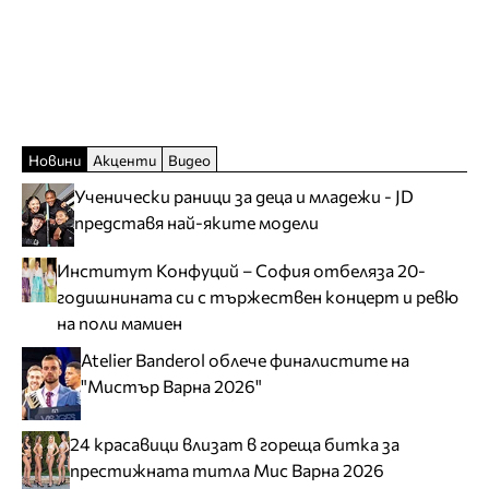
Новини
Акценти
Видео
Ученически раници за деца и младежи - JD
представя най-яките модели
Институт Конфуций – София отбеляза 20-
годишнината си с тържествен концерт и ревю
на поли мамиен
Atelier Banderol облече финалистите на
"Мистър Варна 2026"
24 красавици влизат в гореща битка за
престижната титла Мис Варна 2026