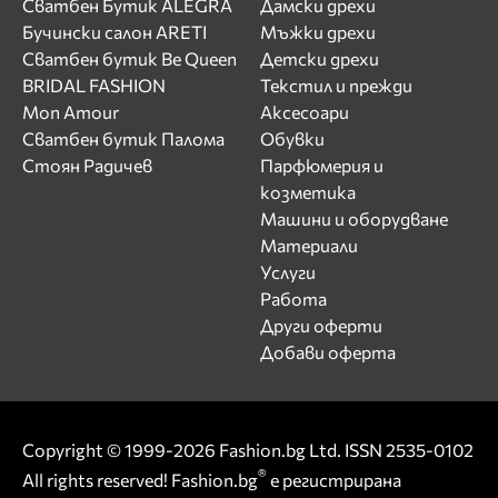
Сватбен Бутик ALEGRA
Дамски дрехи
Бучински салон ARETI
Мъжки дрехи
Сватбен бутик Be Queen
Детски дрехи
BRIDAL FASHION
Текстил и прежди
Mon Amour
Аксесоари
Сватбен бутик Палома
Обувки
Стоян Радичев
Парфюмерия и
козметика
Машини и оборудване
Материали
Услуги
Работа
Други оферти
Добави оферта
Copyright © 1999-2026 Fashion.bg Ltd. ISSN 2535-0102
®
All rights reserved! Fashion.bg
е регистрирана