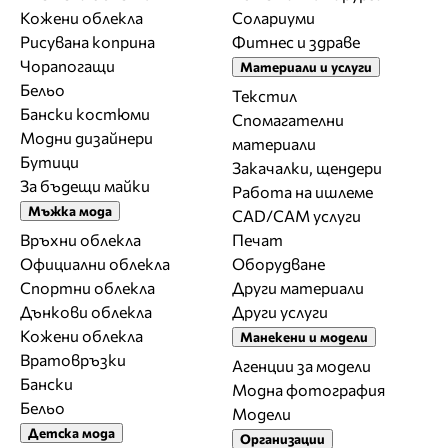
Кожени облекла
Солариуми
Рисувана коприна
Фитнес и здраве
Чорапогащи
Материали и услуги
Бельо
Текстил
Бански костюми
Спомагателни
Модни дизайнери
материали
Бутици
Закачалки, щендери
За бъдещи майки
Работа на ишлеме
Мъжка мода
CAD/CAM услуги
Връхни облекла
Печат
Официални облекла
Оборудване
Спортни облекла
Други материали
Дънкови облекла
Други услуги
Кожени облекла
Манекени и модели
Вратовръзки
Агенции за модели
Бански
Модна фотография
Бельо
Модели
Детска мода
Организации