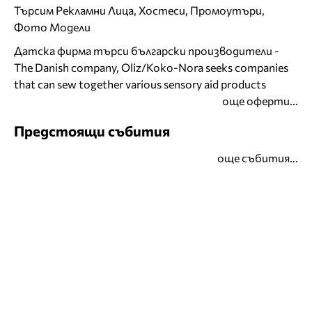
Търсим Рекламни Лица, Хостеси, Промоутъри,
Фото Модели
Датска фирма търси български производители -
The Danish company, Oliz/Koko-Nora seeks companies
that can sew together various sensory aid products
още оферти...
Предстоящи събития
още събития...