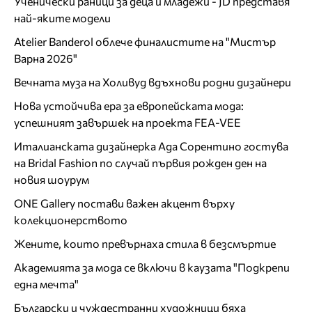
Ученически раници за деца и младежи - JD представя
най-яките модели
Atelier Banderol облече финалистите на "Мистър
Варна 2026"
Вечната муза на Холивуд вдъхнови родни дизайнери
Нова устойчива ера за европейската мода:
успешният завършек на проекта FEA-VEE
Италианската дизайнерка Ада Сорентино гостува
на Bridal Fashion по случай първия рожден ден на
новия шоурум
ONE Gallery постави важен акцент върху
колекционерството
Жените, които превърнаха стила в безсмъртие
Академията за мода се включи в каузата "Подкрепи
една мечта"
Български и чуждестранни художници бяха