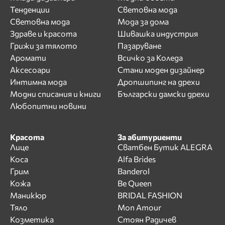
Тенденции
Световна мода
Световна мода
Мода за дома
Здраве и красота
Шивашка индустрия
Грижи за тялото
Пазаруване
Аромати
Всичко за Коледа
Аксесоари
Стани моден дизайнер
Интимна мода
Дропшипинг на дрехи
Модни списания и книги
Български дамски дрехи
Любопитни новини
Красота
За абитуриенти
Лице
Сватбен Бутик ALEGRA
Коса
Alfa Brides
Грим
Banderol
Кожа
Be Queen
Маникюр
BRIDAL FASHION
Тяло
Mon Amour
Козметика
Стоян Радичев