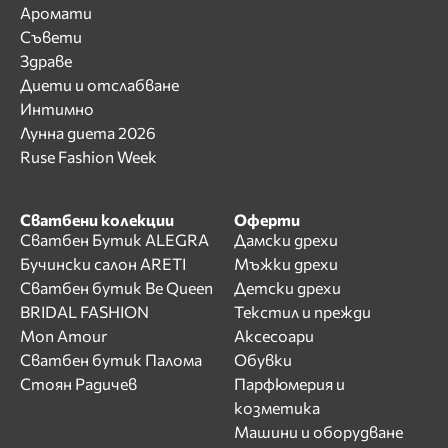
Аромати
Съвети
Здраве
Диети и отслабване
Интимно
Лунна диета 2026
Ruse Fashion Week
Сватбени колекции
Оферти
Сватбен Бутик ALEGRA
Дамски дрехи
Бучински салон ARETI
Мъжки дрехи
Сватбен бутик Be Queen
Детски дрехи
BRIDAL FASHION
Текстил и прежди
Mon Amour
Аксесоари
Сватбен бутик Палома
Обувки
Стоян Радичев
Парфюмерия и
козметика
Машини и оборудване