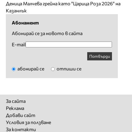
Деница Малчева грейна като "Царица Роза 2026" на
Казанлък
Абонамент
Абонирай се за новото в сайта
E-mail
Потвърди
абонирай се
отпиши се
За сайта
Реклама
Добави сайт
Условия за ползване
За контакти