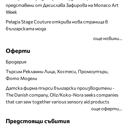
представени от Десислава Зафирова на Monaco Art
Week
Pelagia Stage Couture открива нова страница в
българската мода
още новини...
Оферти
Бродерия
Търсим Рекламни Лица, Хостеси, Промоутъри,
Фото Модели
Датска фирма търси български производители -
The Danish company, Oliz/Koko-Nora seeks companies
that can sew together various sensory aid products
още оферти...
Предстоящи събития