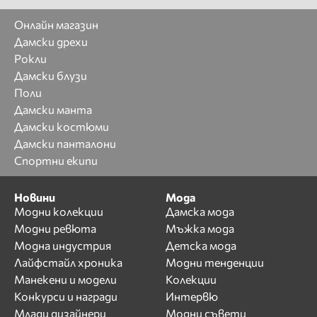
Онлайн магазин
Дамски дрехи
Рокли
Дамски блузи
Поли
Дамски манта
Дамски костюми
Дамски панталони
Спортни екипи
Новини
Мода
Модни колекции
Дамска мода
Модни ревюта
Мъжка мода
Модна индустрия
Детска мода
Лайфстайл хроника
Модни тенденции
Манекени и модели
Колекции
Конкурси и награди
Интервю
Млади дизайнери
Модни съвети