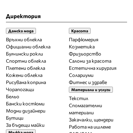
Директория
Дамска мода
Красота
Връхни облекла
Парфюмерия
Официални облекла
Козметика
Булчински рокли
Фризьорство
Спортни облекла
Салони за красота
Плетени облекла
Естетична хирургия
Кожени облекла
Солариуми
Рисувана коприна
Фитнес и здраве
Чорапогащи
Материали и услуги
Бельо
Текстил
Бански костюми
Спомагателни
Модни дизайнери
материали
Бутици
Закачалки, щендери
За бъдещи майки
Работа на ишлеме
Мъжка мода