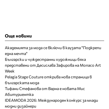
Още новини
Академията за мода се включи в каузата "Подкрепи
една мечта"
Български и чуждестранни художници бяха
представени от Десислава Зафирова на Monaco Art
Week
Pelagia Stage Couture открива нова страница в
българската мода
Тифани Стефанова от Варна е новата Мис
Абитуриентка
IDEAMODA 2026: Международен конкурс за млади
модни дизайнери