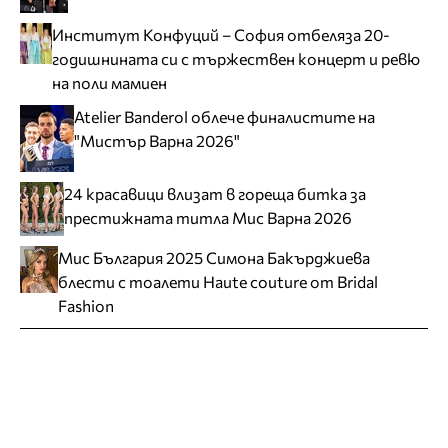
Институт Конфуций – София отбеляза 20-
годишнината си с тържествен концерт и ревю
на поли мамиен
Atelier Banderol облече финалистите на
"Мистър Варна 2026"
24 красавици влизат в гореща битка за
престижната титла Мис Варна 2026
Мис България 2025 Симона Бакърджиева
блести с тоалети Haute couture от Bridal
Fashion