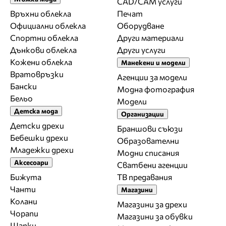
CAD/CAM услуги
Връхни облекла
Печат
Официални облекла
Оборудване
Спортни облекла
Други материали
Дънкови облекла
Други услуги
Кожени облекла
Манекени и модели
Вратовръзки
Агенции за модели
Бански
Модна фотография
Бельо
Модели
Детска мода
Организации
Детски дрехи
Браншови съюзи
Бебешки дрехи
Образователни
Младежки дрехи
Модни списания
Аксесоари
Сватбени агенции
Бижута
ТВ предавания
Чанти
Магазини
Колани
Магазини за дрехи
Чорапи
Магазини за обувки
Шапки