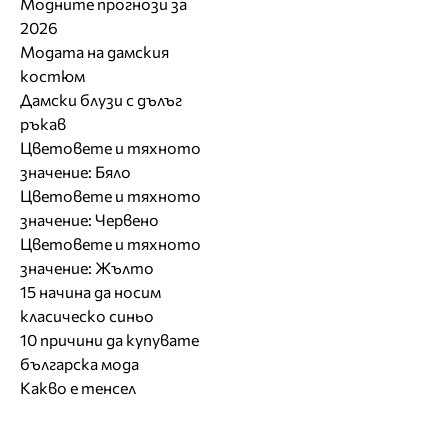
Модните прогнози за
2026
Модата на дамския
костюм
Дамски блузи с дълъг
ръкав
Цветовете и тяхното
значение: Бяло
Цветовете и тяхното
значение: Червено
Цветовете и тяхното
значение: Жълто
15 начина да носим
класическо синьо
10 причини да купувате
българска мода
Какво е тенсел