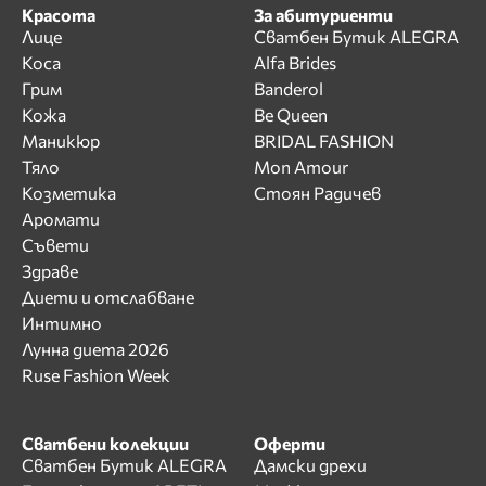
Красота
За абитуриенти
Лице
Сватбен Бутик ALEGRA
Коса
Alfa Brides
Грим
Banderol
Кожа
Be Queen
Маникюр
BRIDAL FASHION
Тяло
Mon Amour
Козметика
Стоян Радичев
Аромати
Съвети
Здраве
Диети и отслабване
Интимно
Лунна диета 2026
Ruse Fashion Week
Сватбени колекции
Оферти
Сватбен Бутик ALEGRA
Дамски дрехи