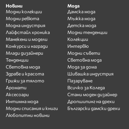
Новини
Мода
Модни колекции
Дамска мода
Модни ревюта
Мъжка мода
Модна индустрия
Детска мода
Лайфстайл хроника
Модни тенденции
Манекени и модели
Колекции
Конкурси и награди
Интервю
Млади дизайнери
Модни съвети
Тенденции
Световна мода
Световна мода
Мода за дома
Здраве и красота
Шивашка индустрия
Грижи за тялото
Пазаруване
Аромати
Всичко за Коледа
Аксесоари
Стани моден дизайнер
Интимна мода
Дропшипинг на дрехи
Модни списания и книги
Български дамски дрехи
Любопитни новини