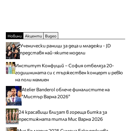
Новини
Акценти
Видео
Ученически раници за деца и младежи - JD
представя най-яките модели
Институт Конфуций – София отбеляза 20-
годишнината си с тържествен концерт и ревю
на поли мамиен
Atelier Banderol облече финалистите на
"Мистър Варна 2026"
24 красавици влизат в гореща битка за
престижната титла Мис Варна 2026
Мис България 2025 Симона Бакърджиева