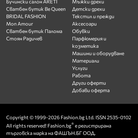
Бучински салон ARETI
Мъжки дрехи
Сватбен бутик Be Queen
Детски дрехи
BRIDAL FASHION
Текстил и прежди
Mon Amour
Аксесоари
Сватбен бутик Палома
Обувки
Стоян Радичев
Парфюмерия и
козметика
Машини и оборудване
Материали
Услуги
Работа
Други оферти
Добави оферта
Copyright © 1999-2026 Fashion.bg Ltd. ISSN 2535-0102
®
All rights reserved! Fashion.bg
е регистрирана
търговска марка на ФАШЪН.БГ ООД.