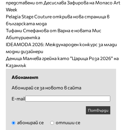
представени от Десислава Зафирова на Monaco Art
Week
Pelagia Stage Couture открива нова страница в
българската мода
Тифани Стефанова от Варна е новата Мис
Абитуриентка
IDEAMODA 2026: Международен конкурс за млади
модни дизайнери
Деница Малчева грейна като "Царица Роза 2026" на
Казанлък
Абонамент
Абонирай се за новото в сайта
E-mail
Потвърди
абонирай се
отпиши се