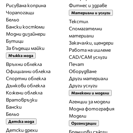
Рисувана коприна
Фитнес и здраве
Чорапогащи
Материали и услуги
Бельо
Текстил
Бански костюми
Спомагателни
Модни дизайнери
материали
Бутици
Закачалки, щендери
За бъдещи майки
Работа на ишлеме
Мъжка мода
CAD/CAM услуги
Връхни облекла
Печат
Официални облекла
Оборудване
Спортни облекла
Други материали
Дънкови облекла
Други услуги
Кожени облекла
Манекени и модели
Вратовръзки
Агенции за модели
Бански
Модна фотография
Бельо
Модели
Детска мода
Организации
Детски дрехи
Браншови съюзи