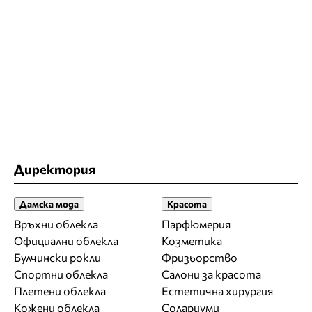
Директория
Дамска мода
Красота
Връхни облекла
Парфюмерия
Официални облекла
Козметика
Булчински рокли
Фризьорство
Спортни облекла
Салони за красота
Плетени облекла
Естетична хирургия
Кожени облекла
Солариуми