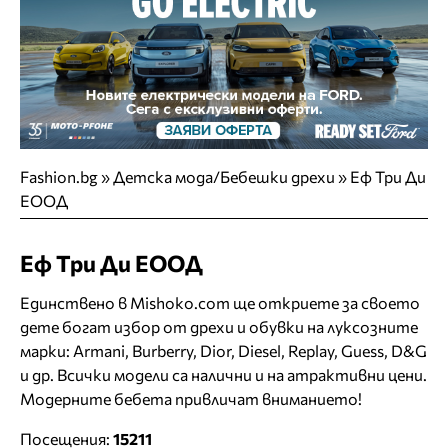
Fashion.bg
»
Детска мода/Бебешки дрехи
»
Еф Три Ди
ЕООД
Еф Три Ди ЕООД
Единствено в Mishoko.com ще откриете за своето
дете богат избор от дрехи и обувки на луксозните
марки: Armani, Burberry, Dior, Diesel, Replay, Guess, D&G
и др. Всички модели са налични и на атрактивни цени.
Модерните бебета привличат вниманието!
Посещения:
15211