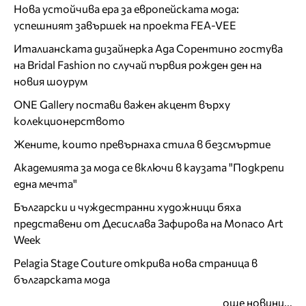
Нова устойчива ера за европейската мода:
успешният завършек на проекта FEA-VEE
Италианската дизайнерка Ада Сорентино гостува
на Bridal Fashion по случай първия рожден ден на
новия шоурум
ONE Gallery постави важен акцент върху
колекционерството
Жените, които превърнаха стила в безсмъртие
Академията за мода се включи в каузата "Подкрепи
една мечта"
Български и чуждестранни художници бяха
представени от Десислава Зафирова на Monaco Art
Week
Pelagia Stage Couture открива нова страница в
българската мода
още новини...