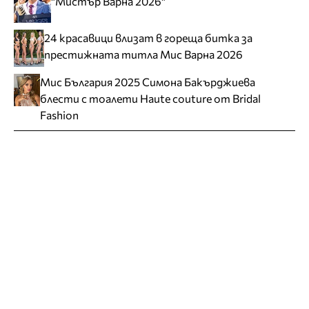
"Мистър Варна 2026"
24 красавици влизат в гореща битка за
престижната титла Мис Варна 2026
Мис България 2025 Симона Бакърджиева
блести с тоалети Haute couture от Bridal
Fashion