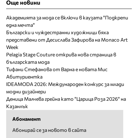
Още новини
Академията за мода се включи в каузата "Подкрепи
една мечта"
Български и чуждестранни художници бяха
представени от Десислава Зафирова на Monaco Art
Week
Pelagia Stage Couture открива нова страница в
българската мода
Тифани Стефанова от Варна е новата Мис
Абитуриентка
IDEAMODA 2026: Международен конкурс за млади
модни дизайнери
Деница Малчева грейна като "Царица Роза 2026" на
Казанлък
Абонамент
Абонирай се за новото в сайта