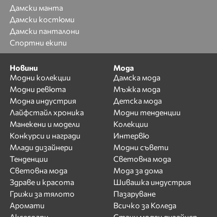
Дамски манта
Дамски костюми
Дамски панталони
Спортни екипи
Новини
Мода
Модни колекции
Дамска мода
Модни ревюта
Мъжка мода
Модна индустрия
Детска мода
Лайфстайл хроника
Модни тенденции
Манекени и модели
Колекции
Конкурси и награди
Интервю
Млади дизайнери
Модни съвети
Тенденции
Световна мода
Световна мода
Мода за дома
Здраве и красота
Шивашка индустрия
Грижи за тялото
Пазаруване
Аромати
Всичко за Коледа
Аксесоари
Стани моден дизайнер