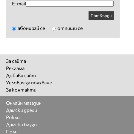
E-mail
Потвърди
абонирай се
отпиши се
За сайта
Реклама
Добави сайт
Условия за ползване
За контакти
Онлайн магазин
Дамски дрехи
Рокли
Дамски блузи
Поли