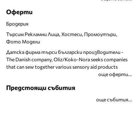
Оферти
Бродерия
Търсим Рекламни Лица, Хостеси, Промоутъри,
Фото Модели
Датска фирма търси български производители -
The Danish company, Oliz/Koko-Nora seeks companies
that can sew together various sensory aid products
още оферти...
Предстоящи събития
още събития...