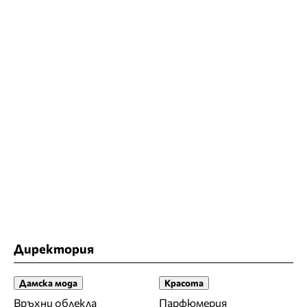
Директория
Дамска мода
Красота
Връхни облекла
Парфюмерия