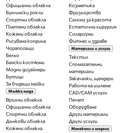
Официални облекла
Козметика
Булчински рокли
Фризьорство
Спортни облекла
Салони за красота
Плетени облекла
Естетична хирургия
Кожени облекла
Солариуми
Рисувана коприна
Фитнес и здраве
Чорапогащи
Материали и услуги
Бельо
Текстил
Бански костюми
Спомагателни
Модни дизайнери
материали
Бутици
Закачалки, щендери
За бъдещи майки
Работа на ишлеме
Мъжка мода
CAD/CAM услуги
Връхни облекла
Печат
Официални облекла
Оборудване
Спортни облекла
Други материали
Дънкови облекла
Други услуги
Кожени облекла
Манекени и модели