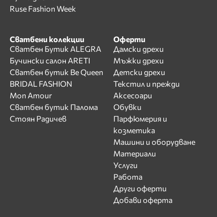
Ruse Fashion Week
Сватбени колекции
Оферти
Сватбен Бутик ALEGRA
Дамски дрехи
Бучински салон ARETI
Мъжки дрехи
Сватбен бутик Be Queen
Детски дрехи
BRIDAL FASHION
Текстил и прежди
Mon Amour
Аксесоари
Сватбен бутик Палома
Обувки
Стоян Радичев
Парфюмерия и
козметика
Машини и оборудване
Материали
Услуги
Работа
Други оферти
Добави оферта