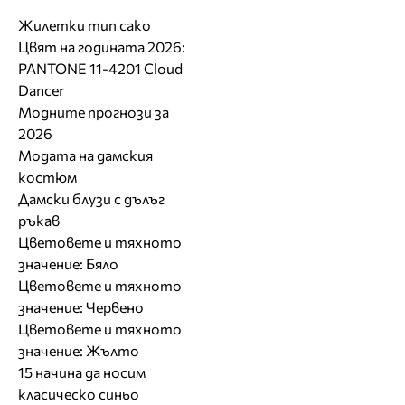
Жилетки тип сако
Цвят на годината 2026:
PANTONE 11-4201 Cloud
Dancer
Модните прогнози за
2026
Модата на дамския
костюм
Дамски блузи с дълъг
ръкав
Цветовете и тяхното
значение: Бяло
Цветовете и тяхното
значение: Червено
Цветовете и тяхното
значение: Жълто
15 начина да носим
класическо синьо