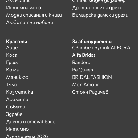
Интимна мода
Дропшипинг на дрехи
Модни списания и книги
Български дамски дрехи
Любопитни новини
Красота
За абитуриенти
Лице
Сватбен Бутик ALEGRA
Коса
Alfa Brides
Грим
Banderol
Кожа
Be Queen
Маникюр
BRIDAL FASHION
Тяло
Mon Amour
Козметика
Стоян Радичев
Аромати
Съвети
Здраве
Диети и отслабване
Интимно
Лунна диета 2026