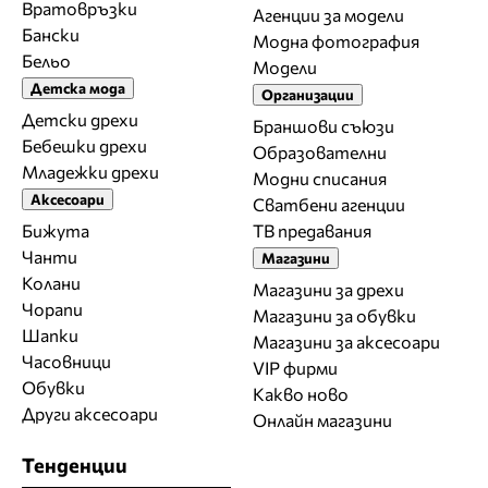
Вратовръзки
Агенции за модели
Бански
Модна фотография
Бельо
Модели
Детска мода
Организации
Детски дрехи
Браншови съюзи
Бебешки дрехи
Образователни
Младежки дрехи
Модни списания
Аксесоари
Сватбени агенции
Бижута
ТВ предавания
Чанти
Магазини
Колани
Магазини за дрехи
Чорапи
Магазини за обувки
Шапки
Магазини за aксесоари
Часовници
VIP фирми
Обувки
Какво ново
Други аксесоари
Онлайн магазини
Тенденции