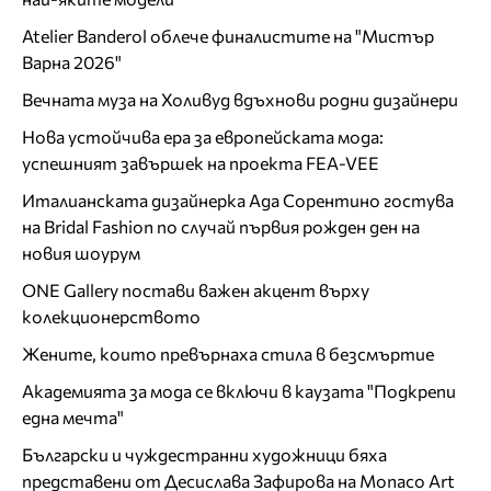
Atelier Banderol облече финалистите на "Мистър
Варна 2026"
Вечната муза на Холивуд вдъхнови родни дизайнери
Нова устойчива ера за европейската мода:
успешният завършек на проекта FEA-VEE
Италианската дизайнерка Ада Сорентино гостува
на Bridal Fashion по случай първия рожден ден на
новия шоурум
ONE Gallery постави важен акцент върху
колекционерството
Жените, които превърнаха стила в безсмъртие
Академията за мода се включи в каузата "Подкрепи
една мечта"
Български и чуждестранни художници бяха
представени от Десислава Зафирова на Monaco Art