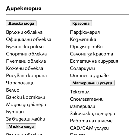
Директория
Дамска мода
Красота
Връхни облекла
Парфюмерия
Официални облекла
Козметика
Булчински рокли
Фризьорство
Спортни облекла
Салони за красота
Плетени облекла
Естетична хирургия
Кожени облекла
Солариуми
Рисувана коприна
Фитнес и здраве
Чорапогащи
Материали и услуги
Бельо
Текстил
Бански костюми
Спомагателни
Модни дизайнери
материали
Бутици
Закачалки, щендери
За бъдещи майки
Работа на ишлеме
Мъжка мода
CAD/CAM услуги
Връхни облекла
Печат