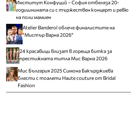
Институт Конфуций – София отбеляза 20-
годишнината си с тържествен концерт и ревю
на поли мамиен
Atelier Banderol облече финалистите на
"Мистър Варна 2026"
24 красавици влизат в гореща битка за
престижната титла Мис Варна 2026
Мис България 2025 Симона Бакърджиева
блести с тоалети Haute couture от Bridal
Fashion