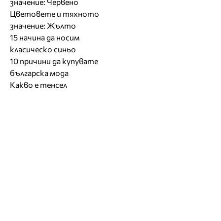
значение: Червено
Цветовете и тяхното
значение: Жълто
15 начина да носим
класическо синьо
10 причини да купувате
българска мода
Какво е тенсел