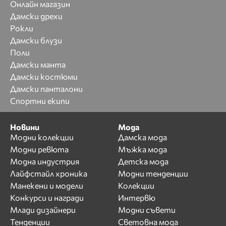
Онлайн магазин
Дамски дрехи
Рокли
Дамски блузи
Поли
Дамски манта
Дамски костюми
Дамски панталони
Спортни екипи
Новини
Мода
Модни колекции
Дамска мода
Модни ревюта
Мъжка мода
Модна индустрия
Детска мода
Лайфстайл хроника
Модни тенденции
Манекени и модели
Колекции
Конкурси и награди
Интервю
Млади дизайнери
Модни съвети
Тенденции
Световна мода