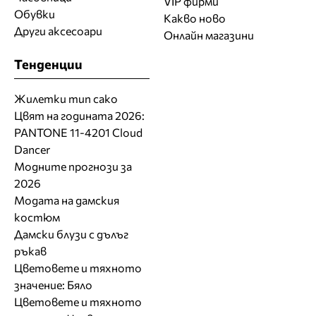
VIP фирми
Обувки
Какво ново
Други аксесоари
Онлайн магазини
Тенденции
Жилетки тип сако
Цвят на годината 2026:
PANTONE 11-4201 Cloud
Dancer
Модните прогнози за
2026
Модата на дамския
костюм
Дамски блузи с дълъг
ръкав
Цветовете и тяхното
значение: Бяло
Цветовете и тяхното