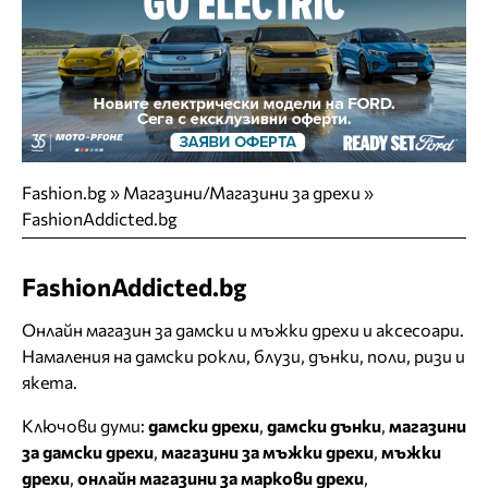
Fashion.bg
»
Магазини/Магазини за дрехи
»
FashionAddicted.bg
FashionAddicted.bg
Онлайн магазин за дамски и мъжки дрехи и аксесоари.
Намаления на дамски рокли, блузи, дънки, поли, ризи и
якета.
Ключови думи:
дамски дрехи
,
дамски дънки
,
магазини
за дамски дрехи
,
магазини за мъжки дрехи
,
мъжки
дрехи
,
онлайн магазини за маркови дрехи
,