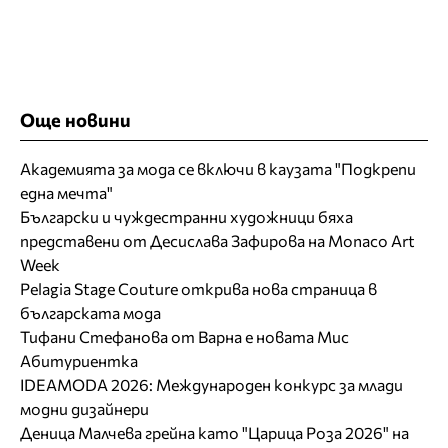
Още новини
Академията за мода се включи в каузата "Подкрепи
една мечта"
Български и чуждестранни художници бяха
представени от Десислава Зафирова на Monaco Art
Week
Pelagia Stage Couture открива нова страница в
българската мода
Тифани Стефанова от Варна е новата Мис
Абитуриентка
IDEAMODA 2026: Международен конкурс за млади
модни дизайнери
Деница Малчева грейна като "Царица Роза 2026" на