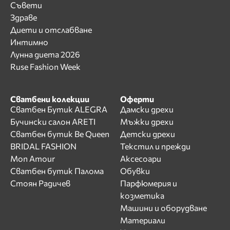
Съвети
Здраве
Диети и отслабване
Интимно
Лунна диета 2026
Ruse Fashion Week
Сватбени колекции
Оферти
Сватбен Бутик ALEGRA
Дамски дрехи
Бучински салон ARETI
Мъжки дрехи
Сватбен бутик Be Queen
Детски дрехи
BRIDAL FASHION
Текстил и прежди
Mon Amour
Аксесоари
Сватбен бутик Палома
Обувки
Стоян Радичев
Парфюмерия и
козметика
Машини и оборудване
Материали