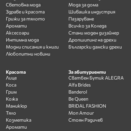
Световна мода
Мода за дома
Здраве и красота
Шивашка индустрия
Грижи за тялото
Пазаруване
Аромати
Всичко за Коледа
Аксесоари
Стани моден дизайнер
Интимна мода
Дропшипинг на дрехи
Модни списания и книги
Български дамски дрехи
Любопитни новини
Красота
За абитуриенти
Лице
Сватбен Бутик ALEGRA
Коса
Alfa Brides
Грим
Banderol
Кожа
Be Queen
Маникюр
BRIDAL FASHION
Тяло
Mon Amour
Козметика
Стоян Радичев
Аромати