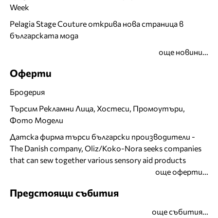
Week
Pelagia Stage Couture открива нова страница в
българската мода
още новини...
Оферти
Бродерия
Търсим Рекламни Лица, Хостеси, Промоутъри,
Фото Модели
Датска фирма търси български производители -
The Danish company, Oliz/Koko-Nora seeks companies
that can sew together various sensory aid products
още оферти...
Предстоящи събития
още събития...