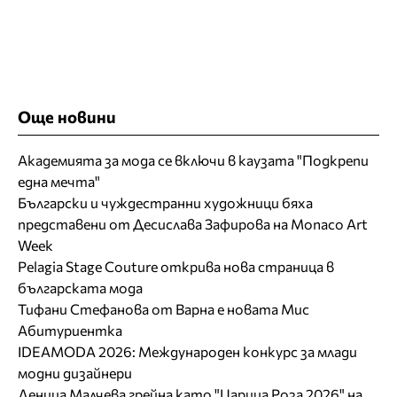
Още новини
Академията за мода се включи в каузата "Подкрепи
една мечта"
Български и чуждестранни художници бяха
представени от Десислава Зафирова на Monaco Art
Week
Pelagia Stage Couture открива нова страница в
българската мода
Тифани Стефанова от Варна е новата Мис
Абитуриентка
IDEAMODA 2026: Международен конкурс за млади
модни дизайнери
Деница Малчева грейна като "Царица Роза 2026" на