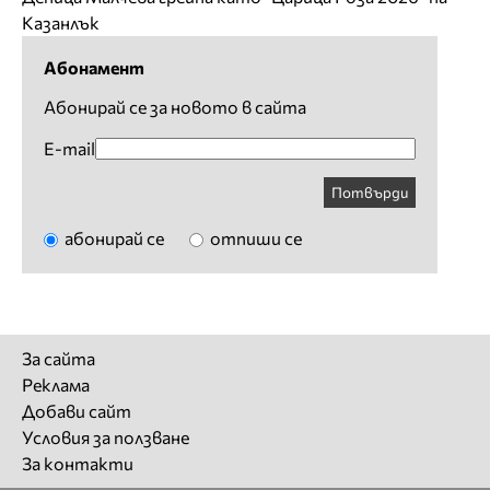
Казанлък
Абонамент
Абонирай се за новото в сайта
E-mail
Потвърди
абонирай се
отпиши се
За сайта
Реклама
Добави сайт
Условия за ползване
За контакти