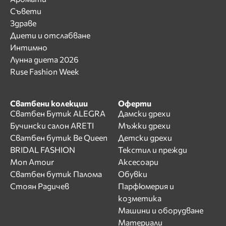
Съвети
Здраве
Диети и отслабване
Интимно
Лунна диета 2026
Ruse Fashion Week
Сватбени колекции
Оферти
Сватбен Бутик ALEGRA
Дамски дрехи
Бучински салон ARETI
Мъжки дрехи
Сватбен бутик Be Queen
Детски дрехи
BRIDAL FASHION
Текстил и прежди
Mon Amour
Аксесоари
Сватбен бутик Палома
Обувки
Стоян Радичев
Парфюмерия и
козметика
Машини и оборудване
Материали