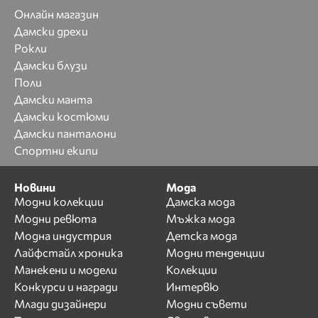
Онлайн магазин
Дамски дрехи
Рокли
Дамски блузи
Поли
Дамски манта
Дамски костюми
Дамски панталони
Спортни екипи
Новини
Мода
Модни колекции
Дамска мода
Модни ревюта
Мъжка мода
Модна индустрия
Детска мода
Лайфстайл хроника
Модни тенденции
Манекени и модели
Колекции
Конкурси и награди
Интервю
Млади дизайнери
Модни съвети