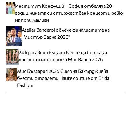
Институт Конфуций – София отбеляза 20-
годишнината си с тържествен концерт и ревю
на поли мамиен
Atelier Banderol облече финалистите на
"Мистър Варна 2026"
24 красавици влизат в гореща битка за
престижната титла Мис Варна 2026
Мис България 2025 Симона Бакърджиева
блести с тоалети Haute couture от Bridal
Fashion