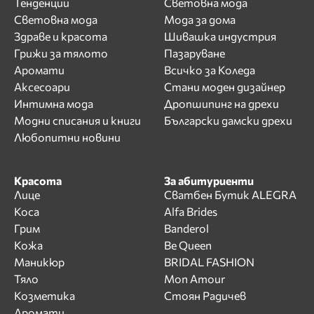
Тенденции
Световна мода
Световна мода
Мода за дома
Здраве и красота
Шивашка индустрия
Грижи за тялото
Пазаруване
Аромати
Всичко за Коледа
Аксесоари
Стани моден дизайнер
Интимна мода
Дропшипинг на дрехи
Модни списания и книги
Български дамски дрехи
Любопитни новини
Красота
За абитуриенти
Лице
Сватбен Бутик ALEGRA
Коса
Alfa Brides
Грим
Banderol
Кожа
Be Queen
Маникюр
BRIDAL FASHION
Тяло
Mon Amour
Козметика
Стоян Радичев
Аромати