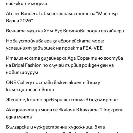
най-яките модели
Atelier Banderol облече финалистите на "Мистър
Варна 2026"
Вечната муза на Холивуд вдъхнови родни дизайнери
Нова устойчива ера за европейската мода:
успешният завършек на проекта FEA-VEE
Италианската дизайнерка Ада Сорентино гостува
на Bridal Fashion по случай първия рожден ден на
новия шоурум
ONE Gallery постави важен акцент върху
колекционерството
Жените, които превърнаха стила в безсмъртие
Академията за мода се включи в каузата "Подкрепи
една мечта"
Български и чуждестранни художници бяха