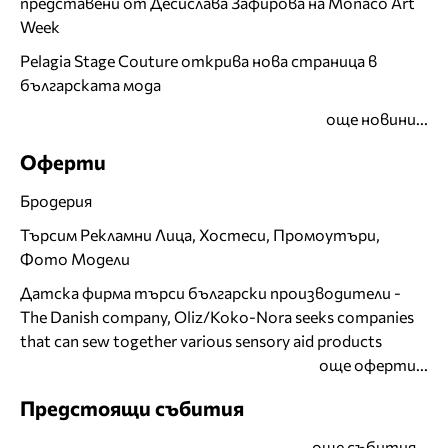
представени от Десислава Зафирова на Monaco Art
Week
Pelagia Stage Couture открива нова страница в
българската мода
още новини...
Оферти
Бродерия
Търсим Рекламни Лица, Хостеси, Промоутъри,
Фото Модели
Датска фирма търси български производители -
The Danish company, Oliz/Koko-Nora seeks companies
that can sew together various sensory aid products
още оферти...
Предстоящи събития
още събития...