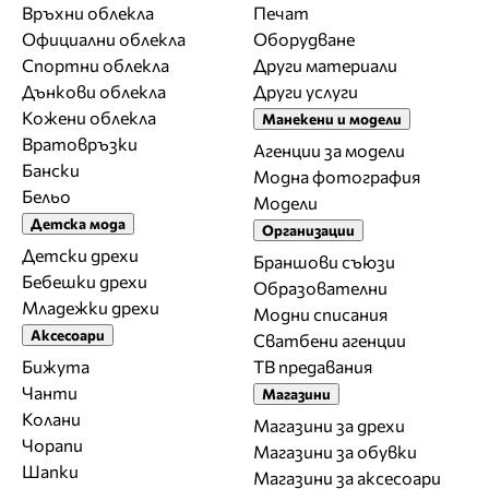
Връхни облекла
Печат
Официални облекла
Оборудване
Спортни облекла
Други материали
Дънкови облекла
Други услуги
Кожени облекла
Манекени и модели
Вратовръзки
Агенции за модели
Бански
Модна фотография
Бельо
Модели
Детска мода
Организации
Детски дрехи
Браншови съюзи
Бебешки дрехи
Образователни
Младежки дрехи
Модни списания
Аксесоари
Сватбени агенции
Бижута
ТВ предавания
Чанти
Магазини
Колани
Магазини за дрехи
Чорапи
Магазини за обувки
Шапки
Магазини за aксесоари