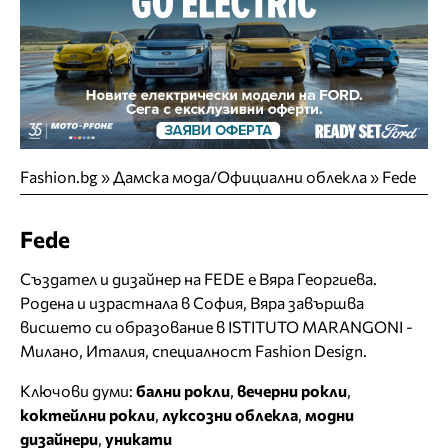
Fashion.bg
»
Дамска мода/Официални облекла
»
Fede
Fede
Създател и дизайнер на FEDE e Вяра Георгиева.
Родена и израстнала в София, Вяра завършва
висшето си образование в ISTITUTO MARANGONI -
Mилано, Италия, специалност Fashion Design.
Ключови думи:
бални рокли
,
вечерни рокли
,
коктейлни рокли
,
луксозни облекла
,
модни
дизайнери
,
уникати