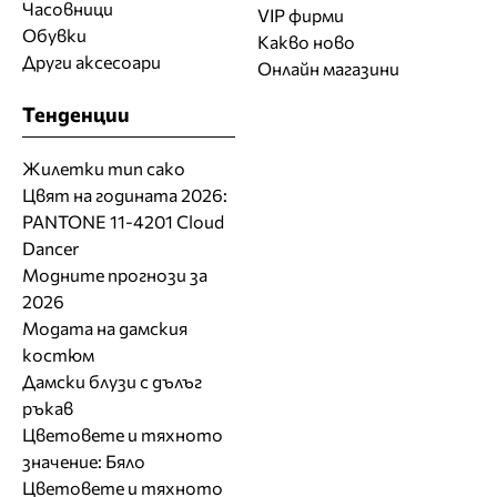
Часовници
VIP фирми
Обувки
Какво ново
Други аксесоари
Онлайн магазини
Тенденции
Жилетки тип сако
Цвят на годината 2026:
PANTONE 11-4201 Cloud
Dancer
Модните прогнози за
2026
Модата на дамския
костюм
Дамски блузи с дълъг
ръкав
Цветовете и тяхното
значение: Бяло
Цветовете и тяхното