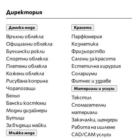
Директория
Дамска мода
Красота
Връхни облекла
Парфюмерия
Официални облекла
Козметика
Булчински рокли
Фризьорство
Спортни облекла
Салони за красота
Плетени облекла
Естетична хирургия
Кожени облекла
Солариуми
Рисувана коприна
Фитнес и здраве
Чорапогащи
Материали и услуги
Бельо
Текстил
Бански костюми
Спомагателни
Модни дизайнери
материали
Бутици
Закачалки, щендери
За бъдещи майки
Работа на ишлеме
Мъжка мода
CAD/CAM услуги