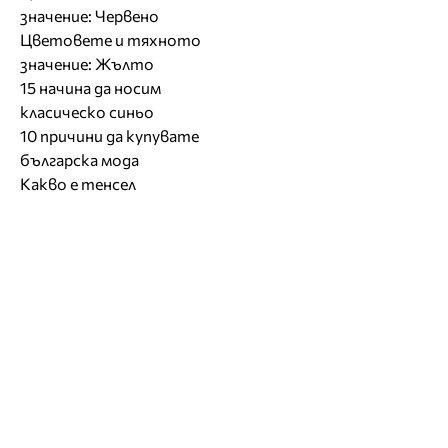
значение: Червено
Цветовете и тяхното
значение: Жълто
15 начина да носим
класическо синьо
10 причини да купувате
българска мода
Какво е тенсел