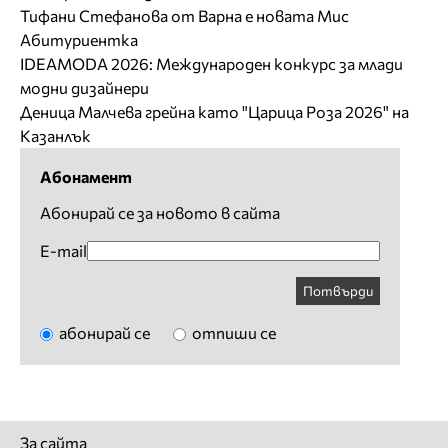
Тифани Стефанова от Варна е новата Мис
Абитуриентка
IDEAMODA 2026: Международен конкурс за млади
модни дизайнери
Деница Малчева грейна като "Царица Роза 2026" на
Казанлък
Абонамент
Абонирай се за новото в сайта
E-mail
Потвърди
абонирай се
отпиши се
За сайта