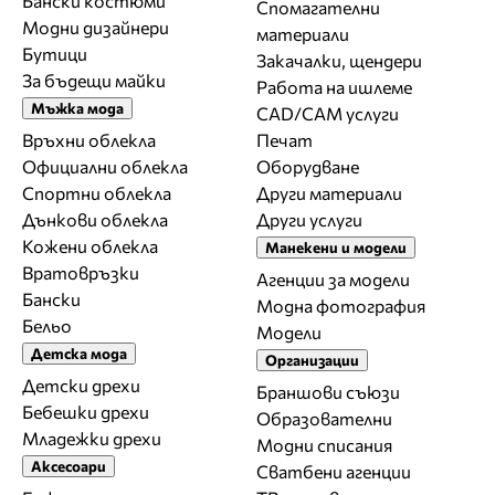
Бански костюми
Спомагателни
Модни дизайнери
материали
Бутици
Закачалки, щендери
За бъдещи майки
Работа на ишлеме
Мъжка мода
CAD/CAM услуги
Връхни облекла
Печат
Официални облекла
Оборудване
Спортни облекла
Други материали
Дънкови облекла
Други услуги
Кожени облекла
Манекени и модели
Вратовръзки
Агенции за модели
Бански
Модна фотография
Бельо
Модели
Детска мода
Организации
Детски дрехи
Браншови съюзи
Бебешки дрехи
Образователни
Младежки дрехи
Модни списания
Аксесоари
Сватбени агенции