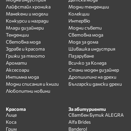
Лайфстайл хроника
Модни тенденции
Манекени и модели
Колекции
Конкурси и награди
Интервю
Млади дизайнери
Модни съвети
Тенденции
Световна мода
Световна мода
Мода за дома
Здраве и красота
Шивашка индустрия
Грижи за тялото
Пазаруване
Аромати
Всичко за Коледа
Аксесоари
Стани моден дизайнер
Интимна мода
Дропшипинг на дрехи
Модни списания и книги
Български дамски дрехи
Любопитни новини
Красота
За абитуриенти
Лице
Сватбен Бутик ALEGRA
Коса
Alfa Brides
Грим
Banderol