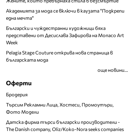
Жените, които превърнаха стила в безсмъртие
Академията за мода се включи в каузата "Подкрепи
една мечта"
Български и чуждестранни художници бяха
представени от Десислава Зафирова на Monaco Art
Week
Pelagia Stage Couture открива нова страница в
българската мода
още новини...
Оферти
Бродерия
Търсим Рекламни Лица, Хостеси, Промоутъри,
Фото Модели
Датска фирма търси български производители -
The Danish company, Oliz/Koko-Nora seeks companies