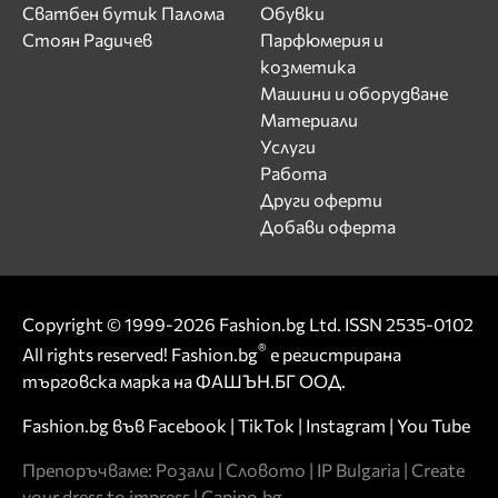
Сватбен бутик Палома
Обувки
Стоян Радичев
Парфюмерия и
козметика
Машини и оборудване
Материали
Услуги
Работа
Други оферти
Добави оферта
Copyright © 1999-2026 Fashion.bg Ltd. ISSN 2535-0102
®
All rights reserved! Fashion.bg
е регистрирана
търговска марка на ФАШЪН.БГ ООД.
Fashion.bg във
Facebook
|
TikTok
|
Instagram
|
You Tube
Препоръчваме:
Розали
|
Словото
|
IP Bulgaria
|
Create
your dress to impress
|
Capino.bg