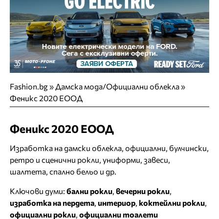
Fashion.bg
»
Дамска мода/Официални облекла
»
Феникс 2020 ЕООД
Феникс 2020 ЕООД
Изработка на дамски облекла, официални, булчински,
ретро и сценични рокли, униформи, завеси,
шалтета, спално бельо и др.
Ключови думи:
бални рокли
,
вечерни рокли
,
изработка на пердета
,
интериор
,
коктейлни рокли
,
официални рокли
,
официални тоалети