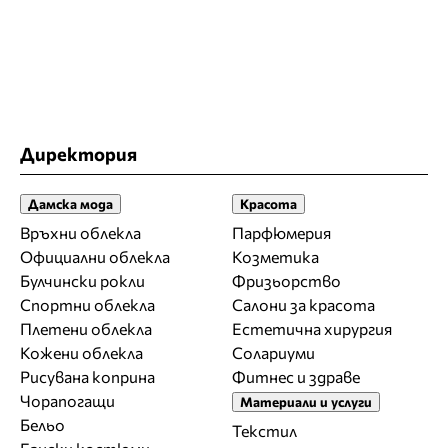
Директория
Дамска мода
Красота
Връхни облекла
Парфюмерия
Официални облекла
Козметика
Булчински рокли
Фризьорство
Спортни облекла
Салони за красота
Плетени облекла
Естетична хирургия
Кожени облекла
Солариуми
Рисувана коприна
Фитнес и здраве
Чорапогащи
Материали и услуги
Бельо
Текстил