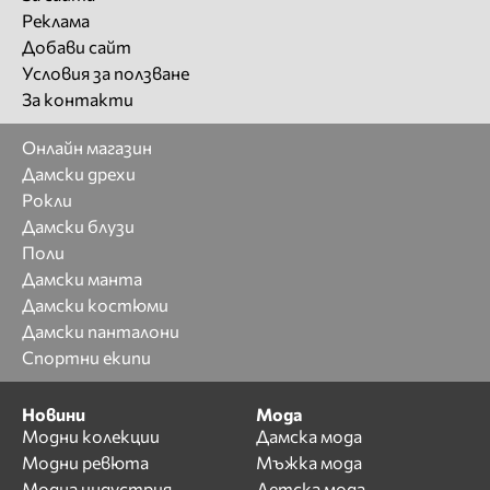
Реклама
Добави сайт
Условия за ползване
За контакти
Онлайн магазин
Дамски дрехи
Рокли
Дамски блузи
Поли
Дамски манта
Дамски костюми
Дамски панталони
Спортни екипи
Новини
Мода
Модни колекции
Дамска мода
Модни ревюта
Мъжка мода
Модна индустрия
Детска мода