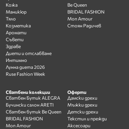
Кожа
Be Queen
Маникюр
BRIDAL FASHION
Тяло
Mon Amour
Козметика
Стоян Радичев
Аромати
Съвети
Здраве
Диети и отслабване
Интимно
Лунна диета 2026
Ruse Fashion Week
Сватбени колекции
Оферти
Сватбен Бутик ALEGRA
Дамски дрехи
Бучински салон ARETI
Мъжки дрехи
Сватбен бутик Be Queen
Детски дрехи
BRIDAL FASHION
Текстил и прежди
Mon Amour
Аксесоари