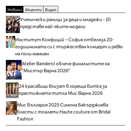
Новини
Акценти
Видео
Ученически раници за деца и младежи - JD
представя най-яките модели
Институт Конфуций – София отбеляза 20-
годишнината си с тържествен концерт и ревю
на поли мамиен
Atelier Banderol облече финалистите на
"Мистър Варна 2026"
24 красавици влизат в гореща битка за
престижната титла Мис Варна 2026
Мис България 2025 Симона Бакърджиева
блести с тоалети Haute couture от Bridal
Fashion