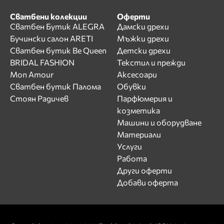
Сватбени колекции
Оферти
Сватбен Бутик ALEGRA
Дамски дрехи
Бучински салон ARETI
Мъжки дрехи
Сватбен бутик Be Queen
Детски дрехи
BRIDAL FASHION
Текстил и прежди
Mon Amour
Аксесоари
Сватбен бутик Палома
Обувки
Стоян Радичев
Парфюмерия и
козметика
Машини и оборудване
Материали
Услуги
Работа
Други оферти
Добави оферта