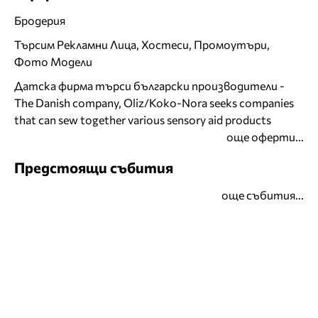
Бродерия
Търсим Рекламни Лица, Хостеси, Промоутъри,
Фото Модели
Датска фирма търси български производители -
The Danish company, Oliz/Koko-Nora seeks companies
that can sew together various sensory aid products
още оферти...
Предстоящи събития
още събития...