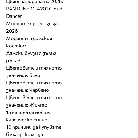
Цвят на годината 2026:
PANTONE 11-4201 Cloud
Dancer
Модните прогнози за
2026
Модата на дамския
костюм
Дамски блузи с дълъг
ръкав
Цветовете и тяхното
значение: Бяло
Цветовете и тяхното
значение: Червено
Цветовете и тяхното
значение: Жълто
15 начина да носим
класическо синьо
10 причини да купувате
българска мода