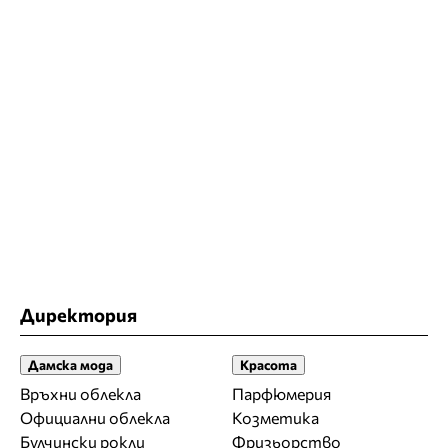
Директория
Дамска мода
Красота
Връхни облекла
Парфюмерия
Официални облекла
Козметика
Булчински рокли
Фризьорство