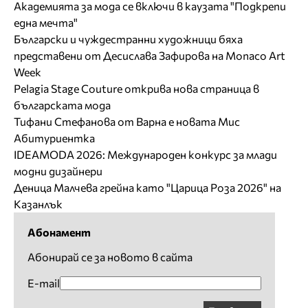
Академията за мода се включи в каузата "Подкрепи
една мечта"
Български и чуждестранни художници бяха
представени от Десислава Зафирова на Monaco Art
Week
Pelagia Stage Couture открива нова страница в
българската мода
Тифани Стефанова от Варна е новата Мис
Абитуриентка
IDEAMODA 2026: Международен конкурс за млади
модни дизайнери
Деница Малчева грейна като "Царица Роза 2026" на
Казанлък
Абонамент
Абонирай се за новото в сайта
E-mail