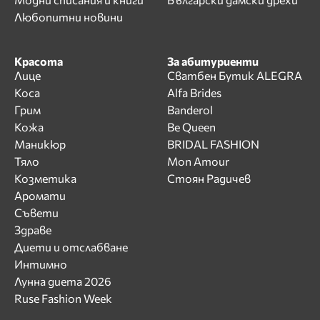
Любопитни новини
Красота
За абитуриенти
Лице
Сватбен Бутик ALEGRA
Коса
Alfa Brides
Грим
Banderol
Кожа
Be Queen
Маникюр
BRIDAL FASHION
Тяло
Mon Amour
Козметика
Стоян Радичев
Аромати
Съвети
Здраве
Диети и отслабване
Интимно
Лунна диета 2026
Ruse Fashion Week