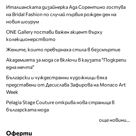
Италианската дизайнерка Ада Сорентино гостува
на Bridal Fashion по случай първия рожден ден на
новия шоурум
ONE Gallery постави важен акцент върху
колекционерството
Жените, които превърнаха стила в безсмъртие
Академията за мода се включи в каузата "Подкрепи
една мечта"
Български и чуждестранни художници бяха
представени от Десислава Зафирова на Monaco Art
Week
Pelagia Stage Couture открива нова страница в
българската мода
още новини...
Оферти