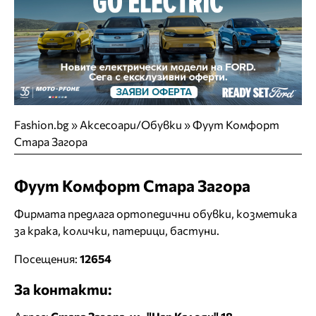
Fashion.bg
»
Аксесоари/Обувки
»
Фуут Комфорт
Стара Загора
Фуут Комфорт Стара Загора
Фирмата предлага ортопедични обувки, козметика
за крака, колички, патерици, бастуни.
Посещения:
12654
За контакти: