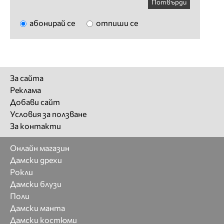
Потвърди
абонирай се
отпиши се
За сайта
Реклама
Добави сайт
Условия за ползване
За контакти
Онлайн магазин
Дамски дрехи
Рокли
Дамски блузи
Поли
Дамски манта
Дамски костюми