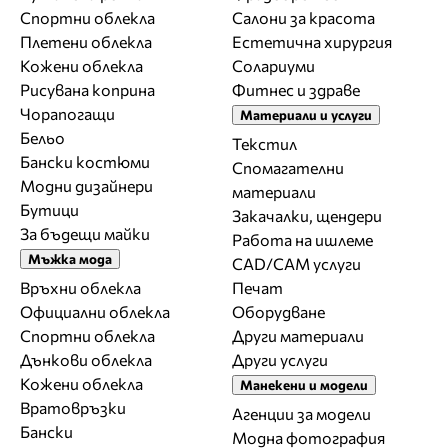
Спортни облекла
Салони за красота
Плетени облекла
Естетична хирургия
Кожени облекла
Солариуми
Рисувана коприна
Фитнес и здраве
Чорапогащи
Материали и услуги
Бельо
Текстил
Бански костюми
Спомагателни
Модни дизайнери
материали
Бутици
Закачалки, щендери
За бъдещи майки
Работа на ишлеме
Мъжка мода
CAD/CAM услуги
Връхни облекла
Печат
Официални облекла
Оборудване
Спортни облекла
Други материали
Дънкови облекла
Други услуги
Кожени облекла
Манекени и модели
Вратовръзки
Агенции за модели
Бански
Модна фотография