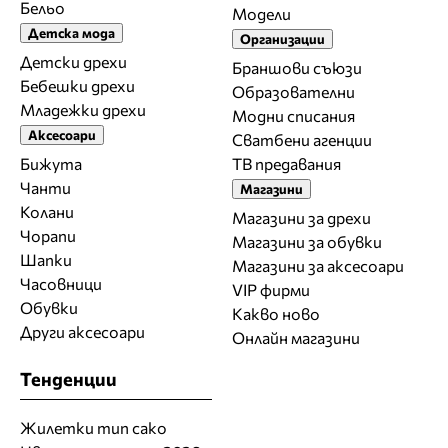
Бельо
Модели
Детска мода
Организации
Детски дрехи
Браншови съюзи
Бебешки дрехи
Образователни
Младежки дрехи
Модни списания
Аксесоари
Сватбени агенции
Бижута
ТВ предавания
Чанти
Магазини
Колани
Магазини за дрехи
Чорапи
Магазини за обувки
Шапки
Магазини за aксесоари
Часовници
VIP фирми
Обувки
Какво ново
Други аксесоари
Онлайн магазини
Тенденции
Жилетки тип сако