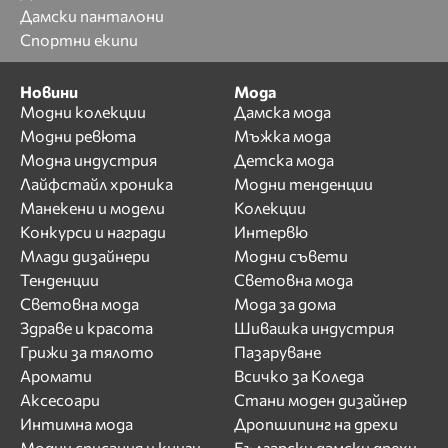
Дамски панталони
Спортни екипи
Новини
Мода
Модни колекции
Дамска мода
Модни ревюта
Мъжка мода
Модна индустрия
Детска мода
Лайфстайл хроника
Модни тенденции
Манекени и модели
Колекции
Конкурси и награди
Интервю
Млади дизайнери
Модни съвети
Тенденции
Световна мода
Световна мода
Мода за дома
Здраве и красота
Шивашка индустрия
Грижи за тялото
Пазаруване
Аромати
Всичко за Коледа
Аксесоари
Стани моден дизайнер
Интимна мода
Дропшипинг на дрехи
Модни списания и книги
Български дамски дрехи