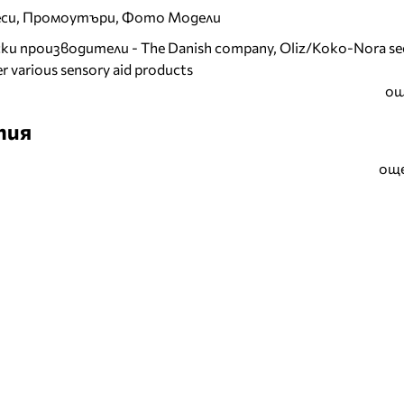
еси, Промоутъри, Фото Модели
и производители - The Danish company, Oliz/Koko-Nora se
r various sensory aid products
ощ
тия
още