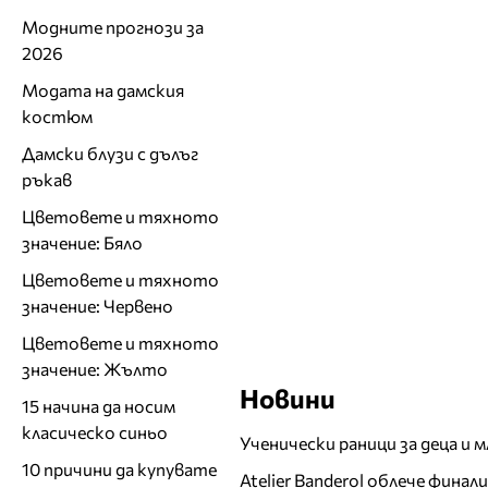
Модните прогнози за
2026
Модата на дамския
костюм
Дамски блузи с дълъг
ръкав
Цветовете и тяхното
значение: Бяло
Цветовете и тяхното
значение: Червено
Цветовете и тяхното
значение: Жълто
Новини
15 начина да носим
класическо синьо
Ученически раници за деца и 
10 причини да купувате
Atelier Banderol облече фина