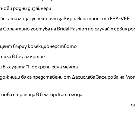
хнови родни дизайнери
пейската мода: успешният завършек на проекта FEA-VEE
Сорентино гостува на Bridal Fashion по случай първия ро
акцент върху колекционерството
тила в безсмъртие
и в каузата "Подкрепи една мечта"
дожници бяха представени от Десислава Зафирова на Mon
а нова страница в българската мода
о