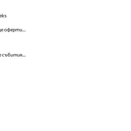
eks
е оферти...
 събития...