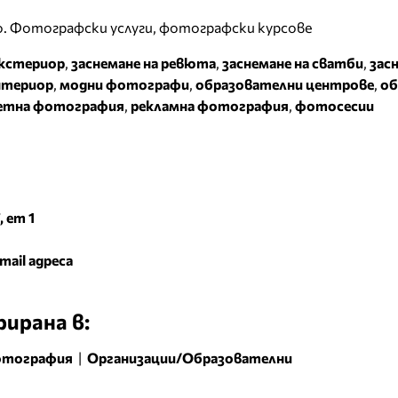
. Фотографски услуги, фотографски курсове
екстериор
,
заснемане на ревюта
,
заснемане на сватби
,
зас
нтериор
,
модни фотографи
,
образователни центрове
,
об
етна фотография
,
рекламна фотография
,
фотосесии
, ет 1
mail адреса
ирана в:
отография
|
Организации/Образователни