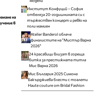
модели
Институт Конфуций – София
отбеляза 20-годишнината си с
немане на
тържествен концерт и ревю на
учение в
поли мамиен
Atelier Banderol облече
финалистите на "Мистър Варна
2026"
24 красавици влизат в гореща
битка за престижната титла
Мис Варна 2026
Мис България 2025 Симона
Бакърджиева блести с тоалети
Haute couture от Bridal Fashion