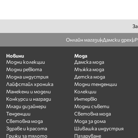
За
Онлайн магазин
Дамски дрехи
Р
Новини
Мода
Модни колекции
Дамска мода
Модни ревюта
Мъжка мода
Модна индустрия
Детска мода
Лайфстайл хроника
Модни тенденции
Манекени и модели
Колекции
Конкурси и награди
Интервю
Млади дизайнери
Модни съвети
Тенденции
Световна мода
Световна мода
Мода за дома
Здраве и красота
Шивашка индустрия
Грижи за тялото
Пазаруване