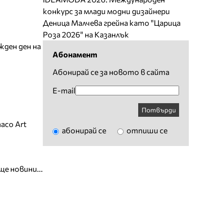
конкурс за млади модни дизайнери
Деница Малчева грейна като "Царица
Роза 2026" на Казанлък
жден ден на
Абонамент
Абонирай се за новото в сайта
E-mail
Потвърди
aco Art
абонирай се
отпиши се
ще новини...