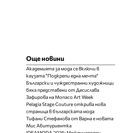
Още новини
Академията за мода се включи в
каузата "Подкрепи една мечта"
Български и чуждестранни художници
бяха представени от Десислава
Зафирова на Monaco Art Week
Pelagia Stage Couture открива нова
страница в българската мода
Тифани Стефанова от Варна е новата
Мис Абитуриентка
IDEAMODA 2026: Международен