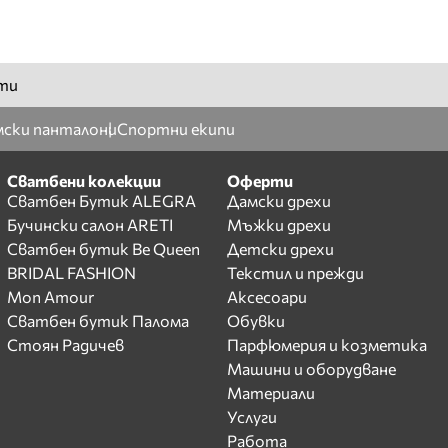
ти
ски панталони
Спортни екипи
Сватбени колекции
Оферти
Сватбен Бутик ALEGRA
Дамски дрехи
Бучински салон ARETI
Мъжки дрехи
Сватбен бутик Be Queen
Детски дрехи
BRIDAL FASHION
Текстил и прежди
Mon Amour
Аксесоари
Сватбен бутик Палома
Обувки
Стоян Радичев
Парфюмерия и козметика
Машини и оборудване
Материали
Услуги
Работа