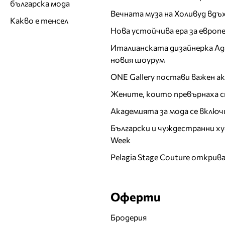
българска мода
Вечната муза на Холивуд вдъ
Какво е тенсел
Нова устойчива ера за евро
Италианската дизайнерка Ада 
новия шоурум
ONE Gallery постави важен 
Жените, които превърнаха с
Академията за мода се включ
Български и чуждестранни ху
Week
Pelagia Stage Couture открив
Оферти
Бродерия