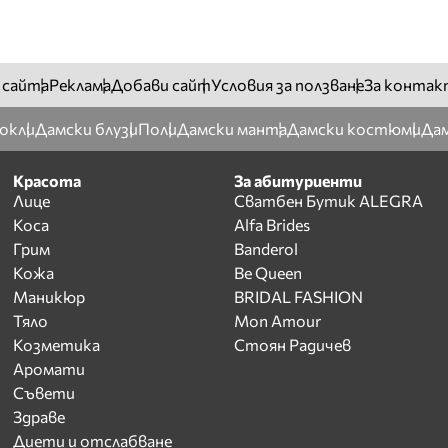
 сайта
Реклама
Добави сайт
Условия за ползване
За контак
окли
Дамски блузи
Поли
Дамски манта
Дамски костюми
Дам
Красота
За абитуриенти
Лице
Сватбен Бутик ALEGRA
Коса
Alfa Brides
Грим
Banderol
Кожа
Be Queen
Маникюр
BRIDAL FASHION
Тяло
Mon Amour
Козметика
Стоян Радичев
Аромати
Съвети
Здраве
Диети и отслабване