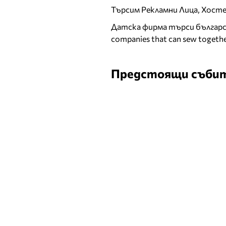
Търсим Рекламни Лица, Хост
Датска фирма търси българск
companies that can sew togethe
Предстоящи съби