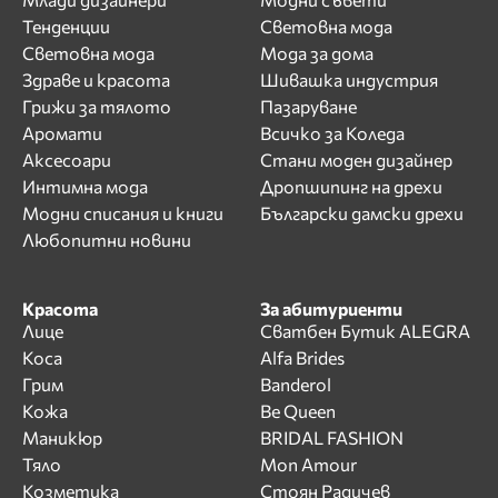
Тенденции
Световна мода
Световна мода
Мода за дома
Здраве и красота
Шивашка индустрия
Грижи за тялото
Пазаруване
Аромати
Всичко за Коледа
Аксесоари
Стани моден дизайнер
Интимна мода
Дропшипинг на дрехи
Модни списания и книги
Български дамски дрехи
Любопитни новини
Красота
За абитуриенти
Лице
Сватбен Бутик ALEGRA
Коса
Alfa Brides
Грим
Banderol
Кожа
Be Queen
Маникюр
BRIDAL FASHION
Тяло
Mon Amour
Козметика
Стоян Радичев