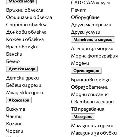
Мъжка мода
CAD/CAM услуги
Връхни облекла
Печат
Официални облекла
Оборудване
Спортни облекла
Други материали
Дънкови облекла
Други услуги
Кожени облекла
Манекени и модели
Вратовръзки
Агенции за модели
Бански
Модна фотография
Бельо
Модели
Детска мода
Организации
Детски дрехи
Браншови съюзи
Бебешки дрехи
Образователни
Младежки дрехи
Модни списания
Аксесоари
Сватбени агенции
Бижута
ТВ предавания
Чанти
Магазини
Колани
Магазини за дрехи
Чорапи
Магазини за обувки