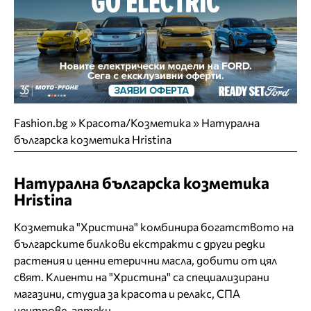
Fashion.bg
»
Красота/Козметика
»
Натурална
българска козметика Hristina
Натурална българска козметика
Hristina
Козметика "Христина" комбинира богатството на
българските билкови екстракти с други редки
растения и ценни етерични масла, добити от цял
свят. Kлиенти на "Христина" са специализирани
магазини, студиа за красота и релакс, СПА
центрове, аптеки.