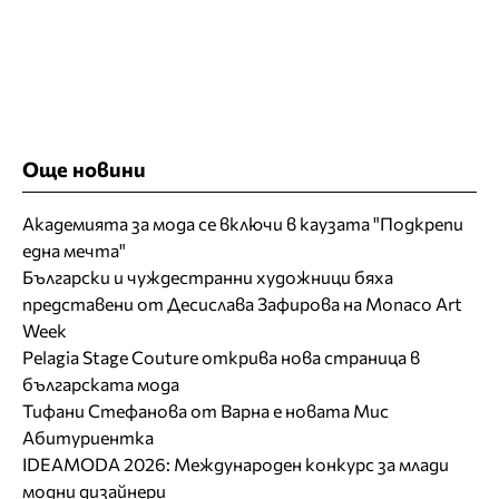
Още новини
Академията за мода се включи в каузата "Подкрепи
една мечта"
Български и чуждестранни художници бяха
представени от Десислава Зафирова на Monaco Art
Week
Pelagia Stage Couture открива нова страница в
българската мода
Тифани Стефанова от Варна е новата Мис
Абитуриентка
IDEAMODA 2026: Международен конкурс за млади
модни дизайнери