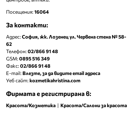
Посещения:
16064
За контакти:
Адрес:
София, жк. Лозенец ул. Червена стена № 58-
62
Телефон:
02/866 91 48
GSM:
0895 516 349
Факс:
02/866 91 48
E-mail:
Влезте, за да видите email адреса
Уеб сайт:
kozmetikahristina.com
Фирмата е регистрирана в:
Красота/Козметика
|
Красота/Салони за красота