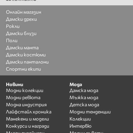
Онлайн магазин
Дамски дрехи
Рокли
Дамски блузи
Поли
Дамски манта
Дамски костюми
Дамски панталони
Спортни екипи
Новини
Мода
Модни колекции
Дамска мода
Модни ревюта
Мъжка мода
Модна индустрия
Детска мода
Лайфстайл хроника
Модни тенденции
Манекени и модели
Колекции
Конкурси и награди
Интервю
Млади дизайнери
Модни съвети