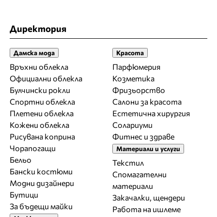
Директория
Дамска мода
Красота
Връхни облекла
Парфюмерия
Официални облекла
Козметика
Булчински рокли
Фризьорство
Спортни облекла
Салони за красота
Плетени облекла
Естетична хирургия
Кожени облекла
Солариуми
Рисувана коприна
Фитнес и здраве
Чорапогащи
Материали и услуги
Бельо
Текстил
Бански костюми
Спомагателни
Модни дизайнери
материали
Бутици
Закачалки, щендери
За бъдещи майки
Работа на ишлеме