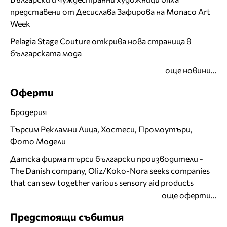
представени от Десислава Зафирова на Monaco Art
Week
Pelagia Stage Couture открива нова страница в
българската мода
още новини...
Оферти
Бродерия
Търсим Рекламни Лица, Хостеси, Промоутъри,
Фото Модели
Датска фирма търси български производители -
The Danish company, Oliz/Koko-Nora seeks companies
that can sew together various sensory aid products
още оферти...
Предстоящи събития