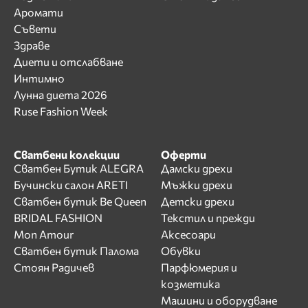
Аромати
Съвети
Здраве
Диети и отслабване
Интимно
Лунна диета 2026
Ruse Fashion Week
Сватбени колекции
Оферти
Сватбен Бутик ALEGRA
Дамски дрехи
Бучински салон ARETI
Мъжки дрехи
Сватбен бутик Be Queen
Детски дрехи
BRIDAL FASHION
Текстил и прежди
Mon Amour
Аксесоари
Сватбен бутик Палома
Обувки
Стоян Радичев
Парфюмерия и
козметика
Машини и оборудване