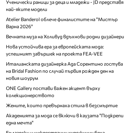
Ученически раници за деца и младежи - JD представя
най-яките модели
Atelier Banderol облече финалистите на "Мистър
Варна 2026"
Вечната муза на Холивуд вдъхнови родни дизайнери
Нова устойчива ера за европейската мода:
успешният завършек на проекта FEA-VEE
Италианската дизайнерка Ада Сорентино гостува
на Bridal Fashion по случай първия рожден ден на
новия шоурум
ONE Gallery постави важен акцент върху
колекционерството
Жените, които превърнаха стила в безсмъртие
Академията за мода се включи в каузата "Подкрепи
една мечта"
Български и чуждестранни художници бяха