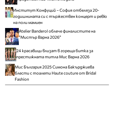
Институт Конфуций – София отбеляза 20-
годишнината си с тържествен концерт и ревю
на поли мамиен
Atelier Banderol облече финалистите на
"Мистър Варна 2026"
24 красавици влизат в гореща битка за
престижната титла Мис Варна 2026
Мис България 2025 Симона Бакърджиева
блести с тоалети Haute couture от Bridal
Fashion