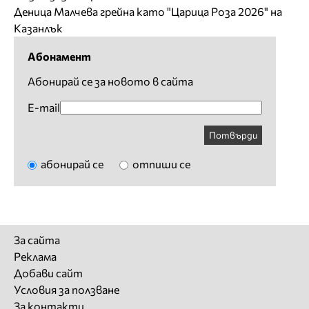
Деница Малчева грейна като "Царица Роза 2026" на
Казанлък
Абонамент
Абонирай се за новото в сайта
E-mail
Потвърди
абонирай се
отпиши се
За сайта
Реклама
Добави сайт
Условия за ползване
За контакти