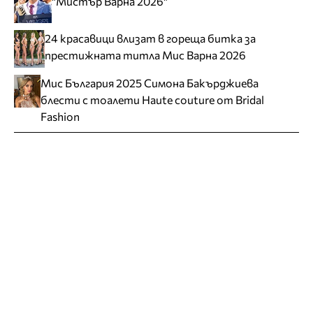
"Мистър Варна 2026"
24 красавици влизат в гореща битка за
престижната титла Мис Варна 2026
Мис България 2025 Симона Бакърджиева
блести с тоалети Haute couture от Bridal
Fashion