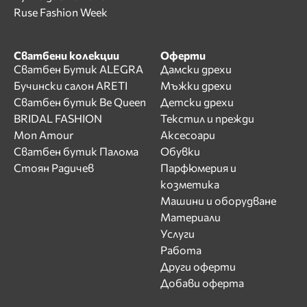
Ruse Fashion Week
Сватбени колекции
Оферти
Сватбен Бутик ALEGRA
Дамски дрехи
Бучински салон ARETI
Мъжки дрехи
Сватбен бутик Be Queen
Детски дрехи
BRIDAL FASHION
Текстил и прежди
Mon Amour
Аксесоари
Сватбен бутик Палома
Обувки
Стоян Радичев
Парфюмерия и
козметика
Машини и оборудване
Материали
Услуги
Работа
Други оферти
Добави оферта