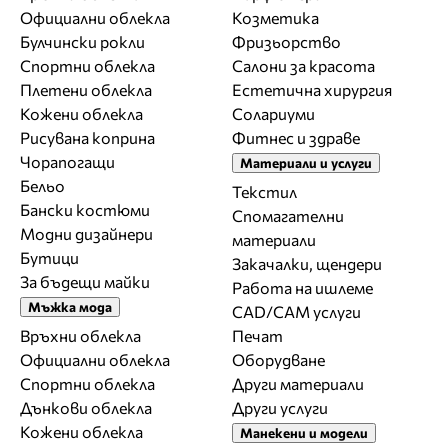
Официални облекла
Козметика
Булчински рокли
Фризьорство
Спортни облекла
Салони за красота
Плетени облекла
Естетична хирургия
Кожени облекла
Солариуми
Рисувана коприна
Фитнес и здраве
Чорапогащи
Материали и услуги
Бельо
Текстил
Бански костюми
Спомагателни
Модни дизайнери
материали
Бутици
Закачалки, щендери
За бъдещи майки
Работа на ишлеме
Мъжка мода
CAD/CAM услуги
Връхни облекла
Печат
Официални облекла
Оборудване
Спортни облекла
Други материали
Дънкови облекла
Други услуги
Кожени облекла
Манекени и модели