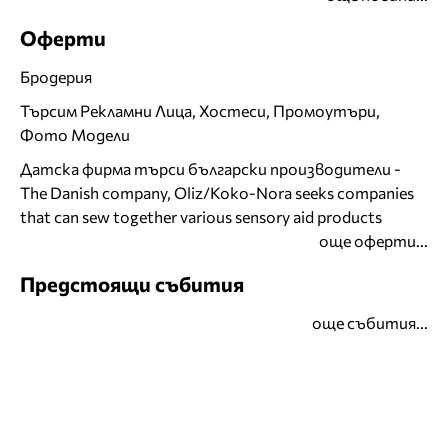
Оферти
Бродерия
Търсим Рекламни Лица, Хостеси, Промоутъри,
Фото Модели
Датска фирма търси български производители -
The Danish company, Oliz/Koko-Nora seeks companies
that can sew together various sensory aid products
още оферти...
Предстоящи събития
още събития...