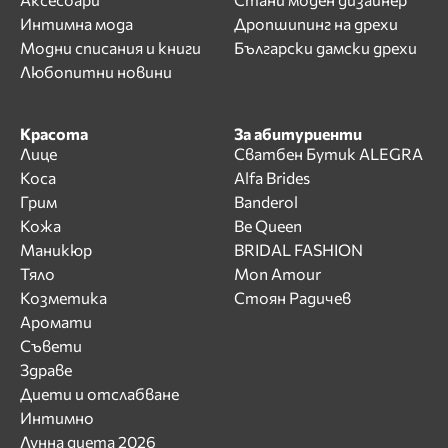
Интимна мода
Дропшипинг на дрехи
Модни списания и книги
Български дамски дрехи
Любопитни новини
Красота
За абитуриенти
Лице
Сватбен Бутик ALEGRA
Коса
Alfa Brides
Грим
Banderol
Кожа
Be Queen
Маникюр
BRIDAL FASHION
Тяло
Mon Amour
Козметика
Стоян Радичев
Аромати
Съвети
Здраве
Диети и отслабване
Интимно
Лунна диета 2026