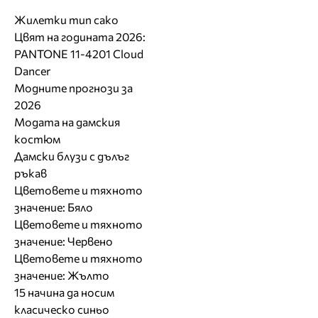
Жилетки тип сако
Цвят на годината 2026:
PANTONE 11-4201 Cloud
Dancer
Модните прогнози за
2026
Модата на дамския
костюм
Дамски блузи с дълъг
ръкав
Цветовете и тяхното
значение: Бяло
Цветовете и тяхното
значение: Червено
Цветовете и тяхното
значение: Жълто
15 начина да носим
класическо синьо