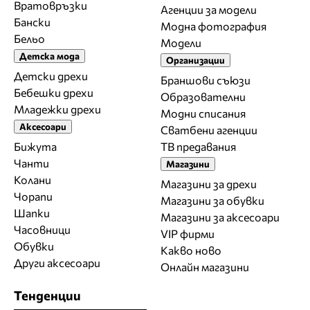
Вратовръзки
Агенции за модели
Бански
Модна фотография
Бельо
Модели
Детска мода
Организации
Детски дрехи
Браншови съюзи
Бебешки дрехи
Образователни
Младежки дрехи
Модни списания
Аксесоари
Сватбени агенции
Бижута
ТВ предавания
Чанти
Магазини
Колани
Магазини за дрехи
Чорапи
Магазини за обувки
Шапки
Магазини за aксесоари
Часовници
VIP фирми
Обувки
Какво ново
Други аксесоари
Онлайн магазини
Тенденции