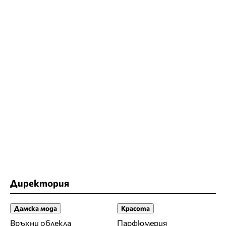
Директория
Дамска мода
Красота
Връхни облекла
Парфюмерия