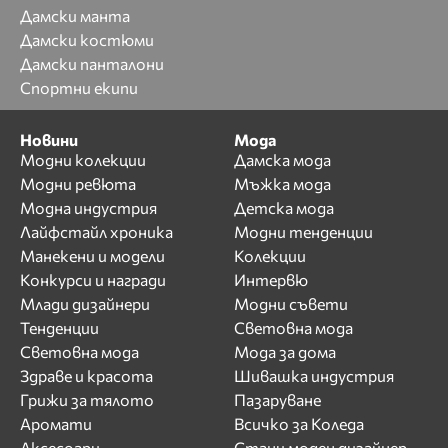
Дамски манта
Дамски костюми
Дамски панталони
Спортни екипи
Новини
Мода
Модни колекции
Дамска мода
Модни ревюта
Мъжка мода
Модна индустрия
Детска мода
Лайфстайл хроника
Модни тенденции
Манекени и модели
Колекции
Конкурси и награди
Интервю
Млади дизайнери
Модни съвети
Тенденции
Световна мода
Световна мода
Мода за дома
Здраве и красота
Шивашка индустрия
Грижи за тялото
Пазаруване
Аромати
Всичко за Коледа
Аксесоари
Стани моден дизайнер