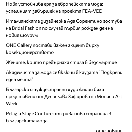
Нова устойчива ера за европейската мода:
успешният завършек на проекта FEA-VEE
Италианската дизайнерка Ада Сорентино гостува
на Bridal Fashion по случай първия рожден ден на
новия шоурум
ONE Gallery постави важен акцент върху
колекционерството
Жените, които превърнаха стила в безсмъртие
Академията за мода се включи в каузата "Подкрепи
една мечта"
Български и чуждестранни художници бяха
представени от Десислава Зафирова на Monaco Art
Week
Pelagia Stage Couture открива нова страница в
българската мода
още новини...