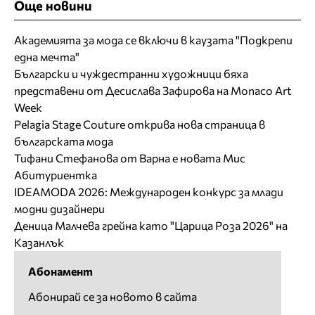
Още новини
Академията за мода се включи в каузата "Подкрепи
една мечта"
Български и чуждестранни художници бяха
представени от Десислава Зафирова на Monaco Art
Week
Pelagia Stage Couture открива нова страница в
българската мода
Тифани Стефанова от Варна е новата Мис
Абитуриентка
IDEAMODA 2026: Международен конкурс за млади
модни дизайнери
Деница Малчева грейна като "Царица Роза 2026" на
Казанлък
Абонамент
Абонирай се за новото в сайта