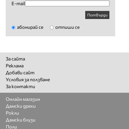
E-mail
Потвърди
абонирай се
отпиши се
За сайта
Реклама
Добави сайт
Условия за ползване
За контакти
Онлайн магазин
Дамски дрехи
Рокли
Дамски блузи
Поли