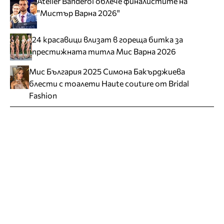
Atelier Banderol облече финалистите на
"Мистър Варна 2026"
24 красавици влизат в гореща битка за
престижната титла Мис Варна 2026
Мис България 2025 Симона Бакърджиева
блести с тоалети Haute couture от Bridal
Fashion