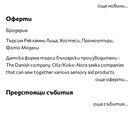
още новини...
Оферти
Бродерия
Търсим Рекламни Лица, Хостеси, Промоутъри,
Фото Модели
Датска фирма търси български производители -
The Danish company, Oliz/Koko-Nora seeks companies
that can sew together various sensory aid products
още оферти...
Предстоящи събития
още събития...