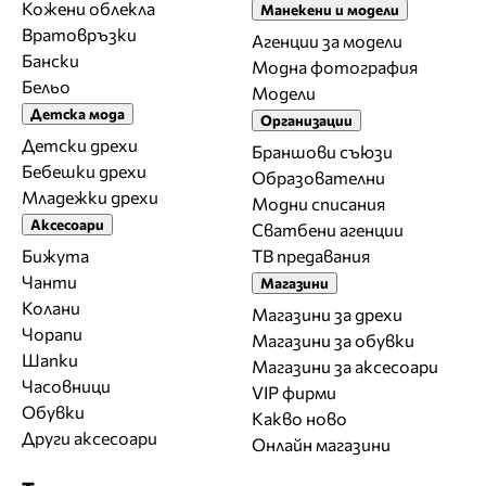
Кожени облекла
Манекени и модели
Вратовръзки
Агенции за модели
Бански
Модна фотография
Бельо
Модели
Детска мода
Организации
Детски дрехи
Браншови съюзи
Бебешки дрехи
Образователни
Младежки дрехи
Модни списания
Аксесоари
Сватбени агенции
Бижута
ТВ предавания
Чанти
Магазини
Колани
Магазини за дрехи
Чорапи
Магазини за обувки
Шапки
Магазини за aксесоари
Часовници
VIP фирми
Обувки
Какво ново
Други аксесоари
Онлайн магазини