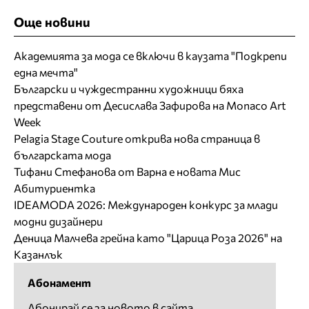
Още новини
Академията за мода се включи в каузата "Подкрепи
една мечта"
Български и чуждестранни художници бяха
представени от Десислава Зафирова на Monaco Art
Week
Pelagia Stage Couture открива нова страница в
българската мода
Тифани Стефанова от Варна е новата Мис
Абитуриентка
IDEAMODA 2026: Международен конкурс за млади
модни дизайнери
Деница Малчева грейна като "Царица Роза 2026" на
Казанлък
Абонамент
Абонирай се за новото в сайта