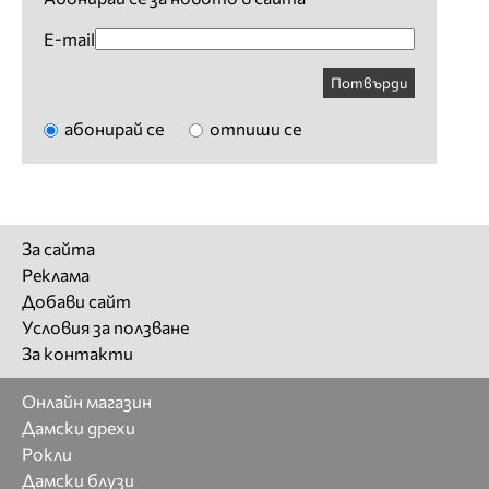
E-mail
Потвърди
абонирай се
отпиши се
За сайта
Реклама
Добави сайт
Условия за ползване
За контакти
Онлайн магазин
Дамски дрехи
Рокли
Дамски блузи