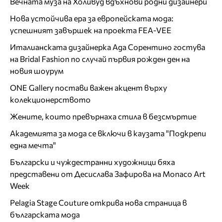
Вечната муза на Холивуд вдъхнови родни дизайнери
Нова устойчива ера за европейската мода:
успешният завършек на проекта FEA-VEE
Италианската дизайнерка Ада Сорентино гостува
на Bridal Fashion по случай първия рожден ден на
новия шоурум
ONE Gallery постави важен акцент върху
колекционерството
Жените, които превърнаха стила в безсмъртие
Академията за мода се включи в каузата "Подкрепи
една мечта"
Български и чуждестранни художници бяха
представени от Десислава Зафирова на Monaco Art
Week
Pelagia Stage Couture открива нова страница в
българската мода