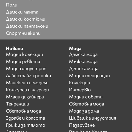
Поли
Дамски манта
Дамски костюми
Дамски панталони
Спортни екипи
Новини
Мода
Модни колекции
Дамска мода
Модни ревюта
Мъжка мода
Модна индустрия
Детска мода
Лайфстайл хроника
Модни тенденции
Манекени и модели
Колекции
Конкурси и награди
Интервю
Млади дизайнери
Модни съвети
Тенденции
Световна мода
Световна мода
Мода за дома
Здраве и красота
Шивашка индустрия
Грижи за тялото
Пазаруване
Аромати
Всичко за Коледа