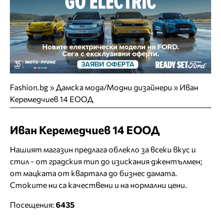
Fashion.bg
»
Дамска мода/Модни дизайнери
»
Иван
Керемедчиев 14 ЕООД
Иван Керемедчиев 14 ЕООД
Нашият магазин предлага облекло за всеки вкус и
стил - от градския тип до изискания джентълмен;
от мацката от квартала до бизнес дамата.
Стоките ни са качествени и на нормални цени.
Посещения:
6435