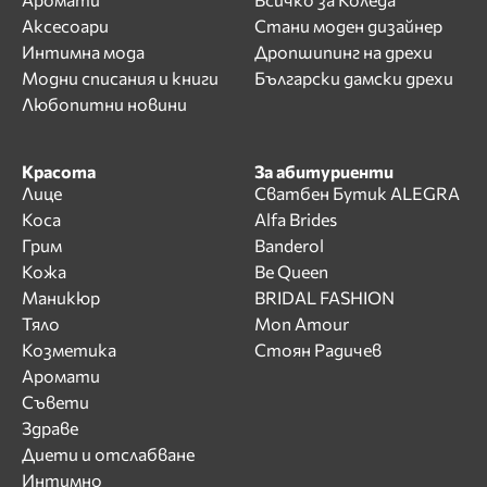
Аксесоари
Стани моден дизайнер
Интимна мода
Дропшипинг на дрехи
Модни списания и книги
Български дамски дрехи
Любопитни новини
Красота
За абитуриенти
Лице
Сватбен Бутик ALEGRA
Коса
Alfa Brides
Грим
Banderol
Кожа
Be Queen
Маникюр
BRIDAL FASHION
Тяло
Mon Amour
Козметика
Стоян Радичев
Аромати
Съвети
Здраве
Диети и отслабване
Интимно