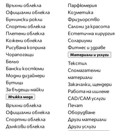
Връхни облекла
Парфюмерия
Официални облекла
Козметика
Булчински рокли
Фризьорство
Спортни облекла
Салони за красота
Плетени облекла
Естетична хирургия
Кожени облекла
Солариуми
Рисувана коприна
Фитнес и здраве
Чорапогащи
Материали и услуги
Бельо
Текстил
Бански костюми
Спомагателни
Модни дизайнери
материали
Бутици
Закачалки, щендери
За бъдещи майки
Работа на ишлеме
Мъжка мода
CAD/CAM услуги
Връхни облекла
Печат
Официални облекла
Оборудване
Спортни облекла
Други материали
Дънкови облекла
Други услуги