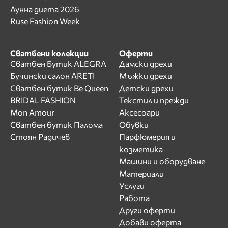
Лунна диета 2026
Ruse Fashion Week
Сватбени колекции
Оферти
Сватбен Бутик ALEGRA
Дамски дрехи
Бучински салон ARETI
Мъжки дрехи
Сватбен бутик Be Queen
Детски дрехи
BRIDAL FASHION
Текстил и прежди
Mon Amour
Аксесоари
Сватбен бутик Палома
Обувки
Стоян Радичев
Парфюмерия и
козметика
Машини и оборудване
Материали
Услуги
Работа
Други оферти
Добави оферта